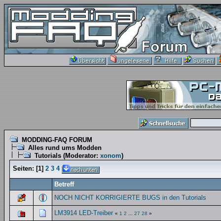
MODDING-FAQ FORUM
Alles rund ums Modden
Tutorials
(Moderator:
xonom
)
Seiten:
[
1
]
2
3
4
Betreff
NOCH NICHT KORRIGIERTE BUGS in den Tutorials
LM3914 LED-Treiber
«
1
2
...
27
28
»