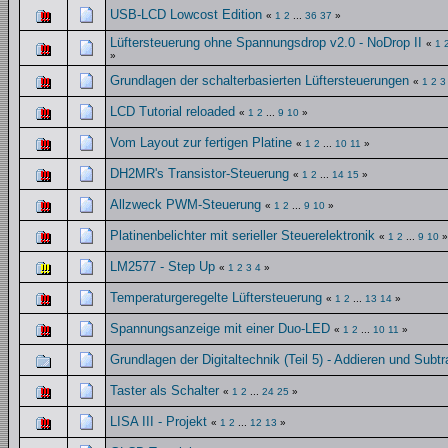
USB-LCD Lowcost Edition
«
1
2
...
36
37
»
Lüftersteuerung ohne Spannungsdrop v2.0 - NoDrop II
«
1
»
Grundlagen der schalterbasierten Lüftersteuerungen
«
1
2
3
LCD Tutorial reloaded
«
1
2
...
9
10
»
Vom Layout zur fertigen Platine
«
1
2
...
10
11
»
DH2MR's Transistor-Steuerung
«
1
2
...
14
15
»
Allzweck PWM-Steuerung
«
1
2
...
9
10
»
Platinenbelichter mit serieller Steuerelektronik
«
1
2
...
9
10
»
LM2577 - Step Up
«
1
2
3
4
»
Temperaturgeregelte Lüftersteuerung
«
1
2
...
13
14
»
Spannungsanzeige mit einer Duo-LED
«
1
2
...
10
11
»
Grundlagen der Digitaltechnik (Teil 5) - Addieren und Subtr
Taster als Schalter
«
1
2
...
24
25
»
LISA III - Projekt
«
1
2
...
12
13
»