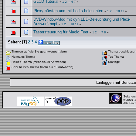
GLCD Tutorial
«
1
2
...
6
7
»
Plexy bürsten und mit Led´s beleuchten
«
1
2
...
10
11
»
DVD-Window-Mod mit dyn.LED-Beleuchtung und Plexi-
Auswurfknopf
«
1
2
...
10
11
»
Tastersteuerung für Magic Feet
«
1
2
...
7
8
»
Seiten:
[
1
]
2
3
4
Themen auf die Sie geantwortet haben
Thema geschlosse
Normales Thema
Top Thema
Heißes Thema (mehr als 25 Antworten)
Umfrage
Sehr heißes Thema (mehr als 50 Antworten)
Einloggen mit Benut
Seite ers
© 2001-
Alle Rec