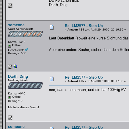
Danke schon mal,
Darth_Ding
someone
Re: LM2577 - Step Up
Case-Konstrukteur
«
Antwort #24 am:
April 29, 2006, 22:16:15 »
Laut Datenblatt (soweit eine kurze Sichtung da
Karma: +4/-0
Offline
Aber eine andere Sache, sicher dass dein Roller
Geschlecht:
Beiträge: 538
Darth_Ding
Re: LM2577 - Step Up
Modding-Noob
«
Antwort #25 am:
April 30, 2006, 00:17:00 »
nee, das is ne simson, und die hat 100%ig 6V
Karma: +0/-0
Offline
Beiträge: 7
Ich liebe dieses Forum!
someone
Re: LM2577 - Step Up