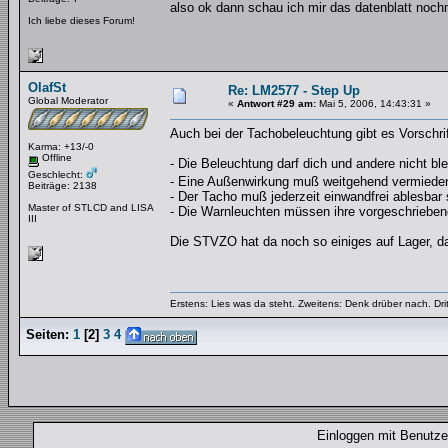
also ok dann schau ich mir das datenblatt noc
Ich liebe dieses Forum!
OlafSt
Re: LM2577 - Step Up
Global Moderator
«
Antwort #29 am:
Mai 5, 2006, 14:43:31 »
Auch bei der Tachobeleuchtung gibt es Vorschrif
Karma: +13/-0
Offline
- Die Beleuchtung darf dich und andere nicht bl
Geschlecht:
- Eine Außenwirkung muß weitgehend vermiede
Beiträge: 2138
- Der Tacho muß jederzeit einwandfrei ablesbar 
Master of STLCD and LISA
- Die Warnleuchten müssen ihre vorgeschriebene 
III
Die STVZO hat da noch so einiges auf Lager, 
Erstens: Lies was da steht. Zweitens: Denk drüber nach. Dri
Seiten:
1
[
2
]
3
4
Einloggen mit Benut