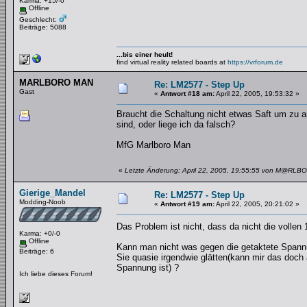
Karma: +15/-0
Offline
Geschlecht:
Beiträge: 5088
...bis einer heult!
find virtual reality related boards at
https://vrforum.de
MARLBORO MAN
Re: LM2577 - Step Up
Gast
«
Antwort #18 am:
April 22, 2005, 19:53:32 »
Braucht die Schaltung nicht etwas Saft um zu 
sind, oder liege ich da falsch?
MfG Marlboro Man
«
Letzte Änderung: April 22, 2005, 19:55:55 von M@R
Gierige_Mandel
Re: LM2577 - Step Up
Modding-Noob
«
Antwort #19 am:
April 22, 2005, 20:21:02 »
Das Problem ist nicht, dass da nicht die voll
Karma: +0/-0
Offline
Kann man nicht was gegen die getaktete Span
Beiträge: 6
Sie quasie irgendwie glätten(kann mir das doch 
Spannung ist) ?
Ich liebe dieses Forum!