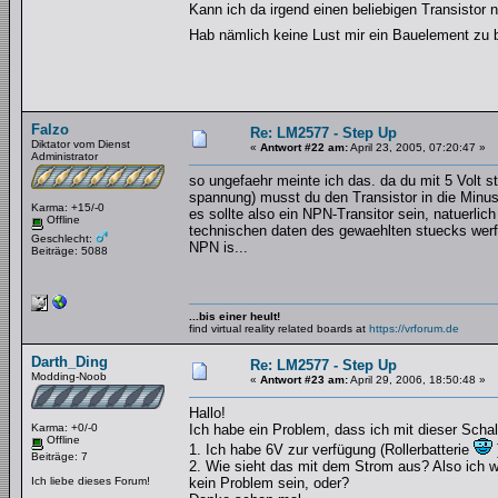
Kann ich da irgend einen beliebigen Transistor
Hab nämlich keine Lust mir ein Bauelement zu
Falzo
Re: LM2577 - Step Up
Diktator vom Dienst
«
Antwort #22 am:
April 23, 2005, 07:20:47 »
Administrator
so ungefaehr meinte ich das. da du mit 5 Volt st
spannung) musst du den Transistor in die Minus
Karma: +15/-0
es sollte also ein NPN-Transitor sein, natuerli
Offline
technischen daten des gewaehlten stuecks werf
Geschlecht:
NPN is...
Beiträge: 5088
...bis einer heult!
find virtual reality related boards at
https://vrforum.de
Darth_Ding
Re: LM2577 - Step Up
Modding-Noob
«
Antwort #23 am:
April 29, 2006, 18:50:48 »
Hallo!
Karma: +0/-0
Ich habe ein Problem, dass ich mit dieser Schal
Offline
1. Ich habe 6V zur verfügung (Rollerbatterie
Beiträge: 7
2. Wie sieht das mit dem Strom aus? Also ich w
Ich liebe dieses Forum!
kein Problem sein, oder?