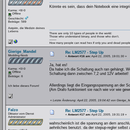
Könnte es sein, dass dein Notebook eine integri
Karma: +8/-0
Offline
Geschlecht:
Beiträge: 589
Astpirin, die Medizin deines
Lebens
There are only 10 types of people in the world:
Those who understand binary, and those who don't.
--------
How many people can read hex if only you and dead peopl
Gierige_Mandel
Re: LM2577 - Step Up
Modding-Noob
«
Antwort #16 am:
April 22, 2005, 19:01:30 »
Ja, hat es!
Karma: +0/-0
Da habe ich die Schaltung auch ran gehängt. Weil
Offline
Schaltung dann zwischen 7,2 und 12V arbeitet!
Beiträge: 6
Allerdings liegt die Eingangsspannung an der
Ich liebe dieses Forum!
(Am Drafo funktioniert sie nach wie vor wie gewol
«
Letzte Änderung: April 22, 2005, 19:04:42 von Gierige_
Falzo
Re: LM2577 - Step Up
Diktator vom Dienst
«
Antwort #17 am:
April 22, 2005, 19:31:19 »
Administrator
wahrscheinlich ist die spannung an dem anschlu
aehnliches benutzt. da der stepup-regler selbst 