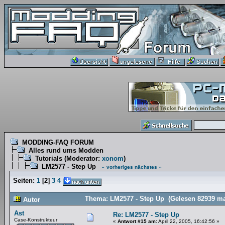
MODDING-FAQ FORUM
Alles rund ums Modden
Tutorials
(Moderator:
xonom
)
LM2577 - Step Up
« vorheriges
nächstes »
Seiten:
1
[
2
]
3
4
Thema: LM2577 - Step Up (Gelesen 82939 ma
Autor
Ast
Re: LM2577 - Step Up
Case-Konstrukteur
«
Antwort #15 am:
April 22, 2005, 16:42:56 »