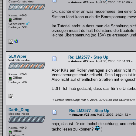
Case-Konstrukteur
«
Antwort #26 am:
April 30, 2006, 12:26:06 »
Ok, dachte eher an was moderneres, bei einer 
Karma: +4/-0
Simson fährt kann auch die Bordspannung me
Offline
Geschlecht:
Im Tutorial steht ja dass man die Schaltung nich
Beiträge: 538
erzeugen musst du halt höchstens die Bauteile 
leichte Überspannung (so 15V) zu erzeugen und
SLXViper
Re: LM2577 - Step Up
Wakü-Poseidon
«
Antwort #27 am:
April 30, 2006, 17:34:33 »
Aber KKs am Roller vertragen sich afair nicht m
Karma: +2/-0
Versicherungsschutz erlischt, Dein Lappen ist in
Offline
Also nicht auf öffentlichen Straßen mit eingesc
Beiträge: 439
EDIT: Ich hab gedacht, dass das für 'ne Unterbo
«
Letzte Änderung: Mai 7, 2006, 17:23:15 von SLXViper
»
Darth_Ding
Re: LM2577 - Step Up
Modding-Noob
«
Antwort #28 am:
Mai 5, 2006, 14:24:42 »
naja, das ist für die tachobeleuchtung, und ehrl
Karma: +0/-0
tacho lesen zu können?
)
Offline
Beiträge: 7