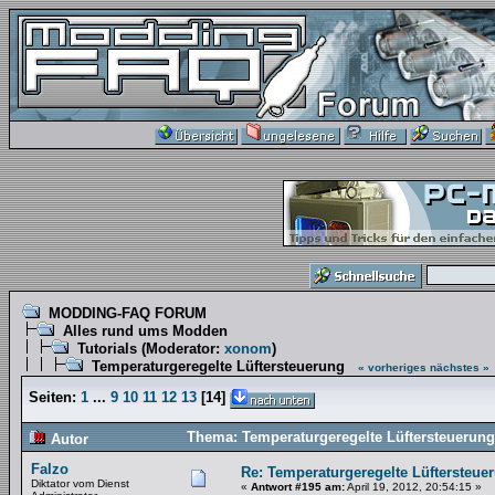
MODDING-FAQ FORUM
Alles rund ums Modden
Tutorials
(Moderator:
xonom
)
Temperaturgeregelte Lüftersteuerung
« vorheriges
nächstes »
Seiten:
1
...
9
10
11
12
13
[
14
]
Thema: Temperaturgeregelte Lüftersteuerung
Autor
Falzo
Re: Temperaturgeregelte Lüftersteue
Diktator vom Dienst
«
Antwort #195 am:
April 19, 2012, 20:54:15 »