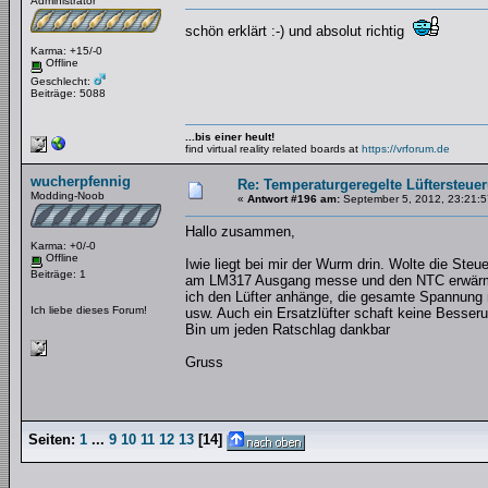
Administrator
schön erklärt :-) und absolut richtig
Karma: +15/-0
Offline
Geschlecht:
Beiträge: 5088
...bis einer heult!
find virtual reality related boards at
https://vrforum.de
wucherpfennig
Re: Temperaturgeregelte Lüftersteue
Modding-Noob
«
Antwort #196 am:
September 5, 2012, 23:21:5
Hallo zusammen,
Karma: +0/-0
Offline
Iwie liegt bei mir der Wurm drin. Wolte die Steu
Beiträge: 1
am LM317 Ausgang messe und den NTC erwärme 
ich den Lüfter anhänge, die gesamte Spannung n
Ich liebe dieses Forum!
usw. Auch ein Ersatzlüfter schaft keine Besseru
Bin um jeden Ratschlag dankbar
Gruss
Seiten:
1
...
9
10
11
12
13
[
14
]