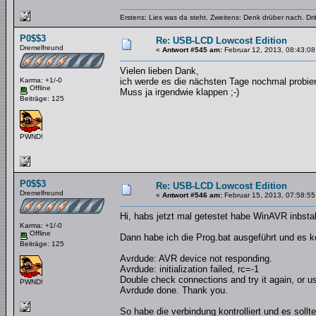
Erstens: Lies was da steht. Zweitens: Denk drüber nach. Dri
P0$$3
Re: USB-LCD Lowcost Edition
Dremelfreund
«
Antwort #545 am:
Februar 12, 2013, 08:43:08
Vielen lieben Dank,
Karma: +1/-0
ich werde es die nächsten Tage nochmal probie
Offline
Muss ja irgendwie klappen ;-)
Beiträge: 125
PWND!
P0$$3
Re: USB-LCD Lowcost Edition
Dremelfreund
«
Antwort #546 am:
Februar 15, 2013, 07:58:55
Hi, habs jetzt mal getestet habe WinAVR inbstalli
Karma: +1/-0
Offline
Dann habe ich die Prog.bat ausgeführt und es k
Beiträge: 125
Avrdude: AVR device not responding.
Avrdude: initialization failed, rc=-1
Double check connections and try it again, or us
PWND!
Avrdude done. Thank you.
So habe die verbindung kontrolliert und es soll