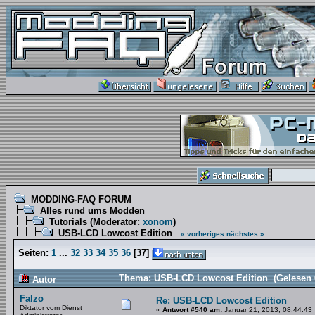
MODDING-FAQ FORUM
Alles rund ums Modden
Tutorials
(Moderator:
xonom
)
USB-LCD Lowcost Edition
« vorheriges
nächstes »
Seiten:
1
...
32
33
34
35
36
[
37
]
Thema: USB-LCD Lowcost Edition (Gelesen 
Autor
Falzo
Re: USB-LCD Lowcost Edition
Diktator vom Dienst
«
Antwort #540 am:
Januar 21, 2013, 08:44:43 