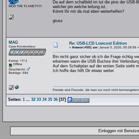
Da auf dem schaltbild im tut die pins der USB-B
MOD THE PLANET!!!!!!
welcher pin welche leitung ist.
Könnt Ihr mir da mal eben weiterhelfen?
gruss
MAG
Re: USB-LCD Lowcost Edition
Case-Konstrukteur
«
Antwort #551 am:
Januar 5, 2020, 00:28:58 »
Bin nicht ganz sicher ob ich die Frage richtig v
Karma: +7/-1
erkennen wann die USB Buchse ihre Verbindun
Offline
Auf dem Schaltplan auf der ersten Seite sieht 
Geschlecht:
Ich hoffe das hilft Dir etwas weiter.
Beiträge: 684
Fremde sind Freunde, die man nur noch nicht kennengelernt
Seiten:
1
...
32
33
34
35
36
[
37
]
Einloggen mit Benut