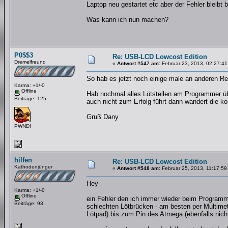
Laptop neu gestartet etc aber der Fehler bleibt 
Was kann ich nun machen?
P0$$3
Re: USB-LCD Lowcost Edition
Dremelfreund
«
Antwort #547 am:
Februar 23, 2013, 02:27:41
So hab es jetzt noch einige male an anderen 
Karma: +1/-0
Offline
Hab nochmal alles Lötstellen am Programmer übe
Beiträge: 125
auch nicht zum Erfolg führt dann wandert die ko
Gruß Dany
PWND!
hilfen
Re: USB-LCD Lowcost Edition
Kathodenjünger
«
Antwort #548 am:
Februar 25, 2013, 11:17:59
Hey
Karma: +1/-0
Offline
ein Fehler den ich immer wieder beim Programm
Beiträge: 93
schlechten Lötbrücken - am besten per Multimet
Lötpad) bis zum Pin des Atmega (ebenfalls ni