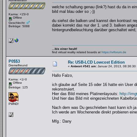
Administrator
welche schaltung genau (link?) hast du da in ei
bild mal blau oder so ;-))
Karma: +15/-0
Offline
du siehst die balken und kannst den kontrast re
Geschlecht:
dabei korrekt das nur der 1. und 3. balken angez
Beiträge: 5088
hintergrundbeleuchtung darüber geschaltet wird, 
...bis einer heult!
find virtual reality related boards at
https://vrforum.de
P0$$3
Re: USB-LCD Lowcost Edition
Dremelfreund
«
Antwort #541 am:
Januar 24, 2013, 08:36:30 
Hallo Falzo,
Karma: +1/-0
Offline
ich glaube auf Seite 15 oder 16 hatte ein User 
Beiträge: 125
rekonstruiert.
Hier das Bild meines Platinenlayouts:
http://im
Und hier das Bild mit eingezeichneten Kabelbr
PWND!
Nach dem was Du geschrieben hast kann ich ja g
Ich werde am Wochenende direkt probieren eine
Mfg.: Dany