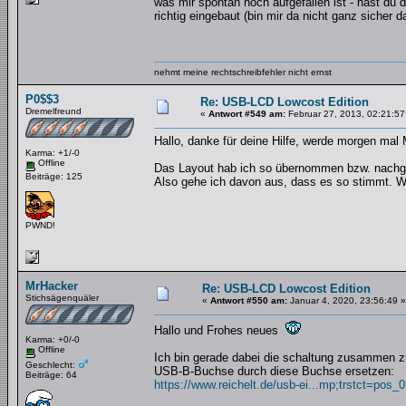
was mir spontan noch aufgefallen ist - hast du
richtig eingebaut (bin mir da nicht ganz sicher
nehmt meine rechtschreibfehler nicht ernst
P0$$3
Re: USB-LCD Lowcost Edition
Dremelfreund
«
Antwort #549 am:
Februar 27, 2013, 02:21:57
Hallo, danke für deine Hilfe, werde morgen mal
Karma: +1/-0
Offline
Das Layout hab ich so übernommen bzw. nachg
Beiträge: 125
Also gehe ich davon aus, dass es so stimmt. W
PWND!
MrHacker
Re: USB-LCD Lowcost Edition
Stichsägenquäler
«
Antwort #550 am:
Januar 4, 2020, 23:56:49 »
Hallo und Frohes neues
Karma: +0/-0
Offline
Ich bin gerade dabei die schaltung zusammen zu l
Geschlecht:
USB-B-Buchse durch diese Buchse ersetzen:
Beiträge: 64
https://www.reichelt.de/usb-ei...mp;trstct=pos_0