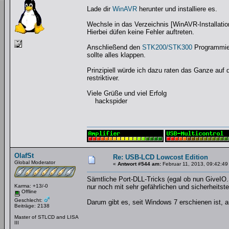
Lade dir
WinAVR
herunter und installiere es.
Wechsle in das Verzeichnis [WinAVR-Installations
Hierbei düfen keine Fehler auftreten.
Anschließend den
STK200/STK300
Programmier
sollte alles klappen.
Prinzipiell würde ich dazu raten das Ganze auf 
restriktiver.
Viele Grüße und viel Erfolg
hackspider
OlafSt
Re: USB-LCD Lowcost Edition
Global Moderator
«
Antwort #544 am:
Februar 11, 2013, 09:42:49
Sämtliche Port-DLL-Tricks (egal ob nun GiveIO
Karma: +13/-0
nur noch mit sehr gefährlichen und sicherheitst
Offline
Geschlecht:
Darum gibt es, seit Windows 7 erschienen ist,
Beiträge: 2138
Master of STLCD and LISA
III