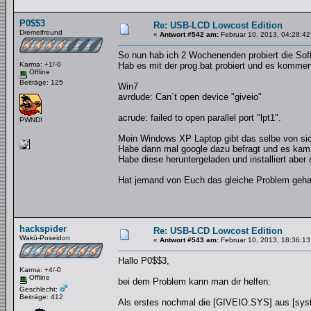
P0$$3
Re: USB-LCD Lowcost Edition
Dremelfreund
«
Antwort #542 am:
Februar 10, 2013, 04:28:42
So nun hab ich 2 Wochenenden probiert die Sof
Karma: +1/-0
Hab es mit der prog.bat probiert und es komme
Offline
Beiträge: 125
Win7
avrdude: Can´t open device "giveio"
acrude: failed to open parallel port "lpt1".
PWND!
Mein Windows XP Laptop gibt das selbe von si
Habe dann mal google dazu befragt und es kam
Habe diese heruntergeladen und installiert aber 
Hat jemand von Euch das gleiche Problem geh
hackspider
Re: USB-LCD Lowcost Edition
Wakü-Poseidon
«
Antwort #543 am:
Februar 10, 2013, 18:36:13
Hallo P0$$3,
Karma: +4/-0
Offline
bei dem Problem kann man dir helfen:
Geschlecht:
Beiträge: 412
Als erstes nochmal die [GIVEIO.SYS] aus [syst