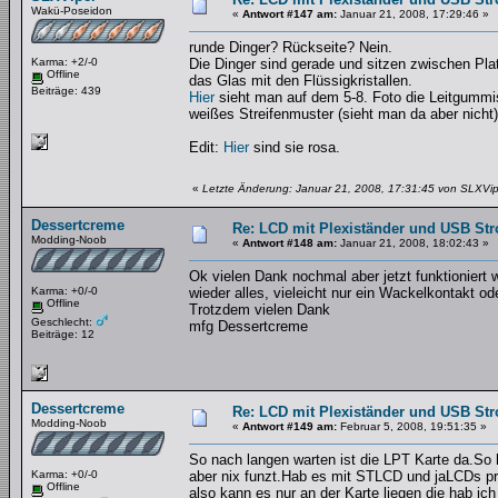
Wakü-Poseidon
«
Antwort #147 am:
Januar 21, 2008, 17:29:46 »
runde Dinger? Rückseite? Nein.
Karma: +2/-0
Die Dinger sind gerade und sitzen zwischen Pla
Offline
das Glas mit den Flüssigkristallen.
Beiträge: 439
Hier
sieht man auf dem 5-8. Foto die Leitgummis,
weißes Streifenmuster (sieht man da aber nicht)
Edit:
Hier
sind sie rosa.
«
Letzte Änderung: Januar 21, 2008, 17:31:45 von SLXVip
Dessertcreme
Re: LCD mit Plexiständer und USB St
Modding-Noob
«
Antwort #148 am:
Januar 21, 2008, 18:02:43 »
Ok vielen Dank nochmal aber jetzt funktioniert
Karma: +0/-0
wieder alles, vieleicht nur ein Wackelkontakt od
Offline
Trotzdem vielen Dank
Geschlecht:
mfg Dessertcreme
Beiträge: 12
Dessertcreme
Re: LCD mit Plexiständer und USB St
Modding-Noob
«
Antwort #149 am:
Februar 5, 2008, 19:51:35 »
So nach langen warten ist die LPT Karte da.So h
Karma: +0/-0
aber nix funzt.Hab es mit STLCD und jaLCDs prob
Offline
also kann es nur an der Karte liegen die hab ic