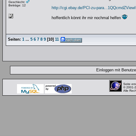
Geschlecht:
Beiträge: 12
http://cgi.ebay.de/PCI-zu-para...1QQcmdZView
hoffentlich könnt ihr mir nochmal helfen
Seiten:
1
...
5
6
7
8
9
[
10
]
11
Einloggen mit Benut
Seite ers
© 2001-
Alle Rec