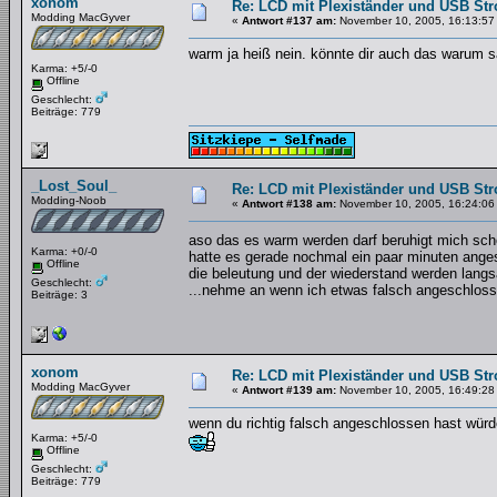
xonom
Re: LCD mit Plexiständer und USB St
Modding MacGyver
«
Antwort #137 am:
November 10, 2005, 16:13:57
warm ja heiß nein. könnte dir auch das warum sa
Karma: +5/-0
Offline
Geschlecht:
Beiträge: 779
_Lost_Soul_
Re: LCD mit Plexiständer und USB St
Modding-Noob
«
Antwort #138 am:
November 10, 2005, 16:24:06
aso das es warm werden darf beruhigt mich sc
Karma: +0/-0
hatte es gerade nochmal ein paar minuten ange
Offline
die beleutung und der wiederstand werden lang
Geschlecht:
...nehme an wenn ich etwas falsch angeschloss
Beiträge: 3
xonom
Re: LCD mit Plexiständer und USB St
Modding MacGyver
«
Antwort #139 am:
November 10, 2005, 16:49:28
wenn du richtig falsch angeschlossen hast wür
Karma: +5/-0
Offline
Geschlecht:
Beiträge: 779