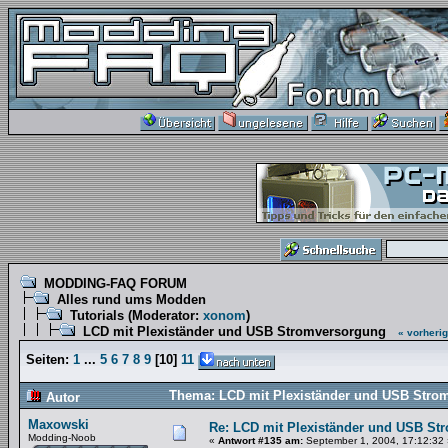
MODDING-FAQ FORUM
Alles rund ums Modden
Tutorials
(Moderator:
xonom
)
LCD mit Plexiständer und USB Stromversorgung
« vorheri
Seiten:
1
...
5
6
7
8
9
[
10
]
11
Thema: LCD mit Plexiständer und USB Stro
Autor
Maxowski
Re: LCD mit Plexiständer und USB St
Modding-Noob
«
Antwort #135 am:
September 1, 2004, 17:12:32 