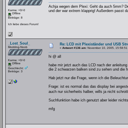
Achja wegen dem Plexi: Geht da auch 5mm? Den
Karma: +0/-0
und der war extrem klapprig! Außerdem passt d
Offline
Beiträge: 8
Ich liebe dieses Forum!
_Lost_Soul_
Re: LCD mit Plexiständer und USB St
Modding-Noob
«
Antwort #136 am:
November 10, 2005, 15:58:51
hi @ all
Karma: +0/-0
Offline
habe mir jetzt auch das LCD nach der anleitun
Geschlecht:
die 2 schwarzen balken sind zu sehen und die h
Beiträge: 3
Hab jetzt nur die Frage, wenn ich die Beleuchtu
Frage: ist es normal das das display bei angest
auch nur sicherheits halber, wills ja nicht schro
Suchfunktion habe ich genutzt aber leider nichts
mfg