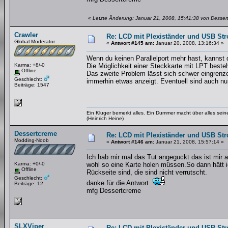
«
Letzte Änderung: Januar 21, 2008, 15:41:38 von Desser
Crawler
Re: LCD mit Plexiständer und USB St
Global Moderator
«
Antwort #145 am:
Januar 20, 2008, 13:16:34 »
Wenn du keinen Parallelport mehr hast, kannst 
Karma: +8/-0
Die Möglichkeit einer Steckkarte mit LPT besteh
Offline
Das zweite Problem lässt sich schwer eingrenzen
Geschlecht:
immerhin etwas anzeigt. Eventuell sind auch nur
Beiträge: 1547
Ein Kluger bemerkt alles. Ein Dummer macht über alles se
(Heinrich Heine)
Dessertcreme
Re: LCD mit Plexiständer und USB St
Modding-Noob
«
Antwort #146 am:
Januar 21, 2008, 15:57:14 »
Ich hab mir mal das Tut angeguckt das ist mir a
Karma: +0/-0
wohl so eine Karte holen müssen.So dann hätt 
Offline
Rückseite sind, die sind nicht verrutscht.
Geschlecht:
danke für die Antwort
Beiträge: 12
mfg Dessertcreme
SLXViper
Re: LCD mit Plexiständer und USB St