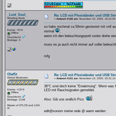
_Lost_Soul_
Re: LCD mit Plexiständer und USB St
Modding-Noob
«
Antwort #140 am:
November 10, 2005, 19:22:55
so habs nochmal ca 50min gestestet mit voll au
Karma: +0/-0
normal
,
Offline
wenn ich den beleuchtungsporti runter drehe wi
Geschlecht:
Beiträge: 3
muss es ja auch nicht immer auf voller beleuch
mfg
OlafSt
Re: LCD mit Plexiständer und USB St
Global Moderator
«
Antwort #141 am:
November 10, 2005, 19:31:14
38°C sind doch keine "Erwärmung". Wenn was fa
Karma: +13/-0
LED mit Rauchsignalen gemeldet.
Offline
Geschlecht:
Also: Gib uns endlich Pics
Beiträge: 2138
Master of STLCD and LISA
III
edit@xonom meine rede @ warm werden