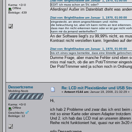
Zitat von: BrightShadow am Januar 1, 1970, 01:00:00
EDIT: ich muss schon an 5V, oder?
Karma: +2/-0
Offline
Allerdings! Außer im Datenblatt dteht was ande
Beiträge: 439
Zitat von: BrightShadow am Januar 1, 1970, 01:00:00
eingesteckt, an strom angeschlossen und: nichts
die beleuchtung tut, aber ich kann nichts an text erkennen.
dass man ihn nicht erkennen kann oder er ist gar nicht vorha
kann mir da jemand weiterhelfen?
An der Software liegt's zu 99,99% nicht, es mu
Kontrast nicht verstellen kann. Irgendwo auf 
Zitat von: BrightShadow am Januar 1, 1970, 01:00:00
bis ich eines tages bemerkte, dass eine lötstelle gebroche
Dumme Frage, aber manche Fehler sind eben so 
miss mal nach, ob die am Poti/Trimmer eingestel
Der Poti/Trimmer wird ja schon noch in Ordnung 
Dessertcreme
Re: LCD mit Plexiständer und USB St
Modding-Noob
«
Antwort #144 am:
Januar 19, 2008, 21:32:29 »
Hi,
Karma: +0/-0
Offline
ich hab 2 Probleme und zwar das ich erst bei
Geschlecht:
mit so einer Karte oder einem Adapter trotzdem
Beiträge: 12
Und 2. ich hab das LCD mal an unseren älteren
Reihe nicht funktioniert hat, quasi nur ein 3x20
mfg Dessertcreme