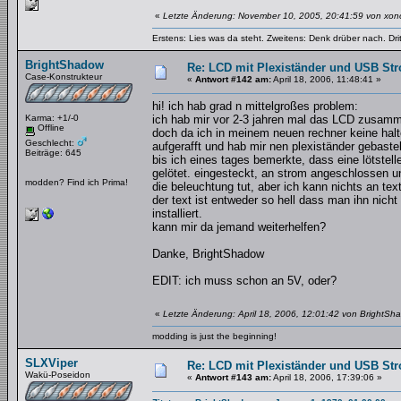
«
Letzte Änderung: November 10, 2005, 20:41:59 von xo
Erstens: Lies was da steht. Zweitens: Denk drüber nach. Dri
BrightShadow
Re: LCD mit Plexiständer und USB St
Case-Konstrukteur
«
Antwort #142 am:
April 18, 2006, 11:48:41 »
hi! ich hab grad n mittelgroßes problem:
Karma: +1/-0
ich hab mir vor 2-3 jahren mal das LCD zusam
Offline
doch da ich in meinem neuen rechner keine halt
Geschlecht:
aufgerafft und hab mir nen plexiständer gebaste
Beiträge: 645
bis ich eines tages bemerkte, dass eine lötstel
gelötet. eingesteckt, an strom angeschlossen u
modden? Find ich Prima!
die beleuchtung tut, aber ich kann nichts an te
der text ist entweder so hell dass man ihn nicht
installiert.
kann mir da jemand weiterhelfen?
Danke, BrightShadow
EDIT: ich muss schon an 5V, oder?
«
Letzte Änderung: April 18, 2006, 12:01:42 von BrightSh
modding is just the beginning!
SLXViper
Re: LCD mit Plexiständer und USB St
Wakü-Poseidon
«
Antwort #143 am:
April 18, 2006, 17:39:06 »