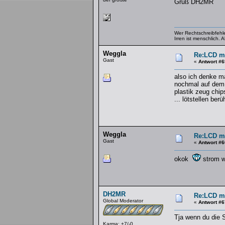
Gruß DH2MR
Wer Rechtschreibfehler
Irren ist menschlich.
Weggla
Re:LCD mi
Gast
«
Antwort #6
also ich denke ma
nochmal auf dem 
plastik zeug chip
... lötstellen be
Weggla
Re:LCD mi
Gast
«
Antwort #6
okok
strom w
DH2MR
Re:LCD mi
Global Moderator
«
Antwort #6
Tja wenn du die 
Karma: +7/-0