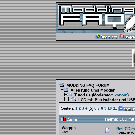
MODDING-FAQ FORUM
Alles rund ums Modden
Tutorials
(Moderator:
xonom
)
LCD mit Plexiständer und US
Seiten:
1
2
3
4
[
5
]
6
7
8
9
10
11
Thema: LCD mit 
Autor
Weggla
Re:LCD mi
Gast
«
Antwort #6