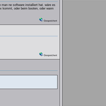
 man ne software installiert hat. wäre es
nix kommt, oder beim booten, oder wann
Gespeichert
Gespeichert