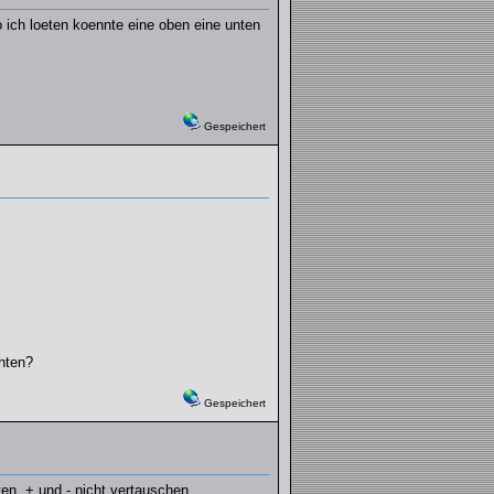
wo ich loeten koennte eine oben eine unten
Gespeichert
hten?
Gespeichert
en, + und - nicht vertauschen.