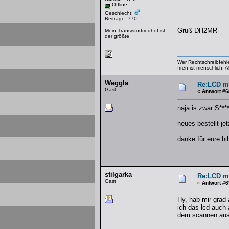
Offline
Geschlecht:
Beiträge: 770
Gruß DH2MR
Mein Transistorfriedhof ist
der größte
Wer Rechtschreibfehler
Irren ist menschlich.
Weggla
Re:LCD mi
Gast
«
Antwort #6
naja is zwar S**
neues bestellt je
danke für eure hil
stilgarka
Re:LCD mi
Gast
«
Antwort #6
Hy, hab mir grad a
ich das lcd auch 
dem scannen aus (