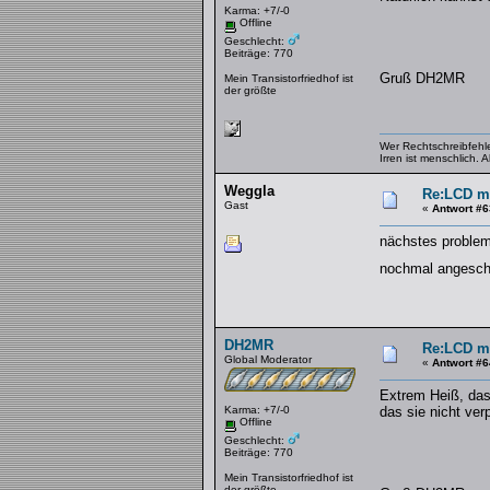
Karma: +7/-0
Offline
Geschlecht:
Beiträge: 770
Gruß DH2MR
Mein Transistorfriedhof ist
der größte
Wer Rechtschreibfehler
Irren ist menschlich.
Weggla
Re:LCD mi
Gast
«
Antwort #6
nächstes problem 
nochmal angescha
DH2MR
Re:LCD mi
Global Moderator
«
Antwort #6
Extrem Heiß, das 
Karma: +7/-0
das sie nicht verp
Offline
Geschlecht:
Beiträge: 770
Mein Transistorfriedhof ist
der größte