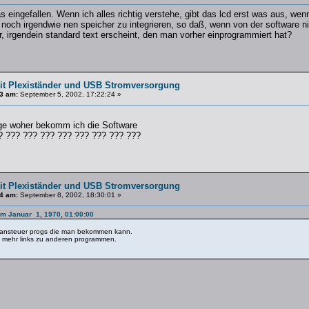
s eingefallen. Wenn ich alles richtig verstehe, gibt das lcd erst was aus, wenn
 noch irgendwie nen speicher zu integrieren, so daß, wenn von der software 
 irgendein standard text erscheint, den man vorher einprogrammiert hat?
t Plexiständer und USB Stromversorgung
3 am:
September 5, 2002, 17:22:24 »
ge woher bekomm ich die Software
? ??? ??? ??? ??? ??? ??? ??? ???
t Plexiständer und USB Stromversorgung
4 am:
September 8, 2002, 18:30:01 »
am Januar 1, 1970, 01:00:00
d ansteuer progs die man bekommen kann.
 mehr links zu anderen programmen.