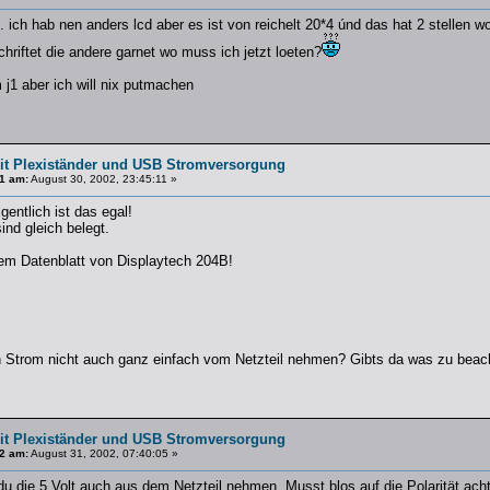
.. ich hab nen anders lcd aber es ist von reichelt 20*4 únd das hat 2 stellen 
schriftet die andere garnet wo muss ich jetzt loeten?
j1 aber ich will nix putmachen
t Plexiständer und USB Stromversorgung
1 am:
August 30, 2002, 23:45:11 »
igentlich ist das egal!
nd gleich belegt.
m Datenblatt von Displaytech 204B!
 Strom nicht auch ganz einfach vom Netzteil nehmen? Gibts da was zu beac
t Plexiständer und USB Stromversorgung
2 am:
August 31, 2002, 07:40:05 »
du die 5 Volt auch aus dem Netzteil nehmen. Musst blos auf die Polarität acht