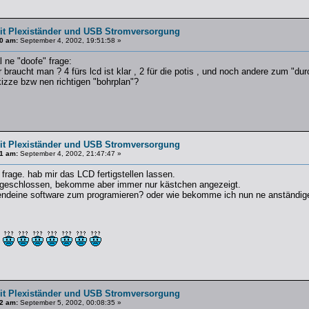
t Plexiständer und USB Stromversorgung
0 am:
September 4, 2002, 19:51:58 »
 ne "doofe" frage:
r braucht man ? 4 fürs lcd ist klar , 2 für die potis , und noch andere zum "du
izze bzw nen richtigen "bohrplan"?
t Plexiständer und USB Stromversorgung
1 am:
September 4, 2002, 21:47:47 »
 frage. hab mir das LCD fertigstellen lassen.
geschlossen, bekomme aber immer nur kästchen angezeigt.
gendeine software zum programieren? oder wie bekomme ich nun ne anständig
t Plexiständer und USB Stromversorgung
2 am:
September 5, 2002, 00:08:35 »