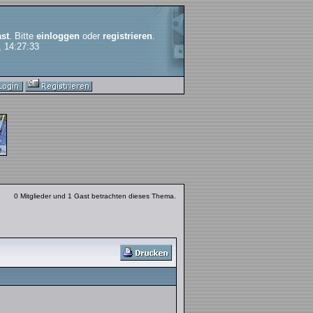
st
. Bitte
einloggen
oder
registrieren
.
, 14:27:33
0 Mitglieder und 1 Gast betrachten dieses Thema.