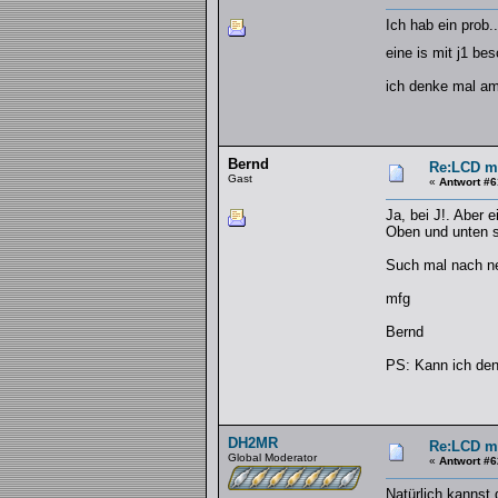
Ich hab ein prob.
eine is mit j1 be
ich denke mal am 
Bernd
Re:LCD mi
Gast
«
Antwort #6
Ja, bei J!. Aber e
Oben und unten si
Such mal nach ne
mfg
Bernd
PS: Kann ich den
DH2MR
Re:LCD mi
Global Moderator
«
Antwort #6
Natürlich kannst 