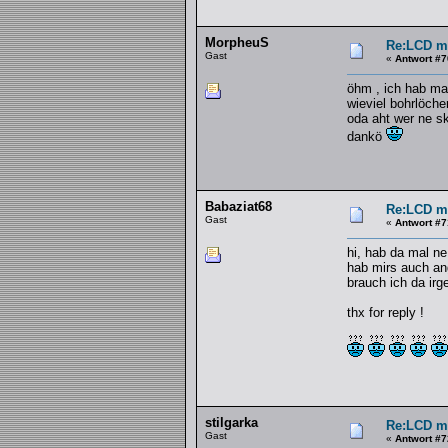
MorpheuS
Re:LCD mi
Gast
«
Antwort #7
öhm , ich hab mal
wieviel bohrlöche
oda aht wer ne sk
dankö
Babaziat68
Re:LCD mi
Gast
«
Antwort #7
hi, hab da mal ne
hab mirs auch an
brauch ich da ir
thx for reply !
stilgarka
Re:LCD mi
Gast
«
Antwort #7