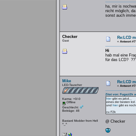
ha, mir is nochwa
nicht möglich, da
sonst auch immer,
Checker
Re:LCD mi
Gast
«
Antwort #7
Hi
hab mal eine Fra
für das LCD? ??
Mike
Re:LCD mi
LED-Tauscher
«
Antwort #7
Zitat von: Fugazi2k 
hier
gibt es jalcd...
Karma: +0/-0
eines der besten lc
Offline
und
hier
gibt es noch
Geschlecht:
Beiträge: 46
cu F2k
Bastard Modder from Hell
@ Checker
^_^