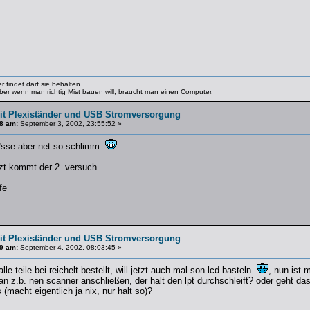
 findet darf sie behalten.
 Aber wenn man richtig Mist bauen will, braucht man einen Computer.
t Plexiständer und USB Stromversorgung
8 am:
September 3, 2002, 23:55:52 »
**sse aber net so schlimm
tzt kommt der 2. versuch
fe
t Plexiständer und USB Stromversorgung
9 am:
September 4, 2002, 08:03:45 »
lle teile bei reichelt bestellt, will jetzt auch mal son lcd basteln
, nun ist 
an z.b. nen scanner anschließen, der halt den lpt durchschleift? oder geht da
macht eigentlich ja nix, nur halt so)?