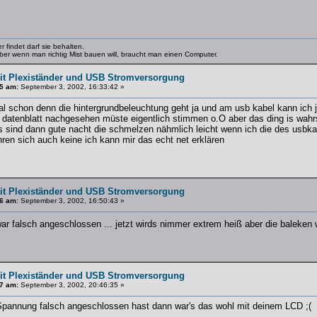
 findet darf sie behalten.
 Aber wenn man richtig Mist bauen will, braucht man einen Computer.
t Plexiständer und USB Stromversorgung
5 am:
September 3, 2002, 16:33:42 »
l schon denn die hintergrundbeleuchtung geht ja und am usb kabel kann ich j
datenblatt nachgesehen müste eigentlich stimmen o.O aber das ding is wahr
s sind dann gute nacht die schmelzen nähmlich leicht wenn ich die des usbkab
rühren sich auch keine ich kann mir das echt net erklären
t Plexiständer und USB Stromversorgung
6 am:
September 3, 2002, 16:50:43 »
ar falsch angeschlossen ... jetzt wirds nimmer extrem heiß aber die baleke
t Plexiständer und USB Stromversorgung
7 am:
September 3, 2002, 20:46:35 »
Spannung falsch angeschlossen hast dann war's das wohl mit deinem LCD ;(