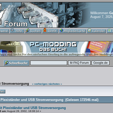
Willkommen
Ga
August 7, 2026
B Stromversorgung
« vorheriges
nächstes »
Plexiständer und USB Stromversorgung (Gelesen 172546 mal)
t Plexiständer und USB Stromversorgung
0 am:
August 28, 2002, 18:08:14 »