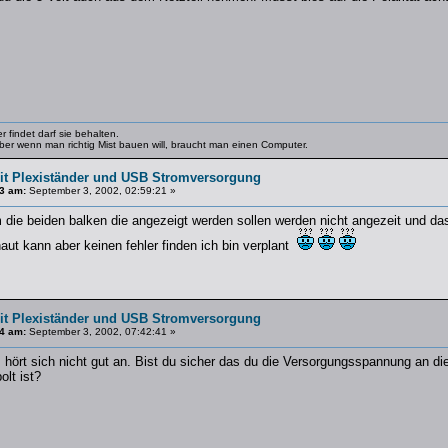
 findet darf sie behalten.
 Aber wenn man richtig Mist bauen will, braucht man einen Computer.
t Plexiständer und USB Stromversorgung
3 am:
September 3, 2002, 02:59:21 »
die beiden balken die angezeigt werden sollen werden nicht angezeit und das 
ut kann aber keinen fehler finden ich bin verplant
t Plexiständer und USB Stromversorgung
4 am:
September 3, 2002, 07:42:41 »
hört sich nicht gut an. Bist du sicher das du die Versorgungsspannung an di
olt ist?