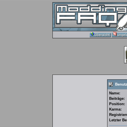
Benutz
Name:
Beiträge:
Position:
Karma:
Registrie
Letzter B