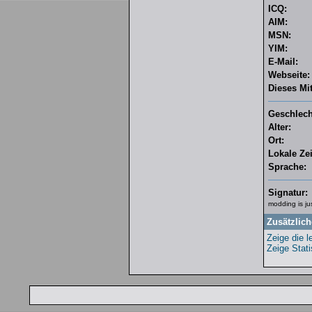
ICQ:
AIM:
MSN:
YIM:
E-Mail:
Webseite:
Dieses Mit
Geschlech
Alter:
Ort:
Lokale Zei
Sprache:
Signatur:
modding is ju
Zusätzlich
Zeige die l
Zeige Stati