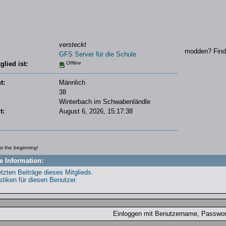
versteckt
modden? Find 
GFS Server für die Schule
glied ist:
Offline
t:
Männlich
38
Winterbach im Schwabenländle
t:
August 6, 2026, 15:17:38
st the beginning!
e Information:
etzten Beiträge dieses Mitglieds.
stiken für diesen Benutzer.
Einloggen mit Benutzername, Passw