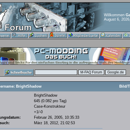
Willkommen
Ga
August 6, 2026
ername: BrightShadow
Bild/T
BrightShadow
645 (0.082 pro Tag)
Case-Konstrukteur
+1/-0
rungsdatum:
Februar 26, 2005, 10:35:33
esuch:
März 18, 2012, 21:02:53