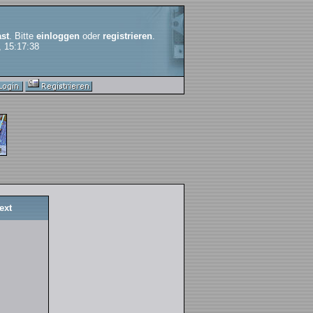
st
. Bitte
einloggen
oder
registrieren
.
, 15:17:38
ext