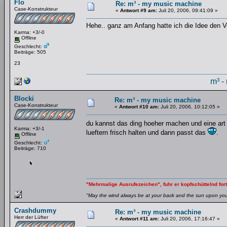
Flo
Re: m³ - my music machine
Case-Konstrukteur
«
Antwort #9 am:
Juli 20, 2006, 09:41:09 »
Hehe.. ganz am Anfang hatte ich die Idee den 
Karma: +3/-0
Offline
Geschlecht:
Beiträge: 505
23
m³ -
Blocki
Re: m³ - my music machine
Case-Konstrukteur
«
Antwort #10 am:
Juli 20, 2006, 10:12:05 »
du kannst das ding hoeher machen und eine art
Karma: +3/-1
lueftern frisch halten und dann passt das
.
Offline
Geschlecht:
Beiträge: 710
"Mehrmalige Ausrufezeichen", fuhr er kopfschüttelnd fort
"May the wind always be at your back and the sun upon your 
Crashdummy
Re: m³ - my music machine
Herr der Lüfter
«
Antwort #11 am:
Juli 20, 2006, 17:16:47 »