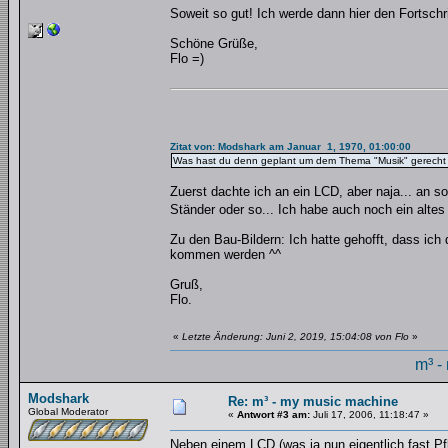
Soweit so gut! Ich werde dann hier den Fortschr
Schöne Grüße,
Flo =)
Zitat von: Modshark am Januar 1, 1970, 01:00:00
Was hast du denn geplant um dem Thema "Musik" gerecht z
Zuerst dachte ich an ein LCD, aber naja... an so
Ständer oder so... Ich habe auch noch ein altes
Zu den Bau-Bildern: Ich hatte gehofft, dass ich
kommen werden ^^
Gruß,
Flo.
«
Letzte Änderung: Juni 2, 2019, 15:04:08 von Flo
»
m³ -
Modshark
Re: m³ - my music machine
Global Moderator
«
Antwort #3 am:
Juli 17, 2006, 11:18:47 »
Neben einem LCD (was ja nun eigentlich fast Pfl