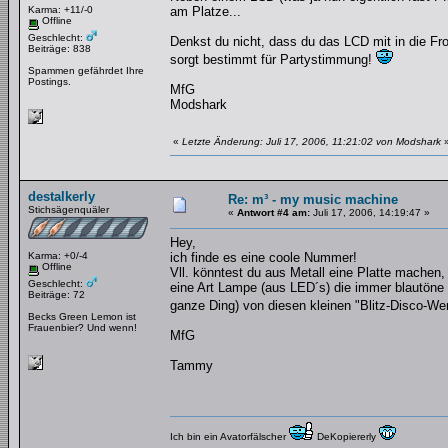
Karma: +11/-0
am Platze...
Offline
Geschlecht:
Denkst du nicht, dass du das LCD mit in die Fr
Beiträge: 838
sorgt bestimmt für Partystimmung!
Spammen gefährdet Ihre
Postings.
MfG
Modshark
«
Letzte Änderung: Juli 17, 2006, 11:21:02 von Modshark
destalkerly
Re: m³ - my music machine
Stichsägenquäler
«
Antwort #4 am:
Juli 17, 2006, 14:19:47 »
Hey,
Karma: +0/-4
ich finde es eine coole Nummer!
Offline
Vll. könntest du aus Metall eine Platte machen,
Geschlecht:
eine Art Lampe (aus LED´s) die immer blautöne a
Beiträge: 72
ganze Ding) von diesen kleinen "Blitz-Disco-Wer
Becks Green Lemon ist
Frauenbier? Und wenn!
MfG
Tammy
Ich bin ein Avatorfälscher
DeKopiererly