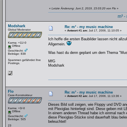
«
Letzte Änderung: Juni 2, 2019, 15:03:20 von Flo
»
m³ -
Modshark
Re: m³ - my music machine
Global Moderator
«
Antwort #1 am:
Juli 17, 2006, 11:10:05 »
Ich hoffe die ersten Baubilder lassen nicht allz
Karma: +11/-0
Allgemein.
Offline
Geschlecht:
Was hast du denn geplant um dem Thema "Musik
Beiträge: 838
Spammen gefährdet Ihre
MfG
Postings.
Modshark
Flo
Re: m³ - my music machine
Case-Konstrukteur
«
Antwort #2 am:
Juli 17, 2006, 11:13:36 »
Dieses Bild soll zeigen, wie Floppy und DVD an
Karma: +3/-0
mit Plexiglas hinterlegt sind. Diese geben mit L
Offline
In einem anderen Thread habe ich einmal nach e
Geschlecht:
diese Plexiglas-Stücke sind dauerhaft blau bel
Beiträge: 505
beleuchtet!
23