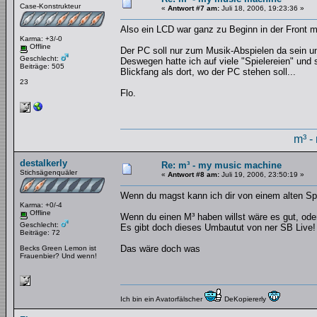
Case-Konstrukteur
«
Antwort #7 am:
Juli 18, 2006, 19:23:36 »
Also ein LCD war ganz zu Beginn in der Front mi
Karma: +3/-0
Offline
Der PC soll nur zum Musik-Abspielen da sein u
Geschlecht:
Deswegen hatte ich auf viele "Spielereien" und 
Beiträge: 505
Blickfang als dort, wo der PC stehen soll...
23
Flo.
m³ -
destalkerly
Re: m³ - my music machine
Stichsägenquäler
«
Antwort #8 am:
Juli 19, 2006, 23:50:19 »
Wenn du magst kann ich dir von einem alten Sp
Karma: +0/-4
Offline
Wenn du einen M³ haben willst wäre es gut, ode
Geschlecht:
Es gibt doch dieses Umbautut von ner SB Live!
Beiträge: 72
Das wäre doch was
Becks Green Lemon ist
Frauenbier? Und wenn!
Ich bin ein Avatorfälscher
DeKopiererly