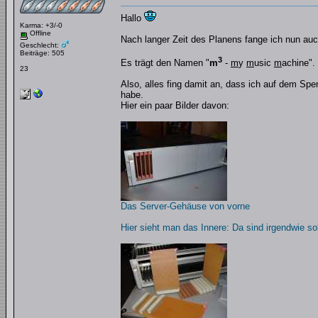
Hallo
Karma: +3/-0
Offline
Nach langer Zeit des Planens fange ich nun auc
Geschlecht:
Beiträge: 505
3
Es trägt den Namen "
m
-
m
y
m
usic
m
achine".
23
Also, alles fing damit an, dass ich auf dem Spe
habe.
Hier ein paar Bilder davon:
Das Server-Gehäuse von vorne
Hier sieht man das Innere: Da sind irgendwie so