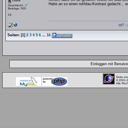
Offline
Hatte an so einen rot/blau-Kontrast gedacht... w
Geschlecht:
Beiträge: 505
23
m³ -
Seiten:
[
1
]
2
3
4
5
6
...
16
Einloggen mit Benut
Seite ers
© 2001-
Alle Rec