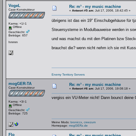
VogeL
Re: m³ - my music machine
Case-Konstrukteur
«
Antwort #5 am:
Juli 17, 2006, 18:42:45 »
übrigens ist das ein 19" Einschubgehäuse für tj
Karma: +1/-1
Offline
Steuersysteme in Modulbauweise werden in sow
Geschlecht:
Beiträge: 657
und was machst du mit den Platinen bzw Stecke
hmmm
brauchst die? wenn nicht nehm ich sie mit Kus
Enemy Territory Servers
mogGER-TA
Re: m³ - my music machine
Case-Konstrukteur
«
Antwort #6 am:
Juli 17, 2006, 19:08:18 »
vergiss ein VU-Meter nicht! Dann bounct deine
Karma: +3/-1
Offline
Geschlecht:
Beiträge: 725
Meine Mods:
broniccx
,
creezum
Homepage:
mogGERz.de
Flo
Re: m³ - my music machine