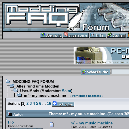
MODDING-FAQ FORUM
Alles rund ums Modden
User-Mods
(Moderator:
Saint
)
m³ - my music machine
« vorheriges
nächstes »
Seiten:
[
1
]
2
3
4
5
6
...
16
Thema: m³ - my music machine (Gelesen 30
Autor
Flo
m³ - my music machine
Case-Konstrukteur
«
am:
Juli 17, 2006, 10:45:55 »