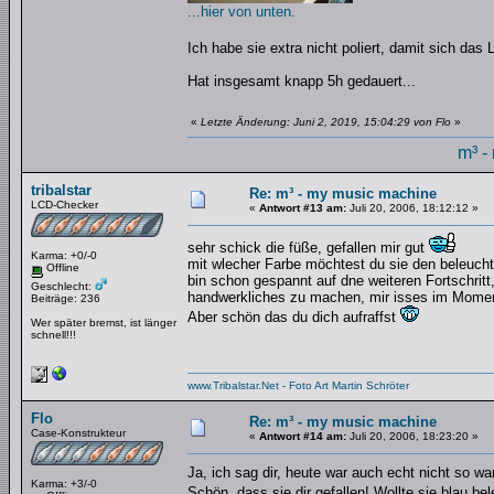
...hier von unten.
Ich habe sie extra nicht poliert, damit sich das 
Hat insgesamt knapp 5h gedauert...
«
Letzte Änderung: Juni 2, 2019, 15:04:29 von Flo
»
m³ -
tribalstar
Re: m³ - my music machine
LCD-Checker
«
Antwort #13 am:
Juli 20, 2006, 18:12:12 »
sehr schick die füße, gefallen mir gut
Karma: +0/-0
mit wlecher Farbe möchtest du sie den beleuch
Offline
bin schon gespannt auf dne weiteren Fortschrit
Geschlecht:
handwerkliches zu machen, mir isses im Moment
Beiträge: 236
Aber schön das du dich aufraffst
Wer später bremst, ist länger
schnell!!!
www.Tribalstar.Net - Foto Art Martin Schröter
Flo
Re: m³ - my music machine
Case-Konstrukteur
«
Antwort #14 am:
Juli 20, 2006, 18:23:20 »
Ja, ich sag dir, heute war auch echt nicht so 
Karma: +3/-0
Schön, dass sie dir gefallen! Wollte sie blau b