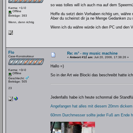
so was tolles will ich auch ma auf dem Speerm
Karma: +1/-0
Offline
Hoffe du setzt dein Vorhaben richtig um, währ
Beiträge: 393
Aber du scheinst dir ja ne Menge Gedanken zu
Wenn, denn richtig
Wenn ich du währe würde ich den PC und den Ver
Flo
Re: m³ - my music machine
Case-Konstrukteur
«
Antwort #12 am:
Juli 20, 2006, 17:38:26 »
Hallo =)
Karma: +3/-0
Offline
So in der Art wie Blocki das beschreibt hatte i
Geschlecht:
Beiträge: 505
23
Jedenfalls habe ich heute schonmal die Standf
Angefangen hat alles mit diesem 20mm dickem P
60mm Durchmesser sollte jeder Fuß am Ende ha