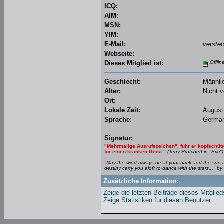
ICQ:
AIM:
MSN:
YIM:
E-Mail:
verstec
Webseite:
Dieses Mitglied ist:
Offlin
Geschlecht:
Männli
Alter:
Nicht v
Ort:
Lokale Zeit:
August
Sprache:
Germa
Signatur:
"Mehrmalige Ausrufezeichen", fuhr er kopfschütte
für einen kranken Geist."
(Terry Pratchett in "Eric")
"May the wind always be at your back and the sun 
destiny carry you aloft to dance with the stars..." 
Zusätzliche Information:
Zeige die letzten Beiträge dieses Mitglied
Zeige Statistiken für diesen Benutzer.