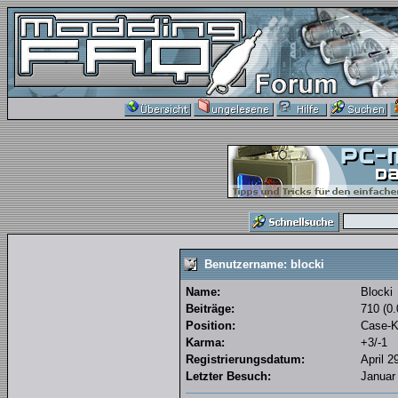
Benutzername: blocki
Name:
Blocki
Beiträge:
710 (0.
Position:
Case-K
Karma:
+3/-1
Registrierungsdatum:
April 2
Letzter Besuch:
Januar 