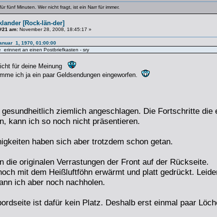
 für fünf Minuten. Wer nicht fragt, ist ein Narr für immer.
lander [Rock-län-der]
#21 am:
November 28, 2008, 18:45:17 »
anuar 1, 1970, 01:00:00
e erinnert an einen Postbriefkasten - sry
nicht für deine Meinung
komme ich ja ein paar Geldsendungen eingeworfen.
h gesundheitlich ziemlich angeschlagen. Die Fortschritte die
 kann ich so noch nicht präsentieren.
nigkeiten haben sich aber trotzdem schon getan.
n die originalen Verrastungen der Front auf der Rückseite.
noch mit dem Heißluftföhn erwärmt und platt gedrückt. Leide
ann ich aber noch nachholen.
ordseite ist dafür kein Platz. Deshalb erst einmal paar Löche