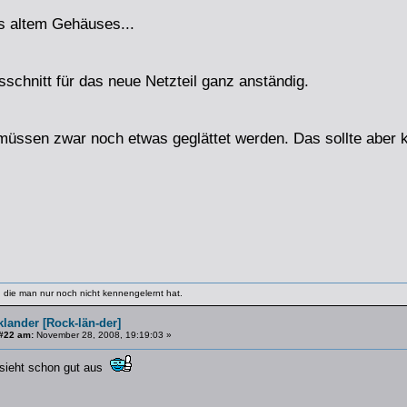
es altem Gehäuses...
usschnitt für das neue Netzteil ganz anständig.
üssen zwar noch etwas geglättet werden. Das sollte aber k
 die man nur noch nicht kennengelernt hat.
lander [Rock-län-der]
#22 am:
November 28, 2008, 19:19:03 »
sieht schon gut aus