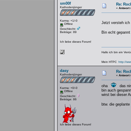
sm00f
Re: Rock
Kathodenjünger
«
Antwort 
Karma: +1/-0
Jetzt versteh ic
Offline
Geschlecht:
Bin echt gepannt 
Beiträge: 89
Ich liebe dieses Forum!
Hallo ich bin ein Verr
Mein HTPC
http://w
dasy
Re: Rock
Kathodenjünger
«
Antwort 
oha
das nim
Karma: +0/-0
bin auch gespann
Offline
wirst bei dieser A
Geschlecht:
Beiträge: 86
btw. die geplante
Ich liebe dieses Forum!