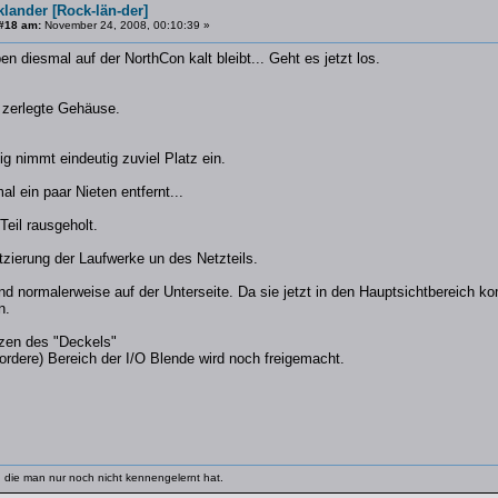
lander [Rock-län-der]
#18 am:
November 24, 2008, 00:10:39 »
en diesmal auf der NorthCon kalt bleibt... Geht es jetzt los.
s zerlegte Gehäuse.
g nimmt eindeutig zuviel Platz ein.
al ein paar Nieten entfernt...
Teil rausgeholt.
atzierung der Laufwerke un des Netzteils.
d normalerweise auf der Unterseite. Da sie jetzt in den Hauptsichtbereich k
n.
tzen des "Deckels"
vordere) Bereich der I/O Blende wird noch freigemacht.
 die man nur noch nicht kennengelernt hat.