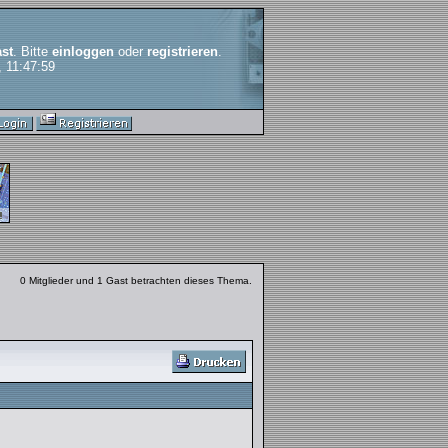
st
. Bitte
einloggen
oder
registrieren
.
, 11:47:59
0 Mitglieder und 1 Gast betrachten dieses Thema.