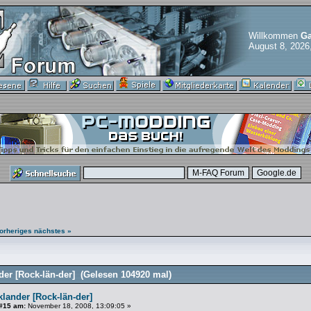
Willkommen
Ga
August 8, 2026
orheriges
nächstes »
er [Rock-län-der] (Gelesen 104920 mal)
lander [Rock-län-der]
#15 am:
November 18, 2008, 13:09:05 »