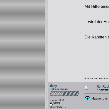
Mit Hilfe ein
...wird der A
Die Kannten m
Fremde sind Freunde,
dasy
Re: Rock
Kathodenjünger
«
Antwort 
klasse, das 
Karma: +0/-0
Offline
Geschlecht: