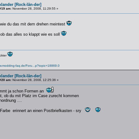
lander [Rock-län-der]
#19 am:
November 28, 2008, 11:29:55 »
h wie du das mit dem drehen meintest
ob das alles so klappt wie es soll
ückter
ww.modding-faq.de/Foru...p?topic=18869.0
lander [Rock-län-der]
#20 am:
November 28, 2008, 12:25:36 »
mt ja schon Formen an
t, ob du mit Platz im Case zurecht kommen
nordnung ....
 Farbe erinnert an einen Postbriefkasten - sry