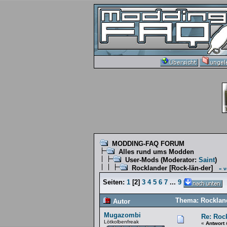
MODDING-FAQ FORUM
Alles rund ums Modden
User-Mods
(Moderator:
Saint
)
Rocklander [Rock-län-der]
« v
Seiten:
1
[
2
]
3
4
5
6
7
...
9
Thema: Rockland
Autor
Mugazombi
Re: Rock
Lötkolbenfreak
«
Antwort 