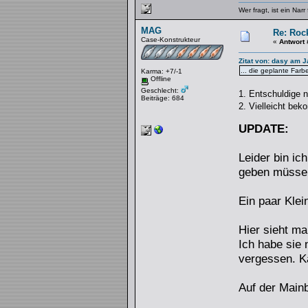
Wer fragt, ist ein Narr
MAG
Re: Rock
Case-Konstrukteur
«
Antwort 
Zitat von: dasy am J
... die geplante Farb
Karma: +7/-1
Offline
Geschlecht:
1. Entschuldige 
Beiträge: 684
2. Vielleicht be
UPDATE:
Leider bin ic
geben müssen,
Ein paar Klei
Hier sieht ma
Ich habe sie 
vergessen. K
Auf der Mainb