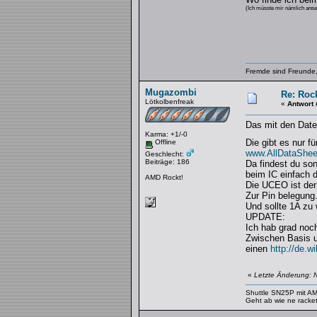
(Ich müsste mir nämlich anseh
Fremde sind Freunde,
Mugazombi
Re: Rock
Lötkolbenfreak
«
Antwort 
Das mit den Daten
Karma: +1/-0
Die gibt es nur 
Offline
www.AllDataShee
Geschlecht:
Beiträge: 186
Da findest du son
beim IC einfach 
AMD Rockt!
Die UCEO ist der 
Zur Pin belegung.
Und sollte 1A zu 
UPDATE:
Ich hab grad noc
Zwischen Basis u
einen
http://de.w
«
Letzte Änderung: 
Shuttle SN25P mit 
Geht ab wie ne racke