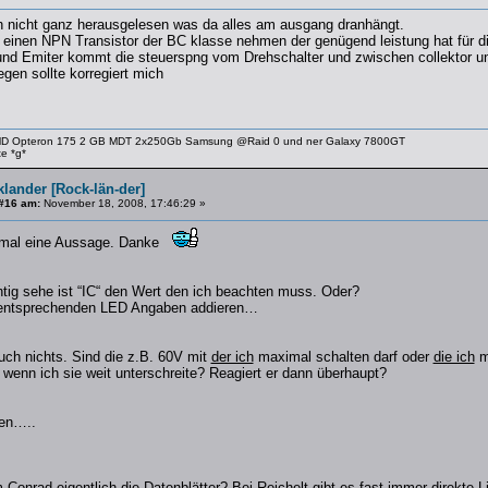
ch nicht ganz herausgelesen was da alles am ausgang dranhängt.
 einen NPN Transistor der BC klasse nehmen der genügend leistung hat für 
nd Emiter kommt die steuerspng vom Drehschalter und zwischen collektor un
iegen sollte korregiert mich
AMD Opteron 175 2 GB MDT 2x250Gb Samsung @Raid 0 und ner Galaxy 7800GT
te *g*
lander [Rock-län-der]
#16 am:
November 18, 2008, 17:46:29 »
 mal eine Aussage. Danke
htig sehe ist “IC“ den Wert den ich beachten muss. Oder?
e entsprechenden LED Angaben addieren…
ch nichts. Sind die z.B. 60V mit
der ich
maximal schalten darf oder
die ich
ma
wenn ich sie weit unterschreite? Reagiert er dann überhaupt?
gen…..
 Conrad eigentlich die Datenblätter? Bei Reichelt gibt es fast immer direkte L