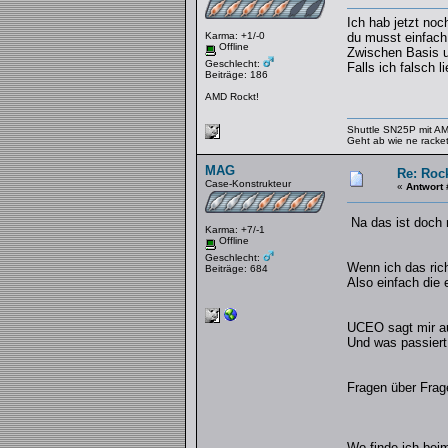
Ich hab jetzt no
Karma: +1/-0
du musst einfach
Offline
Zwischen Basis u
Geschlecht:
Falls ich falsch l
Beiträge: 186
AMD Rockt!
Shuttle SN25P mit 
Geht ab wie ne racke
MAG
Re: Rock
Case-Konstrukteur
«
Antwort 
Na das ist doch
Karma: +7/-1
Offline
Geschlecht:
Wenn ich das ric
Beiträge: 684
Also einfach di
UCEO sagt mir au
Und was passiert 
Fragen über Fra
Wo finde ich beim