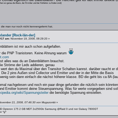
en wo genau die Basis, der Ermitter und der Kollektor zu finden sind)
 die man nur noch nicht kennengelernt hat.
lander [Rock-län-der]
#17 am:
November 19, 2008, 08:29:20 »
blättern ist mir auch schon aufgefallen.
für die PNP Tranistoren. Keine Ahnung warum
t.com
st alles was du an Datenblättern brauchst.
die Ströme der Leds addieren, genau
wert den du Maximal über den Transitor Schalten kannst. darüber raucht er di
 Die 2 pins Außen sind Collector und Emitter und der in der Mitte die Basis
wenig sein dann einfach die nächst höherer klasse. BD die geht bis ca 8A (la
hmal nachgelesen und noch ein paar dinge gefunden die nützlich sein könnten
nd Emitter kommt deine Steuerspannung. Was für werte vorgegeben sind soll
ikipedia.org/wiki/Spannungsteiler
die benötigte Spannung einstellen.
November 21, 2008, 07:46:30 von Mugazombi
»
AMD Opteron 175 2 GB MDT 2x250Gb Samsung @Raid 0 und ner Galaxy 7800GT
te *g*