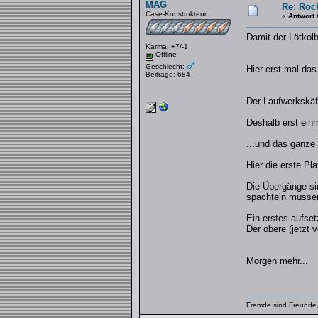
MAG
Re: Rock
Case-Konstrukteur
«
Antwort 
Damit der Lötkolb
Karma: +7/-1
Offline
Geschlecht:
Hier erst mal da
Beiträge: 684
Der Laufwerkskäfi
Deshalb erst einm
...und das ganze 
Hier die erste Pl
Die Übergänge sin
spachteln müsse
Ein erstes aufse
Der obere (jetzt 
Morgen mehr...
Fremde sind Freunde,