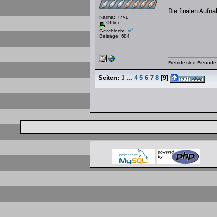
Die finalen Aufn
Karma: +7/-1
Offline
Geschlecht:
Beiträge: 684
Fremde sind Freunde,
Seiten:
1
...
4
5
6
7
8
[
9
]