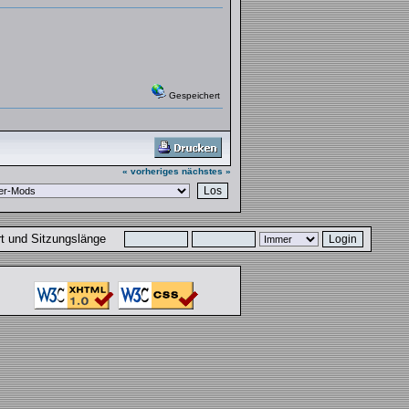
Gespeichert
« vorheriges
nächstes »
ort und Sitzungslänge