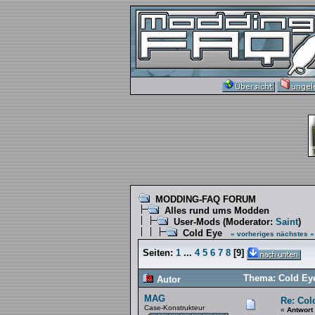
MODDING-FAQ FORUM
Alles rund ums Modden
User-Mods
(Moderator:
Saint
)
Cold Eye
« vorheriges
nächstes »
Seiten:
1
...
4
5
6
7
8
[
9
]
Thema: Cold Eye
Autor
MAG
Re: Col
Case-Konstrukteur
«
Antwort