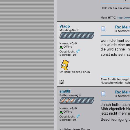
Hallo ich bin ein Verr
Mein HTPC
http://w
Vlado
Re: Mei
Modding-Noob
«
Antwort 
wenn die front so
Karma: +0/-0
ich würde eine a
Offline
die wird schnell 
Geschlecht:
sonst ists sehr 
Beiträge: 16
Ich liebe dieses Forum!
Eine Studie hat erge
Nussschokolade - sc
sm00f
Re: Mei
Kathodenjünger
«
Antwort 
Ja ich hoffe auch
Karma: +1/-0
Mhh eigentlich bi
Offline
jetzt nicht mehr 
Geschlecht:
Beschleunigung b
Beiträge: 89
Ich liebe dieses Forum!