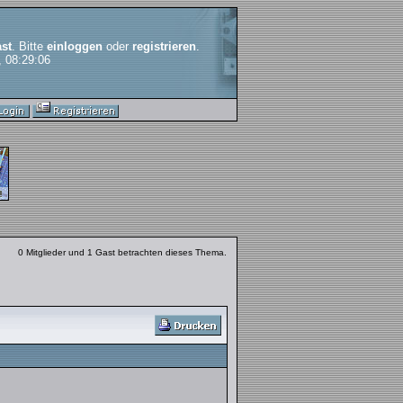
st
. Bitte
einloggen
oder
registrieren
.
, 08:29:06
0 Mitglieder und 1 Gast betrachten dieses Thema.