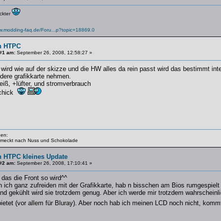
ückter
ww.modding-faq.de/Foru...p?topic=18869.0
n HTPC
#1 am:
September 26, 2008, 12:58:27 »
 wird wie auf der skizze und die HW alles da rein passt wird das bestimmt in
ndere grafikkarte nehmen.
heiß, +lüfter, und stromverbrauch
schick
ben:
hmeckt nach Nuss und Schokolade
n HTPC kleines Update
#2 am:
September 26, 2008, 17:10:41 »
 das die Front so wird^^
n ich ganz zufreiden mit der Grafikkarte, hab n bisschen am Bios rumgespielt (D
und gekühlt wird sie trotzdem genug. Aber ich werde mir trotzdem wahrscheinl
ietet (vor allem für Bluray). Aber noch hab ich meinen LCD noch nicht, kom