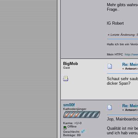
Mehr gibts wahrs
Frage..
lG Robert
«
Letzte Änderung: 
Hallo ich bin ein Verr
Mein HTPC
http://w
BigMob
Re: Mei
Gast
«
Antwort 
Schaut sehr saube
dicker Span?
sm00f
Re: Mei
Kathodenjünger
«
Antwort 
Jop, Mainboardsc
Karma: +1/-0
Offline
Qualität ist mir
Geschlecht:
und ich hab vers
Beiträge: 89