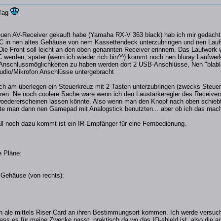
 Tag
euen AV-Receiver gekauft habe (Yamaha RX-V 363 black) hab ich mir gedach
 PC in nen altes Gehäuse von nem Kassettendeck unterzubringen und nen Laufw
Die Front soll leicht an den oben genannten Receiver erinnern. Das Laufwerk 
 werden, später (wenn ich wieder rich bin^^) kommt noch nen bluray Laufwerk
nschlussmöglichkeiten zu haben werden dort 2 USB-Anschlüsse, Nen "blabla
udio/Mikrofon Anschlüsse untergebracht
ich am überlegen ein Steuerkreuz mit 2 Tasten unterzubringen (zwecks Steue
ren. Ne noch coolere Sache wäre wenn ich den Laustärkeregler des Receivers 
edererscheinen lassen könnte. Also wenn man den Knopf nach oben schiebt
te man dann nen Gamepad mit Analogstick benutzten... aber ob ich das mach
ll noch dazu kommt ist ein IR-Empfänger für eine Fernbedienung.
e Pläne:
 Gehäuse (von rechts):
n ale mittels Riser Card an ihren Bestimmungsort kommen. Ich werde versuc
ss es für meine Zwecke passt, praktisch da wo das IO-shield ist, also die 