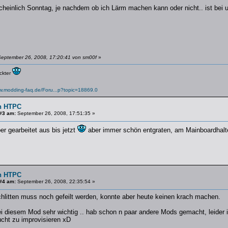
cheinlich Sonntag, je nachdem ob ich Lärm machen kann oder nicht.. ist bei
September 26, 2008, 17:20:41 von sm00f
»
ückter
ww.modding-faq.de/Foru...p?topic=18869.0
n HTPC
#3 am:
September 26, 2008, 17:51:35 »
r gearbeitet aus bis jetzt
aber immer schön entgraten, am Mainboardhalter
n HTPC
#4 am:
September 26, 2008, 22:35:54 »
hlitten muss noch gefeilt werden, konnte aber heute keinen krach machen.
 bei diesem Mod sehr wichtig .. hab schon n paar andere Mods gemacht, leide
ucht zu improvisieren xD