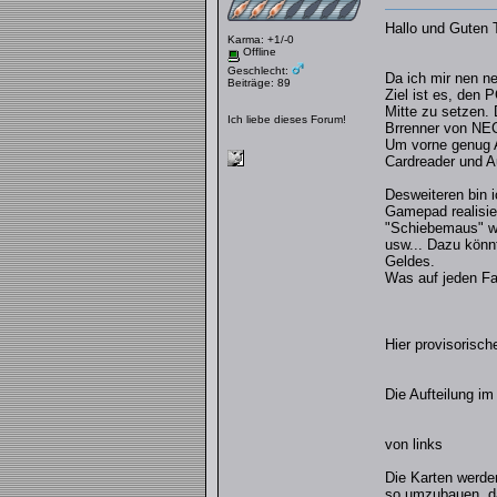
Hallo und Guten
Karma: +1/-0
Offline
Geschlecht:
Da ich mir nen n
Beiträge: 89
Ziel ist es, den
Mitte zu setzen. 
Ich liebe dieses Forum!
Brrenner von NEC
Um vorne genug A
Cardreader und A
Desweiteren bin 
Gamepad realisie
"Schiebemaus" wo
usw... Dazu könn
Geldes.
Was auf jeden Fa
Hier provisorisch
Die Aufteilung im
von links
Die Karten werde
so umzubauen, da