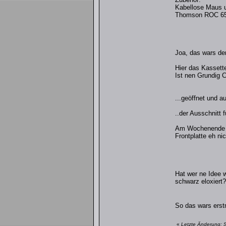
Kabellose Maus u
Thomson ROC 6505
Joa, das wars de
Hier das Kassett
Ist nen Grundig C
...geöffnet und a
..der Ausschnitt f
Am Wochenende ha
Frontplatte eh ni
Hat wer ne Idee 
schwarz eloxiert?
So das wars ers
«
Letzte Änderung: 