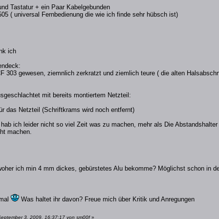
nd Tastatur + ein Paar Kabelgebunden
 ( universal Fernbedienung die wie ich finde sehr hübsch ist)
nk ich
endeck:
F 303 gewesen, ziemnlich zerkratzt und ziemlich teure ( die alten Halsabsch
usgeschlachtet mit bereits montiertem Netzteil:
ür das Netzteil (Schriftkrams wird noch entfernt)
b ich leider nicht so viel Zeit was zu machen, mehr als Die Abstandshalter
cht machen.
woher ich min 4 mm dickes, gebürstetes Alu bekomme? Möglichst schon in de
tmal
Was haltet ihr davon? Freue mich über Kritik und Anregungen
September 3, 2009, 16:37:17 von sm00f
»