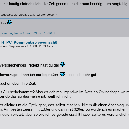
mir häufig einfach nicht die Zeit genommen die man benötigt, um sorgfältig 
September 26, 2008, 22:37:52 von sm00f
»
ückter
ww.modding-faq.de/Foru...p?topic=18869.0
n HTPC, Kommentare erwünscht!
#5 am:
September 27, 2008, 11:09:07 »
versprechendes Projekt hast du da!
 bevorzugst, kann ich nur begrüßen.
Finde ich sehr gut.
uchen eben ihre Zeit...
s Alu herbekommst? Also es gab mal irgendwo im Netz so Onlineshops wo ma
er ob das so das wahre ist, weiß ich nicht.
s alleine um die Optik geht, das selbst machen. Nimm dir einen Anschlag und
en. Am besten zuerst mit 180er und dann mit 320er. So würde ich es machen
durch erklärt, aber so wie ich es gerade erzählt habe, sollte es verständlich