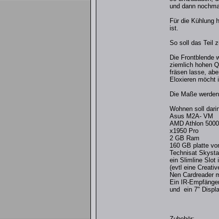
und dann nochmal 
Für die Kühlung 
ist.
So soll das Teil
Die Frontblende w
ziemlich hohen Q
fräsen lasse, abe
Eloxieren möcht 
Die Maße werden
Wohnen soll darin
Asus M2A- VM
AMD Athlon 500
x1950 Pro
2 GB Ram
160 GB platte vo
Technisat Skysta
ein Slimline Slot
(evtl eine Creat
Nen Cardreader m
Ein IR-Empfänger
und ein 7" Displ
Zubehör: