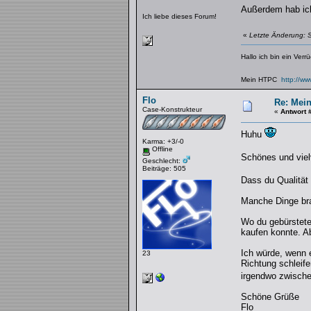
Außerdem hab ich 
Ich liebe dieses Forum!
«
Letzte Änderung: 
Hallo ich bin ein Verr
Mein HTPC
http://w
Flo
Re: Mei
Case-Konstrukteur
«
Antwort 
Huhu
Karma: +3/-0
Offline
Schönes und viel
Geschlecht:
Beiträge: 505
Dass du Qualität
Manche Dinge bra
Wo du gebürstete
kaufen konnte. Ab
Ich würde, wenn e
23
Richtung schleif
irgendwo zwischen
Schöne Grüße
Flo