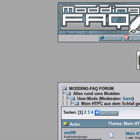
MODDING-FAQ FORUM
Alles rund ums Modden
User-Mods
(Moderator:
Saint
)
Mein HTPC aus dem Schlaf ge
Seiten:
[
1
]
2
3
4
Thema: Mein HTP
Autor
sm00f
Mein H
Kathodenjünger
«
am:
Sep