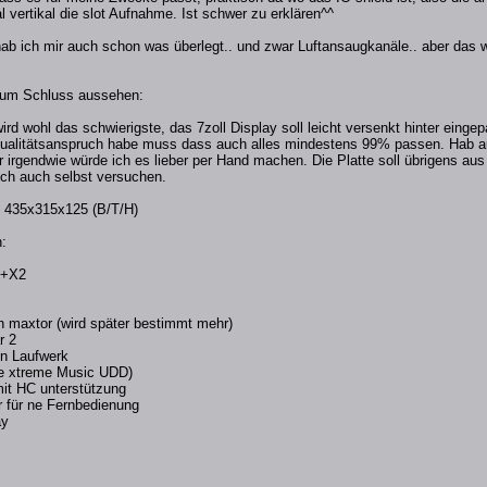
vertikal die slot Aufnahme. Ist schwer zu erklären^^
hab ich mir auch schon was überlegt.. und zwar Luftansaugkanäle.. aber das 
 zum Schluss aussehen:
ird wohl das schwierigste, das 7zoll Display soll leicht versenkt hinter eing
ualitätsanspruch habe muss dass auch alles mindestens 99% passen. Hab aus
r irgendwie würde ich es lieber per Hand machen. Die Platte soll übrigens a
ich auch selbst versuchen.
 435x315x125 (B/T/H)
:
0+X2
n maxtor (wird später bestimmt mehr)
r 2
 in Laufwerk
ive xtreme Music UDD)
it HC unterstützung
 für ne Fernbedienung
ay