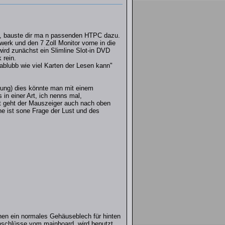
t, bauste dir ma n passenden HTPC dazu.
erk und den 7 Zoll Monitor vorne in die
wird zunächst ein Slimline Slot-in DVD
 rein.
blubb wie viel Karten der Lesen kann"
rung) dies könnte man mit einem
in einer Art, ich nenns mal,
 geht der Mauszeiger auch nach oben
e ist sone Frage der Lust und des
hen ein normales Gehäuseblech für hinten
anschlüsse vom mainboard, wird benutzt