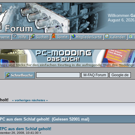
Willkommen
Ga
August 6, 2026
holt!
« vorheriges
nächstes »
C aus dem Schlaf geholt! (Gelesen 52001 mal)
TPC aus dem Schlaf geholt!
tember 26, 2008, 10:41:30 »