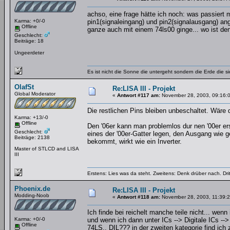
achso, eine frage hätte ich noch: was passiert m
Karma: +0/-0
pin1(signaleingang) und pin2(signalausgang) an
Offline
ganze auch mit einem 74ls00 ginge... wo ist de
Geschlecht:
Beiträge: 18
Ungeerdeter
Es ist nicht die Sonne die untergeht sondern die Erde die si
OlafSt
Re:LISA III - Projekt
Global Moderator
«
Antwort #117 am:
November 28, 2003, 09:16:
Die restlichen Pins bleiben unbeschaltet. Wäre 
Karma: +13/-0
Offline
Den '06er kann man problemlos dur nen '00er e
Geschlecht:
eines der '00er-Gatter legen, den Ausgang wie 
Beiträge: 2138
bekommt, wirkt wie ein Inverter.
Master of STLCD and LISA
III
Erstens: Lies was da steht. Zweitens: Denk drüber nach. Dri
Phoenix.de
Re:LISA III - Projekt
Modding-Noob
«
Antwort #118 am:
November 28, 2003, 11:39:2
Ich finde bei reichelt manche teile nicht... wenn
Karma: +0/-0
und wenn ich dann unter ICs --> Digitale ICs -
Offline
74LS.. DIL??? in der zweiten kategorie find ich