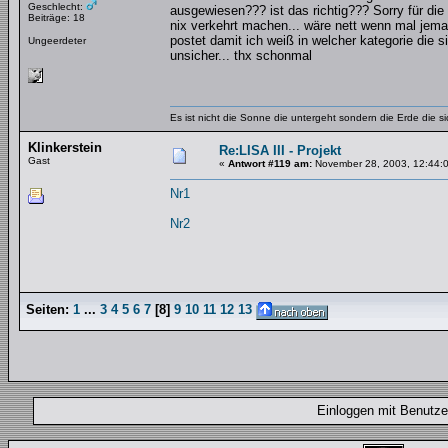
Geschlecht:
ausgewiesen??? ist das richtig??? Sorry für die
Beiträge: 18
nix verkehrt machen... wäre nett wenn mal jema
postet damit ich weiß in welcher kategorie die si
Ungeerdeter
unsicher... thx schonmal
Es ist nicht die Sonne die untergeht sondern die Erde die si
Klinkerstein
Re:LISA III - Projekt
Gast
«
Antwort #119 am:
November 28, 2003, 12:44:
Nr1
Nr2
Seiten:
1
...
3
4
5
6
7
[
8
]
9
10
11
12
13
Einloggen mit Benut