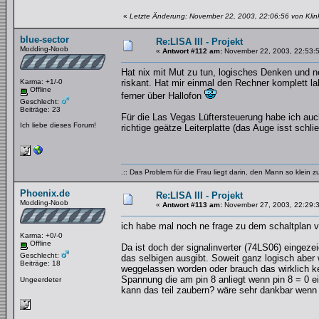
«
Letzte Änderung: November 22, 2003, 22:06:56 von Klink
blue-sector
Re:LISA III - Projekt
Modding-Noob
«
Antwort #112 am:
November 22, 2003, 22:53:
Hat nix mit Mut zu tun, logisches Denken und ne
Karma: +1/-0
riskant. Hat mir einmal den Rechner komplett l
Offline
ferner über Hallofon
Geschlecht:
Beiträge: 23
Für die Las Vegas Lüftersteuerung habe ich auch
Ich liebe dieses Forum!
richtige geätze Leiterplatte (das Auge isst schlies
.:: Das Problem für die Frau liegt darin, den Mann so klein 
Phoenix.de
Re:LISA III - Projekt
Modding-Noob
«
Antwort #113 am:
November 27, 2003, 22:29:
ich habe mal noch ne frage zu dem schaltplan
Karma: +0/-0
Offline
Da ist doch der signalinverter (74LS06) eingeze
Geschlecht:
das selbigen ausgibt. Soweit ganz logisch aber 
Beiträge: 18
weggelassen worden oder brauch das wirklich kein
Spannung die am pin 8 anliegt wenn pin 8 = 0 
Ungeerdeter
kann das teil zaubern? wäre sehr dankbar wenn 