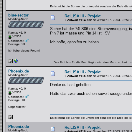
Es ist nicht die Sonne die untergeht sondern die Erde die si
blue-sector
Re:LISA III - Projekt
Modding-Noob
«
Antwort #114 am:
November 27, 2003, 22:50:
Sicher hat der 74LS06 eine Stromversorgung, is
Karma: +1/-0
Pin 7 ist masse und Pin 14 ist +5V
Offline
Geschlecht:
Ich hoffe, geholfen zu haben.
Beiträge: 23
Ich liebe dieses Forum!
.:: Das Problem für die Frau liegt darin, den Mann so klein 
Phoenix.de
Re:LISA III - Projekt
Modding-Noob
«
Antwort #115 am:
November 27, 2003, 22:54:
Danke du hast geholfen...
Karma: +0/-0
Offline
Hatte das zwar auch schon soweit rausgefunden ab
Geschlecht:
Beiträge: 18
Ungeerdeter
Es ist nicht die Sonne die untergeht sondern die Erde die si
Phoenix.de
Re:LISA III - Projekt
Modding-Noob
«
Antwort #116 am:
November 27, 2003, 23:37: