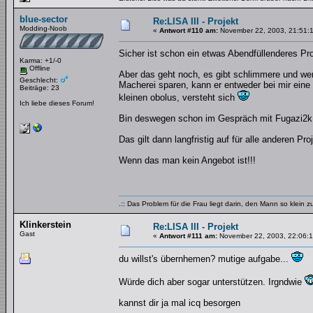
blue-sector
Re:LISA III - Projekt
Modding-Noob
«
Antwort #110 am:
November 22, 2003, 21:51:
Sicher ist schon ein etwas Abendfüllenderes P
Karma: +1/-0
Offline
Aber das geht noch, es gibt schlimmere und wen
Geschlecht:
Macherei sparen, kann er entweder bei mir eine
Beiträge: 23
kleinen obolus, versteht sich
Ich liebe dieses Forum!
Bin deswegen schon im Gespräch mit Fugazi2k
Das gilt dann langfristig auf für alle anderen Pro
Wenn das man kein Angebot ist!!!
.:: Das Problem für die Frau liegt darin, den Mann so klein 
Klinkerstein
Re:LISA III - Projekt
Gast
«
Antwort #111 am:
November 22, 2003, 22:06:1
du willst's übernhemen? mutige aufgabe...
Würde dich aber sogar unterstützen. Irgndwie
kannst dir ja mal icq besorgen