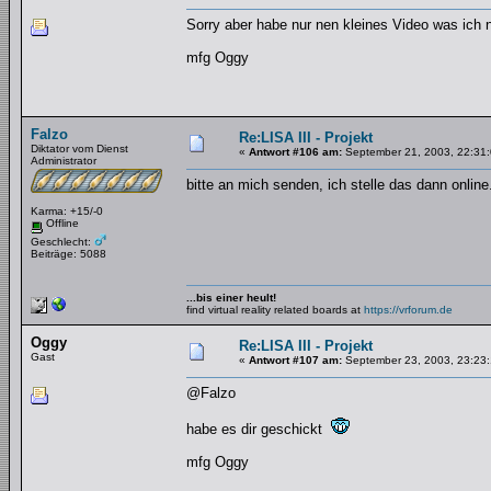
Sorry aber habe nur nen kleines Video was ich 
mfg Oggy
Falzo
Re:LISA III - Projekt
Diktator vom Dienst
«
Antwort #106 am:
September 21, 2003, 22:31:
Administrator
bitte an mich senden, ich stelle das dann online.
Karma: +15/-0
Offline
Geschlecht:
Beiträge: 5088
...bis einer heult!
find virtual reality related boards at
https://vrforum.de
Oggy
Re:LISA III - Projekt
Gast
«
Antwort #107 am:
September 23, 2003, 23:23:
@Falzo
habe es dir geschickt
mfg Oggy