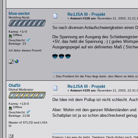
blue-sector
Re:LISA III - Projekt
Modding-Noob
«
Antwort #108 am:
November 21, 2003, 21:21:
So nach diversen Anlaufschwierigkeiten einen 
Karma: +1/-0
Offline
Die Spannung am Ausgang des Schieberegisters
Geschlecht:
+5V, das hebt die Spannung ;-) ( goiles Wortsp
Beiträge: 23
Ausgangspegel auf ein definiertes Maß ( Stichw
Ich liebe dieses Forum!
.:: Das Problem für die Frau liegt darin, den Mann so klein 
OlafSt
Re:LISA III - Projekt
Global Moderator
«
Antwort #109 am:
November 21, 2003, 22:31:
Die Idee mit dem Pullup ist nicht schlecht. Auc
Karma: +13/-0
Offline
Aber: Wohin mit den ganzen Widerständen und:
Geschlecht:
Schaltplan ist ja so schon abschreckend genu
Beiträge: 2138
Master of STLCD and LISA
III
Erstens: Lies was da steht. Zweitens: Denk drüber nach. Dri