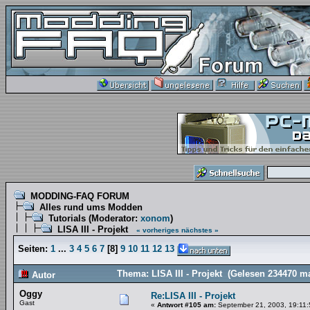
MODDING-FAQ FORUM
Alles rund ums Modden
Tutorials
(Moderator:
xonom
)
LISA III - Projekt
« vorheriges
nächstes »
Seiten:
1
...
3
4
5
6
7
[
8
]
9
10
11
12
13
Thema: LISA III - Projekt (Gelesen 234470 ma
Autor
Oggy
Re:LISA III - Projekt
Gast
«
Antwort #105 am:
September 21, 2003, 19:11: