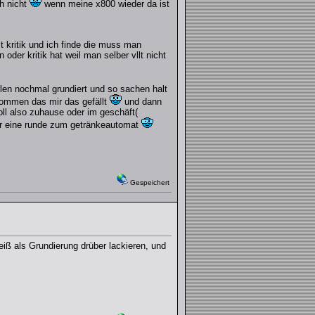
ch nicht
wenn meine x800 wieder da ist
st kritik und ich finde die muss man
der kritik hat weil man selber vllt nicht
len nochmal grundiert und so sachen halt
ekommen das mir das gefällt
und dann
oll also zuhause oder im geschäft(
ur eine runde zum getränkeautomat
Gespeichert
iß als Grundierung drüber lackieren, und