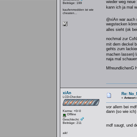
wieder weg neue l
Beiträge: 199
kann ich ja mal 
kaufenmodden ist wie
cheaten...
@xiAn war auch 
wegstecken können
alles sieht (ok b
nochmal zur CoN h
mit dem deckel b
gehts zum lackier
machen lassen) l
naja mal schauen 
MfreundlichenG 
xiAn
Re: No_
LCD-Checker
«
Antwort 
vor allem bei md
Karma: +0/-0
dann (so wie ich)
Offline
Geschlecht:
Beiträge: 211
mdf saugt, und 
aik!