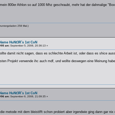
mein 800er Athlon so auf 1000 Mhz geschraubt, mehr hat der dahmalige "Box
runtergeladen 258 Mal.)
Name HuNt3R´s 1st CoN
#95 am:
September 5, 2006, 20:36:13 »
lte damit nicht sagen, dass es schlechte Arbeit ist, oder dass es shice aussi
ten Projekt verwende ihc auch mdf, und wollte deswegen eine Meinung hab
Name HuNt3R´s 1st CoN
#96 am:
September 6, 2006, 21:09:35 »
e metode mit dem bleistifft schon probiert aber irgendwie ging dann gar nix