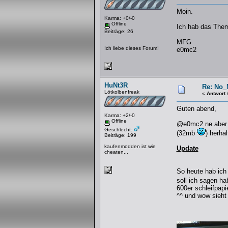
Moin.
Karma: +0/-0
Offline
Ich hab das Them
Beiträge: 26
MFG
Ich liebe dieses Forum!
e0mc2
HuNt3R
Re: No_
Lötkolbenfreak
«
Antwort 
Guten abend,
Karma: +2/-0
Offline
@e0mc2 ne aber ic
Geschlecht:
(32mb
) herha
Beiträge: 199
kaufenmodden ist wie
Update
cheaten...
So heute hab ich 
soll ich sagen h
600er schleifpapi
^^ und wow sieht 