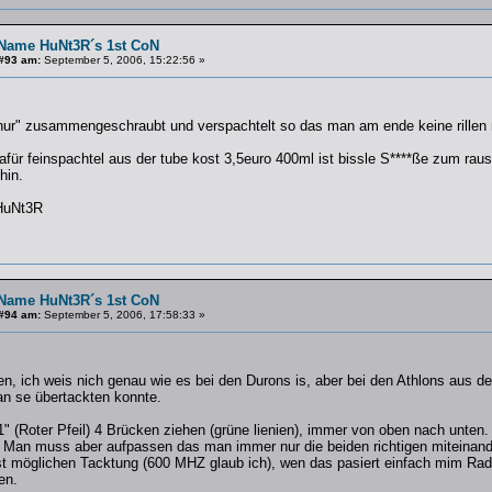
Name HuNt3R´s 1st CoN
#93 am:
September 5, 2006, 15:22:56 »
"nur" zusammengeschraubt und verspachtelt so das man am ende keine rillen 
afür feinspachtel aus der tube kost 3,5euro 400ml ist bissle S****ße zum rau
hin.
HuNt3R
Name HuNt3R´s 1st CoN
#94 am:
September 5, 2006, 17:58:33 »
n, ich weis nich genau wie es bei den Durons is, aber bei den Athlons aus 
n se übertackten konnte.
 (Roter Pfeil) 4 Brücken ziehen (grüne lienien), immer von oben nach unten. D
a). Man muss aber aufpassen das man immer nur die beiden richtigen miteinand
chst möglichen Tacktung (600 MHZ glaub ich), wen das pasiert einfach mim 
en.