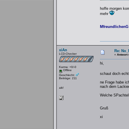
hoffe morgen kom
mehr
MfreundlichenG
xiAn
Re: No_
LCD-Checker
«
Antwort 
hi,
Karma: +0/-0
Offline
schaut doch echt
Geschlecht:
Beiträge: 211
ne Frage habe ic
nach dem Lackier
aik!
Welche SPachtel
Gruß
xi