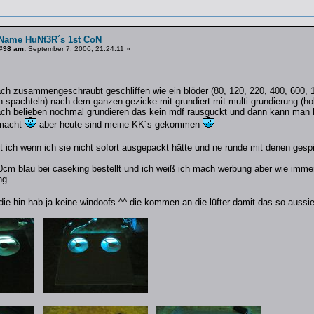
Name HuNt3R´s 1st CoN
#98 am:
September 7, 2006, 21:24:11 »
ach zusammengeschraubt geschliffen wie ein blöder (80, 120, 220, 400, 600, 
en spachteln) nach dem ganzen gezicke mit grundiert mit multi grundierung (ho
ach belieben nochmal grundieren das kein mdf rausguckt und dann kann man l
emacht
aber heute sind meine KK´s gekommen
t ich wenn ich sie nicht sofort ausgepackt hätte und ne runde mit denen gespi
30cm blau bei caseking bestellt und ich weiß ich mach werbung aber wie imme
ng.
e hin hab ja keine windoofs ^^ die kommen an die lüfter damit das so aussi