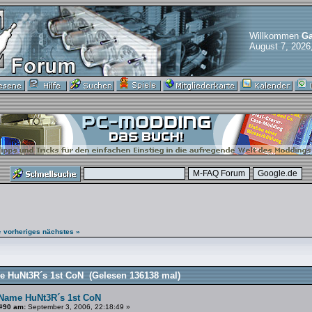
Willkommen
Ga
August 7, 2026
« vorheriges
nächstes »
 HuNt3R´s 1st CoN (Gelesen 136138 mal)
Name HuNt3R´s 1st CoN
#90 am:
September 3, 2006, 22:18:49 »