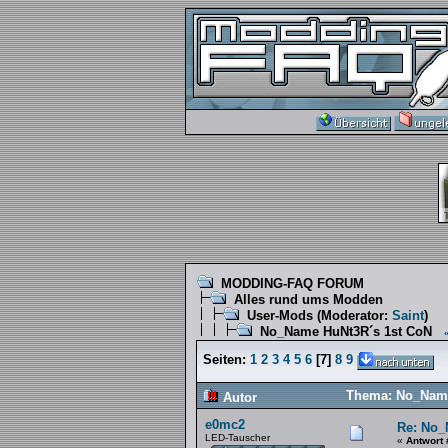
MODDING-FAQ FORUM
Alles rund ums Modden
User-Mods
(Moderator:
Saint
)
No_Name HuNt3R´s 1st CoN
Seiten:
1
2
3
4
5
6
[
7
]
8
9
Thema: No_Name
Autor
e0mc2
Re: No_
LED-Tauscher
«
Antwort 