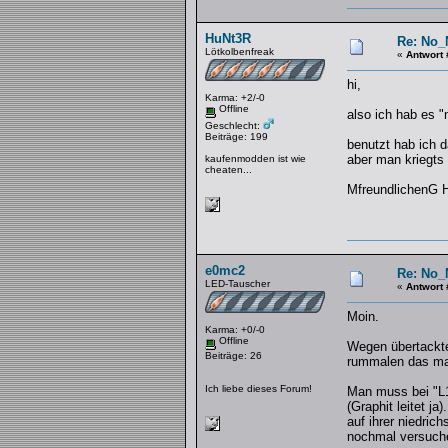
HuNt3R
Re: No_
Lötkolbenfreak
«
Antwort 
hi,
Karma: +2/-0
Offline
also ich hab es 
Geschlecht:
Beiträge: 199
benutzt hab ich d
aber man kriegts 
kaufenmodden ist wie
cheaten...
MfreundlichenG 
e0mc2
Re: No_
LED-Tauscher
«
Antwort 
Moin.
Karma: +0/-0
Offline
Wegen übertackte
Beiträge: 26
rummalen das ma
Ich liebe dieses Forum!
Man muss bei "L1"
(Graphit leitet j
auf ihrer niedri
nochmal versuch