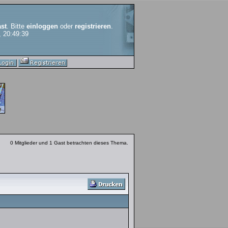
st
. Bitte
einloggen
oder
registrieren
.
, 20:49:39
0 Mitglieder und 1 Gast betrachten dieses Thema.