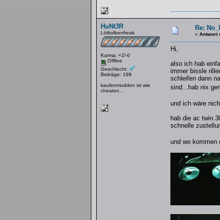
HuNt3R
Re: No_
Lötkolbenfreak
«
Antwort 
Hi,
Karma: +2/-0
Offline
also ich hab einf
Geschlecht:
immer bissle rill
Beiträge: 199
schleifen dann n
kaufenmodden ist wie
sind...hab nix g
cheaten...
und ich wäre nich
hab die ac twin 
schnelle zustellu
und wo kommen di