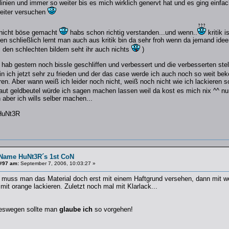
inien und immer so weiter bis es mich wirklich genervt hat und es ging einfa
weiter versuchen
nicht böse gemacht
habs schon richtig verstanden...und wenn..
kritik i
 schließlich lernt man auch aus kritik bin da sehr froh wenn da jemand ideen o
ei den schlechten bildern seht ihr auch nichts
)
ab gestern noch bissle geschliffen und verbessert und die verbesserten stel
in ich jetzt sehr zu frieden und der das case werde ich auch noch so weit b
en. Aber wann weiß ich leider noch nicht, weiß noch nicht wie ich lackieren s
aut geldbeutel würde ich sagen machen lassen weil da kost es mich nix ^^ n
aber ich wills selber machen...
HuNt3R
Name HuNt3R´s 1st CoN
#97 am:
September 7, 2006, 10:03:27 »
f muss man das Material doch erst mit einem Haftgrund versehen, dann mit we
 mit orange lackieren. Zuletzt noch mal mit Klarlack...
deswegen sollte man
glaube ich
so vorgehen!