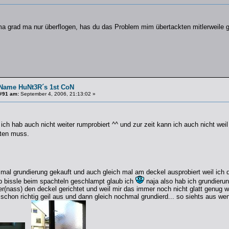
a grad ma nur überflogen, has du das Problem mim übertackten mitlerweile g
Name HuNt3R´s 1st CoN
#91 am:
September 4, 2006, 21:13:02 »
h hab auch nicht weiter rumprobiert ^^ und zur zeit kann ich auch nicht weil
lten muss.
mal grundierung gekauft und auch gleich mal am deckel ausprobiert weil ich 
ab bissle beim spachteln geschlampt glaub ich
naja also hab ich grundieru
er(nass) den deckel gerichtet und weil mir das immer noch nicht glatt genug 
schon richtig geil aus und dann gleich nochmal grundierd... so siehts aus wen