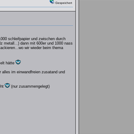
Gespeichert
1000 schleifpapier und zwischen durch
lz metall...) dann mit 600er und 1000 nass
ackieren...wo wir wieder beim thema
elt hätte
r alles im einwandfreien zusatand und
eht
(nur zusammengelegt)