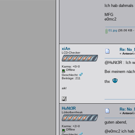
Ich hab dahmals 
MFG
e0mc2
01.jpg
(36.06 KB - 
xiAn
Re: No_
LCD-Checker
«
Antwort 
@HuNt3R : Ich wol
Karma: +0/-0
Offline
Bei meinem nächs
Geschlecht:
Beiträge: 211
thx
aik!
HuNt3R
Re: No_
Lötkolbenfreak
«
Antwort 
guten abend,
Karma: +2/-0
Offline
@e0mc2 ich hab di
Geschlecht: