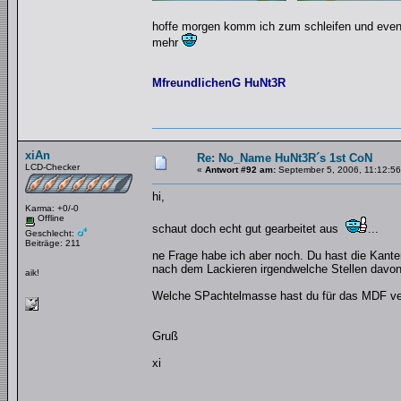
hoffe morgen komm ich zum schleifen und event
mehr
MfreundlichenG HuNt3R
xiAn
Re: No_Name HuNt3R´s 1st CoN
LCD-Checker
«
Antwort #92 am:
September 5, 2006, 11:12:56
hi,
Karma: +0/-0
Offline
schaut doch echt gut gearbeitet aus
...
Geschlecht:
Beiträge: 211
ne Frage habe ich aber noch. Du hast die Kant
nach dem Lackieren irgendwelche Stellen davon
aik!
Welche SPachtelmasse hast du für das MDF ve
Gruß
xi