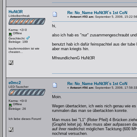
HuNt3R
Re: No_Name HuNt3R´s 1st CoN
Lötkolbenfreak
«
Antwort #93 am:
September 5, 2006, 15:22:56
hi,
Karma: +2/-0
Offline
also ich hab es "nur" zusammengeschraubt und 
Geschlecht:
Beiträge: 199
benutzt hab ich dafür feinspachtel aus der tube
aber man kriegts hin.
kaufenmodden ist wie
cheaten...
MfreundlichenG HuNt3R
e0mc2
Re: No_Name HuNt3R´s 1st CoN
LED-Tauscher
«
Antwort #94 am:
September 5, 2006, 17:58:33
Moin.
Karma: +0/-0
Offline
Wegen übertackten, ich weis nich genau wie es
Beiträge: 26
rummalen das man se übertackten konnte.
Ich liebe dieses Forum!
Man muss bei "L1" (Roter Pfeil) 4 Brücken ziehe
(Graphit leitet ja). Man muss aber aufpassen da
auf ihrer niedrichst möglichen Tacktung (600 
nochmal versuchen.