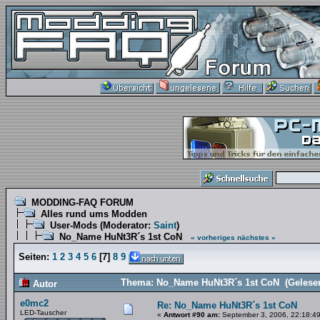
MODDING-FAQ FORUM
Alles rund ums Modden
User-Mods
(Moderator:
Saint
)
No_Name HuNt3R´s 1st CoN
« vorheriges
nächstes »
Seiten:
1
2
3
4
5
6
[
7
]
8
9
Thema: No_Name HuNt3R´s 1st CoN (Gelesen
Autor
e0mc2
Re: No_Name HuNt3R´s 1st CoN
LED-Tauscher
«
Antwort #90 am:
September 3, 2006, 22:18:49