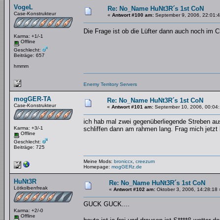
VogeL
Re: No_Name HuNt3R´s 1st CoN
Case-Konstrukteur
«
Antwort #100 am:
September 9, 2006, 22:01:4
Die Frage ist ob die Lüfter dann auch noch im 
Karma: +1/-1
Offline
Geschlecht:
Beiträge: 657
hmmm
Enemy Territory Servers
mogGER-TA
Re: No_Name HuNt3R´s 1st CoN
Case-Konstrukteur
«
Antwort #101 am:
September 10, 2006, 00:04:
ich hab mal zwei gegenüberliegende Streben aus
Karma: +3/-1
schliffen dann am rahmen lang. Frag mich jetzt
Offline
Geschlecht:
Beiträge: 725
Meine Mods:
broniccx
,
creezum
Homepage:
mogGERz.de
HuNt3R
Re: No_Name HuNt3R´s 1st CoN
Lötkolbenfreak
«
Antwort #102 am:
Oktober 3, 2006, 14:28:18 
GUCK GUCK....
Karma: +2/-0
Offline