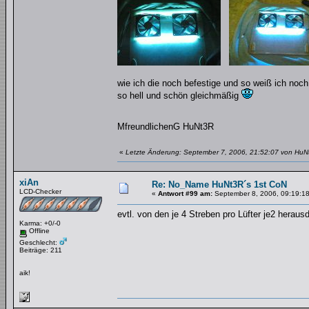
wie ich die noch befestige und so weiß ich noch
so hell und schön gleichmäßig
MfreundlichenG HuNt3R
«
Letzte Änderung: September 7, 2006, 21:52:07 von HuN
xiAn
Re: No_Name HuNt3R´s 1st CoN
LCD-Checker
«
Antwort #99 am:
September 8, 2006, 09:19:18
evtl. von den je 4 Streben pro Lüfter je2 herau
Karma: +0/-0
Offline
Geschlecht:
Beiträge: 211
aik!