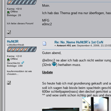
Moin.
Karma: +0/-0
Offline
Ich hab das Thema grad ma nur überflogen, has
Beiträge: 26
MFG
Ich liebe dieses Forum!
e0mc2
HuNt3R
Re: No_Name HuNt3R´s 1st CoN
Lötkolbenfreak
«
Antwort #91 am:
September 4, 2006, 21:13:02
Guten abend,
Karma: +2/-0
Offline
@e0mc2 ne aber ich hab auch nicht weiter rumpro
Geschlecht:
(32mb
) herhalten muss.
Beiträge: 199
kaufenmodden ist wie
Update
cheaten...
So heute hab ich mal grundierung gekauft und a
soll ich sagen hab bissle beim spachteln gesch
600er schleifpapier(nass) den deckel gerichtet 
^^ und wow sieht schon richtig geil aus und dan