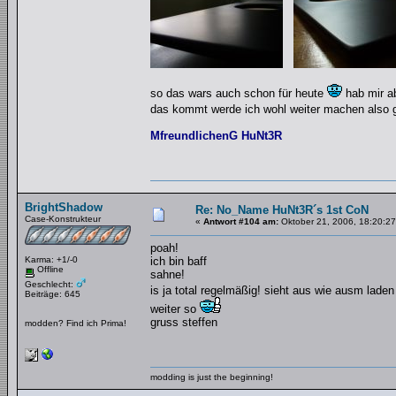
so das wars auch schon für heute
hab mir ab
das kommt werde ich wohl weiter machen also 
MfreundlichenG HuNt3R
BrightShadow
Re: No_Name HuNt3R´s 1st CoN
Case-Konstrukteur
«
Antwort #104 am:
Oktober 21, 2006, 18:20:27
poah!
Karma: +1/-0
ich bin baff
Offline
sahne!
Geschlecht:
is ja total regelmäßig! sieht aus wie ausm lade
Beiträge: 645
weiter so
gruss steffen
modden? Find ich Prima!
modding is just the beginning!