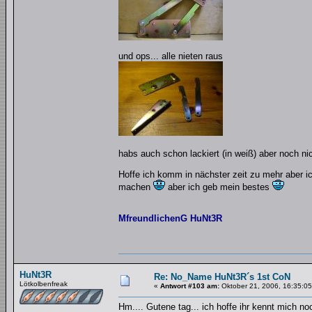
und ops... alle nieten raus
habs auch schon lackiert (in weiß) aber noch ni
Hoffe ich komm in nächster zeit zu mehr aber ic
machen
aber ich geb mein bestes
MfreundlichenG HuNt3R
HuNt3R
Re: No_Name HuNt3R´s 1st CoN
Lötkolbenfreak
«
Antwort #103 am:
Oktober 21, 2006, 16:35:05
Hm.... Gutene tag... ich hoffe ihr kennt mich no