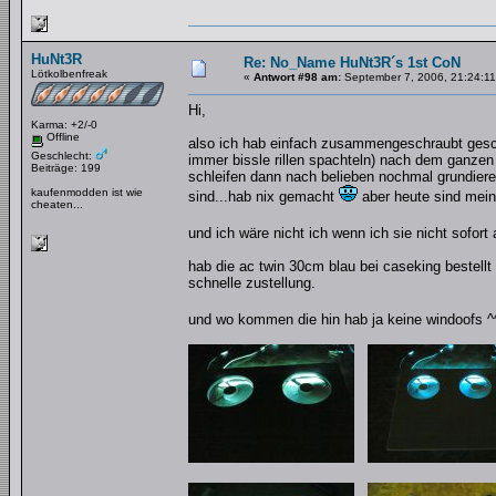
HuNt3R
Re: No_Name HuNt3R´s 1st CoN
Lötkolbenfreak
«
Antwort #98 am:
September 7, 2006, 21:24:11
Hi,
Karma: +2/-0
Offline
also ich hab einfach zusammengeschraubt geschl
Geschlecht:
immer bissle rillen spachteln) nach dem ganzen 
Beiträge: 199
schleifen dann nach belieben nochmal grundier
kaufenmodden ist wie
sind...hab nix gemacht
aber heute sind me
cheaten...
und ich wäre nicht ich wenn ich sie nicht sofor
hab die ac twin 30cm blau bei caseking bestell
schnelle zustellung.
und wo kommen die hin hab ja keine windoofs ^