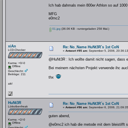
Ich hab dahmals mein 800er Athlon so auf 1000
MFG
e0mc2
01.jpg
(36.06 KB - runtergeladen 258 Mal.)
xiAn
Re: No_Name HuNt3R´s 1st CoN
LCD-Checker
«
Antwort #95 am:
September 5, 2006, 20:36:13
@HuNt3R : Ich wollte damit nicht sagen, dass es 
Karma: +0/-0
Offline
Bei meinem nächsten Projekt verwende ihc auc
Geschlecht:
Beiträge: 211
thx
aik!
HuNt3R
Re: No_Name HuNt3R´s 1st CoN
Lötkolbenfreak
«
Antwort #96 am:
September 6, 2006, 21:09:35
guten abend,
Karma: +2/-0
Offline
@e0mc2 ich hab die metode mit dem bleistifft s
Geschlecht: