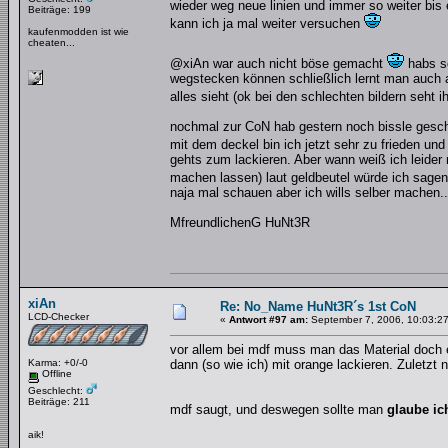
wieder weg neue linien und immer so weiter bis 
Beiträge: 199
kann ich ja mal weiter versuchen
kaufenmodden ist wie
cheaten...
@xiAn war auch nicht böse gemacht
habs sc
wegstecken können schließlich lernt man auch aus
alles sieht (ok bei den schlechten bildern seht 
nochmal zur CoN hab gestern noch bissle geschl
mit dem deckel bin ich jetzt sehr zu frieden u
gehts zum lackieren. Aber wann weiß ich leider 
machen lassen) laut geldbeutel würde ich sage
naja mal schauen aber ich wills selber machen..
MfreundlichenG HuNt3R
xiAn
Re: No_Name HuNt3R´s 1st CoN
LCD-Checker
«
Antwort #97 am:
September 7, 2006, 10:03:27
vor allem bei mdf muss man das Material doch e
Karma: +0/-0
dann (so wie ich) mit orange lackieren. Zuletzt 
Offline
Geschlecht:
Beiträge: 211
mdf saugt, und deswegen sollte man
glaube i
aik!