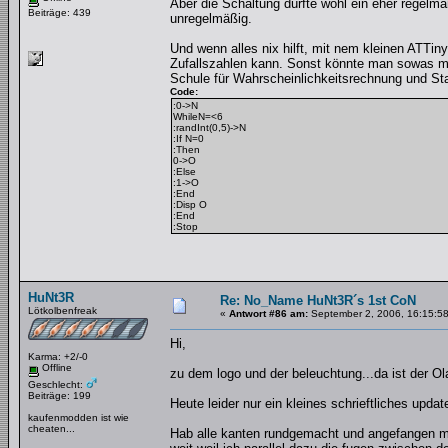
Aber die Schaltung dürfte wohl ein eher regelm
Beiträge: 439
unregelmäßig.
Und wenn alles nix hilft, mit nem kleinen ATTi
Zufallszahlen kann. Sonst könnte man sowas mac
Schule für Wahrscheinlichkeitsrechnung und Sta
Code:
:0->N
WhileN=<6
:randInt(0,5)->N
:If N=0
:Then
0->O
:Else
:1->O
:End
:Disp O
:End
:Stop
HuNt3R
Re: No_Name HuNt3R´s 1st CoN
Lötkolbenfreak
«
Antwort #86 am:
September 2, 2006, 16:15:58
Hi,
Karma: +2/-0
Offline
zu dem logo und der beleuchtung...da ist der Ol
Geschlecht:
Beiträge: 199
Heute leider nur ein kleines schrieftliches upda
kaufenmodden ist wie
cheaten...
Hab alle kanten rundgemacht und angefangen mit 