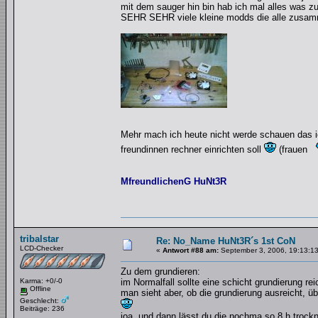
mit dem sauger hin bin hab ich mal alles was z
SEHR SEHR viele kleine modds die alle zusamm
Mehr mach ich heute nicht werde schauen das i
freundinnen rechner einrichten soll
(frauen
MfreundlichenG HuNt3R
tribalstar
Re: No_Name HuNt3R´s 1st CoN
LCD-Checker
«
Antwort #88 am:
September 3, 2006, 19:13:13
Zu dem grundieren:
Karma: +0/-0
im Normalfall sollte eine schicht grundierung re
Offline
man sieht aber, ob die grundierung ausreicht,
Geschlecht:
Beiträge: 236
joa, und dann lässt du die nochma so 8 h trockn