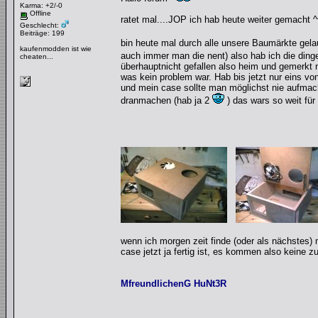
Karma: +2/-0
Offline
ratet mal....JOP ich hab heute weiter gemacht ^
Geschlecht:
Beiträge: 199
bin heute mal durch alle unsere Baumärkte gel
kaufenmodden ist wie
auch immer man die nent) also hab ich die ding
cheaten...
überhauptnicht gefallen also heim und gemerkt 
was kein problem war. Hab bis jetzt nur eins vo
und mein case sollte man möglichst nie aufmach
dranmachen (hab ja 2
) das wars so weit für 
wenn ich morgen zeit finde (oder als nächstes) 
case jetzt ja fertig ist, es kommen also keine 
MfreundlichenG HuNt3R