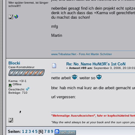
Wer später bremst, ist länger
schnell!!!
nebenbei gesagt find ich dein projekt echt spitze
denk ich auch dass das +Karma voll gerechtferti
du machst das schon!
mfg
Martin
www.Tribalstar.Net - Foto Art Martin Schröter
Blocki
Re: No_Name HuNt3R´s 1st CoN
Case-Konstrukteur
«
Antwort #89 am:
September 3, 2006, 20:19:01
nette arbeit
. weiter so
.
Karma: +3/-1
Offline
btw: hab mich mal kurz an die arbeit gemacht u
Geschlecht:
Beiträge: 710
url vergessen:
"Mehrmalige Ausrufezeichen", fuhr er kopfschüttelnd fort
"May the wind always be at your back and the sun upon your 
Seiten:
1
2
3
4
5
[
6
]
7
8
9