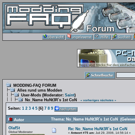
MODDING-FAQ FORUM
Alles rund ums Modden
User-Mods
(Moderator:
Saint
)
No_Name HuNt3R´s 1st CoN
« vorheriges
nächstes »
Seiten:
1
2
3
4
5
[
6
]
7
8
9
Thema: No_Name HuNt3R´s 1st CoN (Gelesen
Autor
OlafSt
Re: No_Name HuNt3R´s 1st CoN
Global Moderator
«
Antwort #75 am:
Juli 29, 2006, 14:56:14 »