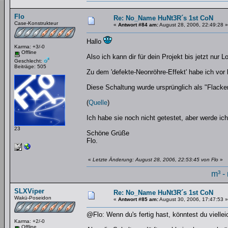
Flo
Re: No_Name HuNt3R´s 1st CoN
Case-Konstrukteur
«
Antwort #84 am:
August 28, 2006, 22:49:28 »
Hallo
Karma: +3/-0
Offline
Also ich kann dir für dein Projekt bis jetzt nur
Geschlecht:
Beiträge: 505
Zu dem 'defekte-Neonröhre-Effekt' habe ich vor 
Diese Schaltung wurde ursprünglich als "Flacker
(
Quelle
)
Ich habe sie noch nicht getestet, aber werde ic
23
Schöne Grüße
Flo.
«
Letzte Änderung: August 28, 2006, 22:53:45 von Flo
»
m³ -
SLXViper
Re: No_Name HuNt3R´s 1st CoN
Wakü-Poseidon
«
Antwort #85 am:
August 30, 2006, 17:47:53 »
@Flo: Wenn du's fertig hast, könntest du viell
Karma: +2/-0
Offline