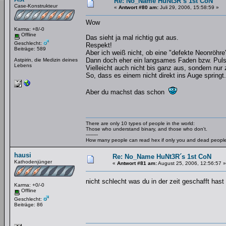
Re: No_Name HuNt3R´s 1st CoN
Case-Konstrukteur
«
Antwort #80 am:
Juli 29, 2006, 15:58:59 »
Wow
Karma: +8/-0
Offline
Das sieht ja mal richtig gut aus.
Geschlecht:
Respekt!
Beiträge: 589
Aber ich weiß nicht, ob eine "defekte Neonröhre
Dann doch eher ein langsames Faden bzw. Puls
Astpirin, die Medizin deines
Lebens
Vielleicht auch nicht bis ganz aus, sondern nu
So, dass es einem nicht direkt ins Auge springt.
Aber du machst das schon
There are only 10 types of people in the world:
Those who understand binary, and those who don't.
--------
How many people can read hex if only you and dead peopl
hausi
Re: No_Name HuNt3R´s 1st CoN
Kathodenjünger
«
Antwort #81 am:
August 25, 2006, 12:56:57 »
nicht schlecht was du in der zeit geschafft h
Karma: +0/-0
Offline
Geschlecht:
Beiträge: 86