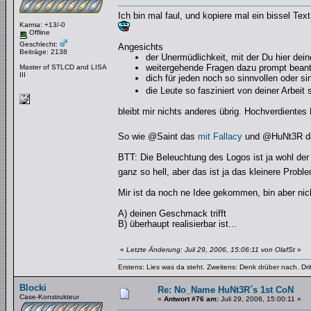
Ich bin mal faul, und kopiere mal ein bissel T
Karma: +13/-0
Offline
Geschlecht:
Angesichts
Beiträge: 2138
der Unermüdlichkeit, mit der Du hier dein
weitergehende Fragen dazu prompt beant
Master of STLCD and LISA
III
dich für jeden noch so sinnvollen oder 
die Leute so fasziniert von deiner Arbe
bleibt mir nichts anderes übrig. Hochverdientes K
So wie @Saint das
mit Fallacy
und @HuNt3R das
BTT: Die Beleuchtung des Logos ist ja wohl der Ki
ganz so hell, aber das ist ja das kleinere Probl
Mir ist da noch ne Idee gekommen, bin aber nich
A) deinen Geschmack trifft
B) überhaupt realisierbar ist...
«
Letzte Änderung: Juli 29, 2006, 15:06:11 von OlafSt
»
Erstens: Lies was da steht. Zweitens: Denk drüber nach. Dri
Blocki
Re: No_Name HuNt3R´s 1st CoN
Case-Konstrukteur
«
Antwort #76 am:
Juli 29, 2006, 15:00:11 »