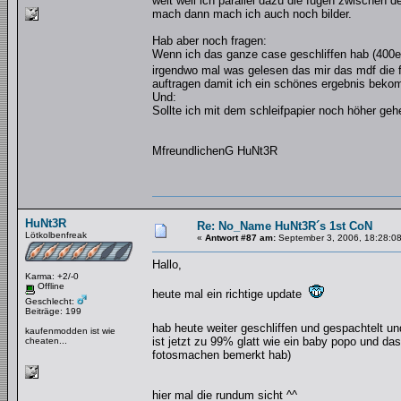
weit weil ich parallel dazu die fugen zwischen 
mach dann mach ich auch noch bilder.
Hab aber noch fragen:
Wenn ich das ganze case geschliffen hab (400er
irgendwo mal was gelesen das mir das mdf die 
auftragen damit ich ein schönes ergebnis bek
Und:
Sollte ich mit dem schleifpapier noch höher ge
MfreundlichenG HuNt3R
HuNt3R
Re: No_Name HuNt3R´s 1st CoN
Lötkolbenfreak
«
Antwort #87 am:
September 3, 2006, 18:28:08
Hallo,
Karma: +2/-0
Offline
heute mal ein richtige update
Geschlecht:
Beiträge: 199
hab heute weiter geschliffen und gespachtelt un
kaufenmodden ist wie
ist jetzt zu 99% glatt wie ein baby popo und d
cheaten...
fotosmachen bemerkt hab)
hier mal die rundum sicht ^^