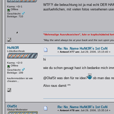
WTF?! die beleuchtung ist ja mal echt DER 
Karma: +3/-1
ausfuehrlichen, mit vielen fotos versehenen u
Offline
Geschlecht:
Beiträge: 710
"Mehrmalige Ausrufezeichen", fuhr er kopfschüttelnd fort
"May the wind always be at your back and the sun upon your 
HuNt3R
Re: No_Name HuNt3R´s 1st CoN
Lötkolbenfreak
«
Antwort #77 am:
Juli 29, 2006, 15:15:40 »
hi
Karma: +2/-0
Offline
wie du schon gesagt hast ich bedanke mich imm
Geschlecht:
Beiträge: 199
@OlafSt was den für ne idee?
ob man das rea
kaufenmodden ist wie
cheaten...
Also raus damit ^^
OlafSt
Re: No_Name HuNt3R´s 1st CoN
Global Moderator
«
Antwort #78 am:
Juli 29, 2006, 15:35:14 »