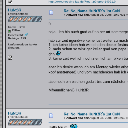
http://www.modding-faq.de/Foru...p?topic=14051.0
HuNt3R
Re: No_Name HuNt3R´s 1st CoN
Lötkolbenfreak
«
Antwort #82 am:
August 25, 2006, 19:27:31 »
hi,
Karma: +2/-0
Offline
naja...ich bin auch grad auf so ner art sommerp
Geschlecht:
Beiträge: 199
hab zur zeit irgendwie keine lust weiter zu mach
1. ich keine ideen hab wie ich den deckel festm
kaufenmodden ist wie
cheaten...
2. mein schon so winziger keller grad von papa
drin
3. keine zeit weil ich noch ziemlich am biken tra
aber ich denke wenn ich am Montag wieder arbei
kopf anstrenged) und vom nachdenken hab ich 
also noch ein bischen gedult bis zum nächsten
MfreundlichenG HuNt3R
HuNt3R
Re: No_Name HuNt3R´s 1st CoN
Lötkolbenfreak
«
Antwort #83 am:
August 28, 2006, 19:32:49 »
Hallo forum