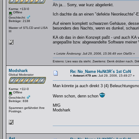
Äh ja... Sorry, war kurz abgelenkt.
Karma: +13/-0
Offline
Ich dachte da an einen "defekte Neonleuchte"-Ef
Geschlecht:
Beiträge: 2138
Auf einem komplett schwarzen Gehäuse, dessen
besonders des Nachts, wenn es dunkel, schaurig-
Master of STLCD and LISA
III
KA ob das in dein Konzept paßt - und auch KA wi
angepaßte bzw. abgewandelte Software meiner
«
Letzte Änderung: Juli 29, 2006, 15:36:49 von OlafSt
»
Erstens: Lies was da steht. Zweitens: Denk drüber nach. Dri
Modshark
Re: No_Name HuNt3R´s 1st CoN
Global Moderator
«
Antwort #79 am:
Juli 29, 2006, 15:49:27 »
Man könnte ja auch direkt 3 (4) Beleuchtungs
Karma: +11/-0
Offline
Wenn schon, denn schon
Geschlecht:
Beiträge: 838
MfG
Spammen gefährdet Ihre
Modshark
Postings.
Ast