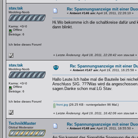
stav.tak
Re: Spannungsanzeige mit einer Du
Modding-Noob
«
Antwort #146 am:
April 18, 2011, 22:26:10 »
Hi.Wo bekomme ich die schaltkreise dafür und k
Karma: +0/-0
dann blinkt.
Offline
Beiträge: 6
Ich liebe dieses Forum!
«
Letzte Änderung: April 18, 2011, 22:28:42 von stav.tak
»
stav.tak
Re: Spannungsanzeige mit einer D
Modding-Noob
«
Antwort #147 am:
April 19, 2011, 16:25:58 »
Hallo Leute.Ich habe mal die Bauteile bei reiche
Karma: +0/-0
Anschluss SIG. ???Was wird da angeschossen.P
Offline
sagen.Danke schon mal.LG Stav.
Beiträge: 6
Ich liebe dieses Forum!
front.jpg
(26.25 KB - runtergeladen 96 Mal.)
«
Letzte Änderung: April 19, 2011, 16:42:06 von stav.tak
»
TechnikMaster
Re: Spannungsanzeige mit einer Du
Global Moderator
«
Antwort #148 am:
April 19, 2011, 16:55:50 »
An Sig kommt das Signal/die Spannung die du me