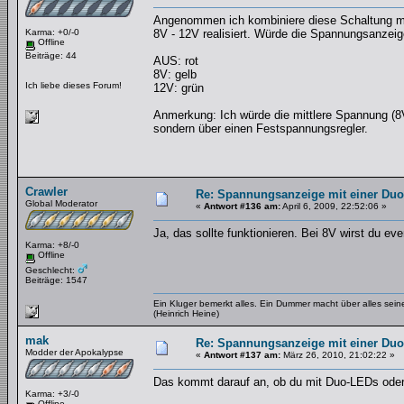
Angenommen ich kombiniere diese Schaltung mit 
Karma: +0/-0
8V - 12V realisiert. Würde die Spannungsanze
Offline
Beiträge: 44
AUS: rot
8V: gelb
Ich liebe dieses Forum!
12V: grün
Anmerkung: Ich würde die mittlere Spannung (8V
sondern über einen Festspannungsregler.
Crawler
Re: Spannungsanzeige mit einer Du
Global Moderator
«
Antwort #136 am:
April 6, 2009, 22:52:06 »
Ja, das sollte funktionieren. Bei 8V wirst du e
Karma: +8/-0
Offline
Geschlecht:
Beiträge: 1547
Ein Kluger bemerkt alles. Ein Dummer macht über alles se
(Heinrich Heine)
mak
Re: Spannungsanzeige mit einer Du
Modder der Apokalypse
«
Antwort #137 am:
März 26, 2010, 21:02:22 »
Das kommt darauf an, ob du mit Duo-LEDs oder m
Karma: +3/-0
Offline