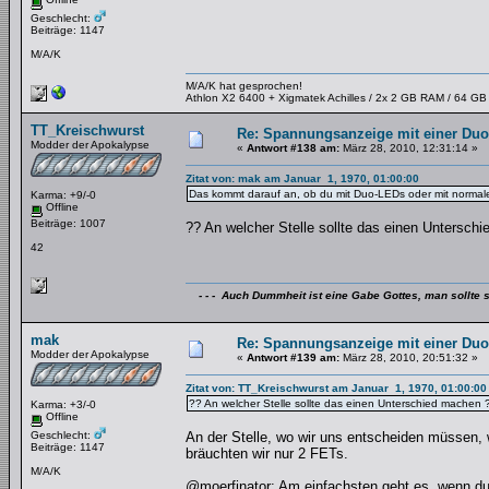
Geschlecht:
Beiträge: 1147
M/A/K
M/A/K hat gesprochen!
Athlon X2 6400 + Xigmatek Achilles / 2x 2 GB RAM / 64 G
TT_Kreischwurst
Re: Spannungsanzeige mit einer Du
Modder der Apokalypse
«
Antwort #138 am:
März 28, 2010, 12:31:14 »
Zitat von: mak am Januar 1, 1970, 01:00:00
Das kommt darauf an, ob du mit Duo-LEDs oder mit normalen
Karma: +9/-0
Offline
Beiträge: 1007
?? An welcher Stelle sollte das einen Untersch
42
- - - Auch Dummheit ist eine Gabe Gottes, man sollte s
mak
Re: Spannungsanzeige mit einer Du
Modder der Apokalypse
«
Antwort #139 am:
März 28, 2010, 20:51:32 »
Zitat von: TT_Kreischwurst am Januar 1, 1970, 01:00:00
?? An welcher Stelle sollte das einen Unterschied machen 
Karma: +3/-0
Offline
Geschlecht:
An der Stelle, wo wir uns entscheiden müssen, 
Beiträge: 1147
bräuchten wir nur 2 FETs.
M/A/K
@moerfinator: Am einfachsten geht es, wenn du 