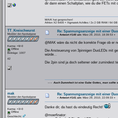
dir dann einen Schaltplan, wie du die FETs mi
M/A/K hat gesprochen!
Athlon X2 6400 + Xigmatek Achilles / 2x 2 GB RAM / 64 G
TT_Kreischwurst
Re: Spannungsanzeige mit einer Du
Modder der Apokalypse
«
Antwort #140 am:
März 29, 2010, 18:39:53 »
@MAK wäre da nicht die korrekte Frage ob er n
Karma: +9/-0
Offline
Die Ansteuerung von 3pinnigen DuoLEDs mit ge
Beiträge: 1007
würde...
42
Die 2pin sind ja doch seltener oder zumindest teu
- - - Auch Dummheit ist eine Gabe Gottes, man sollte s
mak
Re: Spannungsanzeige mit einer Du
Modder der Apokalypse
«
Antwort #141 am:
März 29, 2010, 22:09:33 »
Danke dir, da hast du eindeutig Recht!
Karma: +3/-0
Offline
@moerfinator:
Geschlecht: