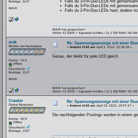
Falls du 3-Pin-Duo-LEDs mit gemeinsame
Beiträge: 1147
Falls du 3-Pin-Duo-LEDs mit gemeinsame
M/A/K
Falls du 2-Pin-Duo-LEDs hast, ändere ni
M/A/K hat gesprochen!
Athlon X2 6400 + Xigmatek Achilles / 2x 2 GB RAM / 64 G
mak
Re: Spannungsanzeige mit einer Du
Modder der Apokalypse
«
Antwort #142 am:
April 3, 2010, 22:36:34 »
Genau, der bleibt für jede LED gleich.
Karma: +3/-0
Offline
Geschlecht:
Beiträge: 1147
M/A/K
M/A/K hat gesprochen!
Athlon X2 6400 + Xigmatek Achilles / 2x 2 GB RAM / 64 G
Crawler
Re: Spannungsanzeige mit einer Du
Global Moderator
«
Antwort #143 am:
April 19, 2010, 18:57:47 »
Die nachfolgenden Postings wurden in einem g
Karma: +8/-0
Offline
Geschlecht:
Beiträge: 1547