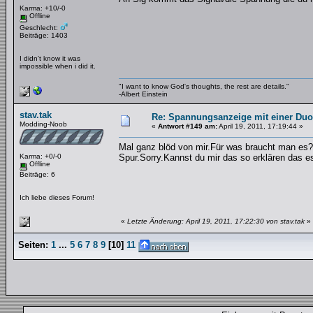
Karma: +10/-0
Offline
Geschlecht:
Beiträge: 1403
I didn't know it was
impossible when i did it.
"I want to know God's thoughts, the rest are details."
-Albert Einstein
stav.tak
Re: Spannungsanzeige mit einer Du
Modding-Noob
«
Antwort #149 am:
April 19, 2011, 17:19:44 »
Mal ganz blöd von mir.Für was braucht man es?
Karma: +0/-0
Spur.Sorry.Kannst du mir das so erklären das e
Offline
Beiträge: 6
Ich liebe dieses Forum!
«
Letzte Änderung: April 19, 2011, 17:22:30 von stav.tak
»
Seiten:
1
...
5
6
7
8
9
[
10
]
11