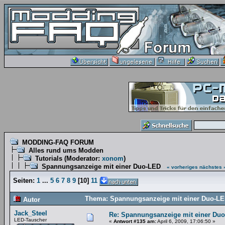
MODDING-FAQ FORUM
Alles rund ums Modden
Tutorials
(Moderator:
xonom
)
Spannungsanzeige mit einer Duo-LED
« vorheriges
nächstes 
Seiten:
1
...
5
6
7
8
9
[
10
]
11
Thema: Spannungsanzeige mit einer Duo-LE
Autor
Jack_Steel
Re: Spannungsanzeige mit einer Du
LED-Tauscher
«
Antwort #135 am:
April 6, 2009, 17:06:50 »