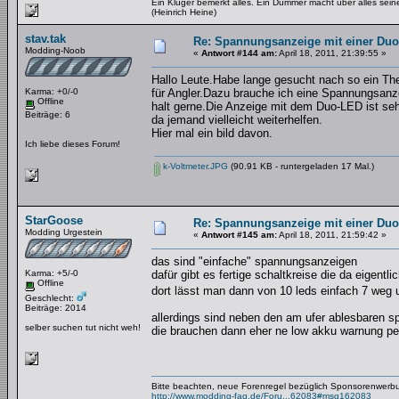
Ein Kluger bemerkt alles. Ein Dummer macht über alles se
(Heinrich Heine)
stav.tak
Re: Spannungsanzeige mit einer Du
Modding-Noob
«
Antwort #144 am:
April 18, 2011, 21:39:55 »
Hallo Leute.Habe lange gesucht nach so ein The
Karma: +0/-0
für Angler.Dazu brauche ich eine Spannungsanze
Offline
halt gerne.Die Anzeige mit dem Duo-LED ist seh
Beiträge: 6
da jemand vielleicht weiterhelfen.
Hier mal ein bild davon.
Ich liebe dieses Forum!
k-Voltmeter.JPG
(90.91 KB - runtergeladen 17 Mal.)
StarGoose
Re: Spannungsanzeige mit einer Du
Modding Urgestein
«
Antwort #145 am:
April 18, 2011, 21:59:42 »
das sind "einfache" spannungsanzeigen
Karma: +5/-0
dafür gibt es fertige schaltkreise die da eigentl
Offline
dort lässt man dann von 10 leds einfach 7 weg u
Geschlecht:
Beiträge: 2014
allerdings sind neben den am ufer ablesbaren sp
selber suchen tut nicht weh!
die brauchen dann eher ne low akku warnung per 
Bitte beachten, neue Forenregel bezüglich Sponsorenwerb
http://www.modding-faq.de/Foru...62083#msg162083