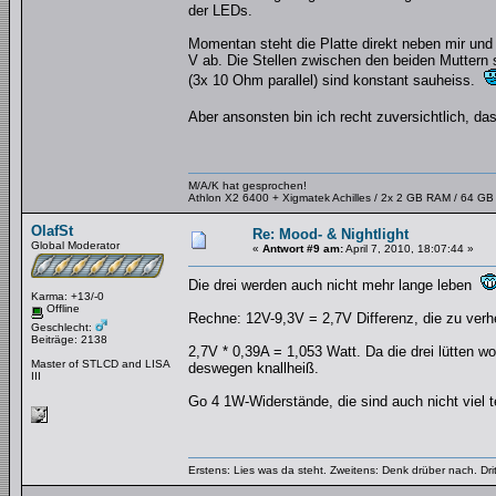
der LEDs.
Momentan steht die Platte direkt neben mir und
V ab. Die Stellen zwischen den beiden Muttern s
(3x 10 Ohm parallel) sind konstant sauheiss.
Aber ansonsten bin ich recht zuversichtlich, da
M/A/K hat gesprochen!
Athlon X2 6400 + Xigmatek Achilles / 2x 2 GB RAM / 64 G
OlafSt
Re: Mood- & Nightlight
Global Moderator
«
Antwort #9 am:
April 7, 2010, 18:07:44 »
Die drei werden auch nicht mehr lange leben
Karma: +13/-0
Offline
Rechne: 12V-9,3V = 2,7V Differenz, die zu verh
Geschlecht:
Beiträge: 2138
2,7V * 0,39A = 1,053 Watt. Da die drei lütten 
Master of STLCD and LISA
deswegen knallheiß.
III
Go 4 1W-Widerstände, die sind auch nicht viel t
Erstens: Lies was da steht. Zweitens: Denk drüber nach. Dri