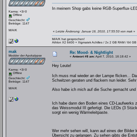
In meinem Shop gabs keine RGB-Superflux-LEDs
Karma: +3/-0
Offline
Geschlecht:
Beiträge: 1147
M/A/K
«
Letzte Änderung: Januar 16, 2010, 17:55:53 von mak
»
M/A/K hat gesprochen!
Athlon X2 6400 + Xigmatek Achilles / 2x 2 GB RAM / 64 G
mak
Re: Mood- & Nightlight
Modder der Apokalypse
«
Antwort #8 am:
April 7, 2010, 16:18:42 »
Hey Leute!
Karma: +3/-0
Offline
Ich muss mal wieder an der Lampe flicken... 
Geschlecht:
Schwitzen geraten und flackern nun leider. Sehr
Beiträge: 1147
M/A/K
Also habe ich mich auf die Suche gemacht und
Ich habe dann den Boden eines CD-Laufwerks zuge
das Weissmodul III gefertigt. Die LEDs (3 Stüc
sorgt ein wenig Wärmeleitpaste.
Wer mehr sehen will, kann auf eines der Bilder 
Übersicht zu gelangen. Zu sehen gibts die Ent