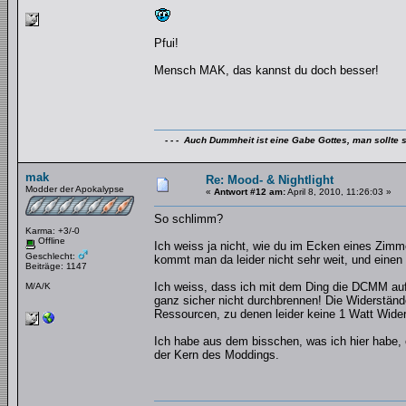
Pfui!
Mensch MAK, das kannst du doch besser!
- - - Auch Dummheit ist eine Gabe Gottes, man sollte s
mak
Re: Mood- & Nightlight
Modder der Apokalypse
«
Antwort #12 am:
April 8, 2010, 11:26:03 »
So schlimm?
Karma: +3/-0
Offline
Ich weiss ja nicht, wie du im Ecken eines Zimmer
Geschlecht:
kommt man da leider nicht sehr weit, und einen 
Beiträge: 1147
Ich weiss, dass ich mit dem Ding die DCMM auf
M/A/K
ganz sicher nicht durchbrennen! Die Widerstände
Ressourcen, zu denen leider keine 1 Watt Wide
Ich habe aus dem bisschen, was ich hier habe,
der Kern des Moddings.