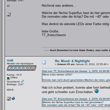
Beiträge: 1007
Nochmal was anderes...
42
Welche der Nichia Superflux hast du hier gen
Die normalen oder die 4chip? Die mit ~40° oder
Was denkst du wieviele LEDs einer Farbe nötig
liebe Grüße,
TT_Kreischwurst
- - - Auch Dummheit ist eine Gabe Gottes, man sollte s
mak
Re: Mood- & Nightlight
Modder der Apokalypse
«
Antwort #5 am:
Januar 12, 2010, 22:55:49 »
Zitat von: TT_Kreischwurst am Januar 1, 1970, 01:00:00
Wieso extra weisse LEDs?
Karma: +3/-0
Offline
Könnte man nicht durch geschicktes Mischen der roten, 
Geschlecht:
Beiträge: 1147
Hab ich schon probiert, konnte aber kein befrie
M/A/K
und geht schneller zum Einschalten.
Zitat von: TT_Kreischwurst am Januar 1, 1970, 01:00:00
Welche der Nichia Superflux hast du hier genommen?
Die normalen oder die 4chip? Die mit ~40° oder ~100° Abst