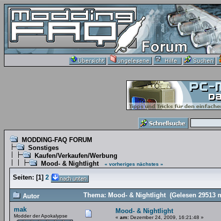
MODDING-FAQ FORUM
Sonstiges
Kaufen/Verkaufen/Werbung
Mood- & Nightlight
« vorheriges
nächstes »
Seiten:
[
1
]
2
Thema: Mood- & Nightlight (Gelesen 29513 
Autor
mak
Mood- & Nightlight
Modder der Apokalypse
«
am:
Dezember 24, 2009, 16:21:48 »