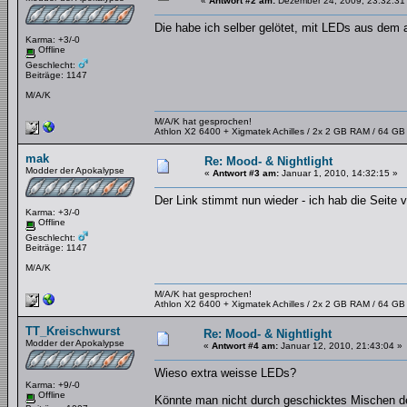
«
Antwort #2 am:
Dezember 24, 2009, 23:32:31
Die habe ich selber gelötet, mit LEDs aus dem
Karma: +3/-0
Offline
Geschlecht:
Beiträge: 1147
M/A/K
M/A/K hat gesprochen!
Athlon X2 6400 + Xigmatek Achilles / 2x 2 GB RAM / 64 G
mak
Re: Mood- & Nightlight
Modder der Apokalypse
«
Antwort #3 am:
Januar 1, 2010, 14:32:15 »
Der Link stimmt nun wieder - ich hab die Seite
Karma: +3/-0
Offline
Geschlecht:
Beiträge: 1147
M/A/K
M/A/K hat gesprochen!
Athlon X2 6400 + Xigmatek Achilles / 2x 2 GB RAM / 64 G
TT_Kreischwurst
Re: Mood- & Nightlight
Modder der Apokalypse
«
Antwort #4 am:
Januar 12, 2010, 21:43:04 »
Wieso extra weisse LEDs?
Karma: +9/-0
Offline
Könnte man nicht durch geschicktes Mischen d