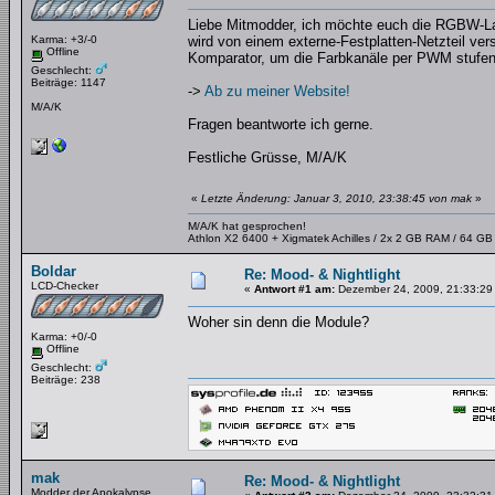
Liebe Mitmodder, ich möchte euch die RGBW-Lamp
Karma: +3/-0
wird von einem externe-Festplatten-Netzteil ve
Offline
Komparator, um die Farbkanäle per PWM stufenl
Geschlecht:
Beiträge: 1147
->
Ab zu meiner Website!
M/A/K
Fragen beantworte ich gerne.
Festliche Grüsse, M/A/K
«
Letzte Änderung: Januar 3, 2010, 23:38:45 von mak
»
M/A/K hat gesprochen!
Athlon X2 6400 + Xigmatek Achilles / 2x 2 GB RAM / 64 G
Boldar
Re: Mood- & Nightlight
LCD-Checker
«
Antwort #1 am:
Dezember 24, 2009, 21:33:29
Woher sin denn die Module?
Karma: +0/-0
Offline
Geschlecht:
Beiträge: 238
mak
Re: Mood- & Nightlight
Modder der Apokalypse