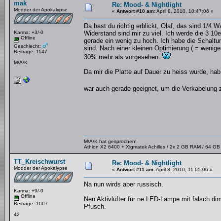
mak
Re: Mood- & Nightlight
Modder der Apokalypse
«
Antwort #10 am:
April 8, 2010, 10:47:06 »
Da hast du richtig erblickt, Olaf, das sind 1/
Karma: +3/-0
Widerstand sind mir zu viel. Ich werde die 3 10e
Offline
gerade ein wenig zu hoch. Ich habe die Schalt
Geschlecht:
sind. Nach einer kleinen Optimierung ( = weni
Beiträge: 1147
30% mehr als vorgesehen.
M/A/K
Da mir die Platte auf Dauer zu heiss wurde, hab 
war auch gerade geeignet, um die Verkabelung zu
M/A/K hat gesprochen!
Athlon X2 6400 + Xigmatek Achilles / 2x 2 GB RAM / 64 G
TT_Kreischwurst
Re: Mood- & Nightlight
Modder der Apokalypse
«
Antwort #11 am:
April 8, 2010, 11:05:06 »
Na nun wirds aber russisch.
Karma: +9/-0
Offline
Nen Aktivlüfter für ne LED-Lampe mit falsch di
Beiträge: 1007
Pfusch.
42