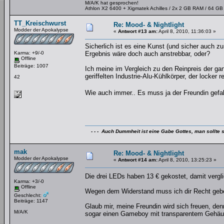
M/A/K hat gesprochen!
Athlon X2 6400 + Xigmatek Achilles / 2x 2 GB RAM / 64 G
TT_Kreischwurst
Re: Mood- & Nightlight
Modder der Apokalypse
«
Antwort #13 am:
April 8, 2010, 11:36:03 »
Sicherlich ist es eine Kunst (und sicher auch
Karma: +9/-0
Ergebnis wäre doch auch anstrebbar, oder?
Offline
Beiträge: 1007
Ich meine im Vergleich zu den Reinpreis der ga
geriffelten Industrie-Alu-Kühlkörper, der locker
42
Wie auch immer.. Es muss ja der Freundin gefal
- - - Auch Dummheit ist eine Gabe Gottes, man sollte s
mak
Re: Mood- & Nightlight
Modder der Apokalypse
«
Antwort #14 am:
April 8, 2010, 13:25:23 »
Die drei LEDs haben 13 € gekostet, damit vergli
Karma: +3/-0
Offline
Wegen dem Widerstand muss ich dir Recht geben,
Geschlecht:
Beiträge: 1147
Glaub mir, meine Freundin wird sich freuen, denn
M/A/K
sogar einen Gameboy mit transparentem Gehäuse,