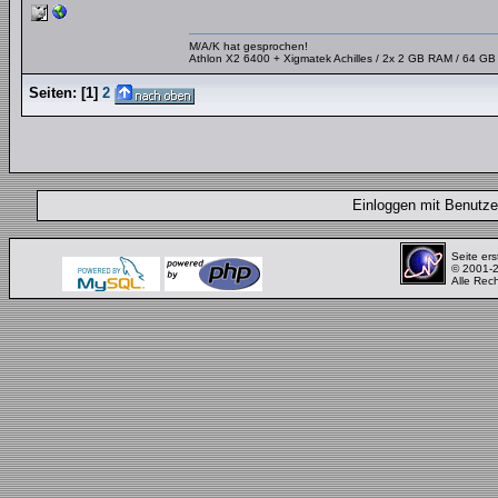
M/A/K hat gesprochen!
Athlon X2 6400 + Xigmatek Achilles / 2x 2 GB RAM / 64 G
Seiten:
[
1
]
2
Einloggen mit Benut
Seite ers
© 2001-
Alle Rec