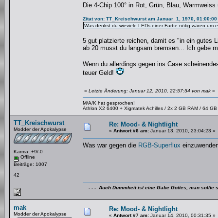
Die 4-Chip 100° in Rot, Grün, Blau, Warmweiss
Zitat von: TT_Kreischwurst am Januar 1, 1970, 01:00:00
Was denkst du wieviele LEDs einer Farbe nötig wären um e
5 gut platzierte reichen, damit es "in ein gute
ab 20 musst du langsam bremsen... Ich gebe 
Wenn du allerdings gegen ins Case scheinendes 
teuer Geld!
«
Letzte Änderung: Januar 12, 2010, 22:57:54 von mak
»
M/A/K hat gesprochen!
Athlon X2 6400 + Xigmatek Achilles / 2x 2 GB RAM / 64 G
TT_Kreischwurst
Re: Mood- & Nightlight
Modder der Apokalypse
«
Antwort #6 am:
Januar 13, 2010, 23:04:23 »
Was war gegen die
RGB-Superflux
einzuwende
Karma: +9/-0
Offline
Beiträge: 1007
42
- - - Auch Dummheit ist eine Gabe Gottes, man sollte s
mak
Re: Mood- & Nightlight
Modder der Apokalypse
«
Antwort #7 am:
Januar 14, 2010, 00:31:35 »