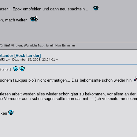
aser + Epox empfehlen und dann neu spachteln ...
ben, mach weiter
 für fünf Minuten. Wer nicht fragt, ist ein Narr für immer.
lander [Rock-län-der]
#53 am:
Dezember 15, 2008, 23:54:01 »
Beileid
sonem fauxpas bloß nicht entmutigen... Das bekomsmte schon wieder hin
 riesen arbeit werden alles wieder schön glatt zu bekommen, vor allem an der
ne Vorredner auch schon sagen sollte man das mit ... (ich verkneifs mir noch
fixen