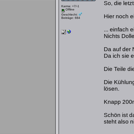
So, die let
Karma: +7/-1
Offline
Geschlecht:
Hier noch e
Beiträge: 684
... einfach
Nichts Dolle
Da auf der 
Da ich sie 
Die Teile d
Die Kühlun
lösen.
Knapp 200ml
Schön ist 
steht also 