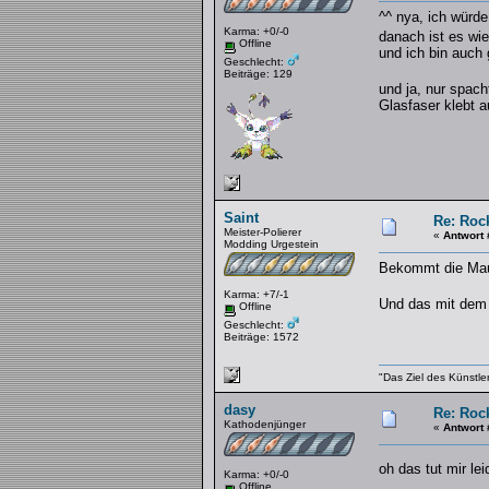
^^ nya, ich würd
Karma: +0/-0
danach ist es wi
Offline
und ich bin auch
Geschlecht:
Beiträge: 129
und ja, nur spac
Glasfaser klebt 
Saint
Re: Rock
Meister-Polierer
«
Antwort 
Modding Urgestein
Bekommt die Maus
Karma: +7/-1
Und das mit dem S
Offline
Geschlecht:
Beiträge: 1572
"Das Ziel des Künstle
dasy
Re: Rock
Kathodenjünger
«
Antwort 
oh das tut mir l
Karma: +0/-0
Offline