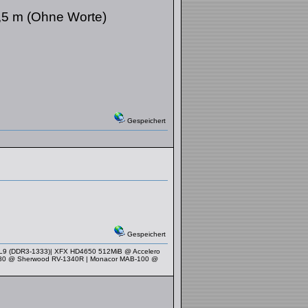
1,5 m (Ohne Worte)
Gespeichert
Gespeichert
CL9 (DDR3-1333)| XFX HD4650 512MiB @ Accelero
or 880 @ Sherwood RV-1340R | Monacor MAB-100 @