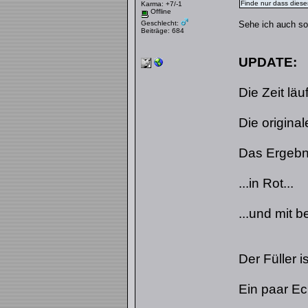
Finde nur dass dieser
Karma: +7/-1
Offline
Geschlecht:
Sehe ich auch so.
Beiträge: 684
UPDATE:
Die Zeit läuft
Die original
Das Ergebni
...in Rot...
...und mit
Der Füller i
Ein paar Ec