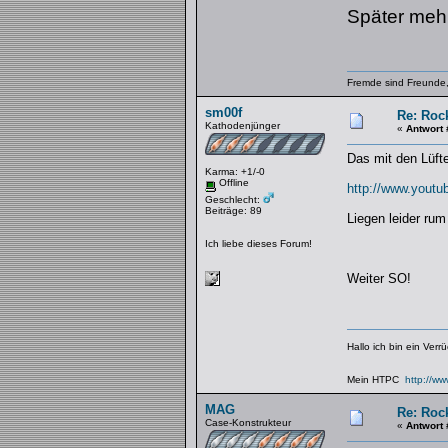
Später mehr
Fremde sind Freunde,
sm00f
Re: Rock
Kathodenjünger
«
Antwort 
Das mit den Lüfter
Karma: +1/-0
Offline
http://www.yout
Geschlecht:
Beiträge: 89
Liegen leider ru
Ich liebe dieses Forum!
Weiter SO!
Hallo ich bin ein Verr
Mein HTPC
http://w
MAG
Re: Rock
Case-Konstrukteur
«
Antwort 