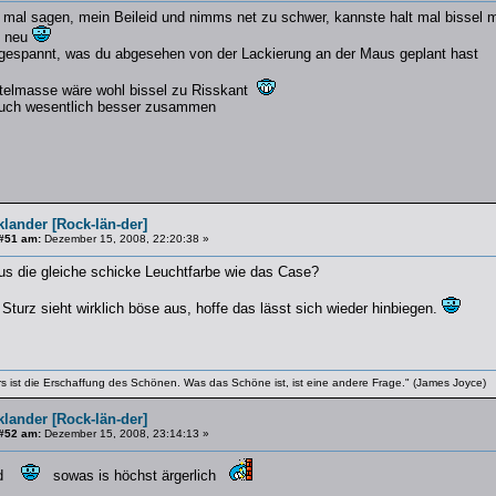
e mal sagen, mein Beileid und nimms net zu schwer, kannste halt mal bissel 
e neu
 gespannt, was du abgesehen von der Lackierung an der Maus geplant hast
htelmasse wäre wohl bissel zu Risskant
auch wesentlich besser zusammen
lander [Rock-län-der]
#51 am:
Dezember 15, 2008, 22:20:38 »
 die gleiche schicke Leuchtfarbe wie das Case?
turz sieht wirklich böse aus, hoffe das lässt sich wieder hinbiegen.
rs ist die Erschaffung des Schönen. Was das Schöne ist, ist eine andere Frage." (James Joyce)
lander [Rock-län-der]
#52 am:
Dezember 15, 2008, 23:14:13 »
eid
sowas is höchst ärgerlich