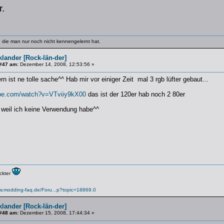
.
 die man nur noch nicht kennengelernt hat.
lander [Rock-län-der]
#47 am:
Dezember 14, 2008, 12:53:56 »
n ist ne tolle sache^^ Hab mir vor einiger Zeit mal 3 rgb lüfter gebaut...
ube.com/watch?v=VTviiy9kX00
das ist der 120er hab noch 2 80er
m weil ich keine Verwendung habe^^
ückter
ww.modding-faq.de/Foru...p?topic=18869.0
lander [Rock-län-der]
#48 am:
Dezember 15, 2008, 17:44:34 »