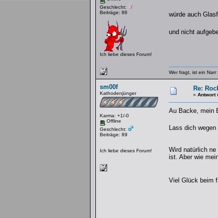
Geschlecht:
Beiträge: 86
würde auch Glasf
und nicht aufge
Ich liebe dieses Forum!
Wer fragt, ist ein Narr
sm00f
Re: Rock
Kathodenjünger
«
Antwort 
Au Backe, mein 
Karma: +1/-0
Offline
Lass dich wegen 
Geschlecht:
Beiträge: 89
Wird natürlich ne
Ich liebe dieses Forum!
ist. Aber wie mei
Viel Glück beim 