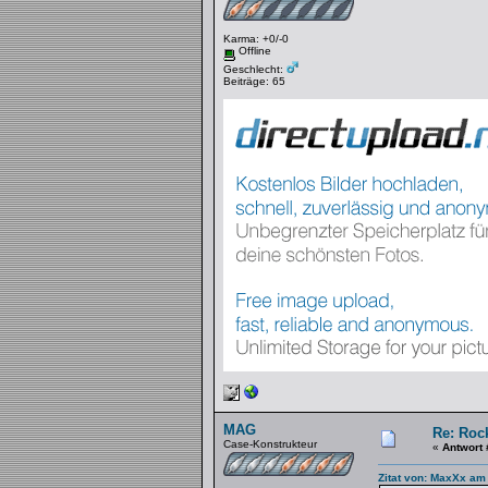
Karma: +0/-0
Offline
Geschlecht:
Beiträge: 65
MAG
Re: Rock
Case-Konstrukteur
«
Antwort 
Zitat von: MaxXx am