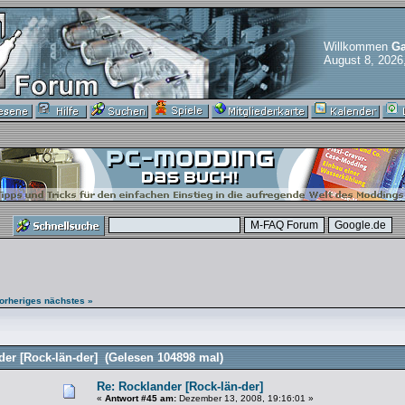
Willkommen
Ga
August 8, 2026
orheriges
nächstes »
er [Rock-län-der] (Gelesen 104898 mal)
Re: Rocklander [Rock-län-der]
«
Antwort #45 am:
Dezember 13, 2008, 19:16:01 »