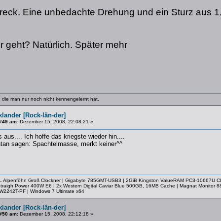
Dreck. Eine unbedachte Drehung und ein Sturz aus 
r geht? Natürlich. Später mehr
 die man nur noch nicht kennengelernt hat.
lander [Rock-län-der]
#49 am:
Dezember 15, 2008, 22:08:21 »
 aus.... Ich hoffe das kriegste wieder hin....
ntan sagen: Spachtelmasse, merkt keiner^^
EKL Alpenföhn Groß Clockner | Gigabyte 785GMT-USB3 | 2GiB Kingston ValueRAM PC3-10667U 
 Straigh Power 400W E6 | 2x Western Digital Caviar Blue 500GB, 16MB Cache | Magnat Monit
2242T-PF | Windows 7 Ultimate x64
lander [Rock-län-der]
#50 am:
Dezember 15, 2008, 22:12:18 »