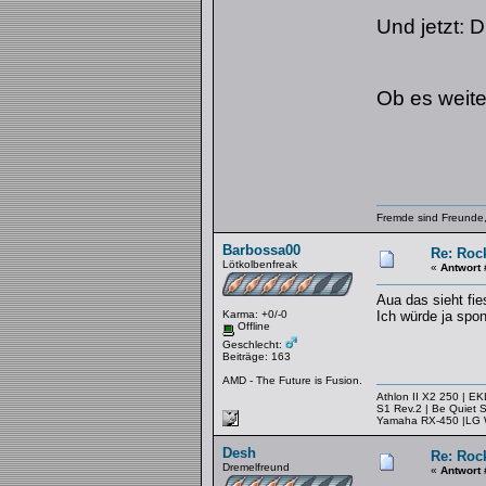
Und jetzt: 
Ob es weite
Fremde sind Freunde,
Barbossa00
Re: Rock
Lötkolbenfreak
«
Antwort 
Aua das sieht fies
Karma: +0/-0
Ich würde ja spo
Offline
Geschlecht:
Beiträge: 163
AMD - The Future is Fusion.
Athlon II X2 250 | 
S1 Rev.2 | Be Quiet
Yamaha RX-450 |LG W
Desh
Re: Rock
Dremelfreund
«
Antwort 