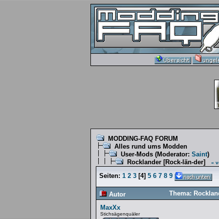
MODDING-FAQ FORUM
Alles rund ums Modden
User-Mods
(Moderator:
Saint
)
Rocklander [Rock-län-der]
« v
Seiten:
1
2
3
[
4
]
5
6
7
8
9
Thema: Rockland
Autor
MaxXx
Stichsägenquäler