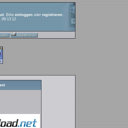
st
. Bitte
einloggen
oder
registrieren
.
, 09:13:12
ext