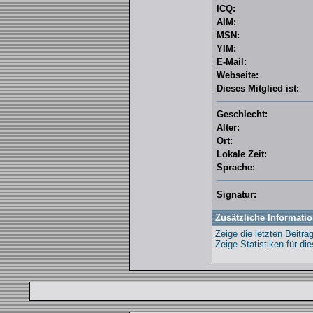
ICQ:
AIM:
MSN:
YIM:
E-Mail:
Webseite:
Dieses Mitglied ist:
Geschlecht:
Alter:
Ort:
Lokale Zeit:
Sprache:
Signatur:
Zusätzliche Informatio
Zeige die letzten Beiträ
Zeige Statistiken für di