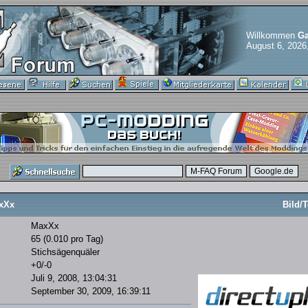
Willkommen
Ga
August 6, 2026
xXx
Bild/T
MaxXx
65 (0.010 pro Tag)
Stichsägenquäler
+0/-0
Juli 9, 2008, 13:04:31
September 30, 2009, 16:39:11