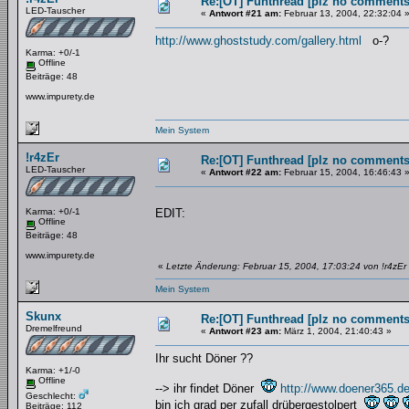
Re:[OT] Funthread [plz no comments
LED-Tauscher
«
Antwort #21 am:
Februar 13, 2004, 22:32:04 
http://www.ghoststudy.com/gallery.html
o-?
Karma: +0/-1
Offline
Beiträge: 48
www.impurety.de
Mein System
!r4zEr
Re:[OT] Funthread [plz no comments
LED-Tauscher
«
Antwort #22 am:
Februar 15, 2004, 16:46:43 
Karma: +0/-1
EDIT:
Offline
Beiträge: 48
www.impurety.de
«
Letzte Änderung: Februar 15, 2004, 17:03:24 von !r4zEr
Mein System
Skunx
Re:[OT] Funthread [plz no comments
Dremelfreund
«
Antwort #23 am:
März 1, 2004, 21:40:43 »
Ihr sucht Döner ??
Karma: +1/-0
Offline
--> ihr findet Döner
http://www.doener365.d
Geschlecht:
bin ich grad per zufall drübergestolpert
Beiträge: 112