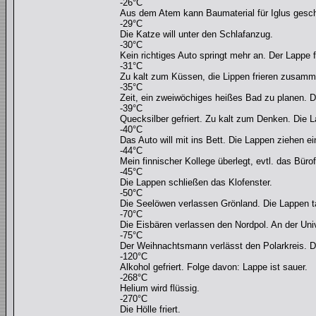
-26°C
Aus dem Atem kann Baumaterial für Iglus gesch
-29°C
Die Katze will unter den Schlafanzug.
-30°C
Kein richtiges Auto springt mehr an. Der Lappe f
-31°C
Zu kalt zum Küssen, die Lippen frieren zusamme
-35°C
Zeit, ein zweiwöchiges heißes Bad zu planen.
-39°C
Quecksilber gefriert. Zu kalt zum Denken. Die
-40°C
Das Auto will mit ins Bett. Die Lappen ziehen ei
-44°C
Mein finnischer Kollege überlegt, evtl. das Büro
-45°C
Die Lappen schließen das Klofenster.
-50°C
Die Seelöwen verlassen Grönland. Die Lappen 
-70°C
Die Eisbären verlassen den Nordpol. An der Univ
-75°C
Der Weihnachtsmann verlässt den Polarkreis. D
-120°C
Alkohol gefriert. Folge davon: Lappe ist sauer.
-268°C
Helium wird flüssig.
-270°C
Die Hölle friert.