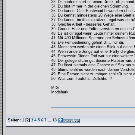
33. Dich interessiert es einen Dreck, ob jemand
34. Du bist immer in der gleichen Stimmung.
35. Du kannst Clint Eastwood bewundern ohne 
36. Du kennst mindestens 20 Wege eine Bierfla
37. Du kannst breitbeinig sitzen, egal was du tr
38. Gleiche Arbeit - besseres Gehalt.
39. Graues Haar und Falten verstärken deinen C
40. Es ist dir egal wenn Leute hinter deinem R
41. Mit 400 Millionen Spermen pro Schuss könnt
42. Die Fernbedienung gehört dir... nur dir.
43. Menschen werfen nie einen Blick auf deine B
44. Wenn andere Jungs auf einer Party die glei
45. Prinzessin Dianas Tod war nur eine weitere
46. Der gelegentliche gut dosierte Rülpser wird 
47. Du lässt niemals eine Chance auf Sex sause
48. blümchenfilme werden nach deinen Vorstell
49. Eine Person nicht zu mögen schließt nicht a
50. Was zum Teufel ist Zellulitis !?
MfG
Modshark
Seiten:
1
[
2
]
3
4
5
6
7
...
18