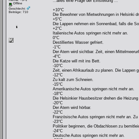
...alles eine Frage der Einstellung ...
Offline
Geschlecht:
+10°C
Beiträge: 710
Die Bewohner von Mietwohnungen in Helsinki d
+5°C
Die Lappen nehmen ein Sonnenbad, falls die Son
+2°C
Italienische Autos springen nicht mehr an.
0°C
Destilliertes Wasser gefriert.
-1°C
Der Atem wird sichtbar. Zeit, einen Mittelmeerur
-4°C
Die Katze will mit ins Bett.
-10°C
Zeit, einen Afrikaurlaub zu planen. Die Lappe
-12°C
Zu kalt zum Schneien.
-15°C
Amerikanische Autos springen nicht mehr an.
-18°C
Die Helsinkier Hausbesitzer drehen die Heizung 
-20°C
Der Atem wird hörbar.
-22°C
Französische Autos springen nicht mehr an. Zu 
-23°C
Politiker beginnen, die Obdachlosen zu bemitlei
-24°C
Deutsche Autos springen nicht mehr an.