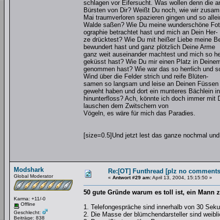
schlagen vor Eifersucht. Was wollen denn die a
Bürsten von Dir? Weißt Du noch, wie wir zusa
Mai traumverloren spazieren gingen und so allei
Walde saßen? Wie Du meine wunderschöne Fot
ographie betrachtet hast und mich an Dein Her-
ze drücktest? Wie Du mit heißer Liebe meine B
bewundert hast und ganz plötzlich Deine Arme
ganz weit auseinander machtest und mich so he
geküsst hast? Wie Du mir einen Platz in Deine
genommen hast? Wie war das so herrlich und sc
Wind über die Felder strich und reife Blüten-
samen so langsam und leise an Deinen Füssen
geweht haben und dort ein munteres Bächlein in
hinunterfloss? Ach, könnte ich doch immer mit 
lauschen dem Zwitschern von
Vögeln, es wäre für mich das Paradies.
[size=0.5]Und jetzt lest das ganze nochmal und 
Modshark
Re:[OT] Funthread [plz no comments
Global Moderator
«
Antwort #29 am:
April 13, 2004, 15:15:50 »
50 gute Gründe warum es toll ist, ein Mann z
Karma: +11/-0
Offline
1. Telefongespräche sind innerhalb von 30 Sek
Geschlecht:
2. Die Masse der blümchendarsteller sind weibli
Beiträge: 838