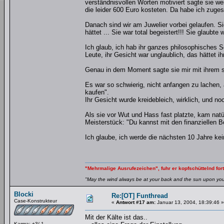
verständnisvollen Worten motiviert sagte sie we
die leider 600 Euro kosteten. Da habe ich zugesag
Danach sind wir am Juwelier vorbei gelaufen. S
hättet ... Sie war total begeistert!!! Sie glaubte
Ich glaub, ich hab ihr ganzes philosophisches Sc
Leute, ihr Gesicht war unglaublich, das hättet 
Genau in dem Moment sagte sie mir mit ihrem s
Es war so schwierig, nicht anfangen zu lachen, 
kaufen".
Ihr Gesicht wurde kreidebleich, wirklich, und n
Als sie vor Wut und Hass fast platzte, kam natür
Meisterstück: "Du kannst mit den finanziellen 
Ich glaube, ich werde die nächsten 10 Jahre kei
"Mehrmalige Ausrufezeichen", fuhr er kopfschüttelnd fort
"May the wind always be at your back and the sun upon your 
Blocki
Re:[OT] Funthread
Case-Konstrukteur
«
Antwort #17 am:
Januar 13, 2004, 18:39:46 »
Mit der Kälte ist das..
Karma: +3/-1