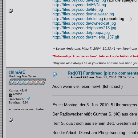
http://files.psycco.de/ebay.jpg
(auf die spiegelu
http://files.psycco.de/EVN.jpg
http://files.psycco.de/life.jpg
http://files.psycco.de/nieuwjaar.jpg
http://files.psycco.de/old.jpg
(geburtstag.....)
http://files.psycco.de/owned-cat.jpg
http://files.psycco.de/photos218.jpg
http://files.psycco.de/proppa.jpg
http://files.psycco.de/smile4u_137.gif
«
Letzte Änderung: März 7, 2004, 19:33:41 von Moorhuhn
"Mehrmalige Ausrufezeichen", fuhr er kopfschüttelnd fort
"May the wind always be at your back and the sun upon your 
chImÄrE
Re:[OT] Funthread [plz no comments
Modding MacGyver
«
Antwort #26 am:
März 21, 2004, 20:59:56 »
Auch wenn viel lesen nervt: (lohnt sich)
Karma: +2/-0
Offline
Geschlecht:
Beiträge: 924
Es ist Montag, der 3. Juni 2010, 5 Uhr morgens
schwein muss man haben
Der Radiowecker reißt Günther S. (46) aus dem 
Herr S. quält sich aus seinem Bett. Gestern ist
Bei der Arbeit. Dienst am Pfingstsonntag - 'mal 