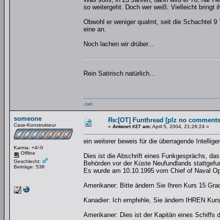
so weitergeht. Doch wer weiß: Vielleicht bringt
Obwohl er weniger qualmt, seit die Schachtel 9
eine an.
Noch lachen wir drüber...
Rein Satirisch natürlich...
.net
someone
Re:[OT] Funthread [plz no comments
Case-Konstrukteur
«
Antwort #27 am:
April 5, 2004, 21:26:24 »
ein weiterer beweis für die überragende Intellig
Karma: +4/-0
Offline
Dies ist die Abschrift eines Funkgesprächs, d
Geschlecht:
Behörden vor der Küste Neufundlands stattgefu
Beiträge: 538
Es wurde am 10.10.1995 vom Chief of Naval Oper
Amerikaner: Bitte ändern Sie Ihren Kurs 15 Gra
Kanadier: Ich empfehle, Sie ändern IHREN Kurs
Amerikaner: Dies ist der Kapitän eines Schiffs