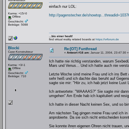
Administrator
einfach nur LOL:
Karma: +15/-0
http://pagenstecher.de/showtop...threadid=1037
Offline
Geschlecht:
Beiträge: 5088
...bis einer heult!
find virtual reality related boards at
https://vrforum.de
Blocki
Re:[OT] Funthread
Case-Konstrukteur
«
Antwort #16 am:
Januar 11, 2004, 23:47:30 »
Ich hatte nie richtig verstanden, warum Sexbed
Karma: +3/-1
Mars und Venus... Und ich hatte auch nie ver
Offline
Geschlecht:
Letzte Woche sind meine Frau und ich ins Bett 
Beiträge: 710
sehr heiß und ich dachte das beruht auf Gegense
sagte sie mir: "Hör zu, ich hab jetzt keine Lu
Ich antwortete: "WAAAAS?" Sie sagte mir dann d
umgehen" Am Ende hab ich kapituliert und resign
Ich hatte in dieser Nacht keinen Sex, und so bin
Am nächsten Tag gingen meine Frau und ich in e
anprobierte. Da sie sich nicht entscheiden konnte
Sie konnte ihren eigenen Ohren nicht trauen, u