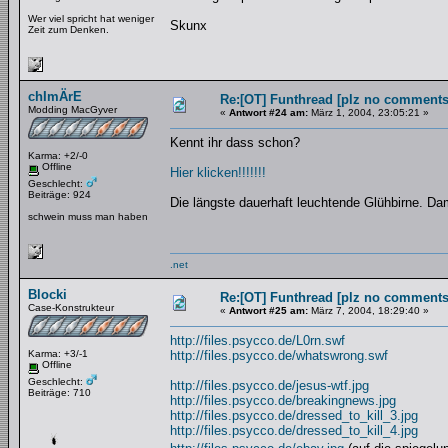
Wer viel spricht hat weniger
Skunx
Zeit zum Denken.
chImÄrE
Re:[OT] Funthread [plz no comments
Modding MacGyver
«
Antwort #24 am:
März 1, 2004, 23:05:21 »
Kennt ihr dass schon?
Karma: +2/-0
Offline
Hier klicken!!!!!!!
Geschlecht:
Beiträge: 924
Die längste dauerhaft leuchtende Glühbirne. Da
schwein muss man haben
.net
Blocki
Re:[OT] Funthread [plz no comments
Case-Konstrukteur
«
Antwort #25 am:
März 7, 2004, 18:29:40 »
http://files.psycco.de/L0rn.swf
Karma: +3/-1
http://files.psycco.de/whatswrong.swf
Offline
Geschlecht:
http://files.psycco.de/jesus-wtf.jpg
Beiträge: 710
http://files.psycco.de/breakingnews.jpg
http://files.psycco.de/dressed_to_kill_3.jpg
http://files.psycco.de/dressed_to_kill_4.jpg