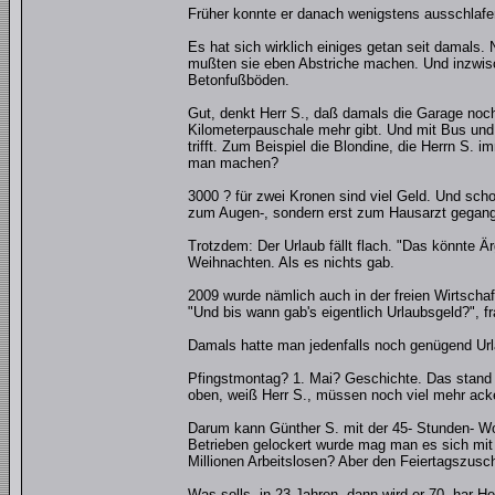
Früher konnte er danach wenigstens ausschlafen.
Es hat sich wirklich einiges getan seit damals.
mußten sie eben Abstriche machen. Und inzwisch
Betonfußböden.
Gut, denkt Herr S., daß damals die Garage noch n
Kilometerpauschale mehr gibt. Und mit Bus und 
trifft. Zum Beispiel die Blondine, die Herrn S. 
man machen?
3000 ? für zwei Kronen sind viel Geld. Und schon
zum Augen-, sondern erst zum Hausarzt gegang
Trotzdem: Der Urlaub fällt flach. "Das könnte Är
Weihnachten. Als es nichts gab.
2009 wurde nämlich auch in der freien Wirtschaf
"Und bis wann gab's eigentlich Urlaubsgeld?", fr
Damals hatte man jedenfalls noch genügend Url
Pfingstmontag? 1. Mai? Geschichte. Das stand n
oben, weiß Herr S., müssen noch viel mehr ack
Darum kann Günther S. mit der 45- Stunden- Wo
Betrieben gelockert wurde mag man es sich mit 
Millionen Arbeitslosen? Aber den Feiertagszusch
Was solls, in 23 Jahren, dann wird er 70, har He