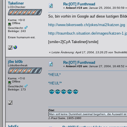
Takeliner
Re:[OT] Funthread
LCD-Checker
«
Antwort #19 am:
Januar 25, 2004, 20:50:59 »
So, bin vorhin im Google auf diese lustigen Bil
Karma: +0/-0
Offline
http://www.bikersweb.ch/jokes/mai2/katzen.jpg
Geschlecht:
Beiträge: 243
http://traumbuch.situation.de/images/katzen-1.j
Errare humanum est.
[smile=2]CyA Takeliner[/smile]
«
Letzte Änderung: April 17, 2004, 13:26:25 von TechnikM
j0w bl0b
Re:[OT] Funthread
Lötkolbenfreak
«
Antwort #20 am:
Januar 27, 2004, 16:48:52 »
*HEUL*
Karma: +7/-0
Offline
*HEUL²*
Geschlecht:
Beiträge: 173
Zitat
Man soll keine Dummheit zweimal begehen, die Auswahl ist 
J.-Paul Satre, 1905-1980
!r4zEr