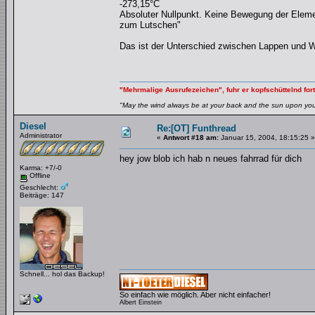
-273,15°C
Absoluter Nullpunkt. Keine Bewegung der Elemen
zum Lutschen"
Das ist der Unterschied zwischen Lappen und W
"Mehrmalige Ausrufezeichen", fuhr er kopfschüttelnd fort
"May the wind always be at your back and the sun upon your 
Diesel
Re:[OT] Funthread
Administrator
«
Antwort #18 am:
Januar 15, 2004, 18:15:25 »
hey jow blob ich hab n neues fahrrad für dich
Karma: +7/-0
Offline
Geschlecht:
Beiträge: 147
Schnell... hol das Backup!
So einfach wie möglich. Aber nicht einfacher!
Albert Einstein