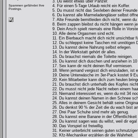
3. Du weißt etwas über Panzer.
4. Für einen 5-Tage Urlaub reicht ein Koffer.
Spammen gefährdet Ihre
Postings.
5. Du musst nicht das Sexleben deiner Freund
6. Du kannst alle Marmeladengläser selbst öffn
7. Alte Freunde bemitleiden dich nicht, wenn d
8. Beim zappen bleibst du nicht hängen wenn j
9. Dein Arsch spielt niemals eine Rolle in Vors
10. Alle deine Orgasmen sind echt.
11. Ein Bierbauch macht dich nicht unsichtbar 
12. Du schleppst keine Taschen mit unnötigen D
13. Du kannst deine Nahrung selbst erlegen.
14. In der Werkstatt gehört dir alles.
15. Du brauchst niemals die Toilette reinigen.
16. Du kannst dich duschen und anziehen in 10
17. Sex kann dir nicht deinen Ruf vermiesen.
18. Wenn jemand vergisst dich einzuladen, ist e
19. Deine Unterwäsche im 3er-Pack kostet 9 Eu
20. Kein Mitarbeiter kann dich zum heulen bring
21. Du brauchst dich unterhalb des Kopfes nicht
22. Du musst nicht jede Nacht neben einem haa
23. Niemand interessiert es, wenn du mit 34 noc
24. Du kannst deinen Namen in den Schnee sch
25. Alles in deinem Gesicht behält seine Origina
26. Du denkst 90 % der Zeit die du wach bist a
27. Drei Paar Schuhe sind mehr als genug.
28. Du kannst eine Banane in der Öffentlichkeit
29. Du kannst sagen was du willst, weil dir ega
30. Das Vorspiel ist freiwillig.
31. Keiner unterbricht seinen guten schmutzige
32. Kfz-Mechaniker erzählen dir die Wahrheit.