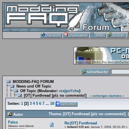
MODDING-FAQ FORUM
News und Off Topic
Off Topic
(Moderator:
crx|psYcho
)
[OT] Funthread [plz no comments!]
« vorheriges
nächstes »
Seiten:
1
[
2
]
3
4
5
6
7
...
18
Thema: [OT] Funthread [plz no comments!] 
Autor
Falzo
Re:[OT] Funthread
Diktator vom Dienst
«
Antwort #15 am:
Januar 7, 2004, 00:31:45 »