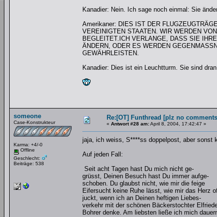
Kanadier: Nein. Ich sage noch einmal: Sie ände
Amerikaner: DIES IST DER FLUGZEUGTRÄG
VEREINIGTEN STAATEN. WIR WERDEN VON
BEGLEITET.ICH VERLANGE, DASS SIE IHR
ÄNDERN, ODER ES WERDEN GEGENMASSNA
GEWÄHRLEISTEN.
Kanadier: Dies ist ein Leuchtturm. Sie sind dran
someone
Re:[OT] Funthread [plz no comments
Case-Konstrukteur
«
Antwort #28 am:
April 8, 2004, 17:42:47 »
jaja, ich weiss, S****ss doppelpost, aber sonst 
Karma: +4/-0
Offline
Auf jeden Fall:
Geschlecht:
Beiträge: 538
Seit acht Tagen hast Du mich nicht ge-
grüsst, Deinen Besuch hast Du immer aufge-
schoben. Du glaubst nicht, wie mir die feige
Eifersucht keine Ruhe lässt, wie mir das Herz o
juckt, wenn ich an Deinen heftigen Liebes-
verkehr mit der schönen Bäckerstochter Elfried
Bohrer denke. Am liebsten ließe ich mich dauer