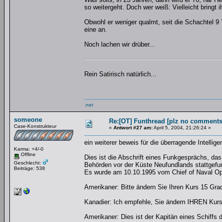
so weitergeht. Doch wer weiß: Vielleicht bringt
Obwohl er weniger qualmt, seit die Schachtel 9
eine an.
Noch lachen wir drüber...
Rein Satirisch natürlich...
.net
someone
Re:[OT] Funthread [plz no comments
Case-Konstrukteur
«
Antwort #27 am:
April 5, 2004, 21:26:24 »
ein weiterer beweis für die überragende Intellig
Karma: +4/-0
Offline
Dies ist die Abschrift eines Funkgesprächs, d
Geschlecht:
Behörden vor der Küste Neufundlands stattgefu
Beiträge: 538
Es wurde am 10.10.1995 vom Chief of Naval Oper
Amerikaner: Bitte ändern Sie Ihren Kurs 15 Gra
Kanadier: Ich empfehle, Sie ändern IHREN Kurs
Amerikaner: Dies ist der Kapitän eines Schiffs