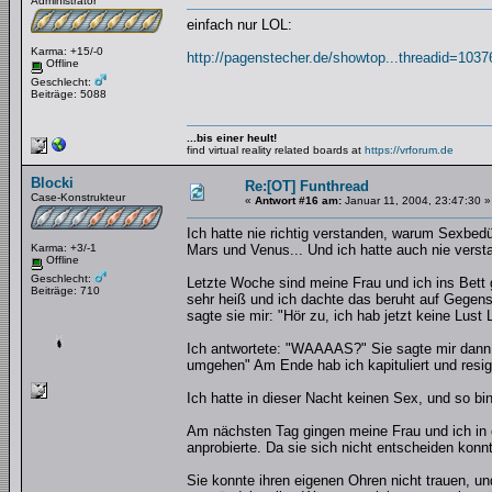
Administrator
einfach nur LOL:
Karma: +15/-0
http://pagenstecher.de/showtop...threadid=1037
Offline
Geschlecht:
Beiträge: 5088
...bis einer heult!
find virtual reality related boards at
https://vrforum.de
Blocki
Re:[OT] Funthread
Case-Konstrukteur
«
Antwort #16 am:
Januar 11, 2004, 23:47:30 »
Ich hatte nie richtig verstanden, warum Sexbed
Karma: +3/-1
Mars und Venus... Und ich hatte auch nie ver
Offline
Geschlecht:
Letzte Woche sind meine Frau und ich ins Bett 
Beiträge: 710
sehr heiß und ich dachte das beruht auf Gegense
sagte sie mir: "Hör zu, ich hab jetzt keine Lu
Ich antwortete: "WAAAAS?" Sie sagte mir dann d
umgehen" Am Ende hab ich kapituliert und resign
Ich hatte in dieser Nacht keinen Sex, und so bin
Am nächsten Tag gingen meine Frau und ich in e
anprobierte. Da sie sich nicht entscheiden konnte
Sie konnte ihren eigenen Ohren nicht trauen, u