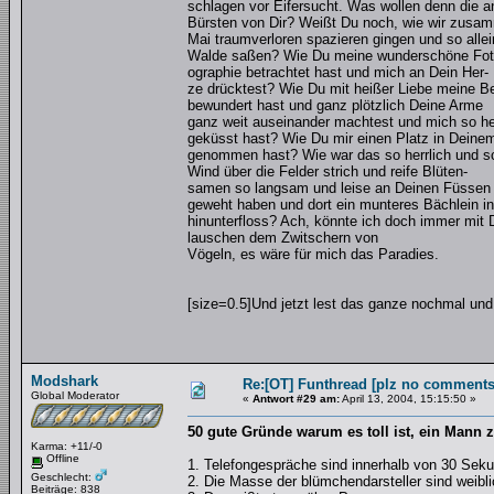
schlagen vor Eifersucht. Was wollen denn die a
Bürsten von Dir? Weißt Du noch, wie wir zusa
Mai traumverloren spazieren gingen und so allei
Walde saßen? Wie Du meine wunderschöne Fot
ographie betrachtet hast und mich an Dein Her-
ze drücktest? Wie Du mit heißer Liebe meine B
bewundert hast und ganz plötzlich Deine Arme
ganz weit auseinander machtest und mich so he
geküsst hast? Wie Du mir einen Platz in Deine
genommen hast? Wie war das so herrlich und sc
Wind über die Felder strich und reife Blüten-
samen so langsam und leise an Deinen Füssen
geweht haben und dort ein munteres Bächlein in
hinunterfloss? Ach, könnte ich doch immer mit 
lauschen dem Zwitschern von
Vögeln, es wäre für mich das Paradies.
[size=0.5]Und jetzt lest das ganze nochmal und 
Modshark
Re:[OT] Funthread [plz no comments
Global Moderator
«
Antwort #29 am:
April 13, 2004, 15:15:50 »
50 gute Gründe warum es toll ist, ein Mann z
Karma: +11/-0
Offline
1. Telefongespräche sind innerhalb von 30 Sek
Geschlecht:
2. Die Masse der blümchendarsteller sind weibli
Beiträge: 838