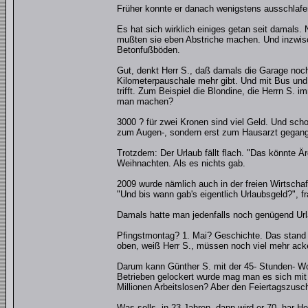
Früher konnte er danach wenigstens ausschlafen.
Es hat sich wirklich einiges getan seit damals.
mußten sie eben Abstriche machen. Und inzwisch
Betonfußböden.
Gut, denkt Herr S., daß damals die Garage noch n
Kilometerpauschale mehr gibt. Und mit Bus und 
trifft. Zum Beispiel die Blondine, die Herrn S. 
man machen?
3000 ? für zwei Kronen sind viel Geld. Und schon
zum Augen-, sondern erst zum Hausarzt gegang
Trotzdem: Der Urlaub fällt flach. "Das könnte Är
Weihnachten. Als es nichts gab.
2009 wurde nämlich auch in der freien Wirtschaf
"Und bis wann gab's eigentlich Urlaubsgeld?", fr
Damals hatte man jedenfalls noch genügend Url
Pfingstmontag? 1. Mai? Geschichte. Das stand n
oben, weiß Herr S., müssen noch viel mehr ack
Darum kann Günther S. mit der 45- Stunden- Wo
Betrieben gelockert wurde mag man es sich mit 
Millionen Arbeitslosen? Aber den Feiertagszusch
Was solls, in 23 Jahren, dann wird er 70, har He