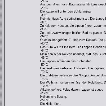
-26°C
Aus dem Atem kann Baumaterial für Iglus gesch
-29°C
Die Katze will unter den Schlafanzug.
-30°C
Kein richtiges Auto springt mehr an. Der Lappe f
-31°C
Zu kalt zum Küssen, die Lippen frieren zusamme
-35°C
Zeit, ein zweiwöchiges heißes Bad zu planen.
-39°C
Quecksilber gefriert. Zu kalt zum Denken. Die
-40°C
Das Auto will mit ins Bett. Die Lappen ziehen ei
-44°C
Mein finnischer Kollege überlegt, evtl. das Büro
-45°C
Die Lappen schließen das Klofenster.
-50°C
Die Seelöwen verlassen Grönland. Die Lappen 
-70°C
Die Eisbären verlassen den Nordpol. An der Univ
-75°C
Der Weihnachtsmann verlässt den Polarkreis. D
-120°C
Alkohol gefriert. Folge davon: Lappe ist sauer.
-268°C
Helium wird flüssig.
-270°C
Die Hölle friert.