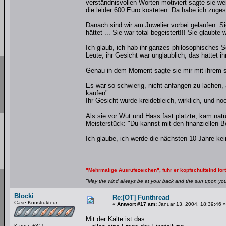
verständnisvollen Worten motiviert sagte sie we
die leider 600 Euro kosteten. Da habe ich zugesag
Danach sind wir am Juwelier vorbei gelaufen. S
hättet ... Sie war total begeistert!!! Sie glaubte
Ich glaub, ich hab ihr ganzes philosophisches Sc
Leute, ihr Gesicht war unglaublich, das hättet 
Genau in dem Moment sagte sie mir mit ihrem s
Es war so schwierig, nicht anfangen zu lachen, 
kaufen".
Ihr Gesicht wurde kreidebleich, wirklich, und n
Als sie vor Wut und Hass fast platzte, kam natür
Meisterstück: "Du kannst mit den finanziellen 
Ich glaube, ich werde die nächsten 10 Jahre kei
"Mehrmalige Ausrufezeichen", fuhr er kopfschüttelnd fort
"May the wind always be at your back and the sun upon your 
Blocki
Re:[OT] Funthread
Case-Konstrukteur
«
Antwort #17 am:
Januar 13, 2004, 18:39:46 »
Mit der Kälte ist das..
Karma: +3/-1