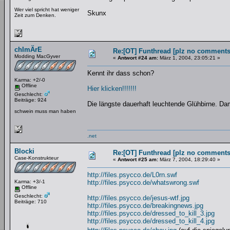
Wer viel spricht hat weniger
Skunx
Zeit zum Denken.
chImÄrE
Re:[OT] Funthread [plz no comments
Modding MacGyver
«
Antwort #24 am:
März 1, 2004, 23:05:21 »
Kennt ihr dass schon?
Karma: +2/-0
Offline
Hier klicken!!!!!!!
Geschlecht:
Beiträge: 924
Die längste dauerhaft leuchtende Glühbirne. Da
schwein muss man haben
.net
Blocki
Re:[OT] Funthread [plz no comments
Case-Konstrukteur
«
Antwort #25 am:
März 7, 2004, 18:29:40 »
http://files.psycco.de/L0rn.swf
Karma: +3/-1
http://files.psycco.de/whatswrong.swf
Offline
Geschlecht:
http://files.psycco.de/jesus-wtf.jpg
Beiträge: 710
http://files.psycco.de/breakingnews.jpg
http://files.psycco.de/dressed_to_kill_3.jpg
http://files.psycco.de/dressed_to_kill_4.jpg