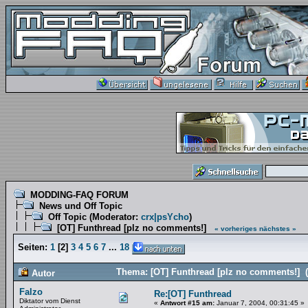
MODDING-FAQ FORUM
News und Off Topic
Off Topic
(Moderator:
crx|psYcho
)
[OT] Funthread [plz no comments!]
« vorheriges
nächstes »
Seiten:
1
[
2
]
3
4
5
6
7
...
18
Thema: [OT] Funthread [plz no comments!] 
Autor
Falzo
Re:[OT] Funthread
Diktator vom Dienst
«
Antwort #15 am:
Januar 7, 2004, 00:31:45 »