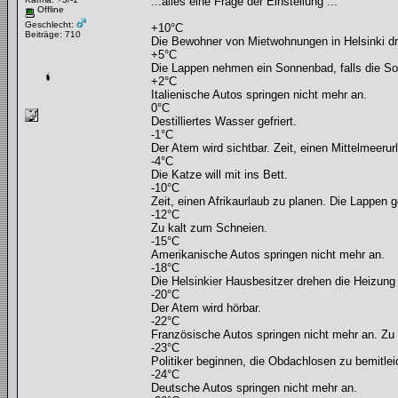
...alles eine Frage der Einstellung ...
Offline
Geschlecht:
+10°C
Beiträge: 710
Die Bewohner von Mietwohnungen in Helsinki d
+5°C
Die Lappen nehmen ein Sonnenbad, falls die Son
+2°C
Italienische Autos springen nicht mehr an.
0°C
Destilliertes Wasser gefriert.
-1°C
Der Atem wird sichtbar. Zeit, einen Mittelmeerur
-4°C
Die Katze will mit ins Bett.
-10°C
Zeit, einen Afrikaurlaub zu planen. Die Lappe
-12°C
Zu kalt zum Schneien.
-15°C
Amerikanische Autos springen nicht mehr an.
-18°C
Die Helsinkier Hausbesitzer drehen die Heizung 
-20°C
Der Atem wird hörbar.
-22°C
Französische Autos springen nicht mehr an. Zu 
-23°C
Politiker beginnen, die Obdachlosen zu bemitlei
-24°C
Deutsche Autos springen nicht mehr an.