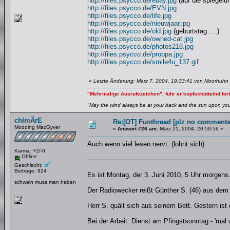
http://files.psycco.de/ebay.jpg
(auf die spiegelu
http://files.psycco.de/EVN.jpg
http://files.psycco.de/life.jpg
http://files.psycco.de/nieuwjaar.jpg
http://files.psycco.de/old.jpg
(geburtstag.....)
http://files.psycco.de/owned-cat.jpg
http://files.psycco.de/photos218.jpg
http://files.psycco.de/proppa.jpg
http://files.psycco.de/smile4u_137.gif
«
Letzte Änderung: März 7, 2004, 19:33:41 von Moorhuhn
"Mehrmalige Ausrufezeichen", fuhr er kopfschüttelnd fort
"May the wind always be at your back and the sun upon your 
chImÄrE
Re:[OT] Funthread [plz no comments
Modding MacGyver
«
Antwort #26 am:
März 21, 2004, 20:59:56 »
Auch wenn viel lesen nervt: (lohnt sich)
Karma: +2/-0
Offline
Geschlecht:
Beiträge: 924
Es ist Montag, der 3. Juni 2010, 5 Uhr morgens
schwein muss man haben
Der Radiowecker reißt Günther S. (46) aus dem 
Herr S. quält sich aus seinem Bett. Gestern ist
Bei der Arbeit. Dienst am Pfingstsonntag - 'mal 