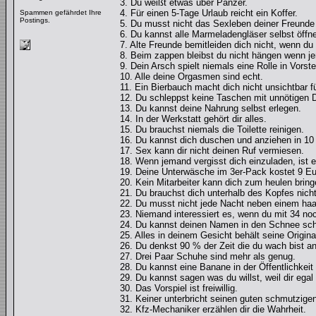
3. Du weißt etwas über Panzer.
4. Für einen 5-Tage Urlaub reicht ein Koffer.
Spammen gefährdet Ihre
Postings.
5. Du musst nicht das Sexleben deiner Freund
6. Du kannst alle Marmeladengläser selbst öffn
7. Alte Freunde bemitleiden dich nicht, wenn d
8. Beim zappen bleibst du nicht hängen wenn j
9. Dein Arsch spielt niemals eine Rolle in Vors
10. Alle deine Orgasmen sind echt.
11. Ein Bierbauch macht dich nicht unsichtbar 
12. Du schleppst keine Taschen mit unnötigen D
13. Du kannst deine Nahrung selbst erlegen.
14. In der Werkstatt gehört dir alles.
15. Du brauchst niemals die Toilette reinigen.
16. Du kannst dich duschen und anziehen in 10
17. Sex kann dir nicht deinen Ruf vermiesen.
18. Wenn jemand vergisst dich einzuladen, ist e
19. Deine Unterwäsche im 3er-Pack kostet 9 Eu
20. Kein Mitarbeiter kann dich zum heulen bring
21. Du brauchst dich unterhalb des Kopfes nicht
22. Du musst nicht jede Nacht neben einem haa
23. Niemand interessiert es, wenn du mit 34 noc
24. Du kannst deinen Namen in den Schnee sch
25. Alles in deinem Gesicht behält seine Origina
26. Du denkst 90 % der Zeit die du wach bist a
27. Drei Paar Schuhe sind mehr als genug.
28. Du kannst eine Banane in der Öffentlichkeit
29. Du kannst sagen was du willst, weil dir ega
30. Das Vorspiel ist freiwillig.
31. Keiner unterbricht seinen guten schmutzige
32. Kfz-Mechaniker erzählen dir die Wahrheit.