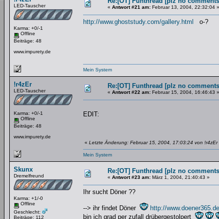
Re:[OT] Funthread [plz no comments
LED-Tauscher
«
Antwort #21 am:
Februar 13, 2004, 22:32:04 
http://www.ghoststudy.com/gallery.html
o-?
Karma: +0/-1
Offline
Beiträge: 48
www.impurety.de
Mein System
!r4zEr
Re:[OT] Funthread [plz no comments
LED-Tauscher
«
Antwort #22 am:
Februar 15, 2004, 16:46:43 
Karma: +0/-1
EDIT:
Offline
Beiträge: 48
www.impurety.de
«
Letzte Änderung: Februar 15, 2004, 17:03:24 von !r4zEr
Mein System
Skunx
Re:[OT] Funthread [plz no comments
Dremelfreund
«
Antwort #23 am:
März 1, 2004, 21:40:43 »
Ihr sucht Döner ??
Karma: +1/-0
Offline
--> ihr findet Döner
http://www.doener365.d
Geschlecht:
bin ich grad per zufall drübergestolpert
Beiträge: 112