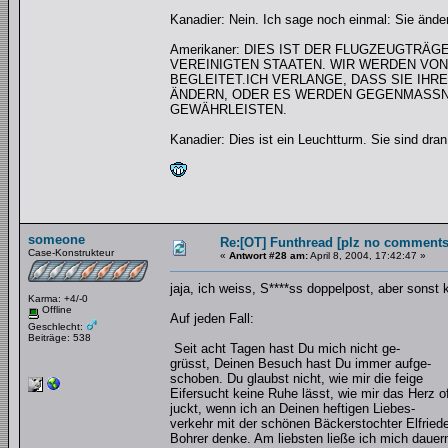
Kanadier: Nein. Ich sage noch einmal: Sie ände
Amerikaner: DIES IST DER FLUGZEUGTRÄG
VEREINIGTEN STAATEN. WIR WERDEN VON
BEGLEITET.ICH VERLANGE, DASS SIE IHR
ÄNDERN, ODER ES WERDEN GEGENMASSNA
GEWÄHRLEISTEN.
Kanadier: Dies ist ein Leuchtturm. Sie sind dran
someone
Re:[OT] Funthread [plz no comments
Case-Konstrukteur
«
Antwort #28 am:
April 8, 2004, 17:42:47 »
jaja, ich weiss, S****ss doppelpost, aber sonst 
Karma: +4/-0
Offline
Auf jeden Fall:
Geschlecht:
Beiträge: 538
Seit acht Tagen hast Du mich nicht ge-
grüsst, Deinen Besuch hast Du immer aufge-
schoben. Du glaubst nicht, wie mir die feige
Eifersucht keine Ruhe lässt, wie mir das Herz o
juckt, wenn ich an Deinen heftigen Liebes-
verkehr mit der schönen Bäckerstochter Elfried
Bohrer denke. Am liebsten ließe ich mich dauer