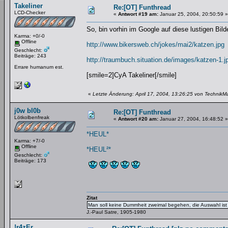
Takeliner
Re:[OT] Funthread
LCD-Checker
«
Antwort #19 am:
Januar 25, 2004, 20:50:59 »
So, bin vorhin im Google auf diese lustigen Bil
Karma: +0/-0
Offline
http://www.bikersweb.ch/jokes/mai2/katzen.jpg
Geschlecht:
Beiträge: 243
http://traumbuch.situation.de/images/katzen-1.j
Errare humanum est.
[smile=2]CyA Takeliner[/smile]
«
Letzte Änderung: April 17, 2004, 13:26:25 von TechnikM
j0w bl0b
Re:[OT] Funthread
Lötkolbenfreak
«
Antwort #20 am:
Januar 27, 2004, 16:48:52 »
*HEUL*
Karma: +7/-0
Offline
*HEUL²*
Geschlecht:
Beiträge: 173
Zitat
Man soll keine Dummheit zweimal begehen, die Auswahl ist 
J.-Paul Satre, 1905-1980
!r4zEr