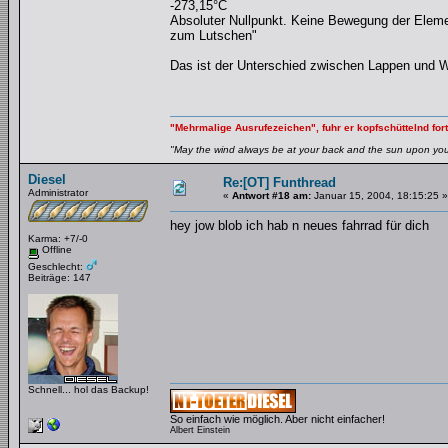
-273,15°C
Absoluter Nullpunkt. Keine Bewegung der Elemen
zum Lutschen"
Das ist der Unterschied zwischen Lappen und W
"Mehrmalige Ausrufezeichen", fuhr er kopfschüttelnd fort
"May the wind always be at your back and the sun upon your 
Diesel
Re:[OT] Funthread
Administrator
«
Antwort #18 am:
Januar 15, 2004, 18:15:25 »
hey jow blob ich hab n neues fahrrad für dich
Karma: +7/-0
Offline
Geschlecht:
Beiträge: 147
Schnell... hol das Backup!
So einfach wie möglich. Aber nicht einfacher!
Albert Einstein