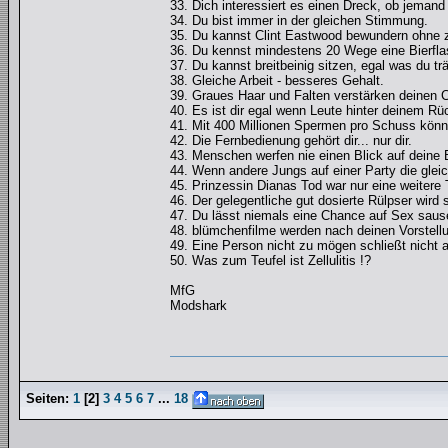
33. Dich interessiert es einen Dreck, ob jemand
34. Du bist immer in der gleichen Stimmung.
35. Du kannst Clint Eastwood bewundern ohne 
36. Du kennst mindestens 20 Wege eine Bierfla
37. Du kannst breitbeinig sitzen, egal was du tr
38. Gleiche Arbeit - besseres Gehalt.
39. Graues Haar und Falten verstärken deinen C
40. Es ist dir egal wenn Leute hinter deinem R
41. Mit 400 Millionen Spermen pro Schuss könnt
42. Die Fernbedienung gehört dir... nur dir.
43. Menschen werfen nie einen Blick auf deine B
44. Wenn andere Jungs auf einer Party die glei
45. Prinzessin Dianas Tod war nur eine weitere
46. Der gelegentliche gut dosierte Rülpser wird 
47. Du lässt niemals eine Chance auf Sex sause
48. blümchenfilme werden nach deinen Vorstell
49. Eine Person nicht zu mögen schließt nicht a
50. Was zum Teufel ist Zellulitis !?
MfG
Modshark
Seiten:
1
[
2
]
3
4
5
6
7
...
18