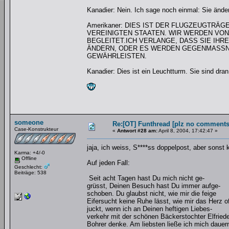
Kanadier: Nein. Ich sage noch einmal: Sie ände
Amerikaner: DIES IST DER FLUGZEUGTRÄG
VEREINIGTEN STAATEN. WIR WERDEN VON
BEGLEITET.ICH VERLANGE, DASS SIE IHR
ÄNDERN, ODER ES WERDEN GEGENMASSNA
GEWÄHRLEISTEN.
Kanadier: Dies ist ein Leuchtturm. Sie sind dran
someone
Re:[OT] Funthread [plz no comments
Case-Konstrukteur
«
Antwort #28 am:
April 8, 2004, 17:42:47 »
jaja, ich weiss, S****ss doppelpost, aber sonst 
Karma: +4/-0
Offline
Auf jeden Fall:
Geschlecht:
Beiträge: 538
Seit acht Tagen hast Du mich nicht ge-
grüsst, Deinen Besuch hast Du immer aufge-
schoben. Du glaubst nicht, wie mir die feige
Eifersucht keine Ruhe lässt, wie mir das Herz o
juckt, wenn ich an Deinen heftigen Liebes-
verkehr mit der schönen Bäckerstochter Elfried
Bohrer denke. Am liebsten ließe ich mich dauer