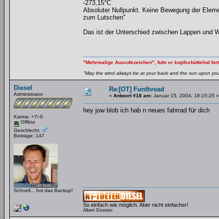
-273,15°C
Absoluter Nullpunkt. Keine Bewegung der Elemen
zum Lutschen"
Das ist der Unterschied zwischen Lappen und W
"Mehrmalige Ausrufezeichen", fuhr er kopfschüttelnd fort
"May the wind always be at your back and the sun upon your 
Diesel
Re:[OT] Funthread
Administrator
«
Antwort #18 am:
Januar 15, 2004, 18:15:25 »
hey jow blob ich hab n neues fahrrad für dich
Karma: +7/-0
Offline
Geschlecht:
Beiträge: 147
Schnell... hol das Backup!
So einfach wie möglich. Aber nicht einfacher!
Albert Einstein