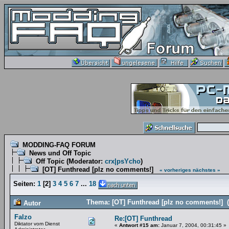
MODDING-FAQ FORUM
News und Off Topic
Off Topic
(Moderator:
crx|psYcho
)
[OT] Funthread [plz no comments!]
« vorheriges
nächstes »
Seiten:
1
[
2
]
3
4
5
6
7
...
18
Thema: [OT] Funthread [plz no comments!] 
Autor
Falzo
Re:[OT] Funthread
Diktator vom Dienst
«
Antwort #15 am:
Januar 7, 2004, 00:31:45 »