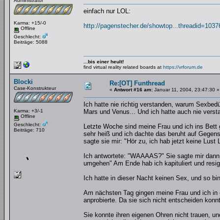
Administrator
einfach nur LOL:
Karma: +15/-0
http://pagenstecher.de/showtop...threadid=1037
Offline
Geschlecht:
Beiträge: 5088
...bis einer heult!
find virtual reality related boards at
https://vrforum.de
Blocki
Re:[OT] Funthread
Case-Konstrukteur
«
Antwort #16 am:
Januar 11, 2004, 23:47:30 »
Ich hatte nie richtig verstanden, warum Sexbed
Karma: +3/-1
Mars und Venus... Und ich hatte auch nie ver
Offline
Geschlecht:
Letzte Woche sind meine Frau und ich ins Bett 
Beiträge: 710
sehr heiß und ich dachte das beruht auf Gegense
sagte sie mir: "Hör zu, ich hab jetzt keine Lu
Ich antwortete: "WAAAAS?" Sie sagte mir dann d
umgehen" Am Ende hab ich kapituliert und resign
Ich hatte in dieser Nacht keinen Sex, und so bin
Am nächsten Tag gingen meine Frau und ich in e
anprobierte. Da sie sich nicht entscheiden konnte
Sie konnte ihren eigenen Ohren nicht trauen, u