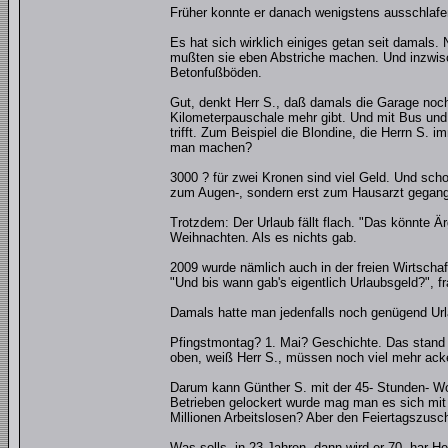
Früher konnte er danach wenigstens ausschlafen.
Es hat sich wirklich einiges getan seit damals.
mußten sie eben Abstriche machen. Und inzwisch
Betonfußböden.
Gut, denkt Herr S., daß damals die Garage noch n
Kilometerpauschale mehr gibt. Und mit Bus und 
trifft. Zum Beispiel die Blondine, die Herrn S. 
man machen?
3000 ? für zwei Kronen sind viel Geld. Und schon
zum Augen-, sondern erst zum Hausarzt gegang
Trotzdem: Der Urlaub fällt flach. "Das könnte Är
Weihnachten. Als es nichts gab.
2009 wurde nämlich auch in der freien Wirtschaf
"Und bis wann gab's eigentlich Urlaubsgeld?", fr
Damals hatte man jedenfalls noch genügend Url
Pfingstmontag? 1. Mai? Geschichte. Das stand n
oben, weiß Herr S., müssen noch viel mehr ack
Darum kann Günther S. mit der 45- Stunden- Wo
Betrieben gelockert wurde mag man es sich mit 
Millionen Arbeitslosen? Aber den Feiertagszusch
Was solls, in 23 Jahren, dann wird er 70, har He