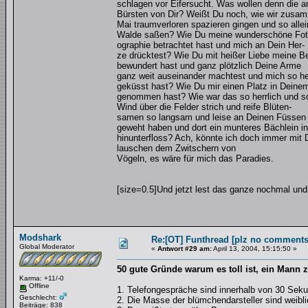
schlagen vor Eifersucht. Was wollen denn die a
Bürsten von Dir? Weißt Du noch, wie wir zusa
Mai traumverloren spazieren gingen und so allei
Walde saßen? Wie Du meine wunderschöne Fot
ographie betrachtet hast und mich an Dein Her-
ze drücktest? Wie Du mit heißer Liebe meine B
bewundert hast und ganz plötzlich Deine Arme
ganz weit auseinander machtest und mich so he
geküsst hast? Wie Du mir einen Platz in Deine
genommen hast? Wie war das so herrlich und sc
Wind über die Felder strich und reife Blüten-
samen so langsam und leise an Deinen Füssen
geweht haben und dort ein munteres Bächlein in
hinunterfloss? Ach, könnte ich doch immer mit 
lauschen dem Zwitschern von
Vögeln, es wäre für mich das Paradies.
[size=0.5]Und jetzt lest das ganze nochmal und 
Modshark
Re:[OT] Funthread [plz no comments
Global Moderator
«
Antwort #29 am:
April 13, 2004, 15:15:50 »
50 gute Gründe warum es toll ist, ein Mann z
Karma: +11/-0
Offline
1. Telefongespräche sind innerhalb von 30 Sek
Geschlecht:
2. Die Masse der blümchendarsteller sind weibli
Beiträge: 838