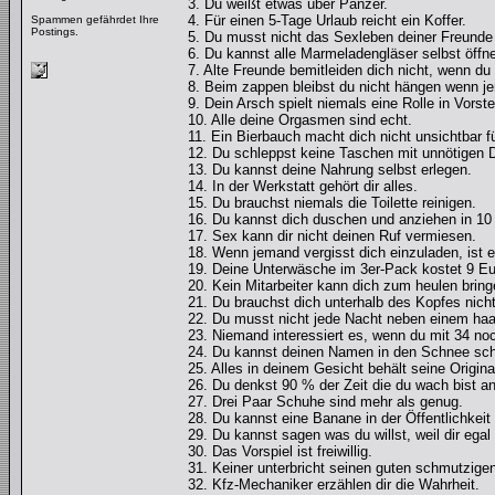
3. Du weißt etwas über Panzer.
4. Für einen 5-Tage Urlaub reicht ein Koffer.
Spammen gefährdet Ihre
Postings.
5. Du musst nicht das Sexleben deiner Freund
6. Du kannst alle Marmeladengläser selbst öffn
7. Alte Freunde bemitleiden dich nicht, wenn d
8. Beim zappen bleibst du nicht hängen wenn j
9. Dein Arsch spielt niemals eine Rolle in Vors
10. Alle deine Orgasmen sind echt.
11. Ein Bierbauch macht dich nicht unsichtbar 
12. Du schleppst keine Taschen mit unnötigen D
13. Du kannst deine Nahrung selbst erlegen.
14. In der Werkstatt gehört dir alles.
15. Du brauchst niemals die Toilette reinigen.
16. Du kannst dich duschen und anziehen in 10
17. Sex kann dir nicht deinen Ruf vermiesen.
18. Wenn jemand vergisst dich einzuladen, ist e
19. Deine Unterwäsche im 3er-Pack kostet 9 Eu
20. Kein Mitarbeiter kann dich zum heulen bring
21. Du brauchst dich unterhalb des Kopfes nicht
22. Du musst nicht jede Nacht neben einem haa
23. Niemand interessiert es, wenn du mit 34 noc
24. Du kannst deinen Namen in den Schnee sch
25. Alles in deinem Gesicht behält seine Origina
26. Du denkst 90 % der Zeit die du wach bist a
27. Drei Paar Schuhe sind mehr als genug.
28. Du kannst eine Banane in der Öffentlichkeit
29. Du kannst sagen was du willst, weil dir ega
30. Das Vorspiel ist freiwillig.
31. Keiner unterbricht seinen guten schmutzige
32. Kfz-Mechaniker erzählen dir die Wahrheit.