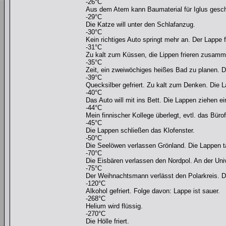
-26°C
Aus dem Atem kann Baumaterial für Iglus gesch
-29°C
Die Katze will unter den Schlafanzug.
-30°C
Kein richtiges Auto springt mehr an. Der Lappe f
-31°C
Zu kalt zum Küssen, die Lippen frieren zusamme
-35°C
Zeit, ein zweiwöchiges heißes Bad zu planen.
-39°C
Quecksilber gefriert. Zu kalt zum Denken. Die
-40°C
Das Auto will mit ins Bett. Die Lappen ziehen ei
-44°C
Mein finnischer Kollege überlegt, evtl. das Büro
-45°C
Die Lappen schließen das Klofenster.
-50°C
Die Seelöwen verlassen Grönland. Die Lappen 
-70°C
Die Eisbären verlassen den Nordpol. An der Univ
-75°C
Der Weihnachtsmann verlässt den Polarkreis. D
-120°C
Alkohol gefriert. Folge davon: Lappe ist sauer.
-268°C
Helium wird flüssig.
-270°C
Die Hölle friert.