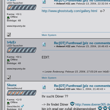
Re:[OT] Funthread [plz no comments
LED-Tauscher
«
Antwort #21 am:
Februar 13, 2004, 22:32:04 
http://www.ghoststudy.com/gallery.html
o-?
Karma: +0/-1
Offline
Beiträge: 48
www.impurety.de
Mein System
!r4zEr
Re:[OT] Funthread [plz no comments
LED-Tauscher
«
Antwort #22 am:
Februar 15, 2004, 16:46:43 
Karma: +0/-1
EDIT:
Offline
Beiträge: 48
www.impurety.de
«
Letzte Änderung: Februar 15, 2004, 17:03:24 von !r4zEr
Mein System
Skunx
Re:[OT] Funthread [plz no comments
Dremelfreund
«
Antwort #23 am:
März 1, 2004, 21:40:43 »
Ihr sucht Döner ??
Karma: +1/-0
Offline
--> ihr findet Döner
http://www.doener365.d
Geschlecht:
bin ich grad per zufall drübergestolpert
Beiträge: 112