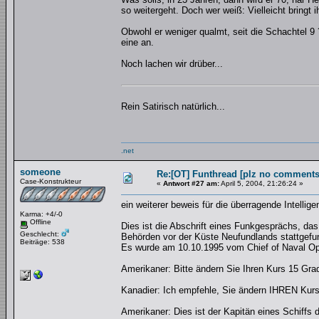
so weitergeht. Doch wer weiß: Vielleicht bringt
Obwohl er weniger qualmt, seit die Schachtel 9
eine an.
Noch lachen wir drüber...
Rein Satirisch natürlich...
.net
someone
Re:[OT] Funthread [plz no comments
Case-Konstrukteur
«
Antwort #27 am:
April 5, 2004, 21:26:24 »
ein weiterer beweis für die überragende Intellig
Karma: +4/-0
Offline
Dies ist die Abschrift eines Funkgesprächs, d
Geschlecht:
Behörden vor der Küste Neufundlands stattgefu
Beiträge: 538
Es wurde am 10.10.1995 vom Chief of Naval Oper
Amerikaner: Bitte ändern Sie Ihren Kurs 15 Gra
Kanadier: Ich empfehle, Sie ändern IHREN Kurs
Amerikaner: Dies ist der Kapitän eines Schiffs