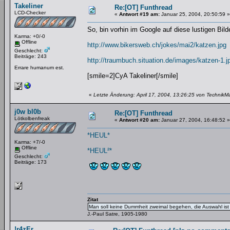
Takeliner
Re:[OT] Funthread
LCD-Checker
«
Antwort #19 am:
Januar 25, 2004, 20:50:59 »
So, bin vorhin im Google auf diese lustigen Bil
Karma: +0/-0
Offline
http://www.bikersweb.ch/jokes/mai2/katzen.jpg
Geschlecht:
Beiträge: 243
http://traumbuch.situation.de/images/katzen-1.j
Errare humanum est.
[smile=2]CyA Takeliner[/smile]
«
Letzte Änderung: April 17, 2004, 13:26:25 von TechnikM
j0w bl0b
Re:[OT] Funthread
Lötkolbenfreak
«
Antwort #20 am:
Januar 27, 2004, 16:48:52 »
*HEUL*
Karma: +7/-0
Offline
*HEUL²*
Geschlecht:
Beiträge: 173
Zitat
Man soll keine Dummheit zweimal begehen, die Auswahl ist 
J.-Paul Satre, 1905-1980
!r4zEr