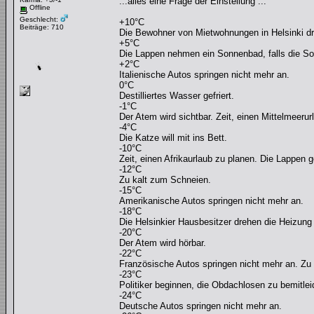
...alles eine Frage der Einstellung ...
Offline
Geschlecht:
+10°C
Beiträge: 710
Die Bewohner von Mietwohnungen in Helsinki d
+5°C
Die Lappen nehmen ein Sonnenbad, falls die Son
+2°C
Italienische Autos springen nicht mehr an.
0°C
Destilliertes Wasser gefriert.
-1°C
Der Atem wird sichtbar. Zeit, einen Mittelmeerur
-4°C
Die Katze will mit ins Bett.
-10°C
Zeit, einen Afrikaurlaub zu planen. Die Lappe
-12°C
Zu kalt zum Schneien.
-15°C
Amerikanische Autos springen nicht mehr an.
-18°C
Die Helsinkier Hausbesitzer drehen die Heizung 
-20°C
Der Atem wird hörbar.
-22°C
Französische Autos springen nicht mehr an. Zu 
-23°C
Politiker beginnen, die Obdachlosen zu bemitlei
-24°C
Deutsche Autos springen nicht mehr an.