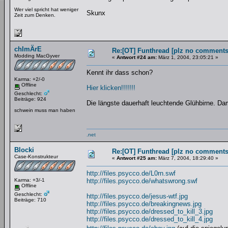
Wer viel spricht hat weniger
Skunx
Zeit zum Denken.
chImÄrE
Re:[OT] Funthread [plz no comments
Modding MacGyver
«
Antwort #24 am:
März 1, 2004, 23:05:21 »
Kennt ihr dass schon?
Karma: +2/-0
Offline
Hier klicken!!!!!!!
Geschlecht:
Beiträge: 924
Die längste dauerhaft leuchtende Glühbirne. Da
schwein muss man haben
.net
Blocki
Re:[OT] Funthread [plz no comments
Case-Konstrukteur
«
Antwort #25 am:
März 7, 2004, 18:29:40 »
http://files.psycco.de/L0rn.swf
Karma: +3/-1
http://files.psycco.de/whatswrong.swf
Offline
Geschlecht:
http://files.psycco.de/jesus-wtf.jpg
Beiträge: 710
http://files.psycco.de/breakingnews.jpg
http://files.psycco.de/dressed_to_kill_3.jpg
http://files.psycco.de/dressed_to_kill_4.jpg