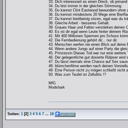
33. Dich interessiert es einen Dreck, ob jemand
34. Du bist immer in der gleichen Stimmung.
35. Du kannst Clint Eastwood bewundern ohne 
36. Du kennst mindestens 20 Wege eine Bierfla
37. Du kannst breitbeinig sitzen, egal was du tr
38. Gleiche Arbeit - besseres Gehalt.
39. Graues Haar und Falten verstärken deinen C
40. Es ist dir egal wenn Leute hinter deinem R
41. Mit 400 Millionen Spermen pro Schuss könnt
42. Die Fernbedienung gehört dir... nur dir.
43. Menschen werfen nie einen Blick auf deine B
44. Wenn andere Jungs auf einer Party die glei
45. Prinzessin Dianas Tod war nur eine weitere
46. Der gelegentliche gut dosierte Rülpser wird 
47. Du lässt niemals eine Chance auf Sex sause
48. blümchenfilme werden nach deinen Vorstell
49. Eine Person nicht zu mögen schließt nicht a
50. Was zum Teufel ist Zellulitis !?
MfG
Modshark
Seiten:
1
[
2
]
3
4
5
6
7
...
18