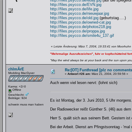
http://files.psycco.de/ebay.jpg
(auf die spiegelu
http://files.psycco.de/EVN.jpg
http://files.psycco.de/life.jpg
http://files.psycco.de/nieuwjaar.jpg
http://files.psycco.de/old.jpg
(geburtstag.....)
http://files.psycco.de/owned-cat.jpg
http://files.psycco.de/photos218.jpg
http://files.psycco.de/proppa.jpg
http://files.psycco.de/smile4u_137.gif
«
Letzte Änderung: März 7, 2004, 19:33:41 von Moorhuhn
"Mehrmalige Ausrufezeichen", fuhr er kopfschüttelnd fort
"May the wind always be at your back and the sun upon your 
chImÄrE
Re:[OT] Funthread [plz no comments
Modding MacGyver
«
Antwort #26 am:
März 21, 2004, 20:59:56 »
Auch wenn viel lesen nervt: (lohnt sich)
Karma: +2/-0
Offline
Geschlecht:
Beiträge: 924
Es ist Montag, der 3. Juni 2010, 5 Uhr morgens
schwein muss man haben
Der Radiowecker reißt Günther S. (46) aus dem 
Herr S. quält sich aus seinem Bett. Gestern ist
Bei der Arbeit. Dienst am Pfingstsonntag - 'mal 