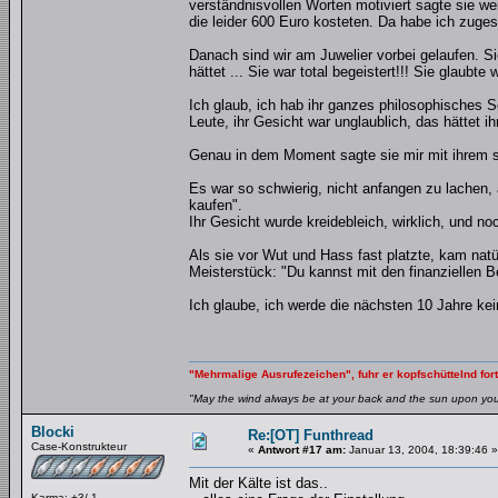
verständnisvollen Worten motiviert sagte sie we
die leider 600 Euro kosteten. Da habe ich zugesag
Danach sind wir am Juwelier vorbei gelaufen. S
hättet ... Sie war total begeistert!!! Sie glaubte
Ich glaub, ich hab ihr ganzes philosophisches Sc
Leute, ihr Gesicht war unglaublich, das hättet 
Genau in dem Moment sagte sie mir mit ihrem s
Es war so schwierig, nicht anfangen zu lachen, 
kaufen".
Ihr Gesicht wurde kreidebleich, wirklich, und n
Als sie vor Wut und Hass fast platzte, kam natür
Meisterstück: "Du kannst mit den finanziellen 
Ich glaube, ich werde die nächsten 10 Jahre kei
"Mehrmalige Ausrufezeichen", fuhr er kopfschüttelnd fort
"May the wind always be at your back and the sun upon your 
Blocki
Re:[OT] Funthread
Case-Konstrukteur
«
Antwort #17 am:
Januar 13, 2004, 18:39:46 »
Mit der Kälte ist das..
Karma: +3/-1