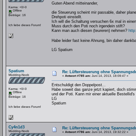
Guten Abend mitteinander,
Karma: +0/-0
Offline
die Steuerung scheint mir passable, daher plane
Beiträge: 16
Drehpoti einstellt.
Ich will die Schaltung versuchen 6x mal in ein
Ich liebe dieses Forum!
Muss durch den Poti noch irgendein stift?
Kann man auch diesen (teureren) nehmen?
htt
Habe leider fast keine Ahnung, bin daher dankba
LG Spatium
Spatium
Re: Lüftersteuerung ohne Spannungsdro
Modding-Noob
«
Antwort #785 am:
Juni 14, 2013, 18:09:47 »
Entschuldigt den Doppelpost...
Karma: +0/-0
Habe soweit das ganze jetzt kapiert, doch stimme
Offline
und der Poti. Kann mir einer aktuelle Bestellid'
Beiträge: 16
LG
Spatium
Ich liebe dieses Forum!
Cy4n1d3
Re: Lüftersteuerung ohne Spannungsdro
Modding-Noob
«
Antwort #786 am:
Juni 14, 2013, 19:32:22 »