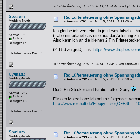
«
Letzte Änderung: Juni 15, 2013, 11:34:44 von Cy4n1d3
Spatium
Re: Lüftersteuerung ohne Spannungsdro
Modding-Noob
«
Antwort #791 am:
Juni 15, 2013, 11:33:00 »
Ich glaube ich verstehe da jetzt was falsch... 
Karma: +0/-0
(Habe mir erlaubt das eine aus der Anleitung zu 
Offline
Also kann ich an die kleinen 2 Pin Printesteck
Beiträge: 16
(2. Bild zu groß, Link:
https://www.dropbox.com/
Ich liebe dieses Forum!
«
Letzte Änderung: Juni 15, 2013, 11:38:17 von Spatium
»
Cy4n1d3
Re: Lüftersteuerung ohne Spannungsdro
Modding-Noob
«
Antwort #792 am:
Juni 15, 2013, 11:36:20 »
Die 3-Pin-Stecker sind für die Lüfter, Sorry
Karma: +0/-0
Offline
Für den Molex habe ich bei mir folgendes verba
Beiträge: 13
http://www.reichelt.de/Floppy-...ser;OFFSET=1
Ich liebe dieses Forum!
Spatium
Re: Lüftersteuerung ohne Spannungsdro
Modding-Noob
«
Antwort #793 am:
Juni 15, 2013, 11:38:47 »