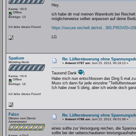
Hey,
Karma: +0/-0
Offline
ich habe dir mal meinen Warenkorb bei Reichelt f
Beiträge: 13
möglicherweise selber anpassen auf deine Bedü
Ich liebe dieses Forum!
https://secure.reichelt.de/ind...365;PROVID=20
LG
Spatium
Re: Lüftersteuerung ohne Spannungsdro
Modding-Noob
«
Antwort #787 am:
Juni 15, 2013, 00:19:13 »
Tausend Dank
)
Karma: +0/-0
Habe mich nun entschlossen das Ding 5 mal z
Offline
Muss ich dann für jede einzelne "Teillüftersteu
Beiträge: 16
Ich habe zwar 5 übrig, aber ich würde doch ganz
Ich liebe dieses Forum!
Falzo
Re: Lüftersteuerung ohne Spannungsdro
Diktator vom Dienst
«
Antwort #788 am:
Juni 15, 2013, 09:01:08 »
Administrator
eines sollte zur Versorgung reichen, die Spannun
sollte bei der ueberschaubaren leistungsaufnahm
Karma: +15/-0