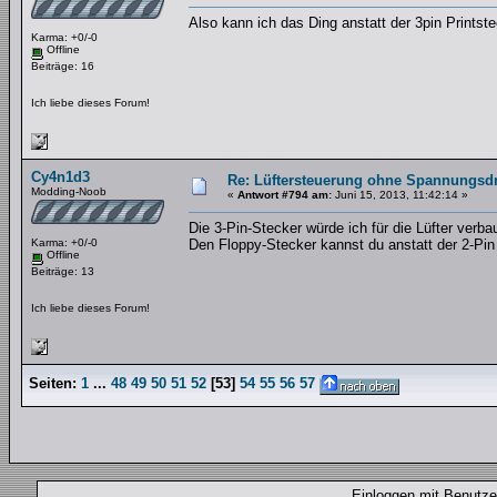
Also kann ich das Ding anstatt der 3pin Printst
Karma: +0/-0
Offline
Beiträge: 16
Ich liebe dieses Forum!
Cy4n1d3
Re: Lüftersteuerung ohne Spannungsdro
Modding-Noob
«
Antwort #794 am:
Juni 15, 2013, 11:42:14 »
Die 3-Pin-Stecker würde ich für die Lüfter verba
Karma: +0/-0
Den Floppy-Stecker kannst du anstatt der 2-Pi
Offline
Beiträge: 13
Ich liebe dieses Forum!
Seiten:
1
...
48
49
50
51
52
[
53
]
54
55
56
57
Einloggen mit Benut