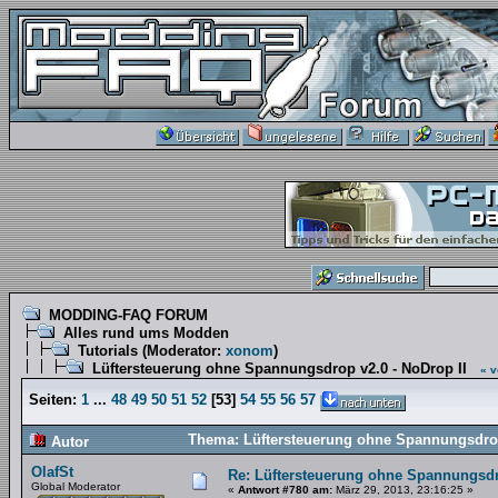
MODDING-FAQ FORUM
Alles rund ums Modden
Tutorials
(Moderator:
xonom
)
Lüftersteuerung ohne Spannungsdrop v2.0 - NoDrop II
« v
Seiten:
1
...
48
49
50
51
52
[
53
]
54
55
56
57
Thema: Lüftersteuerung ohne Spannungsdrop
Autor
OlafSt
Re: Lüftersteuerung ohne Spannungsdro
Global Moderator
«
Antwort #780 am:
März 29, 2013, 23:16:25 »