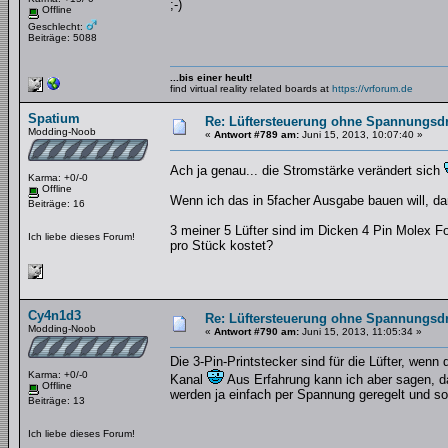
;-)
Offline
Geschlecht:
Beiträge: 5088
...bis einer heult!
find virtual reality related boards at
https://vrforum.de
Spatium
Re: Lüftersteuerung ohne Spannungsdro
Modding-Noob
«
Antwort #789 am:
Juni 15, 2013, 10:07:40 »
Ach ja genau... die Stromstärke verändert sich
Karma: +0/-0
Offline
Wenn ich das in 5facher Ausgabe bauen will, dan
Beiträge: 16
3 meiner 5 Lüfter sind im Dicken 4 Pin Molex Fo
Ich liebe dieses Forum!
pro Stück kostet?
Cy4n1d3
Re: Lüftersteuerung ohne Spannungsdro
Modding-Noob
«
Antwort #790 am:
Juni 15, 2013, 11:05:34 »
Die 3-Pin-Printstecker sind für die Lüfter, wenn
Karma: +0/-0
Kanal
Aus Erfahrung kann ich aber sagen, da
Offline
werden ja einfach per Spannung geregelt und s
Beiträge: 13
Ich liebe dieses Forum!