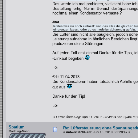
Das werde ich mal probieren, vielleicht habe i
Bestellung fertig. Nur im Bereich der Spannung
nochmal einen Kondensator verbastel?
Zitat
letztes was mir noch einfaellt: sind das alles die gleichen
eingrenzen laesst, oder ob es modellunabhaengig auftritt.
Die Lüfter sind nicht alle baugleich, jedoch sc
Leistungsaufnahme in ähnlichen Bereichen liegt.
produzieren diese Störungen.
Auf jeden Fall erst einmal Danke für die Tips,
-Einkauf begeben
LG
€dit 11.04.2013:
Die Kondensatoren haben tatsächlich Abhilfe ge
gut aus
Danke für den Tip!
LG
«
Letzte Änderung: April 11, 2013, 20:49:24 von Cy4n1d3
Spatium
Re: Lüftersteuerung ohne Spannungsdro
Modding-Noob
«
Antwort #784 am:
Juni 13, 2013, 22:28:47 »