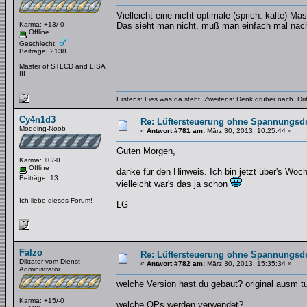
Vielleicht eine nicht optimale (sprich: kalte) M
Karma: +13/-0
Das sieht man nicht, muß man einfach mal nach
Offline
Geschlecht:
Beiträge: 2138
Master of STLCD and LISA
III
Erstens: Lies was da steht. Zweitens: Denk drüber nach. Dri
Cy4n1d3
Re: Lüftersteuerung ohne Spannungsdro
Modding-Noob
«
Antwort #781 am:
März 30, 2013, 10:25:44 »
Guten Morgen,
Karma: +0/-0
Offline
danke für den Hinweis. Ich bin jetzt über's Wo
Beiträge: 13
vielleicht war's das ja schon
Ich liebe dieses Forum!
LG
Falzo
Re: Lüftersteuerung ohne Spannungsdro
Diktator vom Dienst
«
Antwort #782 am:
März 30, 2013, 15:35:34 »
Administrator
welche Version hast du gebaut? original ausm t
Karma: +15/-0
welche OPs werden verwendet?