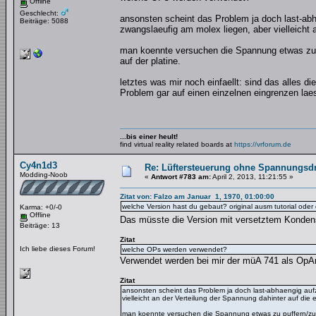
Offline
Geschlecht:
ansonsten scheint das Problem ja doch last-ab
Beiträge: 5088
zwangslaeufig am molex liegen, aber vielleicht 
man koennte versuchen die Spannung etwas zu 
auf der platine.
letztes was mir noch einfaellt: sind das alles 
Problem gar auf einen einzelnen eingrenzen laes
...bis einer heult!
find virtual reality related boards at
https://vrforum.de
Cy4n1d3
Re: Lüftersteuerung ohne Spannungsdro
Modding-Noob
«
Antwort #783 am:
April 2, 2013, 11:21:55 »
Zitat von: Falzo am Januar 1, 1970, 01:00:00
welche Version hast du gebaut? original ausm tutorial ode
Karma: +0/-0
Offline
Das müsste die Version mit versetztem Konden
Beiträge: 13
Zitat
Ich liebe dieses Forum!
welche OPs werden verwendet?
Verwendet werden bei mir der müA 741 als OpA
Zitat
ansonsten scheint das Problem ja doch last-abhaengig au
vielleicht an der Verteilung der Spannung dahinter auf die 
man koennte versuchen die Spannung etwas zu puffern/zu 