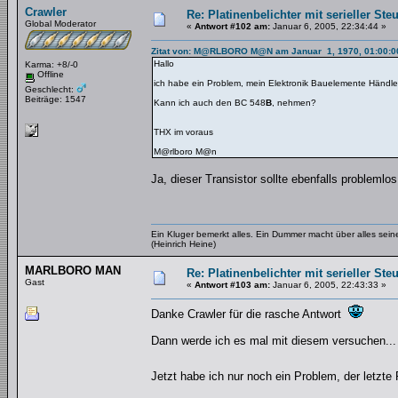
Crawler
Re: Platinenbelichter mit serieller Ste
Global Moderator
«
Antwort #102 am:
Januar 6, 2005, 22:34:44 »
Zitat von: M@RLBORO M@N am Januar 1, 1970, 01:00:0
Hallo
Karma: +8/-0
Offline
ich habe ein Problem, mein Elektronik Bauelemente Händler
Geschlecht:
Beiträge: 1547
Kann ich auch den BC 548
B
, nehmen?
THX im voraus
M@rlboro M@n
Ja, dieser Transistor sollte ebenfalls problemlos
Ein Kluger bemerkt alles. Ein Dummer macht über alles se
(Heinrich Heine)
MARLBORO MAN
Re: Platinenbelichter mit serieller Ste
Gast
«
Antwort #103 am:
Januar 6, 2005, 22:43:33 »
Danke Crawler für die rasche Antwort
Dann werde ich es mal mit diesem versuchen...
Jetzt habe ich nur noch ein Problem, der letzt