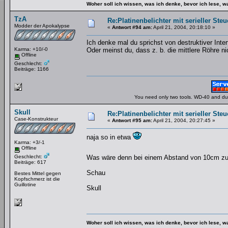
Woher soll ich wissen, was ich denke, bevor ich lese, 
TzA
Re:Platinenbelichter mit serieller Steu
Modder der Apokalypse
«
Antwort #94 am:
April 21, 2004, 20:18:10 »
Ich denke mal du sprichst von destruktiver Int
Karma: +10/-0
Oder meinst du, dass z. b. die mittlere Röhre n
Offline
Geschlecht:
Beiträge: 1166
You need only two tools. WD-40 and duct
Skull
Re:Platinenbelichter mit serieller Steu
Case-Konstrukteur
«
Antwort #95 am:
April 21, 2004, 20:27:45 »
naja so in etwa
Karma: +3/-1
Offline
Geschlecht:
Was wäre denn bei einem Abstand von 10cm zu
Beiträge: 617
Schau
Bestes Mittel gegen
Kopfschmerz ist die
Guillotine
Skull
Woher soll ich wissen, was ich denke, bevor ich lese, 