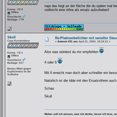
naja das liegt an der fläche die du später mal be
Karma: +5/-0
vielleicht eine röhre als ersatz aufzuheben!
Offline
Geschlecht:
Beiträge: 779
Skull
Re:Platinenbelichter mit serieller Steu
Case-Konstrukteur
«
Antwort #91 am:
April 21, 2004, 16:34:21 »
Alos was würdest du mir empfehlen
Karma: +3/-1
Offline
Geschlecht:
4 oder 6
Beiträge: 617
Bestes Mittel gegen
Kopfschmerz ist die
Mit 6 erreicht man doch aber schneller ein bes
Guillotine
Natürlich ist die Idde mit den Ersatzröhren auc
Schau
Skull
Woher soll ich wissen, was ich denke, bevor ich lese, 