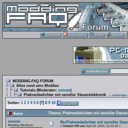
MODDING-FAQ FORUM
Alles rund ums Modden
Tutorials
(Moderator:
xonom
)
Platinenbelichter mit serieller Steuerelektronik
« vorheriges
Seiten:
1
2
3
4
5
6
[
7
]
8
9
10
Thema: Platinenbelichter mit serieller Steue
Autor
xonom
Re:Platinenbelichter mit serieller Steu
Modding MacGyver
«
Antwort #90 am:
April 20, 2004, 21:31:40 »