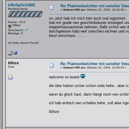
IrReSpOnSiBlE
Re: Platinenbelichter mit serieller Ste
Modding-Noob
«
Antwort #98 am:
Oktober 31, 2004, 16:42:30 »
so, jetzt hab ich mich hier auch mal registriert.
Karma: +0/-0
hab mir grade nen gesichtsbräuner ersteigert u
Offline
treppenhausautomat nehmen, (falls schon wer die
Geschlecht:
durchgelesen hab) weil zwischen rechner und vo
Beiträge: 9
bissl umschaun..........
Ich liebe dieses Forum!
b0nze
Re: Platinenbelichter mit serieller Ste
Gast
«
Antwort #99 am:
Oktober 31, 2004, 16:56:05 »
welcome on board
die idee hatten sicher schon viele hehe.. aber ic
wenn du glück hast, dann hängt noch nen schöne
ich hab einfach nen schalter hehe, soll aber irg
b0nze