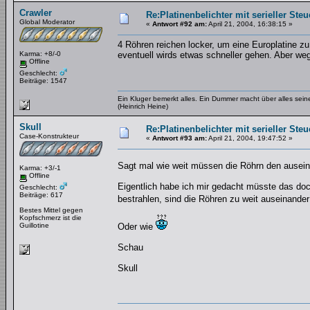
Crawler
Re:Platinenbelichter mit serieller Steu
Global Moderator
«
Antwort #92 am:
April 21, 2004, 16:38:15 »
4 Röhren reichen locker, um eine Europlatine zu
Karma: +8/-0
eventuell wirds etwas schneller gehen. Aber we
Offline
Geschlecht:
Beiträge: 1547
Ein Kluger bemerkt alles. Ein Dummer macht über alles se
(Heinrich Heine)
Skull
Re:Platinenbelichter mit serieller Steu
Case-Konstrukteur
«
Antwort #93 am:
April 21, 2004, 19:47:52 »
Sagt mal wie weit müssen die Röhrn den ausei
Karma: +3/-1
Offline
Eigentlich habe ich mir gedacht müsste das doch 
Geschlecht:
Beiträge: 617
bestrahlen, sind die Röhren zu weit auseinande
Bestes Mittel gegen
Kopfschmerz ist die
Guillotine
Oder wie
Schau
Skull