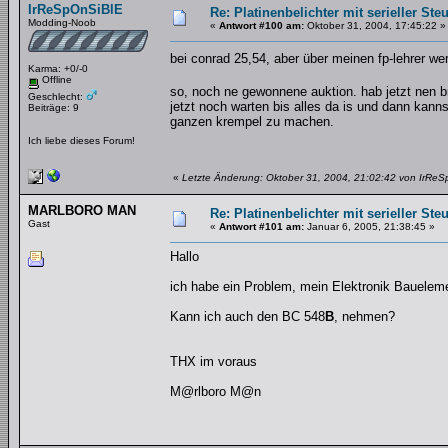
IrReSpOnSiBlE
Re: Platinenbelichter mit serieller Ste
Modding-Noob
«
Antwort #100 am:
Oktober 31, 2004, 17:45:22 »
bei conrad 25,54, aber über meinen fp-lehrer 
Karma: +0/-0
Offline
so, noch ne gewonnene auktion. hab jetzt nen 
Geschlecht:
jetzt noch warten bis alles da is und dann kanns
Beiträge: 9
ganzen krempel zu machen.
Ich liebe dieses Forum!
«
Letzte Änderung: Oktober 31, 2004, 21:02:42 von IrRe
MARLBORO MAN
Re: Platinenbelichter mit serieller Ste
Gast
«
Antwort #101 am:
Januar 6, 2005, 21:38:45 »
Hallo
ich habe ein Problem, mein Elektronik Baueleme
Kann ich auch den BC 548
B
, nehmen?
THX im voraus
M@rlboro M@n