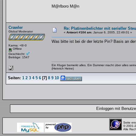
M@rlboro M@n
Crawler
Re: Platinenbelichter mit serieller Ste
Global Moderator
«
Antwort #104 am:
Januar 6, 2005, 22:49:01 »
Was bitte ist bei dir der letzte Pin? Basis an
Karma: +8/-0
Offline
Geschlecht:
Beiträge: 1547
Ein Kluger bemerkt alles. Ein Dummer macht über alles se
(Heinrich Heine)
Seiten:
1
2
3
4
5
6
[
7
]
8
9
10
Einloggen mit Benut
Seite ers
© 2001-
Alle Rec