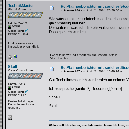
TechnikMaster
Re:Platinenbelichter mit serieller Steu
Global Moderator
«
Antwort #96 am:
April 21, 2004, 20:29:38 »
Wie wärs du nimmst einfach mal denselben absta
Karma: +10/-0
gleichmässig bräunen.
Offline
Desweiteren wäre ich dir sehr verbunden, wenn 
Geschlecht:
Doppelposten würdest.
Beiträge: 1403
I didn't know it was
impossible when i did it.
"I want to know God's thoughts, the rest are details."
-Albert Einstein
Skull
Re:Platinenbelichter mit serieller Steu
Case-Konstrukteur
«
Antwort #97 am:
April 22, 2004, 16:49:24 »
Gut Technikmaster ich werde mich an deinem Vor
Karma: +3/-1
Offline
Ich verspreche [smile=2] Besserung[/smile]
Geschlecht:
Beiträge: 617
Schau
Bestes Mittel gegen
Kopfschmerz ist die
Skull
Guillotine
Woher soll ich wissen, was ich denke, bevor ich lese, 