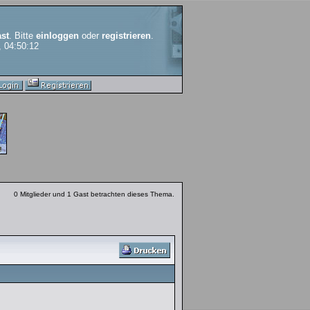
st
. Bitte
einloggen
oder
registrieren
.
, 04:50:12
0 Mitglieder und 1 Gast betrachten dieses Thema.