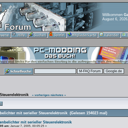
Willkommen
Ga
August 6, 2026
 Steuerelektronik
« vorheriges
nächstes »
elichter mit serieller Steuerelektronik (Gelesen 154023 mal)
enbelichter mit serieller Steuerelektronik
105 am:
Januar 7, 2005, 00:05:25 »