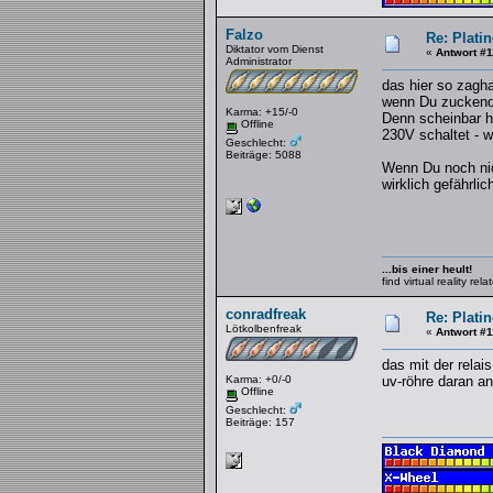
Falzo
Re: Platin
Diktator vom Dienst
«
Antwort #1
Administrator
das hier so zagha
wenn Du zuckend 
Karma: +15/-0
Denn scheinbar ha
Offline
230V schaltet - w
Geschlecht:
Beiträge: 5088
Wenn Du noch nich
wirklich gefährlich
...bis einer heult!
find virtual reality re
conradfreak
Re: Platin
Lötkolbenfreak
«
Antwort #1
das mit der relai
Karma: +0/-0
uv-röhre daran an
Offline
Geschlecht:
Beiträge: 157