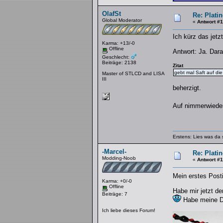
OlafSt
Re: Platin
Global Moderator
«
Antwort #1
Ich kürz das jetzt
Karma: +13/-0
Offline
Antwort: Ja. Dar
Geschlecht:
Beiträge: 2138
Zitat
gebt mal Saft auf di
Master of STLCD and LISA
III
beherzigt.
Auf nimmerwied
Erstens: Lies was da 
-Marcel-
Re: Platin
Modding-Noob
«
Antwort #1
Mein erstes Post
Karma: +0/-0
Offline
Habe mir jetzt d
Beiträge: 7
Habe meine De
Ich liebe dieses Forum!