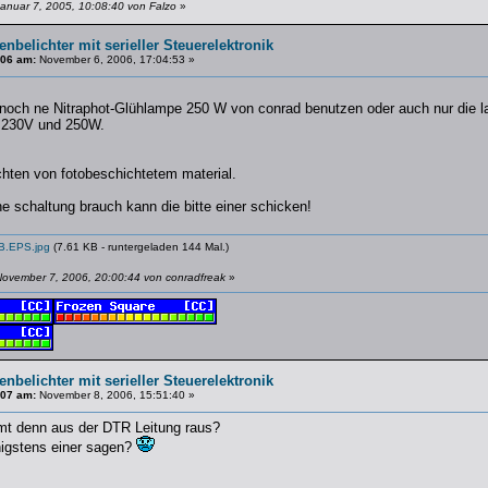
anuar 7, 2005, 10:08:40 von Falzo
»
enbelichter mit serieller Steuerelektronik
106 am:
November 6, 2006, 17:04:53 »
och ne Nitraphot-Glühlampe 250 W von conrad benutzen oder auch nur die 
t 230V und 250W.
chten von fotobeschichtetem material.
 schaltung brauch kann die bitte einer schicken!
.EPS.jpg
(7.61 KB - runtergeladen 144 Mal.)
November 7, 2006, 20:00:44 von conradfreak
»
enbelichter mit serieller Steuerelektronik
107 am:
November 8, 2006, 15:51:40 »
mt denn aus der DTR Leitung raus?
igstens einer sagen?