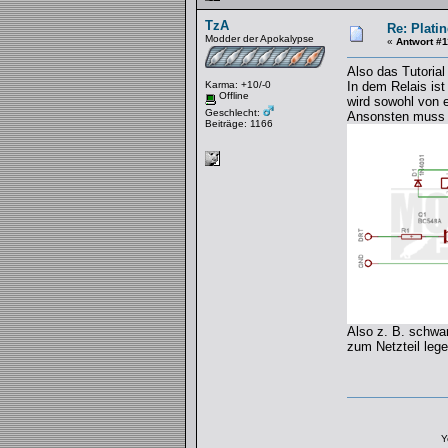
TzA
Re: Platin
Modder der Apokalypse
«
Antwort #1
Also das Tutorial 
Karma: +10/-0
In dem Relais ist
Offline
wird sowohl von 
Geschlecht:
Ansonsten muss d
Beiträge: 1166
Also z. B. schwa
zum Netzteil leg
Y