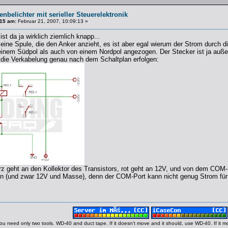
enbelichter mit serieller Steuerelektronik
15 am:
Februar 21, 2007, 10:09:13 »
ist da ja wirklich ziemlich knapp...
 eine Spule, die den Anker anzieht, es ist aber egal wierum der Strom durch di
einem Südpol als auch von einem Nordpol angezogen. Der Stecker ist ja auße
ie Verkabelung genau nach dem Schaltplan erfolgen:
rz geht an den Kollektor des Transistors, rot geht an 12V, und von dem COM
en (und zwar 12V und Masse), denn der COM-Port kann nicht genug Strom für d
ou need only two tools. WD-40 and duct tape. If it doesn't move and it should, use WD-40. If it 