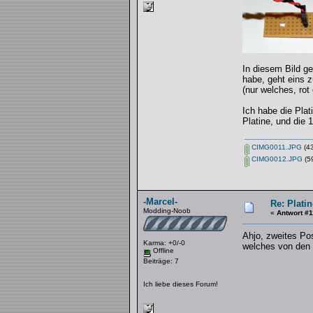
In diesem Bild ge
habe, geht eins z
(nur welches, rot
Ich habe die Plat
Platine, und die 
CIMG0011.JPG
(43
CIMG0012.JPG
(59
-Marcel-
Re: Platin
Modding-Noob
«
Antwort #1
Ahjo, zweites P
Karma: +0/-0
welches von den
Offline
Beiträge: 7
Ich liebe dieses Forum!