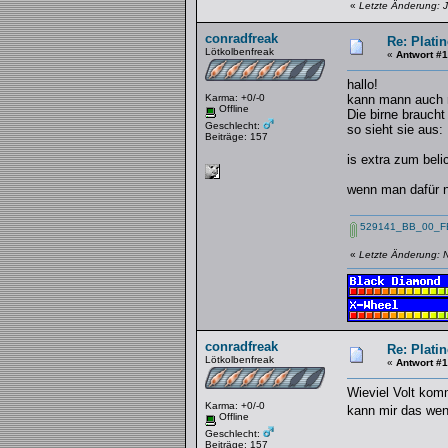
«
Letzte Änderung: J
conradfreak
Re: Platin
Lötkolbenfreak
«
Antwort #
hallo!
Karma: +0/-0
kann mann auch n
Offline
Die birne brauch
Geschlecht:
so sieht sie aus:
Beiträge: 157
is extra zum beli
wenn man dafür ne
529141_BB_00_FB
«
Letzte Änderung: 
conradfreak
Re: Platin
Lötkolbenfreak
«
Antwort #
Wieviel Volt kom
Karma: +0/-0
kann mir das wen
Offline
Geschlecht:
Beiträge: 157