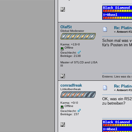
OlafSt
Re: Platin
Global Moderator
«
Antwort #
Schon mal was vo
Karma: +13/-0
für's Posten im 
Offline
Geschlecht:
Beiträge: 2138
Master of STLCD and LISA
III
Erstens: Lies was da 
conradfreak
Re: Platin
Lötkolbenfreak
«
Antwort #
OK, was ein RS23
Karma: +0/-0
zu betreiben?
Offline
Geschlecht:
Beiträge: 157