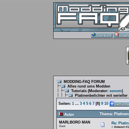
MODDING-FAQ FORUM
Alles rund ums Modden
Tutorials
(Moderator:
xonom
)
Platinenbelichter mit serieller
Seiten:
1
...
3
4
5
6
7
[
8
]
9
10
Thema: Platinenb
Autor
MARLBORO MAN
Re: Platin
Gast
«
Antwort #