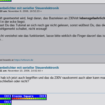
enbelichter mit serieller Steuerelektronik
10 am:
November 9, 2006, 19:52:23 »
ft geantwortet wird, liegt daran, das Basteleien an 230Volt
lebensgefaehrlic
in der ecke liegst.
st Du das Tutorial an sich noch gar nicht gelesen, sonst wüßtest Du, das di
ohlgemerkt schaltet, nicht erzeugt!
t verstehst wie das funktioniert, lasse bitte wirklich die Finger davon! das is
...
lated boards at
https://vrforum.de
enbelichter mit serieller Steuerelektronik
11 am:
November 10, 2006, 14:02:44 »
s hab ich jetzt auch begriffen und das da 230V rauskommt auch aber kann mann
schließen oder nicht?