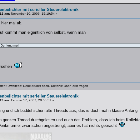
enbelichter mit serieller Steuerelektronik
12 am:
November 10, 2006, 15:19:54 »
 hier mal ab.
auf kommt man eigentlich von selbst, wenn man
e Denkmurmel
ersehen
steht. Zweitens: Denk drüber nach. Drittens: Dann erst fragen
enbelichter mit serieller Steuerelektronik
13 am:
Februar 17, 2007, 20:56:51 »
ing und ich buddel schon alte Threads aus, das is doch mal n klasse Anfang
en ganzen Thread durchgelesen und auch das Problem, dass ich beim Kollekt
nkmurmel zwar schon angestrengt, aber es hat nichts gebracht