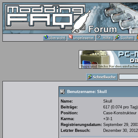
Benutzername: Skull
Name:
Skull
Beiträge:
617 (0.074 pro Tag)
Position:
Case-Konstrukteur
Karma:
+3/-1
Registrierungsdatum:
September 29, 2003
Letzter Besuch:
Dezember 30, 2012