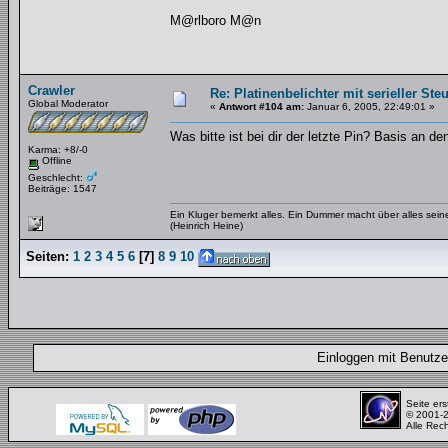
M@rlboro M@n
Crawler
Re: Platinenbelichter mit serieller Ste
Global Moderator
«
Antwort #104 am:
Januar 6, 2005, 22:49:01 »
Was bitte ist bei dir der letzte Pin? Basis an
Karma: +8/-0
Offline
Geschlecht:
Beiträge: 1547
Ein Kluger bemerkt alles. Ein Dummer macht über alles se
(Heinrich Heine)
Seiten:
1
2
3
4
5
6
[
7
]
8
9
10
Einloggen mit Benut
Seite ers
© 2001-
Alle Rec