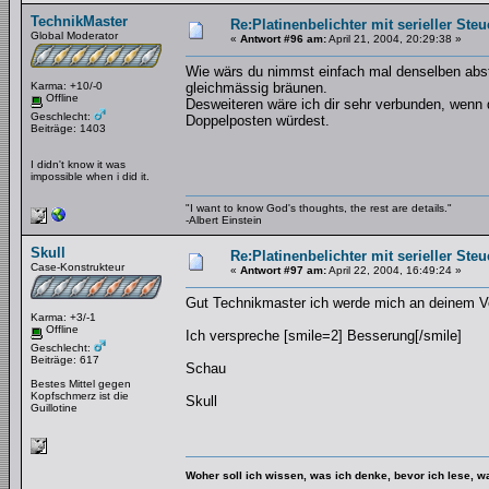
TechnikMaster
Re:Platinenbelichter mit serieller Steu
Global Moderator
«
Antwort #96 am:
April 21, 2004, 20:29:38 »
Wie wärs du nimmst einfach mal denselben absta
Karma: +10/-0
gleichmässig bräunen.
Offline
Desweiteren wäre ich dir sehr verbunden, wenn 
Geschlecht:
Doppelposten würdest.
Beiträge: 1403
I didn't know it was
impossible when i did it.
"I want to know God's thoughts, the rest are details."
-Albert Einstein
Skull
Re:Platinenbelichter mit serieller Steu
Case-Konstrukteur
«
Antwort #97 am:
April 22, 2004, 16:49:24 »
Gut Technikmaster ich werde mich an deinem Vor
Karma: +3/-1
Offline
Ich verspreche [smile=2] Besserung[/smile]
Geschlecht:
Beiträge: 617
Schau
Bestes Mittel gegen
Kopfschmerz ist die
Skull
Guillotine
Woher soll ich wissen, was ich denke, bevor ich lese, 