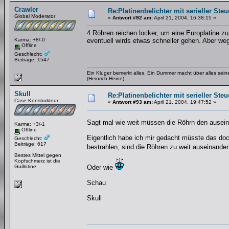
Crawler
Re:Platinenbelichter mit serieller Steu
Global Moderator
«
Antwort #92 am:
April 21, 2004, 16:38:15 »
4 Röhren reichen locker, um eine Europlatine zu
Karma: +8/-0
eventuell wirds etwas schneller gehen. Aber we
Offline
Geschlecht:
Beiträge: 1547
Ein Kluger bemerkt alles. Ein Dummer macht über alles se
(Heinrich Heine)
Skull
Re:Platinenbelichter mit serieller Steu
Case-Konstrukteur
«
Antwort #93 am:
April 21, 2004, 19:47:52 »
Sagt mal wie weit müssen die Röhrn den ausei
Karma: +3/-1
Offline
Eigentlich habe ich mir gedacht müsste das doch 
Geschlecht:
Beiträge: 617
bestrahlen, sind die Röhren zu weit auseinande
Bestes Mittel gegen
Kopfschmerz ist die
Guillotine
Oder wie
Schau
Skull