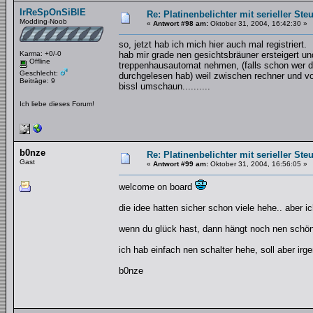
IrReSpOnSiBlE
Re: Platinenbelichter mit serieller Ste
Modding-Noob
«
Antwort #98 am:
Oktober 31, 2004, 16:42:30 »
so, jetzt hab ich mich hier auch mal registriert.
Karma: +0/-0
hab mir grade nen gesichtsbräuner ersteigert u
Offline
treppenhausautomat nehmen, (falls schon wer die
Geschlecht:
durchgelesen hab) weil zwischen rechner und vo
Beiträge: 9
bissl umschaun..........
Ich liebe dieses Forum!
b0nze
Re: Platinenbelichter mit serieller Ste
Gast
«
Antwort #99 am:
Oktober 31, 2004, 16:56:05 »
welcome on board
die idee hatten sicher schon viele hehe.. aber ic
wenn du glück hast, dann hängt noch nen schöne
ich hab einfach nen schalter hehe, soll aber irg
b0nze