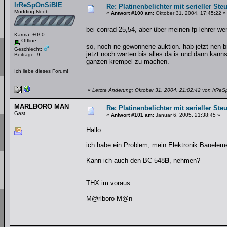
IrReSpOnSiBlE
Re: Platinenbelichter mit serieller Ste
Modding-Noob
«
Antwort #100 am:
Oktober 31, 2004, 17:45:22 »
bei conrad 25,54, aber über meinen fp-lehrer 
Karma: +0/-0
Offline
so, noch ne gewonnene auktion. hab jetzt nen 
Geschlecht:
jetzt noch warten bis alles da is und dann kanns
Beiträge: 9
ganzen krempel zu machen.
Ich liebe dieses Forum!
«
Letzte Änderung: Oktober 31, 2004, 21:02:42 von IrRe
MARLBORO MAN
Re: Platinenbelichter mit serieller Ste
Gast
«
Antwort #101 am:
Januar 6, 2005, 21:38:45 »
Hallo
ich habe ein Problem, mein Elektronik Baueleme
Kann ich auch den BC 548
B
, nehmen?
THX im voraus
M@rlboro M@n