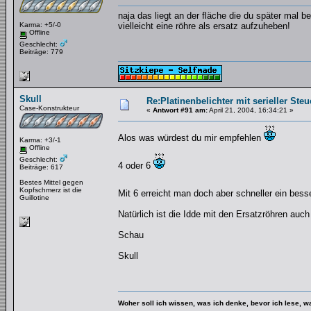
naja das liegt an der fläche die du später mal be
Karma: +5/-0
vielleicht eine röhre als ersatz aufzuheben!
Offline
Geschlecht:
Beiträge: 779
Skull
Re:Platinenbelichter mit serieller Steu
Case-Konstrukteur
«
Antwort #91 am:
April 21, 2004, 16:34:21 »
Alos was würdest du mir empfehlen
Karma: +3/-1
Offline
Geschlecht:
4 oder 6
Beiträge: 617
Bestes Mittel gegen
Kopfschmerz ist die
Mit 6 erreicht man doch aber schneller ein bes
Guillotine
Natürlich ist die Idde mit den Ersatzröhren auc
Schau
Skull
Woher soll ich wissen, was ich denke, bevor ich lese, 