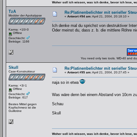
Woher soll ich wissen, was ich denke, bevor ich lese, 
TzA
Re:Platinenbelichter mit serieller Steu
Modder der Apokalypse
«
Antwort #94 am:
April 21, 2004, 20:18:10 »
Ich denke mal du sprichst von destruktiver Int
Karma: +10/-0
Oder meinst du, dass z. b. die mittlere Röhre n
Offline
Geschlecht:
Beiträge: 1166
You need only two tools. WD-40 and duct
Skull
Re:Platinenbelichter mit serieller Steu
Case-Konstrukteur
«
Antwort #95 am:
April 21, 2004, 20:27:45 »
naja so in etwa
Karma: +3/-1
Offline
Geschlecht:
Was wäre denn bei einem Abstand von 10cm zu
Beiträge: 617
Schau
Bestes Mittel gegen
Kopfschmerz ist die
Guillotine
Skull
Woher soll ich wissen, was ich denke, bevor ich lese, 