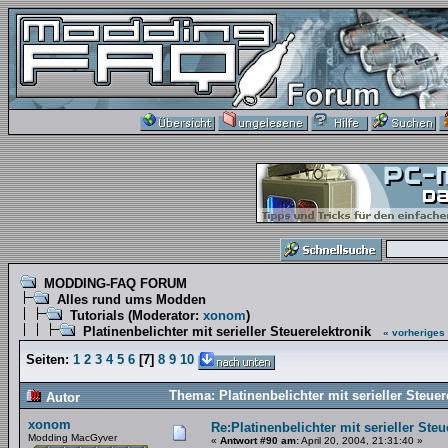
MODDING-FAQ FORUM
Alles rund ums Modden
Tutorials
(Moderator:
xonom
)
Platinenbelichter mit serieller Steuerelektronik
« vorheriges
Seiten:
1
2
3
4
5
6
[
7
]
8
9
10
Thema: Platinenbelichter mit serieller Steue
Autor
xonom
Re:Platinenbelichter mit serieller Steu
Modding MacGyver
«
Antwort #90 am:
April 20, 2004, 21:31:40 »