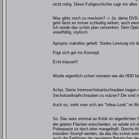
nicht nötig. Diese Fußgeschichte sagt mir alles
Was gibts noch zu meckern? -> Ja. deine DVD-D-
geht lässt es immer schludrig wirken, auch wenn 
Ich würde das schön plan versenken. Dein Optis
unauffällig, stylisch.
Apropos makellos gefeilt: Starke Leistung mit
Fügt sich gut ins Konzept.
Echt klasse!!!
Wurde eigentlich schon verraten wie die HDD be
Achja: Deine Innensechskantschrauben tragen 
Sechskantkopfschrauben zu nutzen? Die sind nu
Auch so, sieht man sich am "Inbus-Look" im Mod
So. Das wars erstmal an Kritik im eigentlichen
der glatten Flächen entscheiden, so würde ich d
Polierpaste ist doch eher mangelhaft. Durchs A
trotzdem Stumpf werden, da das Alu schon sei
auch die Fettfinger der neugieren Betatscher 