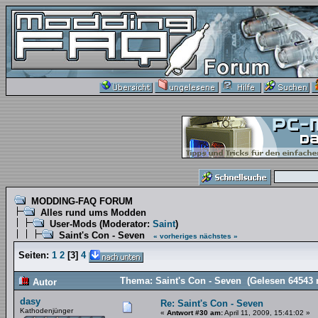
MODDING-FAQ FORUM
Alles rund ums Modden
User-Mods
(Moderator:
Saint
)
Saint's Con - Seven
« vorheriges
nächstes »
Seiten:
1
2
[
3
]
4
Thema: Saint's Con - Seven (Gelesen 64543 
Autor
dasy
Re: Saint's Con - Seven
Kathodenjünger
«
Antwort #30 am:
April 11, 2009, 15:41:02 »