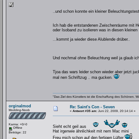
..und schon konnte ein kleiner Beleuchtungstest
Ich hab die entstandenen Zwischenräume mit Heiß
oder Isoband zu isolieren was in diesen kleinen 
...kommt ja wieder diese Alublende drüber..
Und nochmal ohne Beleuchtung weil ja glaub ich 
Tjoa das wars leider schon wieder aber jetzt ju
mal nen Schriftzug .. ma gucken.
"Das Ziel des Künstlers ist die Erschaffung des Schönen. W
orginalmod
Re: Saint's Con - Seven
Modding-Noob
«
Antwort #35 am:
Juni 22, 2009, 20:14:14 »
Karma: +0/-0
Sieht echt geil aus
Offline
Hat irgenwie ähnlichkeit mit nem Mac mini
Beiträge: 22
Freu mich schon auf den fertigen Lüfter