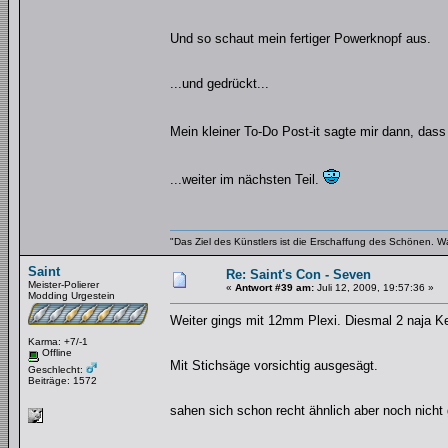
Und so schaut mein fertiger Powerknopf aus.
...und gedrückt...
Mein kleiner To-Do Post-it sagte mir dann, dass
...weiter im nächsten Teil.
"Das Ziel des Künstlers ist die Erschaffung des Schönen. W
Saint
Re: Saint's Con - Seven
Meister-Polierer
«
Antwort #39 am:
Juli 12, 2009, 19:57:36 »
Modding Urgestein
Weiter gings mit 12mm Plexi. Diesmal 2 naja Ke
Karma: +7/-1
Offline
Mit Stichsäge vorsichtig ausgesägt.
Geschlecht:
Beiträge: 1572
sahen sich schon recht ähnlich aber noch nich