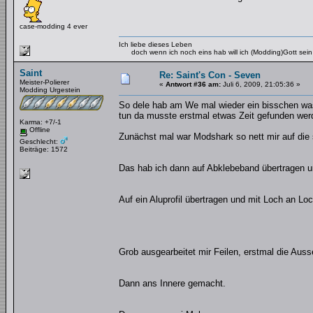
case-modding 4 ever
Ich liebe dieses Leben
doch wenn ich noch eins hab will ich (Modding)Gott sein
Saint
Re: Saint's Con - Seven
Meister-Polierer
«
Antwort #36 am:
Juli 6, 2009, 21:05:36 »
Modding Urgestein
So dele hab am We mal wieder ein bisschen was 
tun da musste erstmal etwas Zeit gefunden wer
Karma: +7/-1
Offline
Zunächst mal war Modshark so nett mir auf die 
Geschlecht:
Beiträge: 1572
Das hab ich dann auf Abklebeband übertragen un
Auf ein Aluprofil übertragen und mit Loch an L
Grob ausgearbeitet mir Feilen, erstmal die Auss
Dann ans Innere gemacht.