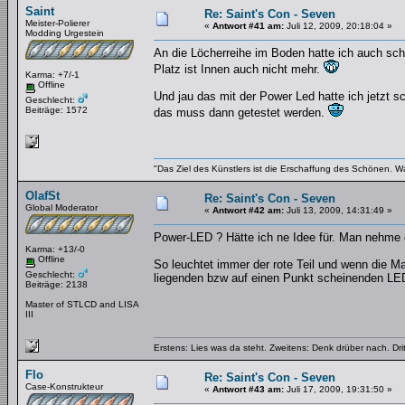
Saint
Re: Saint's Con - Seven
Meister-Polierer
«
Antwort #41 am:
Juli 12, 2009, 20:18:04 »
Modding Urgestein
An die Löcherreihe im Boden hatte ich auch scho
Platz ist Innen auch nicht mehr.
Karma: +7/-1
Offline
Und jau das mit der Power Led hatte ich jetzt s
Geschlecht:
Beiträge: 1572
das muss dann getestet werden.
"Das Ziel des Künstlers ist die Erschaffung des Schönen. W
OlafSt
Re: Saint's Con - Seven
Global Moderator
«
Antwort #42 am:
Juli 13, 2009, 14:31:49 »
Power-LED ? Hätte ich ne Idee für. Man nehme 
Karma: +13/-0
Offline
So leuchtet immer der rote Teil und wenn die Ma
Geschlecht:
liegenden bzw auf einen Punkt scheinenden LED 
Beiträge: 2138
Master of STLCD and LISA
III
Erstens: Lies was da steht. Zweitens: Denk drüber nach. Dri
Flo
Re: Saint's Con - Seven
Case-Konstrukteur
«
Antwort #43 am:
Juli 17, 2009, 19:31:50 »