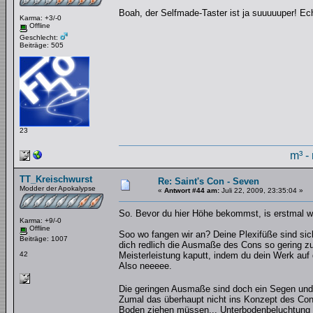
Boah, der Selfmade-Taster ist ja suuuuuper! Ec
Karma: +3/-0
Offline
Geschlecht:
Beiträge: 505
23
m³ -
TT_Kreischwurst
Re: Saint's Con - Seven
Modder der Apokalypse
«
Antwort #44 am:
Juli 22, 2009, 23:35:04 »
So. Bevor du hier Höhe bekommst, is erstmal w
Karma: +9/-0
Offline
Soo wo fangen wir an? Deine Plexifüße sind sic
Beiträge: 1007
dich redlich die Ausmaße des Cons so gering 
42
Meisterleistung kaputt, indem du dein Werk auf 
Also neeeee.
Die geringen Ausmaße sind doch ein Segen und 
Zumal das überhaupt nicht ins Konzept des Con
Boden ziehen müssen... Unterbodenbeluchtung wä