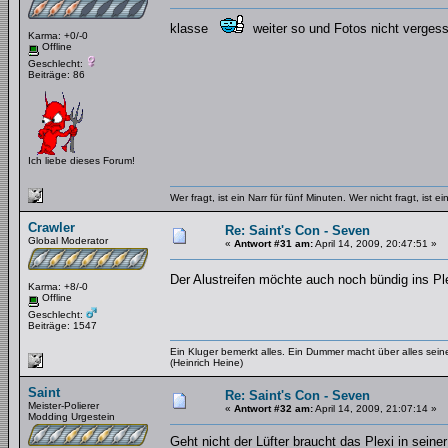
klasse
weiter so und Fotos nicht verge
Karma: +0/-0
Offline
Geschlecht:
Beiträge: 86
Ich liebe dieses Forum!
Wer fragt, ist ein Narr für fünf Minuten. Wer nicht fragt, ist ei
Crawler
Re: Saint's Con - Seven
Global Moderator
«
Antwort #31 am:
April 14, 2009, 20:47:51 »
Der Alustreifen möchte auch noch bündig ins P
Karma: +8/-0
Offline
Geschlecht:
Beiträge: 1547
Ein Kluger bemerkt alles. Ein Dummer macht über alles se
(Heinrich Heine)
Saint
Re: Saint's Con - Seven
Meister-Polierer
«
Antwort #32 am:
April 14, 2009, 21:07:14 »
Modding Urgestein
Geht nicht der Lüfter braucht das Plexi in sein