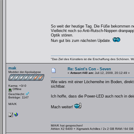
So weit der heutige Tag. Die Füße bekommen no
Vielleicht noch so Anti-Rutsch-Noppen dranpapp
Optik stören.
Nun gut bis zum nächsten Update.
"Das Ziel des Künstlers ist die Erschaffung des Schönen. W
mak
Re: Saint's Con - Seven
Modder der Apokalypse
«
Antwort #40 am:
Juli 12, 2009, 20:12:49 »
Wie wärs mit einer Löcherreihe im Boden, dire
Karma: +3/-0
sichtbar.
Offline
Geschlecht:
Ich hoffe, dass die Power-LED auch noch in de
Beiträge: 1147
M/A/K
Mach weiter!
M/A/K hat gesprochen!
Athlon X2 6400 + Xigmatek Achilles / 2x 2 GB RAM / 64 G