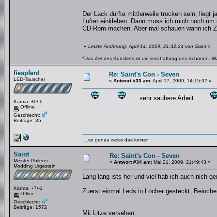
Der Lack dürfte mittlerweile trocken sein, liegt
Lüfter einkleben. Dann muss ich mich noch um d
CD-Rom machen. Aber mal schauen wann ich Zei
«
Letzte Änderung: April 14, 2009, 21:42:24 von Saint
»
"Das Ziel des Künstlers ist die Erschaffung des Schönen. W
fiespferd
Re: Saint's Con - Seven
LED-Tauscher
«
Antwort #33 am:
April 17, 2009, 14:15:02 »
sehr saubere Arbeit
Karma: +0/-0
Offline
Geschlecht:
Beiträge: 35
....so genau weiss das keiner
Saint
Re: Saint's Con - Seven
Meister-Polierer
«
Antwort #34 am:
Mai 21, 2009, 21:49:43 »
Modding Urgestein
Lang lang ists her und viel hab ich auch nich g
Karma: +7/-1
Zuerst einmal Leds in Löcher gesteckt, Beinche
Offline
Geschlecht:
Beiträge: 1572
Mit Litze versehen...