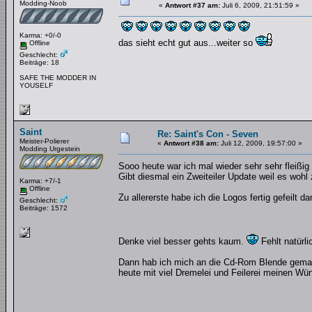
Modding-Noob
«
Antwort #37 am:
Juli 6, 2009, 21:51:59 »
Karma: +0/-0
das sieht echt gut aus...weiter so
Offline
Geschlecht:
Beiträge: 18
SAFE THE MODDER IN
YOUSELF
Saint
Re: Saint's Con - Seven
Meister-Polierer
«
Antwort #38 am:
Juli 12, 2009, 19:57:00 »
Modding Urgestein
Sooo heute war ich mal wieder sehr sehr fleißi
Gibt diesmal ein Zweiteiler Update weil es wohl z
Karma: +7/-1
Offline
Zu allererste habe ich die Logos fertig gefeilt d
Geschlecht:
Beiträge: 1572
Denke viel besser gehts kaum.
Fehlt natürli
Dann hab ich mich an die Cd-Rom Blende gemacht 
heute mit viel Dremelei und Feilerei meinen Wün