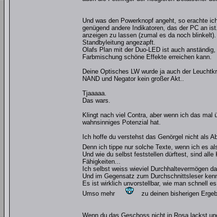
Und was den Powerknopf angeht, so erachte ich 
genügend andere Indikatoren, das der PC an ist. (
anzeigen zu lassen (zumal es da noch blinkelt
Standbyleitung angezapft.
Olafs Plan mit der Duo-LED ist auch anständig
Farbmischung schöne Effekte erreichen kann.
Deine Optisches LW wurde ja auch der Leuchtkr
NAND und Negator kein großer Akt..
Tjaaaaa.
Das wars.
Klingt nach viel Contra, aber wenn ich das mal
wahnsinniges Potenzial hat.
Ich hoffe du verstehst das Genörgel nicht als A
Denn ich tippe nur solche Texte, wenn ich es al
Und wie du selbst feststellen dürftest, sind al
Fähigkeiten...
Ich selbst weiss wieviel Durchhaltevermögen daz
Und im Gegensatz zum Durchschnittsleser kenn
Es ist wirklich unvorstellbar, wie man schnell 
Umso mehr
zu deinen bisherigen Ergeb
Wenn du das Geschoss nicht in Rosa lackst und 