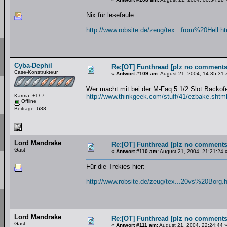
Nix für lesefaule:
http://www.robsite.de/zeug/tex...from%20Hell.h
Cyba-Dephil
Re:[OT] Funthread [plz no comments
Case-Konstrukteur
«
Antwort #109 am:
August 21, 2004, 14:35:31 
Wer macht mit bei der M-Faq 5 1/2 Slot Backofe
Karma: +1/-7
http://www.thinkgeek.com/stuff/41/ezbake.shtm
Offline
Beiträge: 688
Lord Mandrake
Re:[OT] Funthread [plz no comments
Gast
«
Antwort #110 am:
August 21, 2004, 21:21:24 
Für die Trekies hier:
http://www.robsite.de/zeug/tex...20vs%20Borg.
Lord Mandrake
Re:[OT] Funthread [plz no comments
Gast
«
Antwort #111 am:
August 21, 2004, 22:24:44 