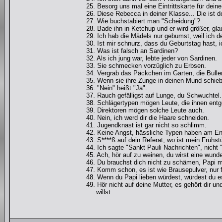
25. Besorg uns mal eine Eintrittskarte für dein
26. Diese Rebecca in deiner Klasse... Die ist d
27. Wie buchstabiert man "Scheidung"?
28. Bade ihn in Ketchup und er wird größer, gla
29. Ich hab die Mädels nur gebumst, weil ich de
30. Ist mir schnurz, dass du Geburtstag hast, 
31. Was ist falsch an Sardinen?
32. Als ich jung war, lebte jeder von Sardinen.
33. Sie schmecken vorzüglich zu Erbsen.
34. Vergrab das Päckchen im Garten, die Bullen
35. Wenn sie ihre Zunge in deinen Mund schiebt,
36. "Nein" heißt "Ja".
37. Rauch gefälligst auf Lunge, du Schwuchtel.
38. Schlägertypen mögen Leute, die ihnen entg
39. Direktoren mögen solche Leute auch.
40. Nein, ich werd dir die Haare schneiden.
41. Jugendknast ist gar nicht so schlimm.
42. Keine Angst, hässliche Typen haben am En
43. S****ß auf dein Referat, wo ist mein Frühs
44. Ich sagte "Sankt Pauli Nachrichten", nicht 
45. Ach, hör auf zu weinen, du wirst eine wund
46. Du brauchst dich nicht zu schämen, Papi 
47. Komm schon, es ist wie Brausepulver, nur f
48. Wenn du Papi lieben würdest, würdest du e
49. Hör nicht auf deine Mutter, es gehört dir 
willst.