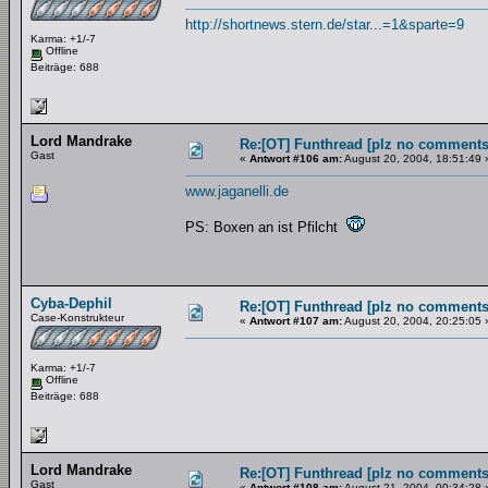
http://shortnews.stern.de/star...=1&sparte=9
Karma: +1/-7
Offline
Beiträge: 688
Lord Mandrake
Re:[OT] Funthread [plz no comments
Gast
«
Antwort #106 am:
August 20, 2004, 18:51:49 
www.jaganelli.de
PS: Boxen an ist Pfilcht
Cyba-Dephil
Re:[OT] Funthread [plz no comments
Case-Konstrukteur
«
Antwort #107 am:
August 20, 2004, 20:25:05 
Karma: +1/-7
Offline
Beiträge: 688
Lord Mandrake
Re:[OT] Funthread [plz no comments
Gast
«
Antwort #108 am:
August 21, 2004, 00:34:28 