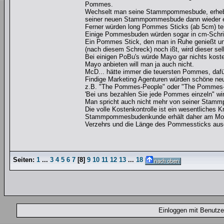
Pommes.
Wechselt man seine Stammpommesbude, erhebt 
seiner neuen Stammpommesbude dann wieder e
Ferner würden long Pommes Sticks (ab 5cm) teur
Einige Pommesbuden würden sogar in cm-Schri
Ein Pommes Stick, den man in Ruhe genießt un
(nach diesem Schreck) noch ißt, wird dieser se
Bei einigen PoBu's würde Mayo gar nichts koste
Mayo anbieten will man ja auch nicht.
McD... hätte immer die teuersten Pommes, daf
Findige Marketing Agenturen würden schöne neue
z.B. "The Pommes-People" oder "The Pommes
'Bei uns bezahlen Sie jede Pommes einzeln" w
Man spricht auch nicht mehr von seiner Stam
Die volle Kostenkontrolle ist ein wesentliches 
Stammpommesbudenkunde erhält daher am Mona
Verzehrs und die Länge des Pommessticks aus
Seiten:
1
...
3
4
5
6
7
[
8
]
9
10
11
12
13
...
18
Einloggen mit Benut