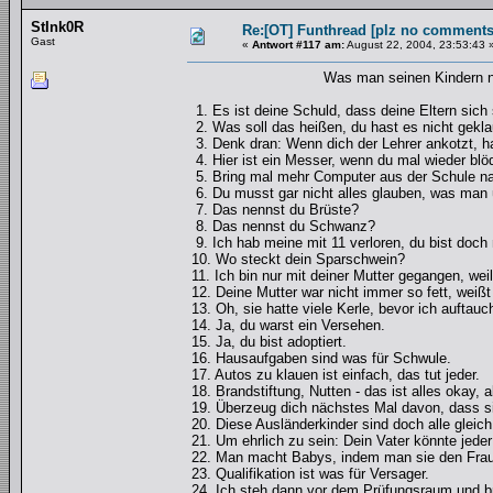
StInk0R
Re:[OT] Funthread [plz no comments
Gast
«
Antwort #117 am:
August 22, 2004, 23:53:43 
Was man seinen Kindern nicht s
1. Es ist deine Schuld, dass deine Eltern sich
2. Was soll das heißen, du hast es nicht gekla
3. Denk dran: Wenn dich der Lehrer ankotzt, ha
4. Hier ist ein Messer, wenn du mal wieder blö
5. Bring mal mehr Computer aus der Schule n
6. Du musst gar nicht alles glauben, was man 
7. Das nennst du Brüste?
8. Das nennst du Schwanz?
9. Ich hab meine mit 11 verloren, du bist doch 
10. Wo steckt dein Sparschwein?
11. Ich bin nur mit deiner Mutter gegangen, weil 
12. Deine Mutter war nicht immer so fett, weißt
13. Oh, sie hatte viele Kerle, bevor ich auftauc
14. Ja, du warst ein Versehen.
15. Ja, du bist adoptiert.
16. Hausaufgaben sind was für Schwule.
17. Autos zu klauen ist einfach, das tut jeder.
18. Brandstiftung, Nutten - das ist alles okay, 
19. Überzeug dich nächstes Mal davon, dass sie
20. Diese Ausländerkinder sind doch alle gleich
21. Um ehrlich zu sein: Dein Vater könnte jede
22. Man macht Babys, indem man sie den Fraue
23. Qualifikation ist was für Versager.
24. Ich steh dann vor dem Prüfungsraum und brü