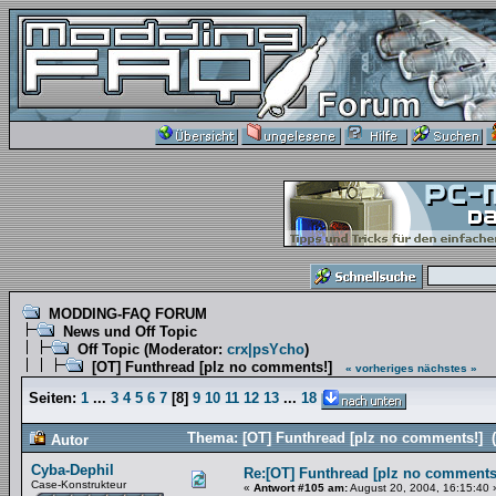
MODDING-FAQ FORUM
News und Off Topic
Off Topic
(Moderator:
crx|psYcho
)
[OT] Funthread [plz no comments!]
« vorheriges
nächstes »
Seiten:
1
...
3
4
5
6
7
[
8
]
9
10
11
12
13
...
18
Thema: [OT] Funthread [plz no comments!] 
Autor
Cyba-Dephil
Re:[OT] Funthread [plz no comments
Case-Konstrukteur
«
Antwort #105 am:
August 20, 2004, 16:15:40 