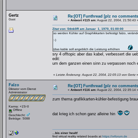
Gertz
Re:[OT] Funthread [plz no comments
Gast
«
Antwort #115 am:
August 22, 2004, 21:50:43 
Zitat von: StInk0R am Januar 1, 1970, 01:00:00
so werden Kühler auf Graphikkarten befestigt falzo, veränd
:-)
(das kable soll angeblich die Leistung erhöhen
sry 4 offtopic aber das kabel, verbessert die u
edit:
um dem ganzen einen sinn zu verpassen noch e
«
Letzte Änderung: August 22, 2004, 22:05:13 von Gertz
Falzo
Re:[OT] Funthread [plz no comments
Diktator vom Dienst
«
Antwort #116 am:
August 22, 2004, 22:35:14 
Administrator
zum thema grafikkarten-kühler-befestigung brauc
Karma: +15/-0
Offline
dat krieg ich schon ganz alleine hin
Geschlecht:
Beiträge: 5088
...bis einer heult!
find virtual reality related boards at
https://vrforum.de