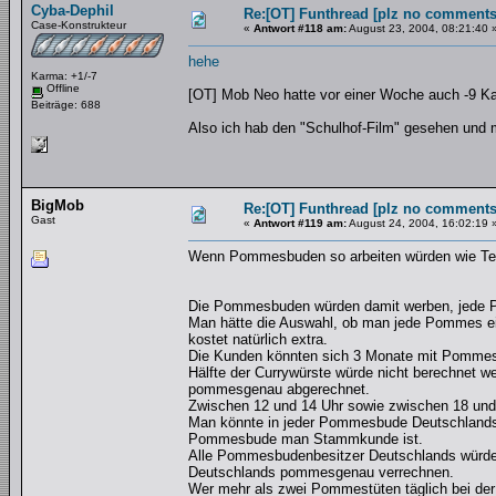
Cyba-Dephil
Re:[OT] Funthread [plz no comments
Case-Konstrukteur
«
Antwort #118 am:
August 23, 2004, 08:21:40 
hehe
Karma: +1/-7
Offline
[OT] Mob Neo hatte vor einer Woche auch -9 Kar
Beiträge: 688
Also ich hab den "Schulhof-Film" gesehen und m
BigMob
Re:[OT] Funthread [plz no comments
Gast
«
Antwort #119 am:
August 24, 2004, 16:02:19 
Wenn Pommesbuden so arbeiten würden wie Te
Die Pommesbuden würden damit werben, jede P
Man hätte die Auswahl, ob man jede Pommes e
kostet natürlich extra.
Die Kunden könnten sich 3 Monate mit Pommes 
Hälfte der Currywürste würde nicht berechnet 
pommesgenau abgerechnet.
Zwischen 12 und 14 Uhr sowie zwischen 18 und
Man könnte in jeder Pommesbude Deutschlands
Pommesbude man Stammkunde ist.
Alle Pommesbudenbesitzer Deutschlands würden
Deutschlands pommesgenau verrechnen.
Wer mehr als zwei Pommestüten täglich bei de