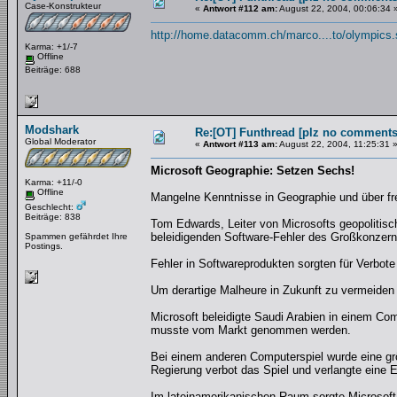
Case-Konstrukteur
«
Antwort #112 am:
August 22, 2004, 00:06:34 
http://home.datacomm.ch/marco....to/olympics.
Karma: +1/-7
Offline
Beiträge: 688
Modshark
Re:[OT] Funthread [plz no comments
Global Moderator
«
Antwort #113 am:
August 22, 2004, 11:25:31 
Microsoft Geographie: Setzen Sechs!
Karma: +11/-0
Offline
Mangelne Kenntnisse in Geographie und über fre
Geschlecht:
Beiträge: 838
Tom Edwards, Leiter von Microsofts geopolitisc
beleidigenden Software-Fehler des Großkonzern
Spammen gefährdet Ihre
Postings.
Fehler in Softwareprodukten sorgten für Verbote
Um derartige Malheure in Zukunft zu vermeiden 
Microsoft beleidigte Saudi Arabien in einem C
musste vom Markt genommen werden.
Bei einem anderen Computerspiel wurde eine gr
Regierung verbot das Spiel und verlangte eine 
Im lateinamerikanischen Raum sorgte Microsoft 