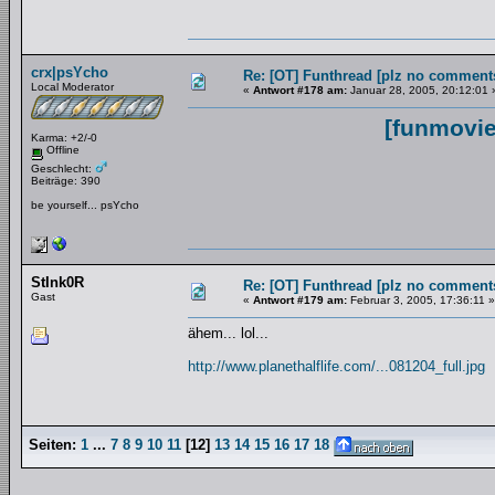
crx|psYcho
Re: [OT] Funthread [plz no comments
Local Moderator
«
Antwort #178 am:
Januar 28, 2005, 20:12:01 
[funmovie
Karma: +2/-0
Offline
Geschlecht:
Beiträge: 390
be yourself... psYcho
StInk0R
Re: [OT] Funthread [plz no comments
Gast
«
Antwort #179 am:
Februar 3, 2005, 17:36:11 »
ähem... lol...
http://www.planethalflife.com/...081204_full.jpg
Seiten:
1
...
7
8
9
10
11
[
12
]
13
14
15
16
17
18