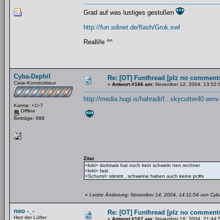
Grad auf was lustiges gestoßen
http://fun.sdinet.de/flash/Grok.swf
Reallife ^^
Cyba-Dephil
Re: [OT] Funthread [plz no comments
Case-Konstrukteur
«
Antwort #166 am:
November 12, 2004, 13:52:
http://media.hugi.is/hahradi/f...skycutter40.wmv
Karma: +1/-7
Offline
Beiträge: 688
Zitat
<loki> dortmals hat noch kein schwein nen rechner
<loki> fast
<Schumi> stimmt , schweine haben auch keine pc#s
«
Letzte Änderung: November 14, 2004, 14:11:54 von Cyb
neo -_-
Re: [OT] Funthread [plz no comments
Herr der Lüfter
«
Antwort #167 am:
November 16, 2004, 21:44: