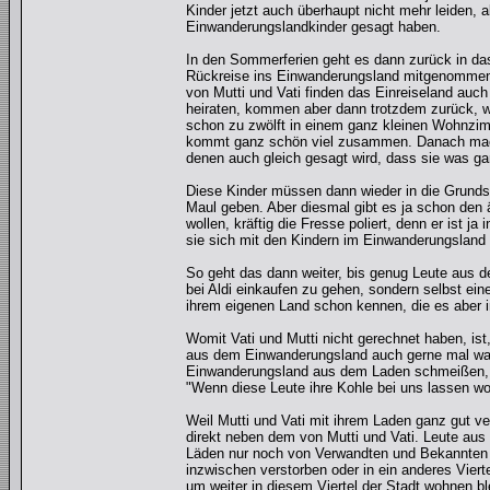
Kinder jetzt auch überhaupt nicht mehr leiden, 
Einwanderungslandkinder gesagt haben.
In den Sommerferien geht es dann zurück in da
Rückreise ins Einwanderungsland mitgenommen,
von Mutti und Vati finden das Einreiseland au
heiraten, kommen aber dann trotzdem zurück, we
schon zu zwölft in einem ganz kleinen Wohnzim
kommt ganz schön viel zusammen. Danach mache
denen auch gleich gesagt wird, dass sie was ga
Diese Kinder müssen dann wieder in die Grunds
Maul geben. Aber diesmal gibt es ja schon den
wollen, kräftig die Fresse poliert, denn er ist
sie sich mit den Kindern im Einwanderungsland 
So geht das dann weiter, bis genug Leute aus d
bei Aldi einkaufen zu gehen, sondern selbst ei
ihrem eigenen Land schon kennen, die es aber 
Womit Vati und Mutti nicht gerechnet haben, ist,
aus dem Einwanderungsland auch gerne mal was 
Einwanderungsland aus dem Laden schmeißen, wei
"Wenn diese Leute ihre Kohle bei uns lassen wol
Weil Mutti und Vati mit ihrem Laden ganz gut 
direkt neben dem von Mutti und Vati. Leute a
Läden nur noch von Verwandten und Bekannten 
inzwischen verstorben oder in ein anderes Vier
um weiter in diesem Viertel der Stadt wohnen b