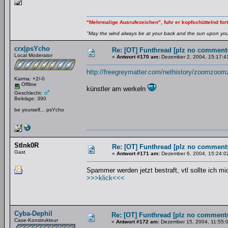
"Mehrmalige Ausrufezeichen", fuhr er kopfschüttelnd fort
"May the wind always be at your back and the sun upon your 
crx|psYcho
Re: [OT] Funthread [plz no comments
Local Moderator
«
Antwort #170 am:
Dezember 2, 2004, 15:17:4
http://freegreymatter.com/nethistory/zoomzoo
Karma: +2/-0
Offline
künstler am werkeln
Geschlecht:
Beiträge: 390
be yourself... psYcho
StInk0R
Re: [OT] Funthread [plz no comments
Gast
«
Antwort #171 am:
Dezember 6, 2004, 15:24:0
Spammer werden jetzt bestraft, vtl sollte ich 
>>>klick<<<
Cyba-Dephil
Re: [OT] Funthread [plz no comments
Case-Konstrukteur
«
Antwort #172 am:
Dezember 15, 2004, 11:55: