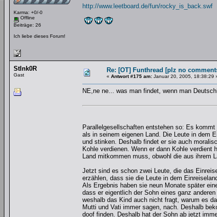
http://www.leetboard.de/fun/rocky_is_back.swf
Karma: +0/-0
Offline
Beiträge: 26
Ich liebe dieses Forum!
StInk0R
Re: [OT] Funthread [plz no comments
Gast
«
Antwort #175 am:
Januar 20, 2005, 18:38:29 
NE,ne ne... was man findet, wenn man Deutsch
Parallelgesellschaften entstehen so: Es kommt 
als in seinem eigenen Land. Die Leute in dem Ei
und stinken. Deshalb findet er sie auch morali
Kohle verdienen. Wenn er dann Kohle verdient h
Land mitkommen muss, obwohl die aus ihrem Land
Jetzt sind es schon zwei Leute, die das Einrei
erzählen, dass sie die Leute in dem Einreisela
Als Ergebnis haben sie neun Monate später eine
dass er eigentlich der Sohn eines ganz anderen
weshalb das Kind auch nicht fragt, warum es da
Mutti und Vati immer sagen, nach. Deshalb beko
doof finden. Deshalb hat der Sohn ab jetzt imm