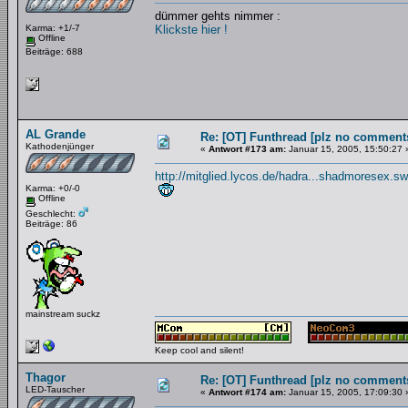
dümmer gehts nimmer :
Karma: +1/-7
Klickste hier !
Offline
Beiträge: 688
AL Grande
Re: [OT] Funthread [plz no comments
Kathodenjünger
«
Antwort #173 am:
Januar 15, 2005, 15:50:27 
http://mitglied.lycos.de/hadra...shadmoresex.sw
Karma: +0/-0
Offline
Geschlecht:
Beiträge: 86
mainstream suckz
Keep cool and silent!
Thagor
Re: [OT] Funthread [plz no comments
LED-Tauscher
«
Antwort #174 am:
Januar 15, 2005, 17:09:30 