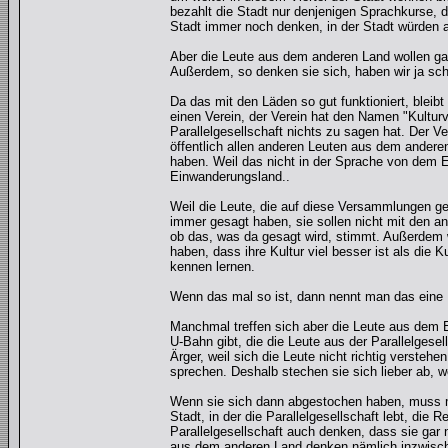
bezahlt die Stadt nur denjenigen Sprachkurse, di
Stadt immer noch denken, in der Stadt würden al
Aber die Leute aus dem anderen Land wollen gar
Außerdem, so denken sie sich, haben wir ja scho
Da das mit den Läden so gut funktioniert, blei
einen Verein, der Verein hat den Namen "Kulturve
Parallelgesellschaft nichts zu sagen hat. Der
öffentlich allen anderen Leuten aus dem andere
haben. Weil das nicht in der Sprache von dem
Einwanderungsland..
Weil die Leute, die auf diese Versammlungen g
immer gesagt haben, sie sollen nicht mit den a
ob das, was da gesagt wird, stimmt. Außerdem w
haben, dass ihre Kultur viel besser ist als die
kennen lernen.
Wenn das mal so ist, dann nennt man das eine P
Manchmal treffen sich aber die Leute aus dem E
U-Bahn gibt, die die Leute aus der Parallelges
Ärger, weil sich die Leute nicht richtig verste
sprechen. Deshalb stechen sie sich lieber ab, 
Wenn sie sich dann abgestochen haben, muss man
Stadt, in der die Parallelgesellschaft lebt, die 
Parallelgesellschaft auch denken, dass sie gar ni
aus dem anderen Land denken nämlich inzwische