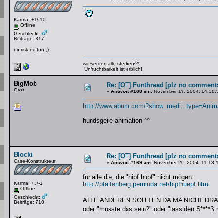
Karma: +1/-10
Offline
Geschlecht:
Beiträge: 317
no risk no fun ;)
wir werden alle sterben^^
Unfruchtbarkeit ist erblich!!
BigMob
Re: [OT] Funthread [plz no comments
Gast
«
Antwort #168 am:
November 19, 2004, 14:38:
http://www.abum.com/?show_medi...type=Anim
hundsgeile animation ^^
Blocki
Re: [OT] Funthread [plz no comments
Case-Konstrukteur
«
Antwort #169 am:
November 20, 2004, 11:18:
für alle die, die "hipf hüpf" nicht mögen:
Karma: +3/-1
http://pfaffenberg.permuda.net/hipfhuepf.html
Offline
Geschlecht:
ALLE ANDEREN SOLLTEN DA MA NICHT DR
Beiträge: 710
oder "musste das sein?" oder "lass den S****ß m