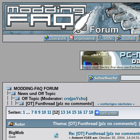
MODDING-FAQ FORUM
News und Off Topic
Off Topic
(Moderator:
crx|psYcho
)
[OT] Funthread [plz no comments!]
« vorheriges
nächstes »
Seiten:
1
...
7
8
9
10
11
[
12
]
13
14
15
16
17
18
Thema: [OT] Funthread [plz no comments!] 
Autor
BigMob
Re: [OT] Funthread [plz no comments
Gast
«
Antwort #165 am:
Oktober 30, 2004, 14:24:51