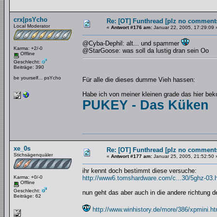
crx|psYcho
Re: [OT] Funthread [plz no comments
Local Moderator
«
Antwort #176 am:
Januar 22, 2005, 17:29:09 
@Cyba-Dephil: alt... und spammer
Karma: +2/-0
@StarGoose: was soll da lustig dran sein Oo
Offline
Geschlecht:
Beiträge: 390
be yourself... psYcho
Für alle die dieses dumme Vieh hassen:
Habe ich von meiner kleinen grade das hier b
PUKEY - Das Küken
xe_0s
Re: [OT] Funthread [plz no comments
Stichsägenquäler
«
Antwort #177 am:
Januar 25, 2005, 21:52:50 
ihr kennt doch bestimmt diese versuche:
Karma: +0/-0
http://www6.tomshardware.com/c...30/5ghz-03.
Offline
Geschlecht:
nun geht das aber auch in die andere richtung d
Beiträge: 62
http://www.winhistory.de/more/386/xpmini.h