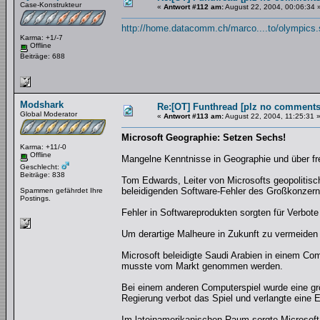
Case-Konstrukteur
«
Antwort #112 am:
August 22, 2004, 00:06:34 
http://home.datacomm.ch/marco....to/olympics.
Karma: +1/-7
Offline
Beiträge: 688
Modshark
Re:[OT] Funthread [plz no comments
Global Moderator
«
Antwort #113 am:
August 22, 2004, 11:25:31 
Microsoft Geographie: Setzen Sechs!
Karma: +11/-0
Offline
Mangelne Kenntnisse in Geographie und über fre
Geschlecht:
Beiträge: 838
Tom Edwards, Leiter von Microsofts geopolitisc
beleidigenden Software-Fehler des Großkonzern
Spammen gefährdet Ihre
Postings.
Fehler in Softwareprodukten sorgten für Verbote
Um derartige Malheure in Zukunft zu vermeiden 
Microsoft beleidigte Saudi Arabien in einem C
musste vom Markt genommen werden.
Bei einem anderen Computerspiel wurde eine gr
Regierung verbot das Spiel und verlangte eine 
Im lateinamerikanischen Raum sorgte Microsoft 