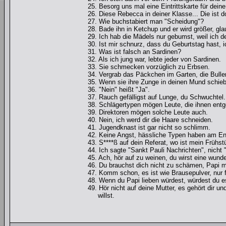
25. Besorg uns mal eine Eintrittskarte für dein
26. Diese Rebecca in deiner Klasse... Die ist d
27. Wie buchstabiert man "Scheidung"?
28. Bade ihn in Ketchup und er wird größer, gla
29. Ich hab die Mädels nur gebumst, weil ich de
30. Ist mir schnurz, dass du Geburtstag hast, 
31. Was ist falsch an Sardinen?
32. Als ich jung war, lebte jeder von Sardinen.
33. Sie schmecken vorzüglich zu Erbsen.
34. Vergrab das Päckchen im Garten, die Bullen
35. Wenn sie ihre Zunge in deinen Mund schiebt,
36. "Nein" heißt "Ja".
37. Rauch gefälligst auf Lunge, du Schwuchtel.
38. Schlägertypen mögen Leute, die ihnen entg
39. Direktoren mögen solche Leute auch.
40. Nein, ich werd dir die Haare schneiden.
41. Jugendknast ist gar nicht so schlimm.
42. Keine Angst, hässliche Typen haben am En
43. S****ß auf dein Referat, wo ist mein Frühs
44. Ich sagte "Sankt Pauli Nachrichten", nicht 
45. Ach, hör auf zu weinen, du wirst eine wund
46. Du brauchst dich nicht zu schämen, Papi 
47. Komm schon, es ist wie Brausepulver, nur f
48. Wenn du Papi lieben würdest, würdest du e
49. Hör nicht auf deine Mutter, es gehört dir 
willst.