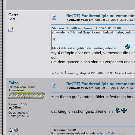
Gertz
Re:[OT] Funthread [plz no comments
Gast
«
Antwort #115 am:
August 22, 2004, 21:50:43 
Zitat von: StInk0R am Januar 1, 1970, 01:00:00
so werden Kühler auf Graphikkarten befestigt falzo, veränd
:-)
(das kable soll angeblich die Leistung erhöhen
sry 4 offtopic aber das kabel, verbessert die u
edit:
um dem ganzen einen sinn zu verpassen noch e
«
Letzte Änderung: August 22, 2004, 22:05:13 von Gertz
Falzo
Re:[OT] Funthread [plz no comments
Diktator vom Dienst
«
Antwort #116 am:
August 22, 2004, 22:35:14 
Administrator
zum thema grafikkarten-kühler-befestigung brauc
Karma: +15/-0
Offline
dat krieg ich schon ganz alleine hin
Geschlecht:
Beiträge: 5088
...bis einer heult!
find virtual reality related boards at
https://vrforum.de