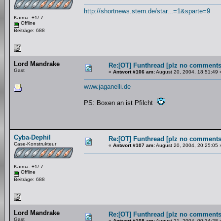
http://shortnews.stern.de/star...=1&sparte=9
Karma: +1/-7
Offline
Beiträge: 688
Lord Mandrake
Re:[OT] Funthread [plz no comments
Gast
«
Antwort #106 am:
August 20, 2004, 18:51:49 
www.jaganelli.de
PS: Boxen an ist Pfilcht
Cyba-Dephil
Re:[OT] Funthread [plz no comments
Case-Konstrukteur
«
Antwort #107 am:
August 20, 2004, 20:25:05 
Karma: +1/-7
Offline
Beiträge: 688
Lord Mandrake
Re:[OT] Funthread [plz no comments
Gast
«
Antwort #108 am:
August 21, 2004, 00:34:28 