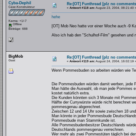
Cyba-Dephil
Re:[OT] Funthread [plz no comments
Case-Konstrukteur
«
Antwort #118 am:
August 23, 2004, 08:21:40 
hehe
Karma: +1/-7
Offline
[OT] Mob Neo hatte vor einer Woche auch -9 Kar
Beiträge: 688
Also ich hab den "Schulhof-Film" gesehen und m
BigMob
Re:[OT] Funthread [plz no comments
Gast
«
Antwort #119 am:
August 24, 2004, 16:02:19 
Wenn Pommesbuden so arbeiten würden wie Te
Die Pommesbuden würden damit werben, jede P
Man hätte die Auswahl, ob man jede Pommes e
kostet natürlich extra.
Die Kunden könnten sich 3 Monate mit Pommes 
Hälfte der Currywürste würde nicht berechnet 
pommesgenau abgerechnet.
Zwischen 12 und 14 Uhr sowie zwischen 18 und
Man könnte in jeder Pommesbude Deutschlands
Pommesbude man Stammkunde ist.
Alle Pommesbudenbesitzer Deutschlands würden
Deutschlands pommesgenau verrechnen.
Wer mehr als zwei Pommestüten täglich bei de