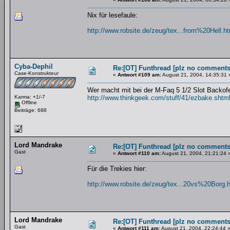
Nix für lesefaule:
http://www.robsite.de/zeug/tex...from%20Hell.h
Cyba-Dephil
Re:[OT] Funthread [plz no comments
Case-Konstrukteur
«
Antwort #109 am:
August 21, 2004, 14:35:31 
Wer macht mit bei der M-Faq 5 1/2 Slot Backofe
Karma: +1/-7
http://www.thinkgeek.com/stuff/41/ezbake.shtm
Offline
Beiträge: 688
Lord Mandrake
Re:[OT] Funthread [plz no comments
Gast
«
Antwort #110 am:
August 21, 2004, 21:21:24 
Für die Trekies hier:
http://www.robsite.de/zeug/tex...20vs%20Borg.
Lord Mandrake
Re:[OT] Funthread [plz no comments
Gast
«
Antwort #111 am:
August 21, 2004, 22:24:44 