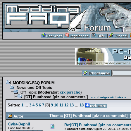
MODDING-FAQ FORUM
News und Off Topic
Off Topic
(Moderator:
crx|psYcho
)
[OT] Funthread [plz no comments!]
« vorheriges
nächstes »
Seiten:
1
...
3
4
5
6
7
[
8
]
9
10
11
12
13
...
18
Thema: [OT] Funthread [plz no comments!] 
Autor
Cyba-Dephil
Re:[OT] Funthread [plz no comments
Case-Konstrukteur
«
Antwort #105 am:
August 20, 2004, 16:15:40 