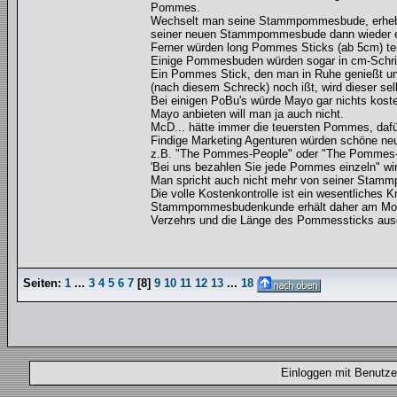
Pommes.
Wechselt man seine Stammpommesbude, erhebt 
seiner neuen Stammpommesbude dann wieder e
Ferner würden long Pommes Sticks (ab 5cm) teur
Einige Pommesbuden würden sogar in cm-Schri
Ein Pommes Stick, den man in Ruhe genießt un
(nach diesem Schreck) noch ißt, wird dieser se
Bei einigen PoBu's würde Mayo gar nichts koste
Mayo anbieten will man ja auch nicht.
McD... hätte immer die teuersten Pommes, daf
Findige Marketing Agenturen würden schöne neue
z.B. "The Pommes-People" oder "The Pommes
'Bei uns bezahlen Sie jede Pommes einzeln" w
Man spricht auch nicht mehr von seiner Stam
Die volle Kostenkontrolle ist ein wesentliches 
Stammpommesbudenkunde erhält daher am Mona
Verzehrs und die Länge des Pommessticks aus
Seiten:
1
...
3
4
5
6
7
[
8
]
9
10
11
12
13
...
18
Einloggen mit Benut