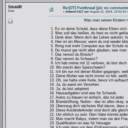
StInk0R
Re:[OT] Funthread [plz no comments
Gast
«
Antwort #117 am:
August 22, 2004, 23:53:43 
Was man seinen Kindern nicht s
1. Es ist deine Schuld, dass deine Eltern sich
2. Was soll das heißen, du hast es nicht gekla
3. Denk dran: Wenn dich der Lehrer ankotzt, ha
4. Hier ist ein Messer, wenn du mal wieder blö
5. Bring mal mehr Computer aus der Schule n
6. Du musst gar nicht alles glauben, was man 
7. Das nennst du Brüste?
8. Das nennst du Schwanz?
9. Ich hab meine mit 11 verloren, du bist doch 
10. Wo steckt dein Sparschwein?
11. Ich bin nur mit deiner Mutter gegangen, weil 
12. Deine Mutter war nicht immer so fett, weißt
13. Oh, sie hatte viele Kerle, bevor ich auftauc
14. Ja, du warst ein Versehen.
15. Ja, du bist adoptiert.
16. Hausaufgaben sind was für Schwule.
17. Autos zu klauen ist einfach, das tut jeder.
18. Brandstiftung, Nutten - das ist alles okay, 
19. Überzeug dich nächstes Mal davon, dass sie
20. Diese Ausländerkinder sind doch alle gleich
21. Um ehrlich zu sein: Dein Vater könnte jede
22. Man macht Babys, indem man sie den Fraue
23. Qualifikation ist was für Versager.
24. Ich steh dann vor dem Prüfungsraum und brü