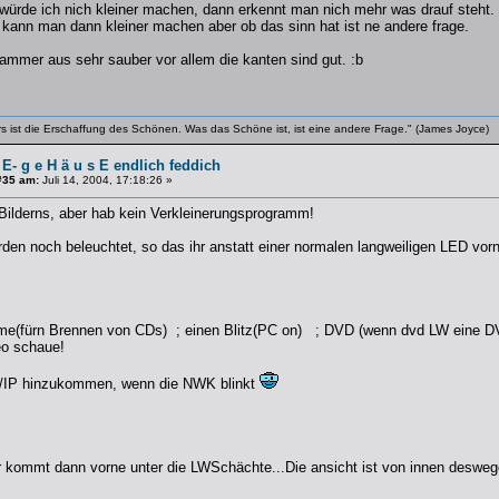
r würde ich nich kleiner machen, dann erkennt man nich mehr was drauf steht
kann man dann kleiner machen aber ob das sinn hat ist ne andere frage.
hammer aus sehr sauber vor allem die kanten sind gut. :b
rs ist die Erschaffung des Schönen. Was das Schöne ist, ist eine andere Frage." (James Joyce)
 E- g e H ä u s E endlich feddich
#35 am:
Juli 14, 2004, 17:18:26 »
Bilderns, aber hab kein Verkleinerungsprogramm!
rden noch beleuchtet, so das ihr anstatt einer normalen langweiligen LED vor
(fürn Brennen von CDs) ; einen Blitz(PC on) ; DVD (wenn dvd LW eine DVD/
eo schaue!
P/IP hinzukommen, wenn die NWK blinkt
er kommt dann vorne unter die LWSchächte...Die ansicht ist von innen desweg