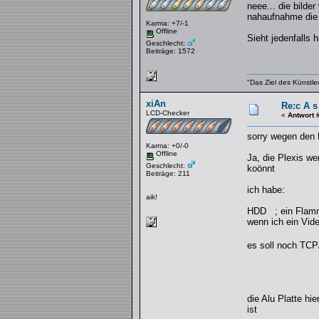
neee... die bilde
nahaufnahme die 
Karma: +7/-1
Offline
Sieht jedenfalls 
Geschlecht:
Beiträge: 1572
"Das Ziel des Künstle
xiAn
Re:c A s
LCD-Checker
«
Antwort 
sorry wegen den 
Karma: +0/-0
Offline
Ja, die Plexis we
Geschlecht:
koönnt
Beiträge: 211
ich habe:
aik!
HDD ; ein Flamme
wenn ich ein Vid
es soll noch TC
die Alu Platte hi
ist