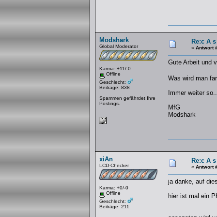
Modshark
Re:c A s
Global Moderator
«
Antwort 
Gute Arbeit und v
Karma: +11/-0
Offline
Was wird man far
Geschlecht:
Beiträge: 838
Immer weiter so..
Spammen gefährdet Ihre
Postings.
MfG
Modshark
xiAn
Re:c A s
LCD-Checker
«
Antwort 
ja danke, auf die
Karma: +0/-0
Offline
hier ist mal ein 
Geschlecht:
Beiträge: 211