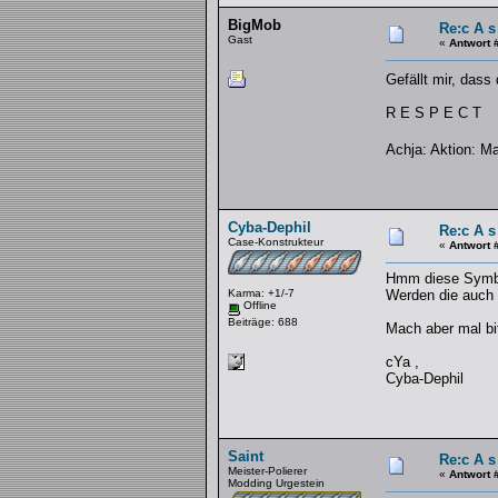
BigMob
Re:c A s
Gast
«
Antwort 
Gefällt mir, dass
R E S P E C T
Achja: Aktion: 
Cyba-Dephil
Re:c A s
Case-Konstrukteur
«
Antwort 
Hmm diese Symbol
Karma: +1/-7
Werden die auch 
Offline
Beiträge: 688
Mach aber mal bitt
cYa ,
Cyba-Dephil
Saint
Re:c A s
Meister-Polierer
«
Antwort 
Modding Urgestein