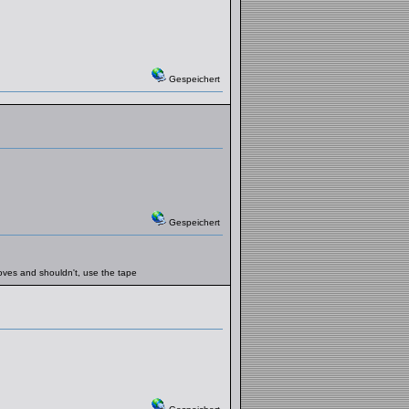
Gespeichert
Gespeichert
moves and shouldn't, use the tape