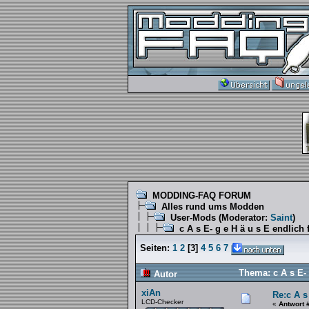
MODDING-FAQ FORUM
Alles rund ums Modden
User-Mods
(Moderator:
Saint
)
c A s E- g e H ä u s E endlich 
Seiten:
1
2
[
3
]
4
5
6
7
Thema: c A s E- 
Autor
xiAn
Re:c A s
LCD-Checker
«
Antwort 