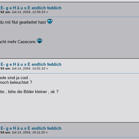
 E- g e H ä u s E endlich feddich
#32 am:
Juli 14, 2004, 12:56:23 »
 du mit Nut gearbeitet hast
Macht mehr Casecons
 E- g e H ä u s E endlich feddich
#33 am:
Juli 14, 2004, 14:01:10 »
e sind ja cool .
noch beleuchtet ?
e , bitte die Bilder kleiner , ok ?
 E- g e H ä u s E endlich feddich
#34 am:
Juli 14, 2004, 16:11:20 »