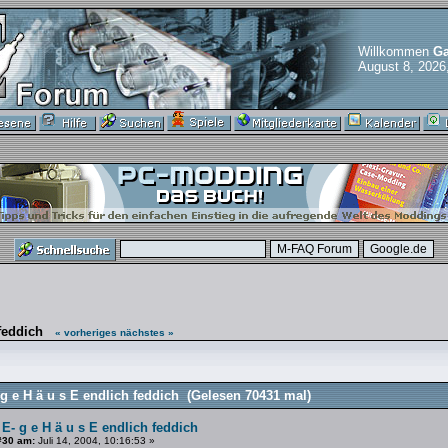
Willkommen
Ga
August 8, 2026
feddich
« vorheriges
nächstes »
g e H ä u s E endlich feddich (Gelesen 70431 mal)
 E- g e H ä u s E endlich feddich
#30 am:
Juli 14, 2004, 10:16:53 »