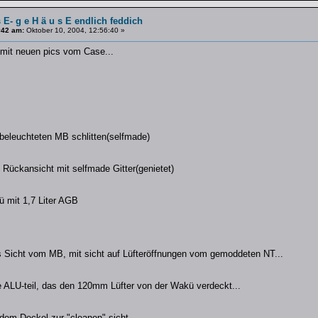
s E- g e H ä u s E endlich feddich
#42 am:
Oktober 10, 2004, 12:56:40 »
 mit neuen pics vom Case...
eleuchteten MB schlitten(selfmade)
 Rückansicht mit selfmade Gitter(genietet)
ü mit 1,7 Liter AGB
s Sicht vom MB, mit sicht auf Lüfteröffnungen vom gemoddeten NT...
e ALU-teil, das den 120mm Lüfter von der Wakü verdeckt...
dem Deckel zur "cleanen" sicht..