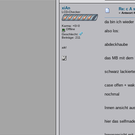
xiAn
Re: c A 
LCD-Checker
«
Antwort 
da bin ich wieder
Karma: +0/-0
Offline
also los:
Geschlecht:
Beiträge: 211
abdeckhaube
aik!
das MB mit dem b
schwarz lackierte
case offen + wak
nochmal
Innen ansicht au
hier das selfmad
Innenansicht mit 