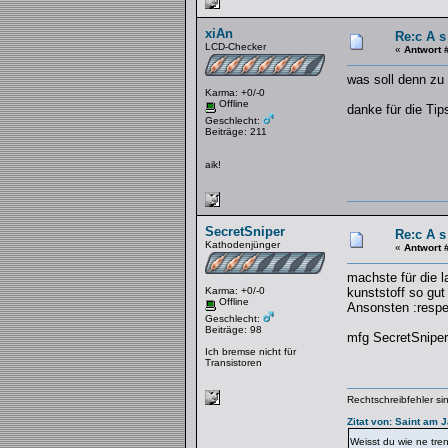
xiAn
Re:c A s
LCD-Checker
«
Antwort 
was soll denn zu 
Karma: +0/-0
Offline
danke für die Tip
Geschlecht:
Beiträge: 211
aik!
SecretSniper
Re:c A s
Kathodenjünger
«
Antwort 
machste für die l
Karma: +0/-0
kunststoff so gut
Offline
Ansonsten :respe
Geschlecht:
Beiträge: 98
mfg SecretSniper
Ich bremse nicht für
Transistoren
Rechtschreibfehler s
Zitat von: Saint am 
Weisst du wie ne tre