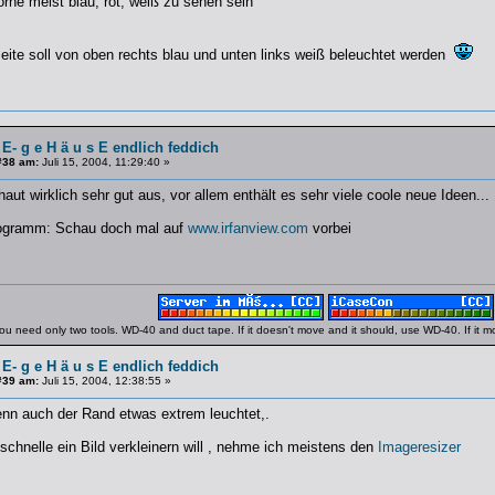
rne meist blau, rot, weiß zu sehen sein
eite soll von oben rechts blau und unten links weiß beleuchtet werden
 E- g e H ä u s E endlich feddich
#38 am:
Juli 15, 2004, 11:29:40 »
t wirklich sehr gut aus, vor allem enthält es sehr viele coole neue Ideen...
rogramm: Schau doch mal auf
www.irfanview.com
vorbei
ou need only two tools. WD-40 and duct tape. If it doesn't move and it should, use WD-40. If it 
 E- g e H ä u s E endlich feddich
#39 am:
Juli 15, 2004, 12:38:55 »
enn auch der Rand etwas extrem leuchtet,.
schnelle ein Bild verkleinern will , nehme ich meistens den
Imageresizer