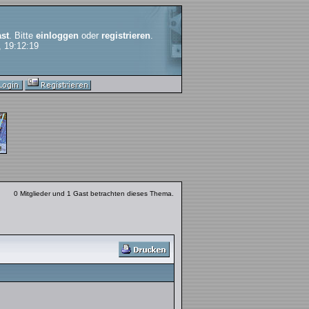
st
. Bitte
einloggen
oder
registrieren
.
, 19:12:19
0 Mitglieder und 1 Gast betrachten dieses Thema.