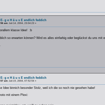
 E- g e H ä u s E endlich feddich
#36 am:
Juli 14, 2004, 23:04:23 »
orallem klasse Idee! :b
blich so erwarten können? Wird es alles einfarbig oder beglückst du uns m
.
 E- g e H ä u s E endlich feddich
#37 am:
Juli 15, 2004, 07:52:54 »
se Idee binnich besonder Stolz, weil ich die so noch nie gesehen habe!
Photo mit einem Plexi: