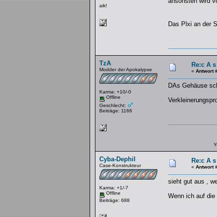
ansonsten wird vo
aik!
Das Plxi an der S
TzA
Re:c A s
Modder der Apokalypse
«
Antwort 
DAs Gehäuse schau
Karma: +10/-0
Offline
Verkleinerungsp
Geschlecht:
Beiträge: 1166
Y
Cyba-Dephil
Re:c A s
Case-Konstrukteur
«
Antwort 
sieht gut aus , w
Karma: +1/-7
Offline
Wenn ich auf die 
Beiträge: 688