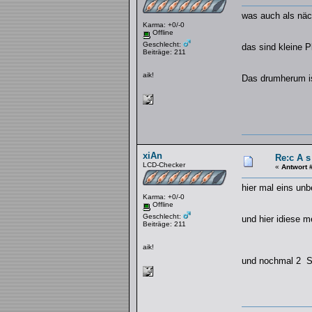
was auch als näc
Karma: +0/-0
Offline
Geschlecht:
das sind kleine P
Beiträge: 211
aik!
Das drumherum is
xiAn
Re:c A s
LCD-Checker
«
Antwort 
hier mal eins unb
Karma: +0/-0
Offline
Geschlecht:
und hier idiese m
Beiträge: 211
aik!
und nochmal 2 S