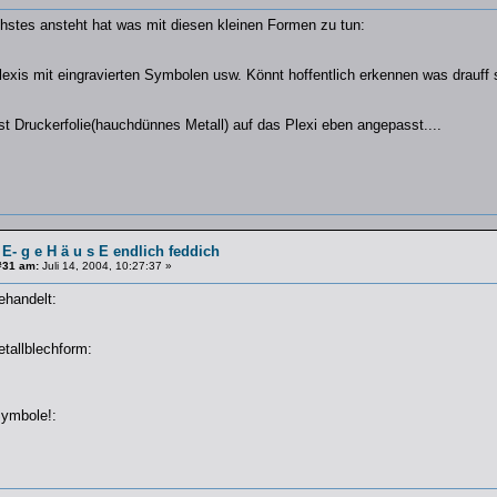
hstes ansteht hat was mit diesen kleinen Formen zu tun:
lexis mit eingravierten Symbolen usw. Könnt hoffentlich erkennen was drauff 
t Druckerfolie(hauchdünnes Metall) auf das Plexi eben angepasst....
 E- g e H ä u s E endlich feddich
#31 am:
Juli 14, 2004, 10:27:37 »
ehandelt:
etallblechform:
ymbole!: