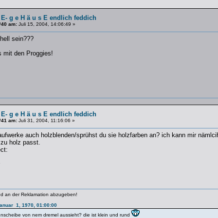
 E- g e H ä u s E endlich feddich
#40 am:
Juli 15, 2004, 14:06:49 »
hell sein???
s mit den Proggies!
 E- g e H ä u s E endlich feddich
#41 am:
Juli 31, 2004, 11:16:06 »
aufwerke auch holzblenden/sprühst du sie holzfarben an? ich kann mir nämlcih
 zu holz passt.
ct:
ind an der Reklamation abzugeben!
Januar 1, 1970, 01:00:00
nnscheibe von nem dremel aussieht? die ist klein und rund