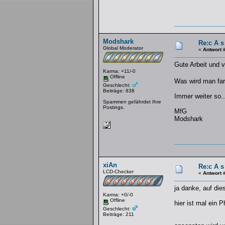
Modshark
Re:c A s
Global Moderator
«
Antwort 
Gute Arbeit und v
Karma: +11/-0
Offline
Was wird man far
Geschlecht:
Beiträge: 838
Immer weiter so..
Spammen gefährdet Ihre
Postings.
MfG
Modshark
xiAn
Re:c A s
LCD-Checker
«
Antwort 
ja danke, auf die
Karma: +0/-0
Offline
hier ist mal ein 
Geschlecht:
Beiträge: 211