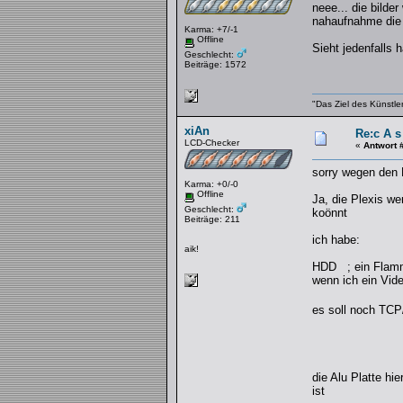
neee... die bilde
nahaufnahme die 
Karma: +7/-1
Offline
Sieht jedenfalls 
Geschlecht:
Beiträge: 1572
"Das Ziel des Künstle
xiAn
Re:c A s
LCD-Checker
«
Antwort 
sorry wegen den 
Karma: +0/-0
Offline
Ja, die Plexis we
Geschlecht:
koönnt
Beiträge: 211
ich habe:
aik!
HDD ; ein Flamme
wenn ich ein Vid
es soll noch TC
die Alu Platte hi
ist