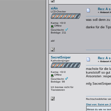
xiAn
Re:c A s
LCD-Checker
«
Antwort 
was soll denn zu 
Karma: +0/-0
Offline
danke für die Tip
Geschlecht:
Beiträge: 211
aik!
SecretSniper
Re:c A s
Kathodenjünger
«
Antwort 
machste für die l
Karma: +0/-0
kunststoff so gut
Offline
Ansonsten :respe
Geschlecht:
Beiträge: 98
mfg SecretSniper
Ich bremse nicht für
Transistoren
Rechtschreibfehler s
Zitat von: Saint am 
Weisst du wie ne tre