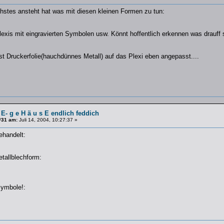
hstes ansteht hat was mit diesen kleinen Formen zu tun:
lexis mit eingravierten Symbolen usw. Könnt hoffentlich erkennen was drauff 
t Druckerfolie(hauchdünnes Metall) auf das Plexi eben angepasst....
 E- g e H ä u s E endlich feddich
#31 am:
Juli 14, 2004, 10:27:37 »
ehandelt:
etallblechform:
ymbole!: