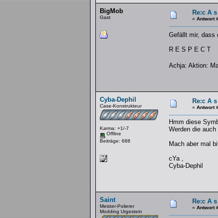
BigMob
Re:c A s
Gast
«
Antwort 
Gefällt mir, dass
R E S P E C T
Achja: Aktion: 
Cyba-Dephil
Re:c A s
Case-Konstrukteur
«
Antwort 
Hmm diese Symbol
Karma: +1/-7
Werden die auch 
Offline
Beiträge: 688
Mach aber mal bitt
cYa ,
Cyba-Dephil
Saint
Re:c A s
Meister-Polierer
«
Antwort 
Modding Urgestein