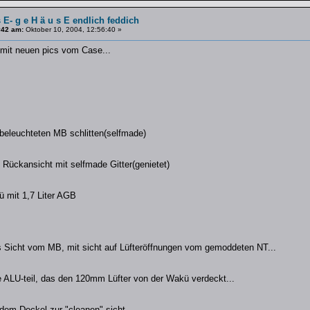
s E- g e H ä u s E endlich feddich
#42 am:
Oktober 10, 2004, 12:56:40 »
 mit neuen pics vom Case...
eleuchteten MB schlitten(selfmade)
 Rückansicht mit selfmade Gitter(genietet)
ü mit 1,7 Liter AGB
s Sicht vom MB, mit sicht auf Lüfteröffnungen vom gemoddeten NT...
e ALU-teil, das den 120mm Lüfter von der Wakü verdeckt...
dem Deckel zur "cleanen" sicht..