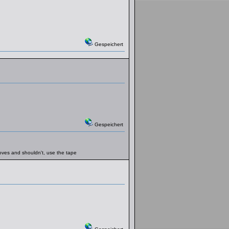
Gespeichert
Gespeichert
moves and shouldn't, use the tape