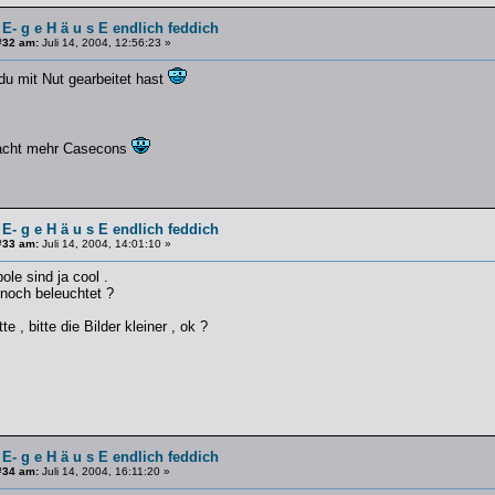
 E- g e H ä u s E endlich feddich
#32 am:
Juli 14, 2004, 12:56:23 »
 du mit Nut gearbeitet hast
Macht mehr Casecons
 E- g e H ä u s E endlich feddich
#33 am:
Juli 14, 2004, 14:01:10 »
e sind ja cool .
noch beleuchtet ?
e , bitte die Bilder kleiner , ok ?
 E- g e H ä u s E endlich feddich
#34 am:
Juli 14, 2004, 16:11:20 »