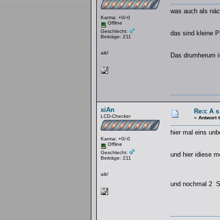
was auch als näc
Karma: +0/-0
Offline
Geschlecht:
das sind kleine P
Beiträge: 211
aik!
Das drumherum is
xiAn
Re:c A s
LCD-Checker
«
Antwort 
hier mal eins unb
Karma: +0/-0
Offline
Geschlecht:
und hier idiese m
Beiträge: 211
aik!
und nochmal 2 S