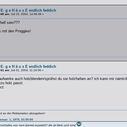
 E- g e H ä u s E endlich feddich
#40 am:
Juli 15, 2004, 14:06:49 »
hell sein???
s mit den Proggies!
 E- g e H ä u s E endlich feddich
#41 am:
Juli 31, 2004, 11:16:06 »
aufwerke auch holzblenden/sprühst du sie holzfarben an? ich kann mir nämlcih
 zu holz passt.
ct:
ind an der Reklamation abzugeben!
Januar 1, 1970, 01:00:00
nnscheibe von nem dremel aussieht? die ist klein und rund