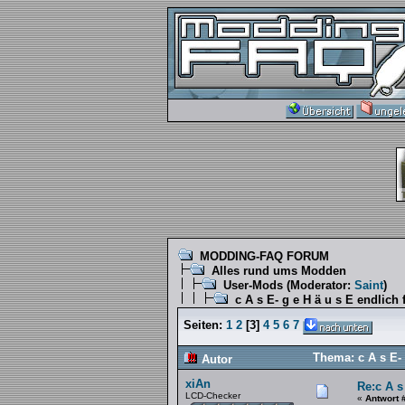
MODDING-FAQ FORUM
Alles rund ums Modden
User-Mods
(Moderator:
Saint
)
c A s E- g e H ä u s E endlich 
Seiten:
1
2
[
3
]
4
5
6
7
Thema: c A s E- 
Autor
xiAn
Re:c A s
LCD-Checker
«
Antwort 