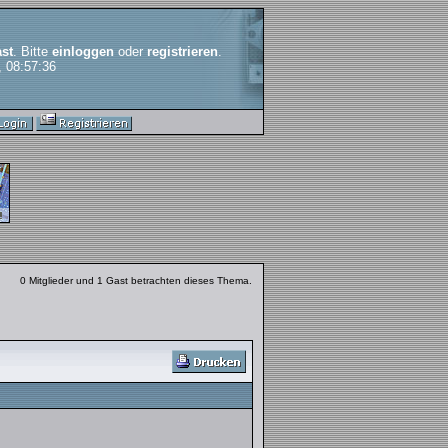
st
. Bitte
einloggen
oder
registrieren
.
, 08:57:36
0 Mitglieder und 1 Gast betrachten dieses Thema.