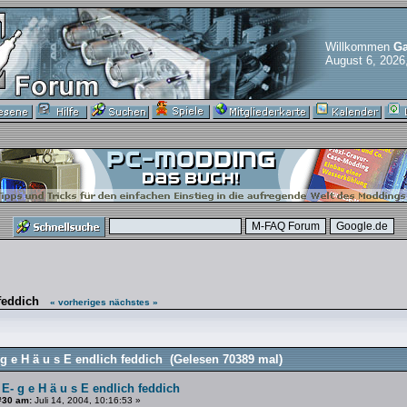
Willkommen
Ga
August 6, 2026
feddich
« vorheriges
nächstes »
g e H ä u s E endlich feddich (Gelesen 70389 mal)
 E- g e H ä u s E endlich feddich
#30 am:
Juli 14, 2004, 10:16:53 »