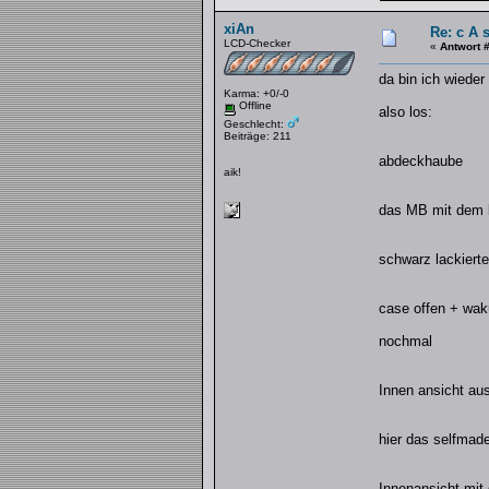
xiAn
Re: c A 
LCD-Checker
«
Antwort 
da bin ich wieder
Karma: +0/-0
Offline
also los:
Geschlecht:
Beiträge: 211
abdeckhaube
aik!
das MB mit dem b
schwarz lackierte
case offen + wak
nochmal
Innen ansicht au
hier das selfmad
Innenansicht mit 