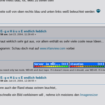
rne meist blau, rot, weiß zu sehen sein
eite soll von oben rechts blau und unten links weiß beleuchtet werden
 E- g e H ä u s E endlich feddich
#38 am:
Juli 15, 2004, 11:29:40 »
t wirklich sehr gut aus, vor allem enthält es sehr viele coole neue Ideen...
rogramm: Schau doch mal auf
www.irfanview.com
vorbei
ou need only two tools. WD-40 and duct tape. If it doesn't move and it should, use WD-40. If it 
 E- g e H ä u s E endlich feddich
#39 am:
Juli 15, 2004, 12:38:55 »
enn auch der Rand etwas extrem leuchtet,.
schnelle ein Bild verkleinern will , nehme ich meistens den
Imageresizer