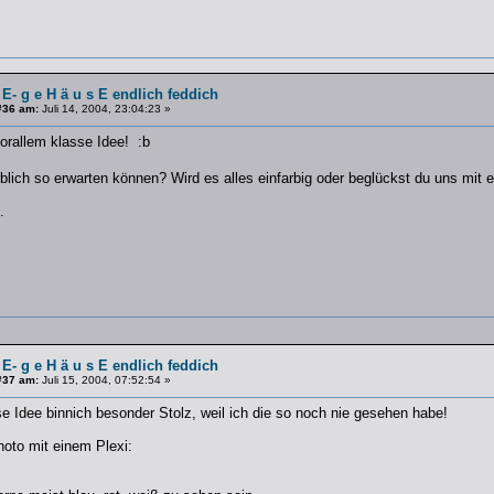
 E- g e H ä u s E endlich feddich
#36 am:
Juli 14, 2004, 23:04:23 »
orallem klasse Idee! :b
blich so erwarten können? Wird es alles einfarbig oder beglückst du uns m
.
 E- g e H ä u s E endlich feddich
#37 am:
Juli 15, 2004, 07:52:54 »
se Idee binnich besonder Stolz, weil ich die so noch nie gesehen habe!
Photo mit einem Plexi: