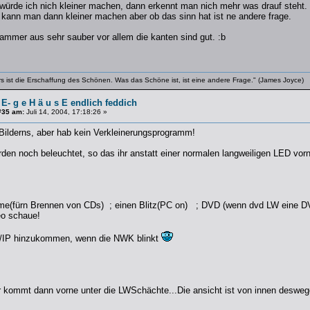
r würde ich nich kleiner machen, dann erkennt man nich mehr was drauf steht
kann man dann kleiner machen aber ob das sinn hat ist ne andere frage.
hammer aus sehr sauber vor allem die kanten sind gut. :b
rs ist die Erschaffung des Schönen. Was das Schöne ist, ist eine andere Frage." (James Joyce)
 E- g e H ä u s E endlich feddich
#35 am:
Juli 14, 2004, 17:18:26 »
Bilderns, aber hab kein Verkleinerungsprogramm!
rden noch beleuchtet, so das ihr anstatt einer normalen langweiligen LED vor
(fürn Brennen von CDs) ; einen Blitz(PC on) ; DVD (wenn dvd LW eine DVD/
eo schaue!
P/IP hinzukommen, wenn die NWK blinkt
er kommt dann vorne unter die LWSchächte...Die ansicht ist von innen desweg