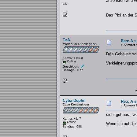
ansonsten wird vo
aik!
Das Plxi an der S
TzA
Re:c A s
Modder der Apokalypse
«
Antwort 
DAs Gehäuse schau
Karma: +10/-0
Offline
Verkleinerungsp
Geschlecht:
Beiträge: 1166
Y
Cyba-Dephil
Re:c A s
Case-Konstrukteur
«
Antwort 
sieht gut aus , w
Karma: +1/-7
Offline
Wenn ich auf die 
Beiträge: 688