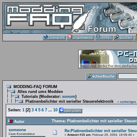
MODDING-FAQ FORUM
Alles rund ums Modden
Tutorials
(Moderator:
xonom
)
Platinenbelichter mit serieller Steuerelektronik
« vorheriges
Seiten:
1
[
2
]
3
4
5
6
7
...
10
Thema: Platinenbelichter mit serieller Steue
Autor
someone
Re:Platinenbelichter mit serieller Steu
Case-Konstrukteur
«
Antwort #15 am:
Februar 29, 2004, 19:08:49 »