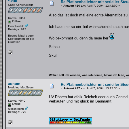
Skull
Re:Platinenbelichter mit serieller Steu
Case-Konstrukteur
«
Antwort #26 am:
April 7, 2004, 12:42:00 »
Also das ist doch mal eine echte Alternatibe zu
Karma: +3/-1
Offline
Geschlecht:
Ich baue mir so ein Teil wahrscheinlich auch 
Beiträge: 617
Bestes Mittel gegen
Wo bekommst du denn da neue her
Kopfschmerz ist die
Guillotine
Schau
Skull
Woher soll ich wissen, was ich denke, bevor ich lese, 
xonom
Re:Platinenbelichter mit serieller Steu
Modding MacGyver
«
Antwort #27 am:
April 7, 2004, 13:13:35 »
UV-Röhren hat afaik Reichelt oder auch Conrad
Karma: +5/-0
verkaufen und mit glück im Baumarkt!
Offline
Geschlecht:
Beiträge: 779