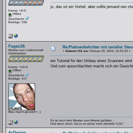
jo, das ist ein Vorteil, aber sollte jemand nen
Karma: +4/-0
Offline
Geschlecht:
Beiträge: 538
Fugazi2k
Re:Platinenbelichter mit serieller Steu
Modder aus Leidenschaft
«
Antwort #16 am:
Februar 29, 2004, 22:53:35 »
Administrator
ein Tutorial für den Umbau eines Scanners wir
Und zum ausschlachten macht sich ein Gesicht
Karma: +10/-0
Offline
Geschlecht:
Beiträge: 417
Blau macht glücklich! ;-)
Es ist noch kein Meister vom Himmel gefallen...
Und wenn doch, hat er es sicher nicht überlebt *LOL*
AcDesign