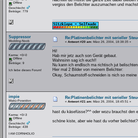
Offline
vergiss den Belichter auszumachen und machst 
Geschlecht:
Beiträge: 779
Suppressor
Re:Platinenbelichter mit serieller Steu
Modding-Noob
«
Antwort #20 am:
März 26, 2004, 18:38:35 »
Hi!
Karma: +0/-0
Hab mir jetz auch son Gerät gebaut.
Offline
Wahnsinn sag ich euch!!
Beiträge: 9
Nu kann ich endlisch ma richtisch jut belischten
Hier mal 2 Bilder von meinem Belichter:
Ich liebe dieses Forum!
Okay, Schaumstoff-schneiden is nich so meine S
impie
Re:Platinenbelichter mit serieller Steu
Wakü-Poseidon
«
Antwort #21 am:
März 26, 2004, 18:45:51 »
hast du käsefüsse?^^ oder wozu brauchst den e
Karma: +0/-3
Offline
schöne kiste, aber wie hast du vorher belichtet?
Geschlecht:
Beiträge: 438
I AM CORNHOLIO