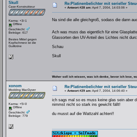
Skull
Re:Platinenbelichter mit serieller Steu
Case-Konstrukteur
«
Antwort #28 am:
April 7, 2004, 14:03:06 »
Na sind die alle gleichgroß, sodass die dann a
Karma: +3/-1
Offline
Geschlecht:
Ach was muss das eigentlich für eine Glasplatt
Beiträge: 617
Glassorten den UV-Anteil des Lichtes nicht dur
Bestes Mittel gegen
Kopfschmerz ist die
Guillotine
Schau
Skull
Woher soll ich wissen, was ich denke, bevor ich lese, 
xonom
Re:Platinenbelichter mit serieller Steu
Modding MacGyver
«
Antwort #29 am:
April 7, 2004, 14:06:40 »
ich sags mal so es muss keine glas sein aber 
Karma: +5/-0
nimmst nicht so stark ins gewicht fällt!
Offline
Geschlecht:
du musst auf die Wattzahl achten!!
Beiträge: 779