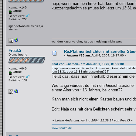
naja, wenn man nen timer hat, kommt eim kein t
Karma: +1/-0
kurzzeitgedächtniss (muss ich jetzt um 13:31 o
Offline
Geschlecht:
Beiträge: 254
irgendetwas muss hier ja
stehen
wer den xaser verehrt, ist des moddings nicht wert
Freak5
Re:Platinenbelichter mit serieller Steu
Dremelfreund
«
Antwort #25 am:
April 4, 2004, 19:37:00 »
Zitat von: --nemon-- am Januar 1, 1970, 01:00:00
naja, wenn man nen timer hat, kommt eim kein telefonat daz
Karma: +0/-0
um 13:31 oder 13:33 uhr ausstellen???)
Offline
Heißt das, dass man innerhalb dieser 2 min die 
Geschlecht:
Beiträge: 139
Wie lange würdest du mit nem Gesichtsbräuner v
einem Alter von ~16 Jahren, belichten??
Kann man sich nicht einen Kasten bauen und do
Edit: Naja das mit dem Belichten scheint sehr 
«
Letzte Änderung: April 4, 2004, 21:39:27 von Freak5
»
www.freak5.de