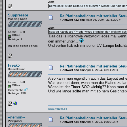
Zitat
Demokratie ist die Diktatur der dummen Masse über die de
Suppressor
Re:Platinenbelichter mit serieller Steu
Modding-Noob
«
Antwort #22 am:
März 26, 2004, 21:51:09 »
Zitat
hast du käsefüsse?^^ oder wozu brauchst den elektronische
Karma: +0/-0
Offline
Tjaa das is irgendwie verzwickt jedes mal wenn
Beiträge: 9
den immer unter...
Und vorher hab ich mir soner UV Lampe belicht
Ich liebe dieses Forum!
Freak5
Re:Platinenbelichter mit serieller Steu
Dremelfreund
«
Antwort #23 am:
April 4, 2004, 18:14:29 »
Also kann man eigentlich auch das Layout auf 
Karma: +0/-0
Was passiert denn, wenn man die Platine zu lan
Offline
Wieso ist der Timer SOO wichtig?? Kann man 
Geschlecht:
Und wie lange sollte man mit so nem Gesichtsb
Beiträge: 139
www.freak5.de
--nemon--
Re:Platinenbelichter mit serieller Steu
Plexiglaser
«
Antwort #24 am:
April 4, 2004, 19:02:14 »