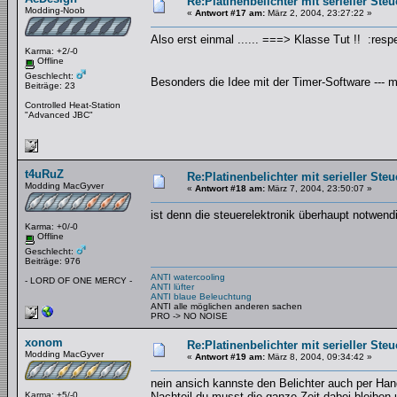
Re:Platinenbelichter mit serieller Steu
Modding-Noob
«
Antwort #17 am:
März 2, 2004, 23:27:22 »
Also erst einmal ...... ===> Klasse Tut !! :resp
Karma: +2/-0
Offline
Geschlecht:
Besonders die Idee mit der Timer-Software ---
Beiträge: 23
Controlled Heat-Station
"Advanced JBC"
t4uRuZ
Re:Platinenbelichter mit serieller Steu
Modding MacGyver
«
Antwort #18 am:
März 7, 2004, 23:50:07 »
ist denn die steuerelektronik überhaupt notwen
Karma: +0/-0
Offline
Geschlecht:
Beiträge: 976
ANTI watercooling
- LORD OF ONE MERCY -
ANTI lüfter
ANTI blaue Beleuchtung
ANTI alle möglichen anderen sachen
PRO -> NO NOISE
xonom
Re:Platinenbelichter mit serieller Steu
Modding MacGyver
«
Antwort #19 am:
März 8, 2004, 09:34:42 »
nein ansich kannste den Belichter auch per Han
Karma: +5/-0
Nachteil du musst die ganze Zeit dabei bleiben