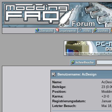
Benutzername: AcDesign
Name:
AcDesi
Beiträge:
23 (0.0
Position:
Moddin
Karma:
+2/-0
Registrierungsdatum:
Januar 
Letzter Besuch:
Mai 18,