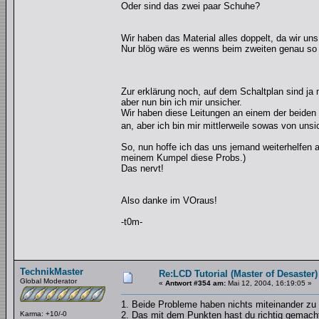
Oder sind das zwei paar Schuhe?
Wir haben das Material alles doppelt, da wir uns
Nur blög wäre es wenns beim zweiten genau so 
Zur erklärung noch, auf dem Schaltplan sind ja
aber nun bin ich mir unsicher.
Wir haben diese Leitungen an einem der beiden 
an, aber ich bin mir mittlerweile sowas von unsi
So, nun hoffe ich das uns jemand weiterhelfen a
meinem Kumpel diese Probs.)
Das nervt!
Also danke im VOraus!
-t0m-
TechnikMaster
Re:LCD Tutorial (Master of Desaster)
Global Moderator
«
Antwort #354 am:
Mai 12, 2004, 16:19:05 »
1. Beide Probleme haben nichts miteinander zu 
Karma: +10/-0
2. Das mit dem Punkten hast du richtig gemacht