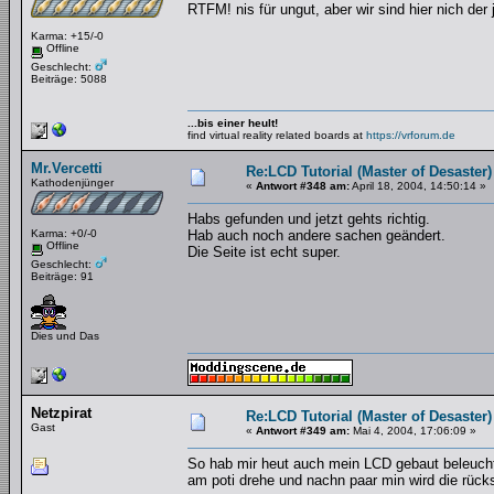
RTFM! nis für ungut, aber wir sind hier nich der
Karma: +15/-0
Offline
Geschlecht:
Beiträge: 5088
...bis einer heult!
find virtual reality related boards at
https://vrforum.de
Mr.Vercetti
Re:LCD Tutorial (Master of Desaster)
Kathodenjünger
«
Antwort #348 am:
April 18, 2004, 14:50:14 »
Habs gefunden und jetzt gehts richtig.
Karma: +0/-0
Hab auch noch andere sachen geändert.
Offline
Die Seite ist echt super.
Geschlecht:
Beiträge: 91
Dies und Das
Netzpirat
Re:LCD Tutorial (Master of Desaster)
Gast
«
Antwort #349 am:
Mai 4, 2004, 17:06:09 »
So hab mir heut auch mein LCD gebaut beleuchtu
am poti drehe und nachn paar min wird die rücks