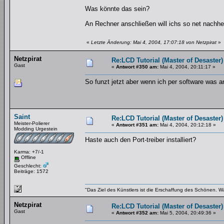
Was könnte das sein?
An Rechner anschließen will ichs so net nachhe
«
Letzte Änderung: Mai 4, 2004, 17:07:18 von Netzpirat
»
Netzpirat
Re:LCD Tutorial (Master of Desaster)
Gast
«
Antwort #350 am:
Mai 4, 2004, 20:11:17 »
So funzt jetzt aber wenn ich per software was a
Saint
Re:LCD Tutorial (Master of Desaster)
Meister-Polierer
«
Antwort #351 am:
Mai 4, 2004, 20:12:18 »
Modding Urgestein
Haste auch den Port-treiber installiert?
Karma: +7/-1
Offline
Geschlecht:
Beiträge: 1572
"Das Ziel des Künstlers ist die Erschaffung des Schönen. W
Netzpirat
Re:LCD Tutorial (Master of Desaster)
Gast
«
Antwort #352 am:
Mai 5, 2004, 20:49:36 »