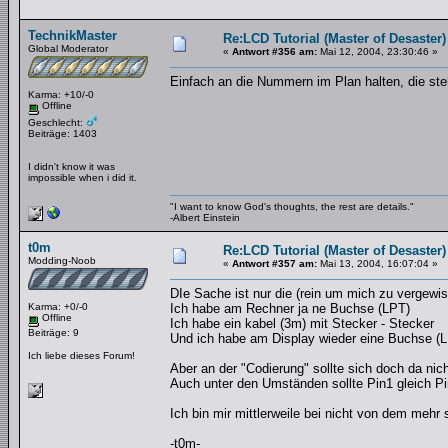
TechnikMaster
Re:LCD Tutorial (Master of Desaster)
Global Moderator
«
Antwort #356 am:
Mai 12, 2004, 23:30:46 »
Einfach an die Nummern im Plan halten, die ste
Karma: +10/-0
Offline
Geschlecht:
Beiträge: 1403
I didn't know it was
impossible when i did it.
"I want to know God's thoughts, the rest are details."
-Albert Einstein
t0m
Re:LCD Tutorial (Master of Desaster)
Modding-Noob
«
Antwort #357 am:
Mai 13, 2004, 16:07:04 »
DIe Sache ist nur die (rein um mich zu vergewis
Karma: +0/-0
Ich habe am Rechner ja ne Buchse (LPT)
Offline
Ich habe ein kabel (3m) mit Stecker - Stecker
Beiträge: 9
Und ich habe am Display wieder eine Buchse (
Ich liebe dieses Forum!
Aber an der "Codierung" sollte sich doch da nich
Auch unter den Umständen sollte Pin1 gleich Pin
Ich bin mir mittlerweile bei nicht von dem mehr 
-t0m-