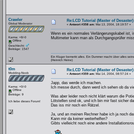
Crawler
Re:LCD Tutorial (Master of Desaster)
Global Moderator
«
Antwort #358 am:
Mai 13, 2004, 18:19:57 »
Wenn es ein normales Verlängerungskabel ist, is
Karma: +8/-0
Multimeter kann man als Durchgangsprüfer missbr
Offline
Geschlecht:
Beiträge: 1547
Ein Kluger bemerkt alles. Ein Dummer macht über alles se
(Heinrich Heine)
t0m
Re:LCD Tutorial (Master of Desaster)
Modding-Noob
«
Antwort #359 am:
Mai 14, 2004, 08:57:24 »
Japp, das werde ich machen.
Karma: +0/-0
Ich messe durch, dann werd ich sehen ob da viell
Offline
Beiträge: 9
Was aber leider noch nicht klärt warum die Poti
Lötstellen sind ok, und ich bin mir fast sicher d
Ich liebe dieses Forum!
Das iss mir noch ein Rätzel.
Ja, und an meinen Rechner habe ich ja noch das 
Kann mir da keiner weiterhelfen?
Gibts vielleicht noch eine andere Installations