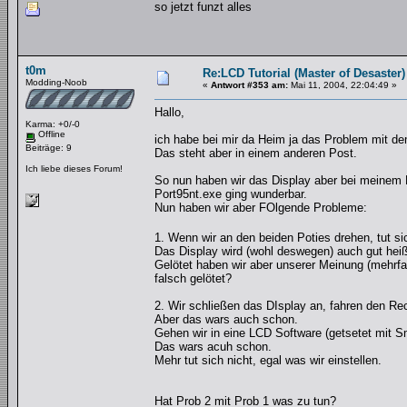
so jetzt funzt alles
t0m
Re:LCD Tutorial (Master of Desaster)
Modding-Noob
«
Antwort #353 am:
Mai 11, 2004, 22:04:49 »
Hallo,
Karma: +0/-0
Offline
ich habe bei mir da Heim ja das Problem mit d
Beiträge: 9
Das steht aber in einem anderen Post.
Ich liebe dieses Forum!
So nun haben wir das Display aber bei meinem
Port95nt.exe ging wunderbar.
Nun haben wir aber FOlgende Probleme:
1. Wenn wir an den beiden Poties drehen, tut
Das Display wird (wohl deswegen) auch gut heiß
Gelötet haben wir aber unserer Meinung (mehrfach
falsch gelötet?
2. Wir schließen das DIsplay an, fahren den R
Aber das wars auch schon.
Gehen wir in eine LCD Software (getsetet mit S
Das wars acuh schon.
Mehr tut sich nicht, egal was wir einstellen.
Hat Prob 2 mit Prob 1 was zu tun?