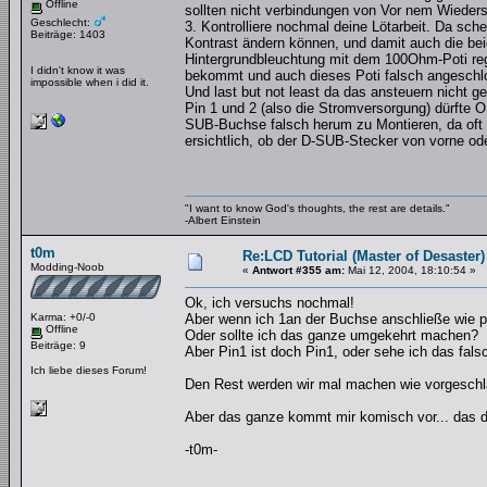
Offline
sollten nicht verbindungen von Vor nem Wieders
Geschlecht:
3. Kontrolliere nochmal deine Lötarbeit. Da sch
Beiträge: 1403
Kontrast ändern können, und damit auch die be
Hintergrundbleuchtung mit dem 100Ohm-Poti reg
I didn't know it was
bekommt und auch dieses Poti falsch angeschlo
impossible when i did it.
Und last but not least da das ansteuern nicht geh
Pin 1 und 2 (also die Stromversorgung) dürfte O
SUB-Buchse falsch herum zu Montieren, da oft n
ersichtlich, ob der D-SUB-Stecker von vorne oder
"I want to know God's thoughts, the rest are details."
-Albert Einstein
t0m
Re:LCD Tutorial (Master of Desaster)
Modding-Noob
«
Antwort #355 am:
Mai 12, 2004, 18:10:54 »
Ok, ich versuchs nochmal!
Karma: +0/-0
Aber wenn ich 1an der Buchse anschließe wie pi
Offline
Oder sollte ich das ganze umgekehrt machen?
Beiträge: 9
Aber Pin1 ist doch Pin1, oder sehe ich das fals
Ich liebe dieses Forum!
Den Rest werden wir mal machen wie vorgeschl
Aber das ganze kommt mir komisch vor... das da
-t0m-