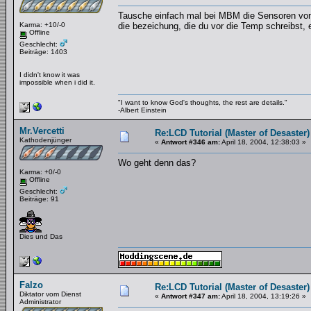
Tausche einfach mal bei MBM die Sensoren von
Karma: +10/-0
die bezeichung, die du vor die Temp schreibst, 
Offline
Geschlecht:
Beiträge: 1403
I didn't know it was
impossible when i did it.
"I want to know God's thoughts, the rest are details."
-Albert Einstein
Mr.Vercetti
Re:LCD Tutorial (Master of Desaster)
Kathodenjünger
«
Antwort #346 am:
April 18, 2004, 12:38:03 »
Wo geht denn das?
Karma: +0/-0
Offline
Geschlecht:
Beiträge: 91
Dies und Das
Falzo
Re:LCD Tutorial (Master of Desaster)
Diktator vom Dienst
«
Antwort #347 am:
April 18, 2004, 13:19:26 »
Administrator