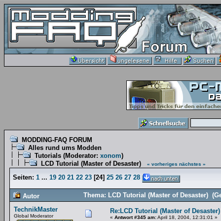
MODDING-FAQ FORUM
Alles rund ums Modden
Tutorials
(Moderator:
xonom
)
LCD Tutorial (Master of Desaster)
« vorheriges
nächstes »
Seiten:
1
...
19
20
21
22
23
[
24
]
25
26
27
28
Thema: LCD Tutorial (Master of Desaster) (G
Autor
TechnikMaster
Re:LCD Tutorial (Master of Desaster)
Global Moderator
«
Antwort #345 am:
April 18, 2004, 12:31:01 »