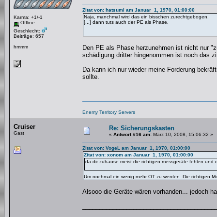
Zitat von: hatsumi am Januar 1, 1970, 01:00:00
Naja, manchmal wird das ein bisschen zurechtgebogen.
Karma: +1/-1
[...] dann tuts auch der PE als Phase.
Offline
Geschlecht:
Beiträge: 657
hmmm
Den PE als Phase herzunehmen ist nicht nur "zur
schädigung dritter hingenommen ist noch das zim
Da kann ich nur wieder meine Forderung bekräftig
sollte.
Enemy Territory Servers
Cruiser
Re: Sicherungskasten
Gast
«
Antwort #16 am:
März 10, 2008, 15:06:32 »
Zitat von: VogeL am Januar 1, 1970, 01:00:00
Zitat von: xonom am Januar 1, 1970, 01:00:00
da dir zuhause meist die richtigen messgeräte fehlen und 
Um nochmal ein wenig mehr OT zu werden. Die richtigen 
Alsooo die Geräte wären vorhanden... jedoch ha
_______________________________________