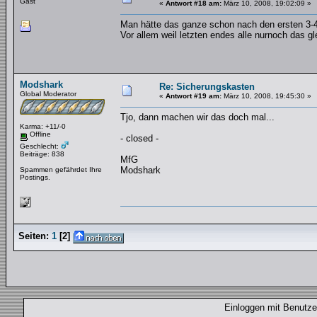
Gast
«
Antwort #18 am:
März 10, 2008, 19:02:09 »
Man hätte das ganze schon nach den ersten 3-
Vor allem weil letzten endes alle nurnoch das g
Modshark
Re: Sicherungskasten
Global Moderator
«
Antwort #19 am:
März 10, 2008, 19:45:30 »
Tjo, dann machen wir das doch mal...
Karma: +11/-0
Offline
- closed -
Geschlecht:
Beiträge: 838
MfG
Modshark
Spammen gefährdet Ihre
Postings.
Seiten:
1
[
2
]
Einloggen mit Benut