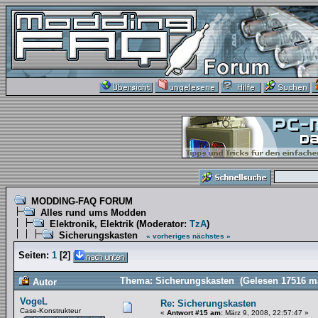
MODDING-FAQ FORUM
Alles rund ums Modden
Elektronik, Elektrik
(Moderator:
TzA
)
Sicherungskasten
« vorheriges
nächstes »
Seiten:
1
[
2
]
Thema: Sicherungskasten (Gelesen 17516 m
Autor
VogeL
Re: Sicherungskasten
Case-Konstrukteur
«
Antwort #15 am:
März 9, 2008, 22:57:47 »