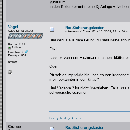
@hatsumi:
In den Keller kommt meine Dj-Anlage + "Zubehö
VogeL
Re: Sicherungskasten
Case-Konstrukteur
«
Antwort #17 am:
März 10, 2008, 17:14:50 »
Und genua aus dem Grund, du hast keine ahnung
Karma: +1/-1
Offline
Fazit :
Geschlecht:
Beiträge: 657
Lass es von nem Fachmann machen, blätter ein w
hmmm
Oder :
Pfusch es irgendwie hin, lass es von irgendne
mein bekannter in den Knast"
Und Variante 2 ist nicht übertrieben. Falls was s
schwedische Gardinen..
Enemy Territory Servers
Cruiser
Re: Sicherungskasten