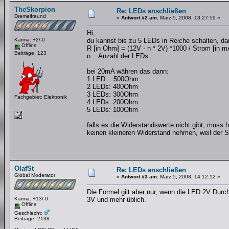
TheSkorpion
Re: LEDs anschließen
Dremelfreund
«
Antwort #2 am:
März 5, 2008, 13:27:59 »
Hi,
Karma: +2/-0
du kannst bis zu 5 LEDs in Reiche schalten, dan
Offline
R [in Ohm] = (12V - n * 2V) *1000 / Strom [in m
Beiträge: 123
n... Anzahl der LEDs
bei 20mA währen das dann:
1 LED : 500Ohm
2 LEDs: 400Ohm
3 LEDs: 300Ohm
Fachgebiet: Elektronik
4 LEDs: 200Ohm
5 LEDs: 100Ohm
falls es die Widerstandswerte nicht gibt, muss
keinen kleineren Widerstand nehmen, weil der S
OlafSt
Re: LEDs anschließen
Global Moderator
«
Antwort #3 am:
März 5, 2008, 14:12:12 »
Die Formel gilt aber nur, wenn die LED 2V Durch
Karma: +13/-0
3V und mehr üblich.
Offline
Geschlecht:
Beiträge: 2138