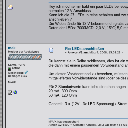
Hey ich möchte mir bald ein paar LEDs bei eb
normalen 12 V Anschluss.
Kann ich die 27 LEDs in reihe schalten und zw
anschließen ?
Die Widerstände für 12 V bekomme ich gratis 
Daten der LEDs: 7000MCD; 2,0 V; 15°C; 5,0 m
mak
Re: LEDs anschließen
Modder der Apokalypse
«
Antwort #1 am:
März 4, 2008, 15:08:23 »
Du kannst sie in Reihe schliessen, dies ist ein w
Karma: +3/-0
die dann mit einem passenden Vorwiderstand a
Offline
Geschlecht:
Um diesen Vorwiderstand zu berechen, müssen w
Beiträge: 1147
mitgelieferten Vorwiderstände sind (oder beides)
M/A/K
Für 2 Standartwerte kann ichs dir schon sagen.
20 mA: 300 Ohm
50 mA: 120 Ohm
Generell: R = (12V - 3x LED-Spannung) / Strom
M/A/K hat gesprochen!
Athlon X2 6400 + Xigmatek Achilles / 2x 2 GB RAM / 64 G