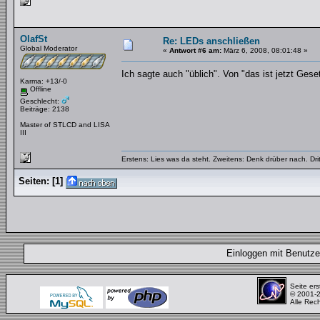
OlafSt
Re: LEDs anschließen
Global Moderator
«
Antwort #6 am:
März 6, 2008, 08:01:48 »
Ich sagte auch "üblich". Von "das ist jetzt Gese
Karma: +13/-0
Offline
Geschlecht:
Beiträge: 2138
Master of STLCD and LISA
III
Erstens: Lies was da steht. Zweitens: Denk drüber nach. Dri
Seiten:
[
1
]
Einloggen mit Benut
Seite ers
© 2001-
Alle Rec