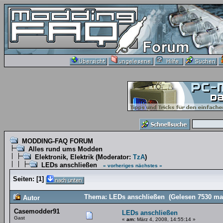
MODDING-FAQ FORUM
Alles rund ums Modden
Elektronik, Elektrik
(Moderator:
TzA
)
LEDs anschließen
« vorheriges
nächstes »
Seiten:
[
1
]
Thema: LEDs anschließen (Gelesen 7530 ma
Autor
Casemodder91
LEDs anschließen
Gast
«
am:
März 4, 2008, 14:55:14 »