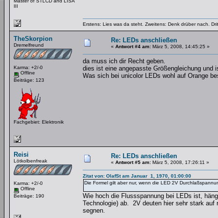
Master of STLCD and LISA
III
Erstens: Lies was da steht. Zweitens: Denk drüber nach. Dri
TheSkorpion
Re: LEDs anschließen
Dremelfreund
«
Antwort #4 am:
März 5, 2008, 14:45:25 »
da muss ich dir Recht geben.
Karma: +2/-0
dies ist eine angepasste Größengleichung und i
Offline
Was sich bei unicolor LEDs wohl auf Orange bes
Beiträge: 123
Fachgebiet: Elektronik
Reisi
Re: LEDs anschließen
Lötkolbenfreak
«
Antwort #5 am:
März 5, 2008, 17:26:11 »
Zitat von: OlafSt am Januar 1, 1970, 01:00:00
Die Formel gilt aber nur, wenn die LED 2V Durchlaßspannun
Karma: +2/-0
Offline
Wie hoch die Flussspannung bei LEDs ist, hängt
Beiträge: 190
Technologie) ab. 2V deuten hier sehr stark auf 
segnen.