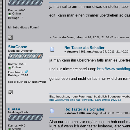
ja man sollte am trimmer etwas einstellen, aber 
Karma: +0/-0
Offline
edit: kann man einen trimmer überdrehen so das
Beiträge: 7
Ich liebe dieses Forum!
«
Letzte Änderung: August 24, 2011, 21:36:43 von massa
StarGoose
Re: Taster als Schalter
Modding Urgestein
«
Antwort #361 am:
August 24, 2011, 21:40:26 
ja man kann ihn überdrehen falls man es übertre
Karma: +5/-0
Offline
und zur trimmereinsteluung:
http://www.modding
Geschlecht:
Beiträge: 2014
genau lesen und nicht einfach nur wild dran ru
selber suchen tut nicht weh!
Bitte beachten, neue Forenregel bezüglich Sponsorenwerb
http://www.modding-faq.de/Foru...62083#msg162083
massa
Re: Taster als Schalter
Modding-Noob
«
Antwort #362 am:
August 24, 2011, 21:56:04 
Also nur nochmal zur ergänzung ich hab nochmal a
Karma: +0/-0
kurz auf wenn ich den taster loslasse, also wen
Offline