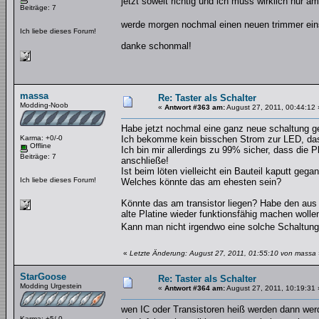
jetzt soweit richtig und ich muss wirklich nur a
Beiträge: 7
werde morgen nochmal einen neuen trimmer ein
Ich liebe dieses Forum!
danke schonmal!
massa
Re: Taster als Schalter
Modding-Noob
«
Antwort #363 am:
August 27, 2011, 00:44:12 
Habe jetzt nochmal eine ganz neue schaltung gelö
Karma: +0/-0
Ich bekomme kein bisschen Strom zur LED, das 
Offline
Ich bin mir allerdings zu 99% sicher, dass die P
Beiträge: 7
anschließe!
Ist beim löten vielleicht ein Bauteil kaputt gega
Ich liebe dieses Forum!
Welches könnte das am ehesten sein?
Könnte das am transistor liegen? Habe den aus m
alte Platine wieder funktionsfähig machen wolle
Kann man nicht irgendwo eine solche Schaltun
«
Letzte Änderung: August 27, 2011, 01:55:10 von massa
StarGoose
Re: Taster als Schalter
Modding Urgestein
«
Antwort #364 am:
August 27, 2011, 10:19:31 
wen IC oder Transistoren heiß werden dann werde
Karma: +5/-0