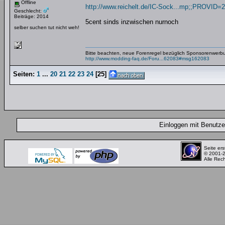
Offline
http://www.reichelt.de/IC-Sock...mp;;PROVID=
Geschlecht:
Beiträge: 2014
5cent sinds inzwischen nurnoch
selber suchen tut nicht weh!
Bitte beachten, neue Forenregel bezüglich Sponsorenwerb
http://www.modding-faq.de/Foru...62083#msg162083
Seiten:
1
...
20
21
22
23
24
[
25
]
Einloggen mit Benut
Seite ers
© 2001-
Alle Rec