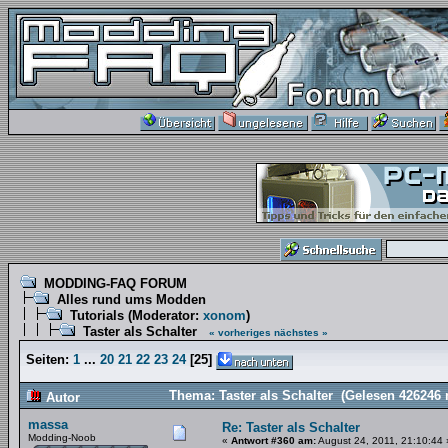
MODDING-FAQ FORUM
Alles rund ums Modden
Tutorials
(Moderator:
xonom
)
Taster als Schalter
« vorheriges
nächstes »
Seiten:
1
...
20
21
22
23
24
[
25
]
Thema: Taster als Schalter (Gelesen 426246 
Autor
massa
Re: Taster als Schalter
Modding-Noob
«
Antwort #360 am:
August 24, 2011, 21:10:44 