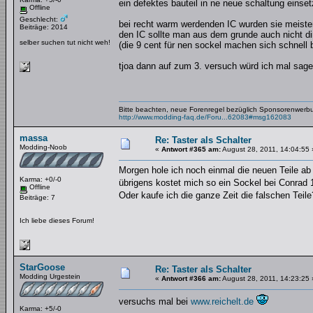
ein defektes bauteil in ne neue schaltung ein
Offline
Geschlecht:
bei recht warm werdenden IC wurden sie meiste
Beiträge: 2014
den IC sollte man aus dem grunde auch nicht di
selber suchen tut nicht weh!
(die 9 cent für nen sockel machen sich schnell 
tjoa dann auf zum 3. versuch würd ich mal sag
Bitte beachten, neue Forenregel bezüglich Sponsorenwerb
http://www.modding-faq.de/Foru...62083#msg162083
massa
Re: Taster als Schalter
Modding-Noob
«
Antwort #365 am:
August 28, 2011, 14:04:55 
Morgen hole ich noch einmal die neuen Teile ab
Karma: +0/-0
übrigens kostet mich so ein Sockel bei Conrad
Offline
Oder kaufe ich die ganze Zeit die falschen Teil
Beiträge: 7
Ich liebe dieses Forum!
StarGoose
Re: Taster als Schalter
Modding Urgestein
«
Antwort #366 am:
August 28, 2011, 14:23:25 
versuchs mal bei
www.reichelt.de
Karma: +5/-0