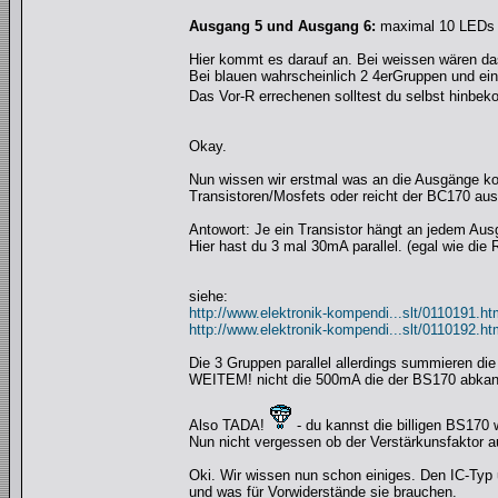
Ausgang 5 und Ausgang 6:
maximal 10 LEDs
Hier kommt es darauf an. Bei weissen wären da
Bei blauen wahrscheinlich 2 4erGruppen und ein
Das Vor-R errechenen solltest du selbst hinb
Okay.
Nun wissen wir erstmal was an die Ausgänge kom
Transistoren/Mosfets oder reicht der BC170 au
Antowort: Je ein Transistor hängt an jedem Au
Hier hast du 3 mal 30mA parallel. (egal wie die
siehe:
http://www.elektronik-kompendi...slt/0110191.h
http://www.elektronik-kompendi...slt/0110192.h
Die 3 Gruppen parallel allerdings summieren di
WEITEM! nicht die 500mA die der BS170 abkan
Also TADA!
- du kannst die billigen BS170
Nun nicht vergessen ob der Verstärkunsfaktor a
Oki. Wir wissen nun schon einiges. Den IC-Ty
und was für Vorwiderstände sie brauchen.