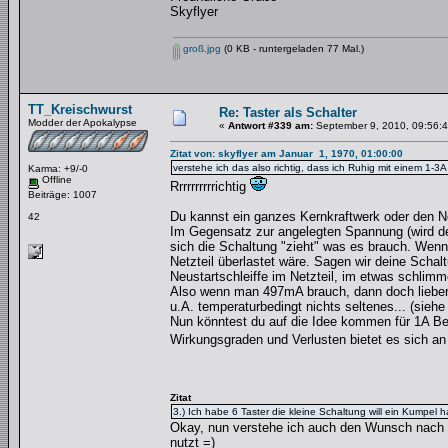
Skyflyer
groß.jpg
(0 KB - runtergeladen 77 Mal.)
TT_Kreischwurst
Re: Taster als Schalter
Modder der Apokalypse
«
Antwort #339 am:
September 9, 2010, 09:56:4
Zitat von: skyflyer am Januar 1, 1970, 01:00:00
verstehe ich das also richtig, dass ich Ruhig mit einem 1-
Karma: +9/-0
Offline
Rrrrrrrrrrichtig
Beiträge: 1007
Du kannst ein ganzes Kernkraftwerk oder den N
42
Im Gegensatz zur angelegten Spannung (wird der 
sich die Schaltung "zieht" was es brauch. Wen
Netzteil überlastet wäre. Sagen wir deine Scha
Neustartschleiffe im Netzteil, im etwas schlim
Also wenn man 497mA brauch, dann doch lieber 
u.A. temperaturbedingt nichts seltenes... (siehe
Nun könntest du auf die Idee kommen für 1A Be
Wirkungsgraden und Verlusten bietet es sich an
Zitat
3.) Ich habe 6 Taster die kleine Schaltung will ein Kumpel 
Okay, nun verstehe ich auch den Wunsch nach n
nutzt =)