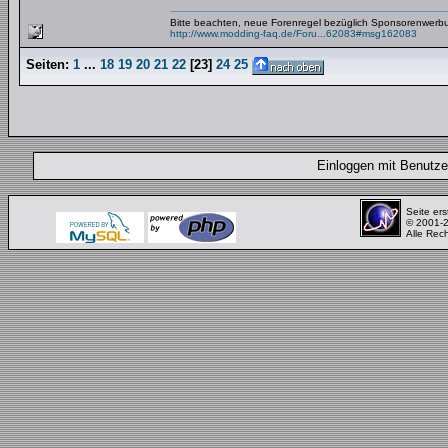
Bitte beachten, neue Forenregel bezüglich Sponsorenwerb
http://www.modding-faq.de/Foru...62083#msg162083
Seiten:
1
...
18
19
20
21
22
[
23
]
24
25
Einloggen mit Benut
Seite ers
© 2001-
Alle Rec