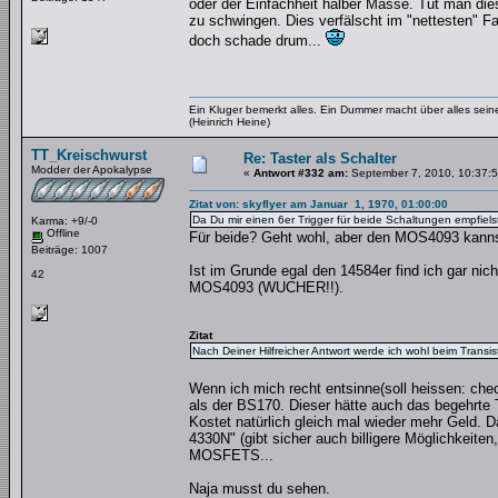
oder der Einfachheit halber Masse. Tut man dies
zu schwingen. Dies verfälscht im "nettesten" F
doch schade drum...
Ein Kluger bemerkt alles. Ein Dummer macht über alles se
(Heinrich Heine)
TT_Kreischwurst
Re: Taster als Schalter
Modder der Apokalypse
«
Antwort #332 am:
September 7, 2010, 10:37:5
Zitat von: skyflyer am Januar 1, 1970, 01:00:00
Da Du mir einen 6er Trigger für beide Schaltungen empfie
Karma: +9/-0
Offline
Für beide? Geht wohl, aber den MOS4093 kannst 
Beiträge: 1007
Ist im Grunde egal den 14584er find ich gar nich
42
MOS4093 (WUCHER!!).
Zitat
Nach Deiner Hilfreicher Antwort werde ich wohl beim Transi
Wenn ich mich recht entsinne(soll heissen: che
als der BS170. Dieser hätte auch das begehrt
Kostet natürlich gleich mal wieder mehr Geld. 
4330N" (gibt sicher auch billigere Möglichkeite
MOSFETS...
Naja musst du sehen.