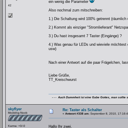
ein wenig die Parameter
42
Also nochmal zum mitschreiben:
1.) Die Schaltung wird 100% getrennt (räumlich
2.) Kommt als einziger "Stromlieferant" Netzsp
3.) Du hast insgesamt 7 Taster (Eingänge) ?
4.) Was genau für LEDs und wieviele möchtest 
usw)
Nach einer Antwort auf die paar Frägelchen, la
Liebe Grüße,
TT_Kreischwurst
- - - Auch Dummheit ist eine Gabe Gottes, man sollte s
skyflyer
Re: Taster als Schalter
Modding-Noob
«
Antwort #338 am:
September 8, 2010, 17:16:4
Karma: +0/-0
Hallo Ihr zwei,