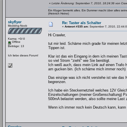
«
Letzte Änderung: September 7, 2010, 18:24:36 von Craw
Ein Kluger bemerkt alles. Ein Dummer macht über alles se
(Heinrich Heine)
skyflyer
Re: Taster als Schalter
Modding-Noob
«
Antwort #335 am:
September 7, 2010, 22:44:0
Hi Crawler,
Karma: +0/-0
Offline
tut mir leid. Schäme mich grade für meinen 
Beiträge: 13
Tippen ist.
Ich liebe dieses Forum!
Klar ist das ein Eingang in dem ich meinen Ta
so viel Strom "zieht" wie Sie benötigt.
Ich weiß auch, dass mein Link auf einen Trafo 
am gucken bin. (Ich schäme mich immer noch)
Das einzige was ich nicht verstehe ist wie das 
begrenzen.
Ich habe ein Steckernetzteil welches 12V Gleich
Einzelschaltungen (meiner Großenschaltung) Pa
500mA belastet werden, also sollte meine Last 
Wenn ich immer noch kein Deutsch kann, kann i