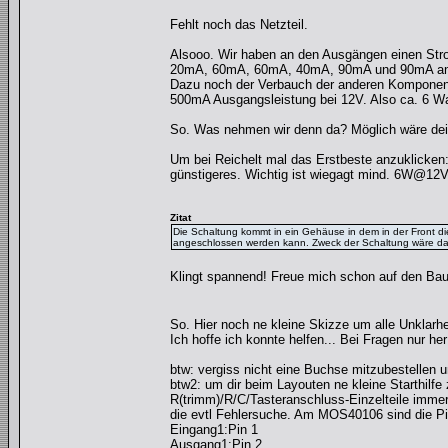
Fehlt noch das Netzteil.
Alsooo. Wir haben an den Ausgängen einen Str
20mA, 60mA, 60mA, 40mA, 90mA und 90mA an
Dazu noch der Verbauch der anderen Komponente
500mA Ausgangsleistung bei 12V. Also ca. 6 Wa
So. Was nehmen wir denn da? Möglich wäre dein
Um bei Reichelt mal das Erstbeste anzuklicken
günstigeres. Wichtig ist wiegagt mind. 6W@12V(s
Zitat
Die Schaltung kommt in ein Gehäuse in dem in der Front d
angeschlossen werden kann. Zweck der Schaltung wäre da
Klingt spannend! Freue mich schon auf den Ba
So. Hier noch ne kleine Skizze um alle Unklarh
Ich hoffe ich konnte helfen... Bei Fragen nur her
btw: vergiss nicht eine Buchse mitzubestellen 
btw2: um dir beim Layouten ne kleine Starthilfe
R(trimm)/R/C/Tasteranschluss-Einzelteile immer 
die evtl Fehlersuche. Am MOS40106 sind die Pi
Eingang1:Pin 1
Ausgang1:Pin 2