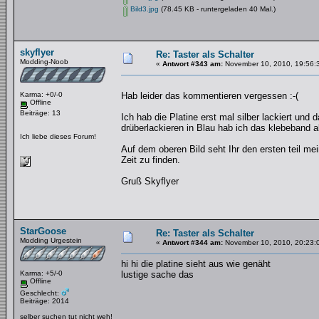
Bild3.jpg
(78.45 KB - runtergeladen 40 Mal.)
skyflyer
Re: Taster als Schalter
Modding-Noob
«
Antwort #343 am:
November 10, 2010, 19:56:
Karma: +0/-0
Hab leider das kommentieren vergessen :-(
Offline
Beiträge: 13
Ich hab die Platine erst mal silber lackiert u
drüberlackieren in Blau hab ich das klebeband 
Ich liebe dieses Forum!
Auf dem oberen Bild seht Ihr den ersten teil m
Zeit zu finden.
Gruß Skyflyer
StarGoose
Re: Taster als Schalter
Modding Urgestein
«
Antwort #344 am:
November 10, 2010, 20:23:
hi hi die platine sieht aus wie genäht
Karma: +5/-0
lustige sache das
Offline
Geschlecht:
Beiträge: 2014
selber suchen tut nicht weh!