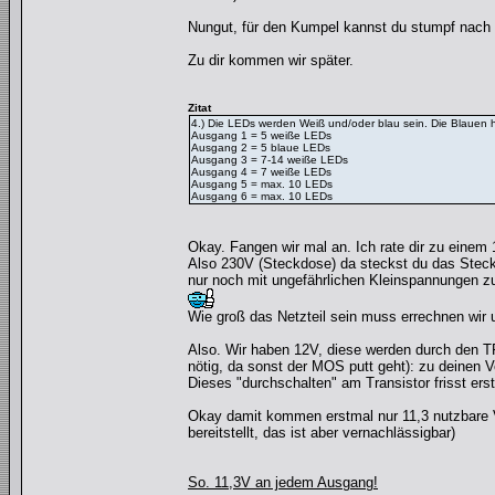
Nungut, für den Kumpel kannst du stumpf nach 
Zu dir kommen wir später.
Zitat
4.) Die LEDs werden Weiß und/oder blau sein. Die Blauen
Ausgang 1 = 5 weiße LEDs
Ausgang 2 = 5 blaue LEDs
Ausgang 3 = 7-14 weiße LEDs
Ausgang 4 = 7 weiße LEDs
Ausgang 5 = max. 10 LEDs
Ausgang 6 = max. 10 LEDs
Okay. Fangen wir mal an. Ich rate dir zu einem 
Also 230V (Steckdose) da steckst du das Steck
nur noch mit ungefährlichen Kleinspannungen zu
Wie groß das Netzteil sein muss errechnen wir u
Also. Wir haben 12V, diese werden durch den
nötig, da sonst der MOS putt geht): zu deinen 
Dieses "durchschalten" am Transistor frisst er
Okay damit kommen erstmal nur 11,3 nutzbare 
bereitstellt, das ist aber vernachlässigbar)
So. 11,3V an jedem Ausgang!