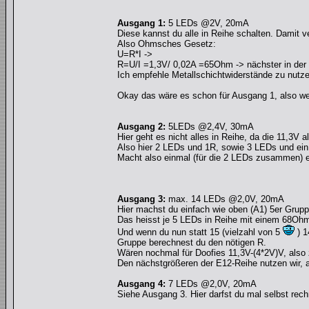
Ausgang 1:
5 LEDs @2V, 20mA
Diese kannst du alle in Reihe schalten. Damit 
Also Ohmsches Gesetz:
U=R*I ->
R=U/I =1,3V/ 0,02A =65Ohm -> nächster in de
Ich empfehle Metallschichtwiderstände zu nutze
Okay das wäre es schon für Ausgang 1, also wei
Ausgang 2:
5LEDs @2,4V, 30mA
Hier geht es nicht alles in Reihe, da die 11,3V 
Also hier 2 LEDs und 1R, sowie 3 LEDs und ein 
Macht also einmal (für die 2 LEDs zusammen) 
Ausgang 3:
max. 14 LEDs @2,0V, 20mA
Hier machst du einfach wie oben (A1) 5er Gruppe
Das heisst je 5 LEDs in Reihe mit einem 68Ohm
Und wenn du nun statt 15 (vielzahl von 5
) 1
Gruppe berechnest du den nötigen R.
Wären nochmal für Doofies 11,3V-(4*2V)V, al
Den nächstgrößeren der E12-Reihe nutzen wir, 
Ausgang 4:
7 LEDs @2,0V, 20mA
Siehe Ausgang 3. Hier darfst du mal selbst rec