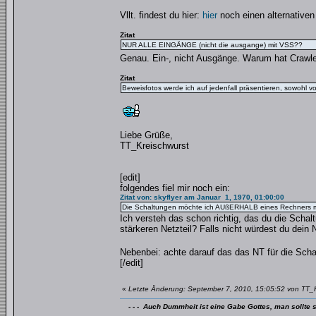
Vllt. findest du hier:
hier
noch einen alternativen
Zitat
NUR ALLE EINGÄNGE (nicht die ausgange) mit VSS??
Genau. Ein-, nicht Ausgänge. Warum hat Crawl
Zitat
Beweisfotos werde ich auf jedenfall präsentieren, sowohl vo
Liebe Grüße,
TT_Kreischwurst
[edit]
folgendes fiel mir noch ein:
Zitat von: skyflyer am Januar 1, 1970, 01:00:00
Die Schaltungen möchte ich AUßERHALB eines Rechners mit
Ich versteh das schon richtig, das du die Scha
stärkeren Netzteil? Falls nicht würdest du dein
Nebenbei: achte darauf das das NT für die Schalt
[/edit]
«
Letzte Änderung: September 7, 2010, 15:05:52 von TT_K
- - - Auch Dummheit ist eine Gabe Gottes, man sollte s