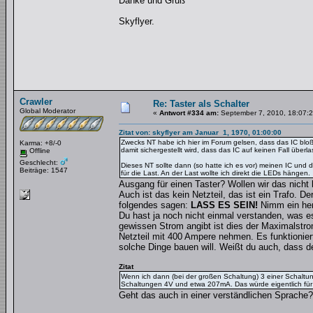
Danke und Gruß
Skyflyer.
Crawler
Re: Taster als Schalter
Global Moderator
«
Antwort #334 am:
September 7, 2010, 18:07:2
Zitat von: skyflyer am Januar 1, 1970, 01:00:00
Zwecks NT habe ich hier im Forum gelsen, dass das IC bloß
Karma: +8/-0
damit sichergestellt wird, dass das IC auf keinen Fall überlas
Offline
Geschlecht:
Dieses NT sollte dann (so hatte ich es vor) meinen IC und
Beiträge: 1547
für die Last. An der Last wollte ich direkt die LEDs hängen.
Ausgang für einen Taster? Wollen wir das nicht
Auch ist das kein Netzteil, das ist ein Trafo. 
folgendes sagen:
LASS ES SEIN!
Nimm ein her
Du hast ja noch nicht einmal verstanden, was es
gewissen Strom angibt ist dies der Maximalstrom
Netzteil mit 400 Ampere nehmen. Es funktionier
solche Dinge bauen will. Weißt du auch, dass d
Zitat
Wenn ich dann (bei der großen Schaltung) 3 einer Schaltun
Schaltungen 4V und etwa 207mA. Das würde eigentlich für
Geht das auch in einer verständlichen Sprache? 