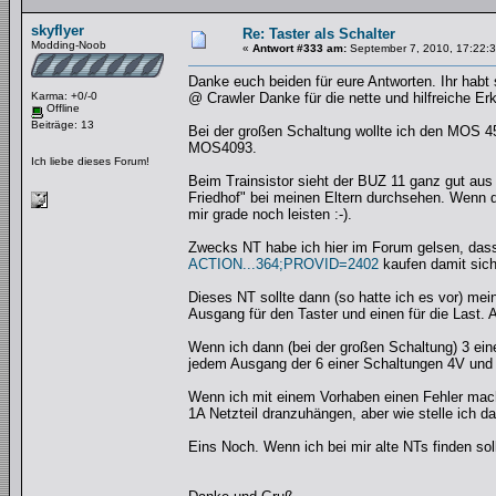
skyflyer
Re: Taster als Schalter
Modding-Noob
«
Antwort #333 am:
September 7, 2010, 17:22:3
Danke euch beiden für eure Antworten. Ihr habt 
Karma: +0/-0
@ Crawler Danke für die nette und hilfreiche Erk
Offline
Beiträge: 13
Bei der großen Schaltung wollte ich den MOS 
MOS4093.
Ich liebe dieses Forum!
Beim Trainsistor sieht der BUZ 11 ganz gut a
Friedhof" bei meinen Eltern durchsehen. Wenn da
mir grade noch leisten :-).
Zwecks NT habe ich hier im Forum gelsen, dass
ACTION...364;PROVID=2402
kaufen damit siche
Dieses NT sollte dann (so hatte ich es vor) me
Ausgang für den Taster und einen für die Last. 
Wenn ich dann (bei der großen Schaltung) 3 eine
jedem Ausgang der 6 einer Schaltungen 4V und 
Wenn ich mit einem Vorhaben einen Fehler mache
1A Netzteil dranzuhängen, aber wie stelle ich d
Eins Noch. Wenn ich bei mir alte NTs finden sollt