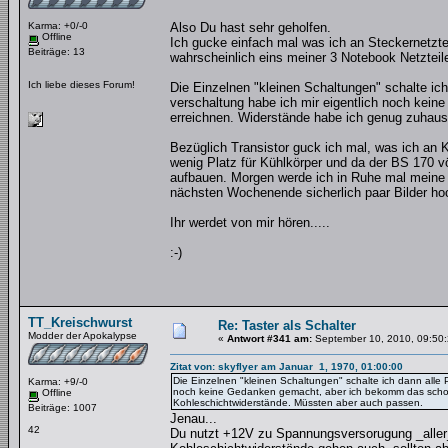
Karma: +0/-0
Also Du hast sehr geholfen.
Offline
Ich gucke einfach mal was ich an Steckernetzte
Beiträge: 13
wahrscheinlich eins meiner 3 Notebook Netzteil
Ich liebe dieses Forum!
Die Einzelnen "kleinen Schaltungen" schalte ic
verschaltung habe ich mir eigentlich noch kei
erreichnen. Widerstände habe ich genug zuhaus
Bezüglich Transistor guck ich mal, was ich an 
wenig Platz für Kühlkörper und da der BS 170 vö
aufbauen. Morgen werde ich in Ruhe mal meine R
nächsten Wochenende sicherlich paar Bilder ho
Ihr werdet von mir hören.....
:-)
TT_Kreischwurst
Re: Taster als Schalter
Modder der Apokalypse
«
Antwort #341 am:
September 10, 2010, 09:50:
Zitat von: skyflyer am Januar 1, 1970, 01:00:00
Die Einzelnen "kleinen Schaltungen" schalte ich dann alle 
Karma: +9/-0
noch keine Gedanken gemacht, aber ich bekomm das schon 
Offline
Kohleschichtwiderstände. Müssten aber auch passen.
Beiträge: 1007
Jenau...
42
Du nutzt +12V zu Spannungsversorugung _aller