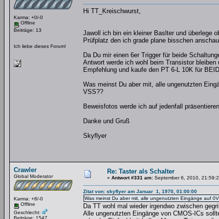
Hi TT_Kreischwurst,
Karma: +0/-0
Offline
Beiträge: 13
Jawoll ich bin ein kleiner Baslter und überlege 
Prüfplatz den ich grade plane bisschen anschau
Ich liebe dieses Forum!
Da Du mir einen 6er Trigger für beide Schaltun
Antwort werde ich wohl beim Transistor bleiben
Empfehlung und kaufe den PT 6-L 10K für BEI
Was meinst Du aber mit, alle ungenutzten Ein
VSS??
Beweisfotos werde ich auf jedenfall präsentiere
Danke und Gruß
Skyflyer
Crawler
Re: Taster als Schalter
Global Moderator
«
Antwort #331 am:
September 6, 2010, 21:59:2
Zitat von: skyflyer am Januar 1, 1970, 01:00:00
Was meinst Du aber mit, alle ungenutzten Eingänge auf 
Karma: +8/-0
Offline
Da TT wohl mal wieder irgendwo zwischen gegrill
Geschlecht:
Alle ungenutzten Eingänge von CMOS-ICs sollte
Beiträge: 1547