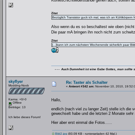
Kohleschichtwiderstände gehen auch, sollten a
Zitat
Bezüglich Transistor guck ich mal, was ich an Kühlkörpern 
Also wenn du es so beschaltest wie oben (nich
Die paar mA bringen ihn noch nicht zum schwi
Zitat
[...]kann ich zum nächsten Wochenende sicherlich paar Bilde
- - - Auch Dummheit ist eine Gabe Gottes, man sollte s
skyflyer
Re: Taster als Schalter
Modding-Noob
«
Antwort #342 am:
November 10, 2010, 19:52:
Karma: +0/-0
Hallo,
Offline
Beiträge: 13
endlich (nach viel zu langer Zeit) stelle ich die
gewechselt habe und die letzten 2 Monate sehr 
Ich liebe dieses Forum!
Hier aber erst einmal die Fotos......
Bild2.jpg
(93.09 KB - runtergeladen 42 Mal.)