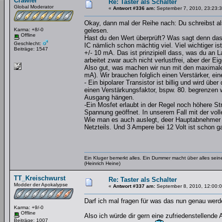
Crawler
Re: Taster als Schalter
Global Moderator
«
Antwort #336 am:
September 7, 2010, 23:23:3
Okay, dann mal der Reihe nach: Du schreibst al
Karma: +8/-0
gelesen.
Offline
Hast du den Wert überprüft? Was sagt denn da
Geschlecht:
IC nämlich schon mächtig viel. Viel wichtiger i
Beiträge: 1547
+/- 10 mA. Das ist prinzipiell dass, was du an 
arbeitet zwar auch nicht verlustfrei, aber der Ei
Also gut, was machen wir nun mit den maximalen
mA). Wir brauchen folglich einen Verstärker, ei
- Ein bipolarer Transistor ist billig und wird üb
einen Verstärkungsfaktor, bspw. 80. begrenzen 
Ausgang hängen.
-Ein Mosfet erlaubt in der Regel noch höhere St
Spannung geöffnet. In unserem Fall mit der v
Wie man es auch auslegt, deer Hauptabnehmer is
Netzteils. Und 3 Ampere bei 12 Volt ist schon g
Ein Kluger bemerkt alles. Ein Dummer macht über alles se
(Heinrich Heine)
TT_Kreischwurst
Re: Taster als Schalter
Modder der Apokalypse
«
Antwort #337 am:
September 8, 2010, 12:00:0
Darf ich mal fragen für was das nun genau werd
Karma: +9/-0
Offline
Also ich würde dir gern eine zufriedenstellende
Beiträge: 1007