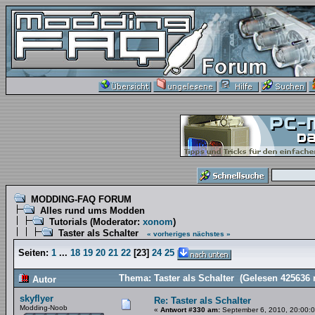
MODDING-FAQ FORUM
Alles rund ums Modden
Tutorials
(Moderator:
xonom
)
Taster als Schalter
« vorheriges
nächstes »
Seiten:
1
...
18
19
20
21
22
[
23
]
24
25
Thema: Taster als Schalter (Gelesen 425636 
Autor
skyflyer
Re: Taster als Schalter
Modding-Noob
«
Antwort #330 am:
September 6, 2010, 20:00:0