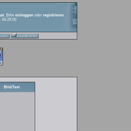
st
. Bitte
einloggen
oder
registrieren
.
, 04:28:00
Bild/Text