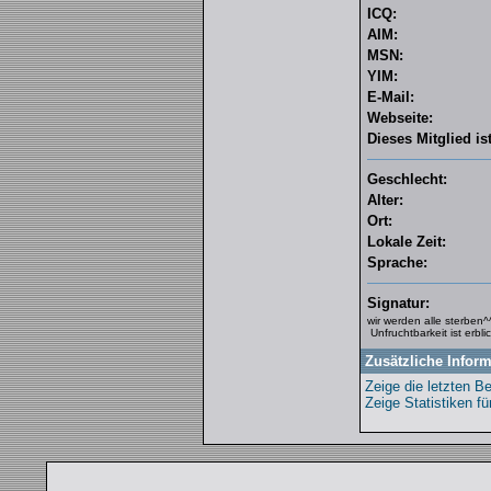
ICQ:
AIM:
MSN:
YIM:
E-Mail:
Webseite:
Dieses Mitglied ist
Geschlecht:
Alter:
Ort:
Lokale Zeit:
Sprache:
Signatur:
wir werden alle sterben^
Unfruchtbarkeit ist erblic
Zusätzliche Inform
Zeige die letzten Be
Zeige Statistiken fü