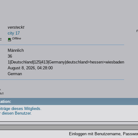
versteckt
n
city 17
:
Offline
Männlich
36
1|Deutschland|125|413|Germany|deutschland>hessen>wiesbaden
August 8, 2026, 04:28:00
German
^
h!!
ation:
iträge dieses Mitglieds.
r diesen Benutzer.
Einloggen mit Benutzername, Passw