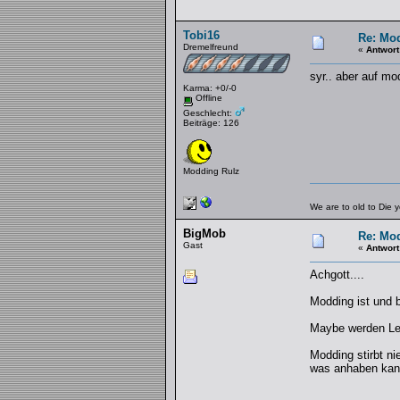
Tobi16
Re: Mo
Dremelfreund
«
Antwort
syr.. aber auf mo
Karma: +0/-0
Offline
Geschlecht:
Beiträge: 126
Modding Rulz
We are to old to Die 
BigMob
Re: Mo
Gast
«
Antwort
Achgott....
Modding ist und b
Maybe werden Leu
Modding stirbt n
was anhaben kan