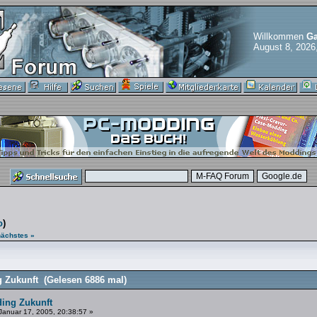
Willkommen
Ga
August 8, 2026
o
)
ächstes »
 Zukunft (Gelesen 6886 mal)
ing Zukunft
anuar 17, 2005, 20:38:57 »