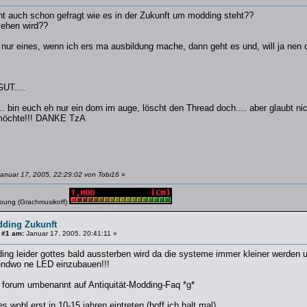
ht auch schon gefragt wie es in der Zukunft um modding steht??
ehen wird??
 nur eines, wenn ich ers ma ausbildung mache, dann geht es und, will ja nen
UT....
. bin euch eh nur ein dorn im auge, löscht den Thread doch.... aber glaubt ni
möchte!!! DANKE TzA
anuar 17, 2005, 22:29:02 von Tobi16
»
young (Grachmusikoff)
dding Zukunft
 #1 am:
Januar 17, 2005, 20:41:11 »
ng leider gottes bald aussterben wird da die systeme immer kleiner werden u
endwo ne LED einzubauen!!!
 forum umbenannt auf Antiquität-Modding-Faq *g*
es wohl erst in 10-15 jahren eintreten (hoff ich halt mal)