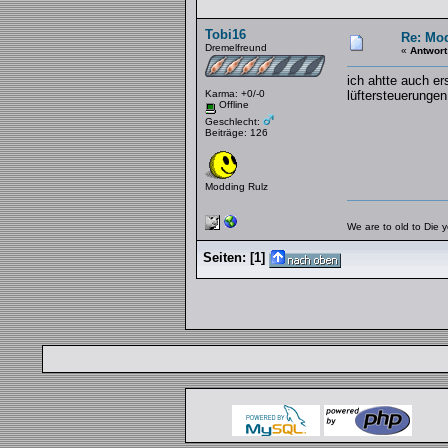
Tobi16
Re: Mo
Dremelfreund
«
Antwort
ich ahtte auch er
Karma: +0/-0
lüftersteuerungen 
Offline
Geschlecht:
Beiträge: 126
Modding Rulz
We are to old to Die 
Seiten:
[
1
]