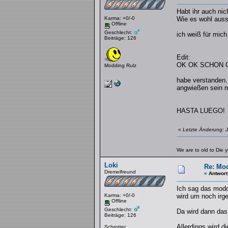
Habt ihr auch nic
Karma: +0/-0
Wie es wohl auss
Offline
Geschlecht:
ich weiß für mich
Beiträge: 126
Edit:
OK OK SCHON G
Modding Rulz
habe verstanden..
angwießen sein 
HASTA LUEGO!
«
Letzte Änderung: J
We are to old to Die 
Loki
Re: Mo
Dremelfreund
«
Antwort
Ich sag das moddi
Karma: +0/-0
wird um noch irg
Offline
Geschlecht:
Da wird dann das
Beiträge: 126
Allerdings wird di
Schrotter