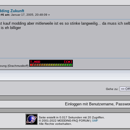
dding Zukunft
 #6 am:
Januar 17, 2005, 20:48:09 »
st kauf modding aber mitlerweile ist es so stinke langweilig... da muss ich s
is eh billiger
young (Grachmusikoff)
Gehe zu:
Einloggen mit Benutzername, Passw
Seite erstellt in 0.017 Sekunden mit 20 Zugriffen.
© 2001-2022 MODDING-FAQ FORUM |
SMF
Alle Rechte vorbehalten.