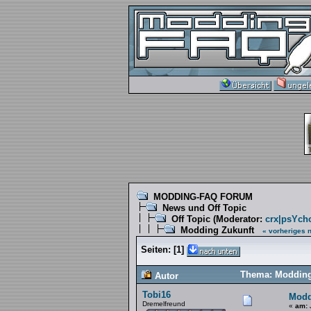
MODDING-FAQ FORUM
News und Off Topic
Off Topic
(Moderator:
crx|psYch
Modding Zukunft
« vorheriges
n
Seiten:
[
1
]
Thema: Modding
Autor
Tobi16
Modd
Dremelfreund
«
am:
J