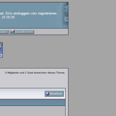
st
. Bitte
einloggen
oder
registrieren
.
, 19:38:08
0 Mitglieder und 1 Gast betrachten dieses Thema.