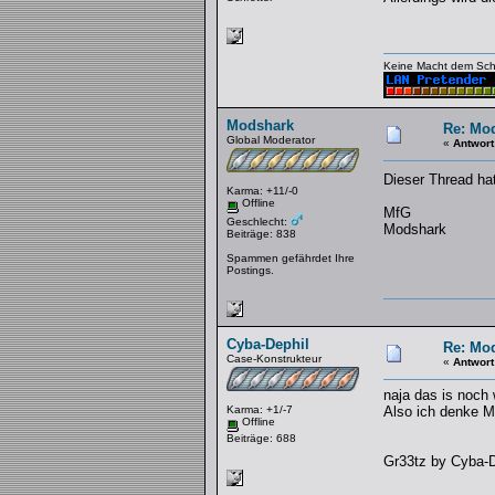
Keine Macht dem Sch
Modshark
Re: Mo
Global Moderator
«
Antwort
Dieser Thread hat
Karma: +11/-0
Offline
MfG
Geschlecht:
Modshark
Beiträge: 838
Spammen gefährdet Ihre
Postings.
Cyba-Dephil
Re: Mo
Case-Konstrukteur
«
Antwort
naja das is noch 
Karma: +1/-7
Also ich denke M
Offline
Beiträge: 688
Gr33tz by Cyba-D