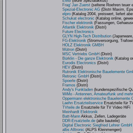
EMB
(teure Spezialakkus)
Frag' Jan Zuerst
(seltene Roehren teuer e
Spezial-Electronic AG
(Distri Maxim, Ep
elpro
(Katalog 2004, preiswert, liefert ab
Schukat electronic
(Katalog online, gewer
Fischer elektronik
(Fassungen, Gehaeuse, 
Atlantik Elektronik
(Distri)
Future Electronics
GLYN High-Tech Distribution
(Japanware, 
FG-Elektronik
(Stromversorgung, Trafowi
HOLZ Elektronik GMBH
Mütron
(Distri)
MSC Vertriebs GmbH
(Distri)
Bürklin - Die ganze Elektronik
(Katalog on
Eurodis Electronics
(Distri)
HEV
(Distri)
Rutronik Elektronische Bauelemente G
Retronic GmbH
(Distri)
Spoerle
(Distri)
Framos
(Distri)
Andy's Funkladen
(kundenspezifische Qu
WiMo - Antennen, Amateurfunk und mehr
Oppermann elektronische Bauelemente
Laehn Ersatzteilservice
Ersatzteile für T
TVteile.de
Ersatzteile für TV Video HiFi
Meinhardt Elektronik
Batt-Mann
Akkus, Zellen, Ladegeräte
DDR-Ersatzteile.de
(alte bauteile)
Digital Electronic Siegfried Lehrer GmbH
albs Alltronic
(ALPS Kleinmengen)