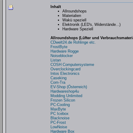
Inhalt
Allroundshops
Materialien
Wakü speziell
Elektronik (LED's, Widerstände...)
Hardware Speziell
Allroundshops (Lüfter und Verbrauchsmateria
CDwelt24.de Rohlinge etc.
FrostByte
Hardware Rogge
Noiseblocker
Listan
COSH Computersysteme
Overclockingcard
Intos Electronics
Caseking
Com-Tra
EV-Shop (Österreich)
Hardwareshop4u
Modding Unlimited
Frozen Silicon
PC-Cooling
MaxByte
PC Icebox
Blacknoise
PC-Frost
LowNoise
Hardware Box