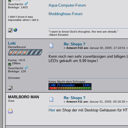
Geschlecht:
Aqua-Computer-Forum
Beiträge: 1403
Moddingfreax-Forum
I didn't know it was
impossible when i did it.
"I want to know God's thoughts, the rest are details."
-Albert Einstein
Loki
Re: Shops ?
Dremelfreund
«
Antwort #10 am:
Januar 30, 2005, 17:18:51 »
Kenn noch nen sehr zuverlässigen und billigen
Karma: +0/-0
LED's gekauft um 9,99 bspw.!
Offline
Geschlecht:
Beiträge: 126
Schrotter
Keine Macht dem Schnappi
MARLBORO MAN
Re: Shops ?
Gast
«
Antwort #11 am:
Januar 31, 2005, 00:18:26 »
Hier
ein Shop der mit Desktop Gehäusen für HT