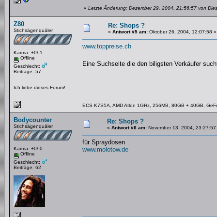
«
Letzte Änderung: Dezember 29, 2004, 21:56:57 von Dies
Z80
Re: Shops ?
Stichsägenquäler
«
Antwort #5 am:
Oktober 26, 2004, 12:07:58 »
www.toppreise.ch
Karma: +0/-1
Offline
Eine Suchseite die den biligsten Verkäufer suc
Geschlecht:
Beiträge: 57
Ich liebe dieses Forum!
ECS K7S5A, AMD Atlon 1GHz, 256MB, 80GB + 40GB, GeF
Bodycounter
Re: Shops ?
Stichsägenquäler
«
Antwort #6 am:
November 13, 2004, 23:27:57
für Spraydosen
Karma: +0/-0
www.molotow.de
Offline
Geschlecht:
Beiträge: 62