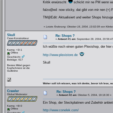
Kritik erwünscht
schickt mir ne PM wenn was
falzo@ed: now sticky, dat gibt von mir nen (+) 
TM@Edit: Aktualisiert und weiter Shops hinzugef
«
Letzte Änderung: Oktober 16, 2004, 13:02:09 von Klinker
Skull
Re: Shops ?
Case-Konstrukteur
«
Antwort #1 am:
September 28, 2004, 20:56:47
Ich wüßte noch einen guten Plexishop, der hier
Karma: +3/-1
Offline
http://www.plexistore.de
Geschlecht:
Beiträge: 617
Skull
Bestes Mittel gegen
Kopfschmerz ist die
Guillotine
Woher soll ich wissen, was ich denke, bevor ich lese, 
Crawler
Re: Shops ?
Global Moderator
«
Antwort #2 am:
Oktober 5, 2004, 19:16:30 »
Ein Shop, der Steckplatinen und Zubehör anbiete
Karma: +8/-0
Offline
http://www.conelek.com/
Geschlecht: