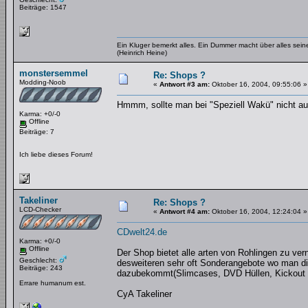
Beiträge: 1547
Ein Kluger bemerkt alles. Ein Dummer macht über alles se
(Heinrich Heine)
monstersemmel
Re: Shops ?
Modding-Noob
«
Antwort #3 am:
Oktober 16, 2004, 09:55:06 »
Hmmm, sollte man bei "Speziell Wakü" nicht a
Karma: +0/-0
Offline
Beiträge: 7
Ich liebe dieses Forum!
Takeliner
Re: Shops ?
LCD-Checker
«
Antwort #4 am:
Oktober 16, 2004, 12:24:04 »
CDwelt24.de
Karma: +0/-0
Offline
Der Shop bietet alle arten von Rohlingen zu ve
Geschlecht:
desweiteren sehr oft Sonderangebote wo man di
Beiträge: 243
dazubekommt(Slimcases, DVD Hüllen, Kickout 
Errare humanum est.
CyA Takeliner