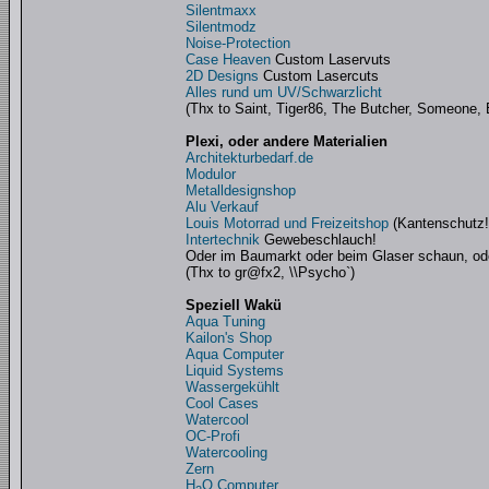
Silentmaxx
Silentmodz
Noise-Protection
Case Heaven
Custom Laservuts
2D Designs
Custom Lasercuts
Alles rund um UV/Schwarzlicht
(Thx to Saint, Tiger86, The Butcher, Someone, 
Plexi, oder andere Materialien
Architekturbedarf.de
Modulor
Metalldesignshop
Alu Verkauf
Louis Motorrad und Freizeitshop
(Kantenschutz!
Intertechnik
Gewebeschlauch!
Oder im Baumarkt oder beim Glaser schaun, od
(Thx to gr@fx2, \\Psycho`)
Speziell Wakü
Aqua Tuning
Kailon's Shop
Aqua Computer
Liquid Systems
Wassergekühlt
Cool Cases
Watercool
OC-Profi
Watercooling
Zern
H
O Computer