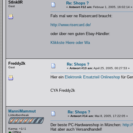
StInk0R
Re: Shops ?
Gast
«
Antwort #12 am:
Februar 1, 2005, 16:02:14 »
Fals mal wer ne Raisercard braucht:
http://www.risercard.de/
oder über nen guten Ebay-Händler:
Klikkste Hiere oder Wa
Freddy2k
Re: Shops ?
Gast
«
Antwort #13 am:
April 25, 2005, 00:27:53 »
Hier ein
Elektronik Ersatzteil Onlineshop
für Ger
CYA Freddy2k
ManniMammut
Re: Shops ?
Lötkolbenfreak
«
Antwort #14 am:
Mai 8, 2005, 17:22:05 »
Der beste PC-Hardwareshop in München:
http:/
Karma: +1/-1
Hat aber auch Versandhandel!
Offline