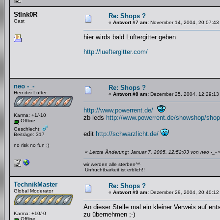
StInk0R
Re: Shops ?
Gast
«
Antwort #7 am:
November 14, 2004, 20:07:43
hier wirds bald Lüftergitter geben
http://lueftergitter.com/
neo -_-
Re: Shops ?
Herr der Lüfter
«
Antwort #8 am:
Dezember 25, 2004, 12:29:13
http://www.powerrent.de/
Karma: +1/-10
zb leds
http://www.powerrent.de/showshop/shop
Offline
Geschlecht:
edit
http://schwarzlicht.de/
Beiträge: 317
no risk no fun ;)
«
Letzte Änderung: Januar 7, 2005, 12:52:03 von neo -_-
wir werden alle sterben^^
Unfruchtbarkeit ist erblich!!
TechnikMaster
Re: Shops ?
Global Moderator
«
Antwort #9 am:
Dezember 29, 2004, 20:40:12
An dieser Stelle mal ein kleiner Verweis auf en
Karma: +10/-0
zu übernehmen ;-)
Offline