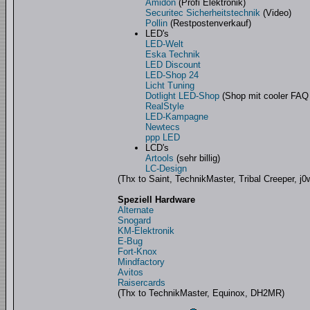
Amidon
(Profi Elektronik)
Securitec Sicherheitstechnik
(Video)
Pollin
(Restpostenverkauf)
LED's
LED-Welt
Eska Technik
LED Discount
LED-Shop 24
Licht Tuning
Dotlight LED-Shop
(Shop mit cooler FAQ
RealStyle
LED-Kampagne
Newtecs
ppp LED
LCD's
Artools
(sehr billig)
LC-Design
(Thx to Saint, TechnikMaster, Tribal Creeper, j
Speziell Hardware
Alternate
Snogard
KM-Elektronik
E-Bug
Fort-Knox
Mindfactory
Avitos
Raisercards
(Thx to TechnikMaster, Equinox, DH2MR)