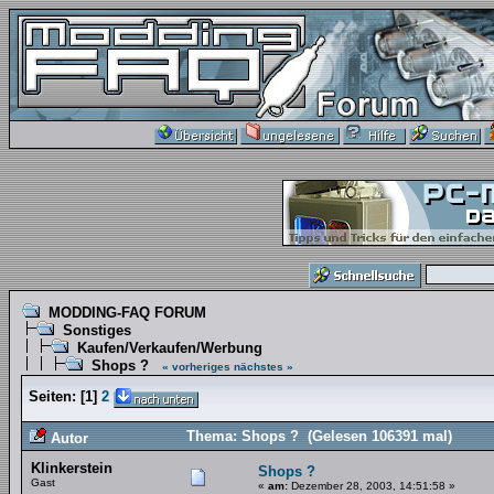
MODDING-FAQ FORUM
Sonstiges
Kaufen/Verkaufen/Werbung
Shops ?
« vorheriges
nächstes »
Seiten:
[
1
]
2
Thema: Shops ? (Gelesen 106391 mal)
Autor
Klinkerstein
Shops ?
Gast
«
am:
Dezember 28, 2003, 14:51:58 »