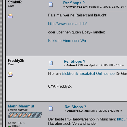
StInk0R
Re: Shops ?
Gast
«
Antwort #12 am:
Februar 1, 2005, 16:02:14 »
Fals mal wer ne Raisercard braucht:
http://www.risercard.de/
oder über nen guten Ebay-Händler:
Klikkste Hiere oder Wa
Freddy2k
Re: Shops ?
Gast
«
Antwort #13 am:
April 25, 2005, 00:27:53 »
Hier ein
Elektronik Ersatzteil Onlineshop
für Ger
CYA Freddy2k
ManniMammut
Re: Shops ?
Lötkolbenfreak
«
Antwort #14 am:
Mai 8, 2005, 17:22:05 »
Der beste PC-Hardwareshop in München:
http:/
Karma: +1/-1
Hat aber auch Versandhandel!
Offline