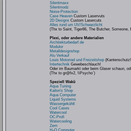
Silentmaxx
Silentmodz
Noise-Protection
Case Heaven
Custom Laservuts
2D Designs
Custom Lasercuts
Alles rund um UV/Schwarzlicht
(Thx to Saint, Tiger86, The Butcher, Someone, 
Plexi, oder andere Materialien
Architekturbedarf.de
Modulor
Metalldesignshop
Alu Verkauf
Louis Motorrad und Freizeitshop
(Kantenschutz!
Intertechnik
Gewebeschlauch!
Oder im Baumarkt oder beim Glaser schaun, od
(Thx to gr@fx2, \\Psycho`)
Speziell Wakü
Aqua Tuning
Kailon's Shop
Aqua Computer
Liquid Systems
Wassergekühlt
Cool Cases
Watercool
OC-Profi
Watercooling
Zern
H
O Computer