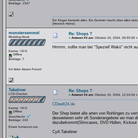
Beiträge: 1547
Ein Kluger bemerkt alles. Ein Dummer macht über alles se
(Heinrich Heine)
monstersemmel
Re: Shops ?
Modding-Noob
«
Antwort #3 am:
Oktober 16, 2004, 09:55:06 »
Hmmm, sollte man bei "Speziell Wakü" nicht a
Karma: +0/-0
Offline
Beiträge: 7
Ich liebe dieses Forum!
Takeliner
Re: Shops ?
LCD-Checker
«
Antwort #4 am:
Oktober 16, 2004, 12:24:04 »
CDwelt24.de
Karma: +0/-0
Offline
Der Shop bietet alle arten von Rohlingen zu ve
Geschlecht:
desweiteren sehr oft Sonderangebote wo man di
Beiträge: 243
dazubekommt(Slimcases, DVD Hüllen, Kickout 
Errare humanum est.
CyA Takeliner