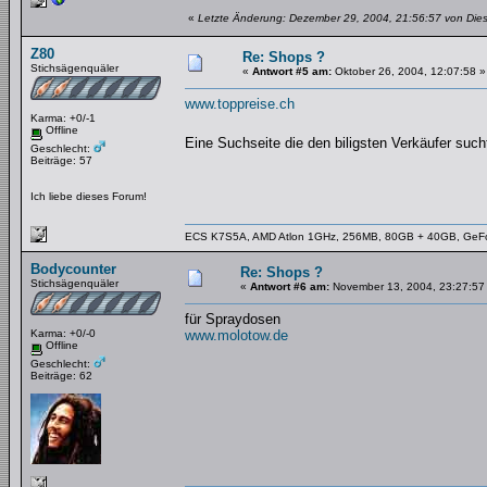
«
Letzte Änderung: Dezember 29, 2004, 21:56:57 von Dies
Z80
Re: Shops ?
Stichsägenquäler
«
Antwort #5 am:
Oktober 26, 2004, 12:07:58 »
www.toppreise.ch
Karma: +0/-1
Offline
Eine Suchseite die den biligsten Verkäufer suc
Geschlecht:
Beiträge: 57
Ich liebe dieses Forum!
ECS K7S5A, AMD Atlon 1GHz, 256MB, 80GB + 40GB, GeF
Bodycounter
Re: Shops ?
Stichsägenquäler
«
Antwort #6 am:
November 13, 2004, 23:27:57
für Spraydosen
Karma: +0/-0
www.molotow.de
Offline
Geschlecht:
Beiträge: 62