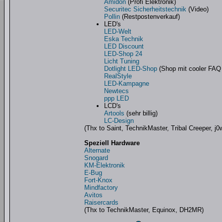
Amidon
(Profi Elektronik)
Securitec Sicherheitstechnik
(Video)
Pollin
(Restpostenverkauf)
LED's
LED-Welt
Eska Technik
LED Discount
LED-Shop 24
Licht Tuning
Dotlight LED-Shop
(Shop mit cooler FAQ
RealStyle
LED-Kampagne
Newtecs
ppp LED
LCD's
Artools
(sehr billig)
LC-Design
(Thx to Saint, TechnikMaster, Tribal Creeper, j
Speziell Hardware
Alternate
Snogard
KM-Elektronik
E-Bug
Fort-Knox
Mindfactory
Avitos
Raisercards
(Thx to TechnikMaster, Equinox, DH2MR)