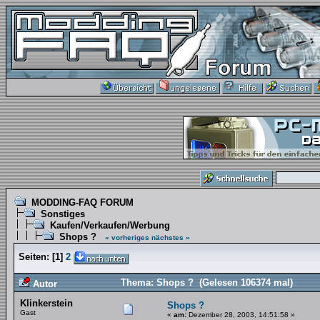
MODDING-FAQ FORUM
Sonstiges
Kaufen/Verkaufen/Werbung
Shops ?
« vorheriges
nächstes »
Seiten:
[
1
]
2
Thema: Shops ? (Gelesen 106374 mal)
Autor
Klinkerstein
Shops ?
Gast
«
am:
Dezember 28, 2003, 14:51:58 »