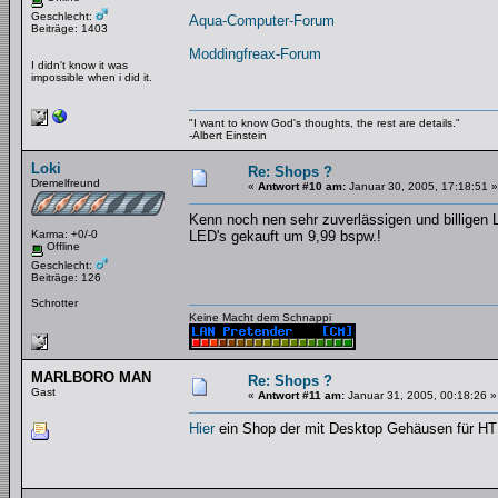
Geschlecht:
Aqua-Computer-Forum
Beiträge: 1403
Moddingfreax-Forum
I didn't know it was
impossible when i did it.
"I want to know God's thoughts, the rest are details."
-Albert Einstein
Loki
Re: Shops ?
Dremelfreund
«
Antwort #10 am:
Januar 30, 2005, 17:18:51 »
Kenn noch nen sehr zuverlässigen und billigen
Karma: +0/-0
LED's gekauft um 9,99 bspw.!
Offline
Geschlecht:
Beiträge: 126
Schrotter
Keine Macht dem Schnappi
MARLBORO MAN
Re: Shops ?
Gast
«
Antwort #11 am:
Januar 31, 2005, 00:18:26 »
Hier
ein Shop der mit Desktop Gehäusen für HT