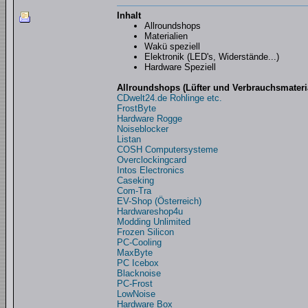
Inhalt
Allroundshops
Materialien
Wakü speziell
Elektronik (LED's, Widerstände...)
Hardware Speziell
Allroundshops (Lüfter und Verbrauchsmateria
CDwelt24.de Rohlinge etc.
FrostByte
Hardware Rogge
Noiseblocker
Listan
COSH Computersysteme
Overclockingcard
Intos Electronics
Caseking
Com-Tra
EV-Shop (Österreich)
Hardwareshop4u
Modding Unlimited
Frozen Silicon
PC-Cooling
MaxByte
PC Icebox
Blacknoise
PC-Frost
LowNoise
Hardware Box