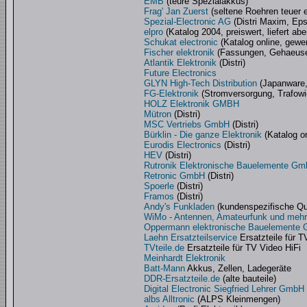
EMB
(teure Spezialakkus)
Frag' Jan Zuerst
(seltene Roehren teuer e
Spezial-Electronic AG
(Distri Maxim, Ep
elpro
(Katalog 2004, preiswert, liefert ab
Schukat electronic
(Katalog online, gewer
Fischer elektronik
(Fassungen, Gehaeuse, 
Atlantik Elektronik
(Distri)
Future Electronics
GLYN High-Tech Distribution
(Japanware, 
FG-Elektronik
(Stromversorgung, Trafowi
HOLZ Elektronik GMBH
Mütron
(Distri)
MSC Vertriebs GmbH
(Distri)
Bürklin - Die ganze Elektronik
(Katalog on
Eurodis Electronics
(Distri)
HEV
(Distri)
Rutronik Elektronische Bauelemente G
Retronic GmbH
(Distri)
Spoerle
(Distri)
Framos
(Distri)
Andy's Funkladen
(kundenspezifische Qu
WiMo - Antennen, Amateurfunk und mehr
Oppermann elektronische Bauelemente
Laehn Ersatzteilservice
Ersatzteile für T
TVteile.de
Ersatzteile für TV Video HiFi
Meinhardt Elektronik
Batt-Mann
Akkus, Zellen, Ladegeräte
DDR-Ersatzteile.de
(alte bauteile)
Digital Electronic Siegfried Lehrer GmbH
albs Alltronic
(ALPS Kleinmengen)