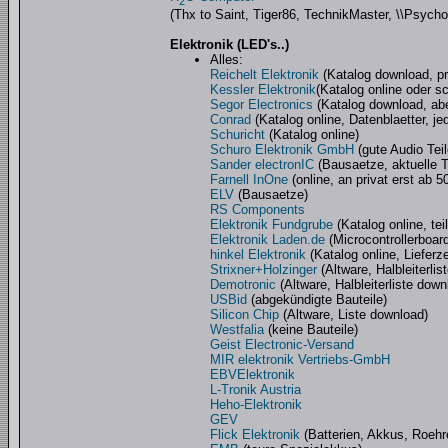
2
(Thx to Saint, Tiger86, TechnikMaster, \\Psycho
Elektronik (LED's..)
Alles:
Reichelt Elektronik
(Katalog download, pre
Kessler Elektronik
(Katalog online oder s
Segor Electronics
(Katalog download, aber
Conrad
(Katalog online, Datenblaetter, je
Schuricht
(Katalog online)
Schuro Elektronik GmbH
(gute Audio Teil
Sander electronIC
(Bausaetze, aktuelle T
Farnell InOne
(online, an privat erst ab 
ELV
(Bausaetze)
RS Components
Elektronik Fundgrube
(Katalog online, teil
Elektronik Laden.de
(Microcontrollerboar
hinkel Elektronik
(Katalog online, Lieferz
Strixner+Holzinger
(Altware, Halbleiterlis
Demotronic
(Altware, Halbleiterliste down
USBid
(abgekündigte Bauteile)
Silicon Chip
(Altware, Liste download)
Westfalia
(keine Bauteile)
Geist Electronic-Versand
MIR elektronik Vertriebs-GmbH
EBVElektronik
L-Tronik Austria
Heho-Elektronik
GEV
Flick Elektronik
(Batterien, Akkus, Roehr