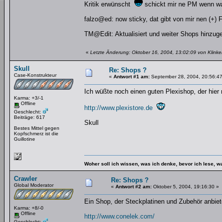
Kritik erwünscht
schickt mir ne PM wenn was
falzo@ed: now sticky, dat gibt von mir nen (+) 
TM@Edit: Aktualisiert und weiter Shops hinzugef
«
Letzte Änderung: Oktober 16, 2004, 13:02:09 von Klinker
Skull
Re: Shops ?
Case-Konstrukteur
«
Antwort #1 am:
September 28, 2004, 20:56:47
Ich wüßte noch einen guten Plexishop, der hier
Karma: +3/-1
Offline
http://www.plexistore.de
Geschlecht:
Beiträge: 617
Skull
Bestes Mittel gegen
Kopfschmerz ist die
Guillotine
Woher soll ich wissen, was ich denke, bevor ich lese, 
Crawler
Re: Shops ?
Global Moderator
«
Antwort #2 am:
Oktober 5, 2004, 19:16:30 »
Ein Shop, der Steckplatinen und Zubehör anbiete
Karma: +8/-0
Offline
http://www.conelek.com/
Geschlecht: