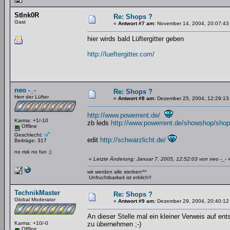
StInk0R
Re: Shops ?
Gast
«
Antwort #7 am:
November 14, 2004, 20:07:43
hier wirds bald Lüftergitter geben
http://lueftergitter.com/
neo -_-
Re: Shops ?
Herr der Lüfter
«
Antwort #8 am:
Dezember 25, 2004, 12:29:13
http://www.powerrent.de/
Karma: +1/-10
zb leds
http://www.powerrent.de/showshop/shop
Offline
Geschlecht:
edit
http://schwarzlicht.de/
Beiträge: 317
no risk no fun ;)
«
Letzte Änderung: Januar 7, 2005, 12:52:03 von neo -_-
wir werden alle sterben^^
Unfruchtbarkeit ist erblich!!
TechnikMaster
Re: Shops ?
Global Moderator
«
Antwort #9 am:
Dezember 29, 2004, 20:40:12
An dieser Stelle mal ein kleiner Verweis auf en
Karma: +10/-0
zu übernehmen ;-)
Offline