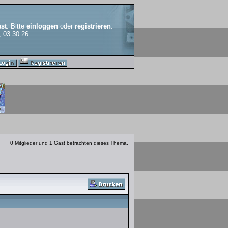
st
. Bitte
einloggen
oder
registrieren
.
, 03:30:26
0 Mitglieder und 1 Gast betrachten dieses Thema.