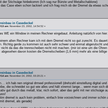
t der Stichsäge hinbekomm (Ich sag nur Bürste und Metallschablone)
h das Case eben schon lackiert und ich frag mich ob der Dremel da etwas scho
ereinbau in Casedeckel
#13 am:
November 23, 2002, 14:54:52 »
es WE ein Window in meinen Rechner eingebaut. Anleitung natürlich von hier.
einem alten Rechner kam ich mit dem Dremel nicht so gut zurecht. Es dauert
. Richtig gerde zu kommen ist auch sehr schwer und einmal abgerutscht und 
 nicht da das die trennscheiben nicht mit machen. (mir ist eine um die Ohre
abgesehen davon kosten die Dremelscheiben (1,6 mm) mehr als eine billige 
ereinbau in Casedeckel
#14 am:
November 24, 2002, 03:20:21 »
h.... ich hab nen original drmeel professionell (drehzahl einstellung digital u
be, die schneidet so gut wie alles und hält xtremst lange... wenn man sich d
lativ gut durch das metall, klar, nich sofort, aber das geht mit ner stichsäge a
uss!
tm dremel is auch kein problem, einfach linie vorzeichnen und immer schön au
mit dremel, als gerade)