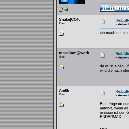
Snake|CC4u
Re:Lüft
Gast
«
Antwort
ich mach mir ein
mcvalium@work
Re:Lüft
Gast
«
Antwort
du willst einen l
wird die nach obe
Am0k
Re:Lüft
Gast
«
Antwort
Eine frage an euc
antwort, wenn es 
einbaue ist der K
ENDERMAX Lüfter e