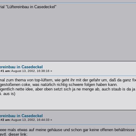
ial "Lüftereinbau in Casedeckel"
ereinbau in Casedeckel
 #1 am:
August 13, 2002, 16:38:16 »
l zum thema von top-lüftern, wie geht ihr mit der gefahr um, daß da ganz fi
gestoßenen coke, was natürlich richtig schwere folgen haben kann.
eigentlich nette idee, aber oben setzt sich ja ne menge ab, auch staub is da ja
. aus is)
ereinbau in Casedeckel
 #2 am:
August 13, 2002, 16:44:33 »
ieeee mals etwas auf meine gehäuse und schon gar keine offenen behältnisse 
vtl. dieser link: