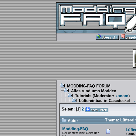
MODDING-FAQ FORUM
Alles rund ums Modden
Tutorials
(Moderator:
xonom
)
Lüftereinbau in Casedeckel
«
Seiten:
[
1
]
2
Thema: Lüfterei
Autor
Modding-FAQ
Lüfte
Der unsterbliche Geist der
«
am:
A