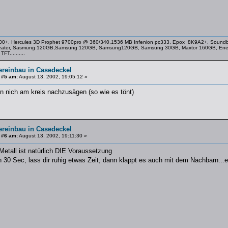
+, Hercules 3D Prophet 9700pro @ 360/340,1536 MB Infenion pc333, Epox 8K9A2+, Soundbla
ater, Sasmung 120GB,Samsung 120GB, Samsung120GB, Samsung 30GB, Maxtor 160GB, Enerma
T..........
ereinbau in Casedeckel
 #5 am:
August 13, 2002, 19:05:12 »
en nich am kreis nachzusägen (so wie es tönt)
ereinbau in Casedeckel
 #6 am:
August 13, 2002, 19:11:30 »
 Metall ist natürlich DIE Voraussetzung
n 30 Sec, lass dir ruhig etwas Zeit, dann klappt es auch mit dem Nachbarn..