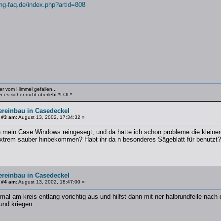
ng-faq.de/index.php?artid=808
er vom Himmel gefallen...
 es sicher nicht überlebt *LOL*
ereinbau in Casedeckel
 #3 am:
August 13, 2002, 17:34:32 »
n mein Case Windows reingesegt, und da hatte ich schon probleme die kleine
extrem sauber hinbekommen? Habt ihr da n besonderes Sägeblatt für benutzt?
ereinbau in Casedeckel
 #4 am:
August 13, 2002, 18:47:00 »
mal am kreis entlang vorichtig aus und hilfst dann mit ner halbrundfeile nac
rund kriegen