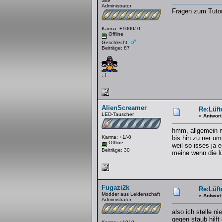
Site
Administrator
Fragen zum Tutor
Karma: +1000/-0
Offline
Geschlecht:
Beiträge: 87
;-)
AlienScreamer
Re:Lüft
LED-Tauscher
«
Antwort
hmm, allgemein ma
Karma: +1/-0
bis hin zu ner um
Offline
weil so isses ja 
Beiträge: 30
meine wenn die lü
Fugazi2k
Re:Lüft
Modder aus Leidenschaft
«
Antwort
Administrator
also ich stelle n
gegen staub hilft e