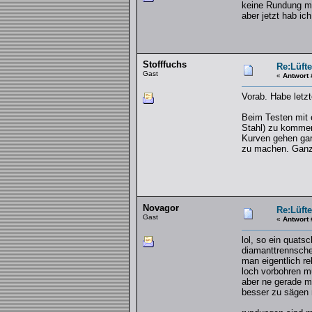
keine Rundung mi
aber jetzt hab ic
Stofffuchs
Re:Lüft
Gast
«
Antwort 
Vorab. Habe letzt
Beim Testen mit 
Stahl) zu kommen
Kurven gehen gar
zu machen. Ganz 
Novagor
Re:Lüft
Gast
«
Antwort 
lol, so ein quatsc
diamanttrennschei
man eigentlich re
loch vorbohren m
aber ne gerade mi
besser zu sägen 