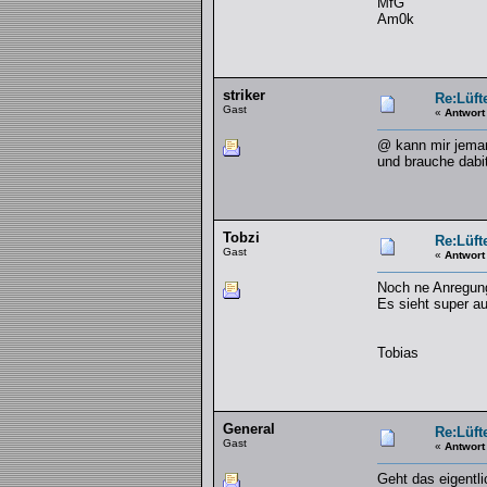
MfG
Am0k
striker
Re:Lüft
Gast
«
Antwort
@ kann mir jeman
und brauche dabit
Tobzi
Re:Lüft
Gast
«
Antwort
Noch ne Anregung
Es sieht super au
Tobias
General
Re:Lüft
Gast
«
Antwort
Geht das eigentli