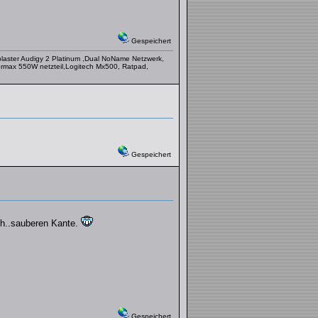
Gespeichert
ster Audigy 2 Platinum ,Dual NoName Netzwerk,
x 550W netzteil,Logitech Mx500, Ratpad,
Gespeichert
.eh..sauberen Kante.
Gespeichert