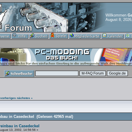
Willkommen
Ga
August 8, 2026
 vorheriges
nächstes »
nbau in Casedeckel (Gelesen 42965 mal)
reinbau in Casedeckel
ugust 13, 2002, 14:56:56 »