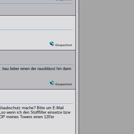
Gespeichert
. bau lieber einen der rausblässt hin dann
Gespeichert
ls Staubschutz mache? Bitte um E-Mail
Lso wenn ich den Stofffilter einsetze bzw
 TOP meines Towers einen 120'er