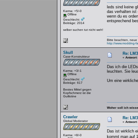
leds sind keine 
Karma: +5/-0
das verhalten ist
Offline
wenn du es ordent
Geschlecht:
entsprechend bes
Beiträge: 2014
selber suchen tut nicht weh!
Bitte beachten, neue
http://www.modding-
Skull
Re: LM3
Case-Konstrukteur
«
Antwort
Das ich die LEDs 
Karma: +3/-1
leuchten. Sie leu
Offline
Geschlecht:
Um eine wirkliche
Beiträge: 617
Bestes Mittel gegen
Kopfschmerz ist die
Guillotine
Woher soll ich wiss
Crawler
Re: LM3
Global Moderator
«
Antwort
Das ist wirklich 
Karma: +8/-0
kommt man auf 10