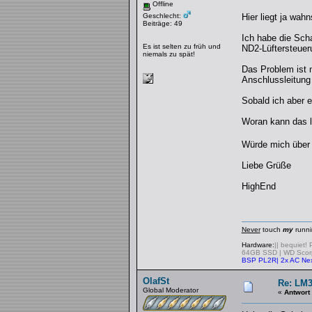
Offline
Geschlecht:
Hier liegt ja wah
Beiträge: 49
Ich habe die Sch
Es ist selten zu früh und
ND2-Lüftersteuer
niemals zu spät!
Das Problem ist 
Anschlussleitung
Sobald ich aber e
Woran kann das l
Würde mich über 
Liebe Grüße
HighEnd
Never
touch
my
runni
Hardware:
|| bequiet!
64GB SSD | WD Scor
BSP PL2R| 2x AC Ne
OlafSt
Re: LM3
Global Moderator
«
Antwort