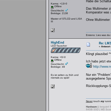
Habe die Schaltu
Karma: +13/-0
Offline
Das Multimeter zi
Geschlecht:
Komparator was 
Beiträge: 2138
Master of STLCD and LISA
Ohne Multimeter h
III
Erstens: Lies was da 
HighEnd
Re: LM3
LED-Tauscher
«
Antwort
Klingt plausibel ^
Karma: +0/-0
Offline
Ich habs jetzt et
Geschlecht:
http://www.n
Beiträge: 49
Nur ein "Problem"
Es ist selten zu früh und
niemals zu spät!
ausgegebene Span
Rückkopplungs-Sp
Never
touch
my
runni
Hardware:
|| bequiet!
64GB SSD | WD Scor