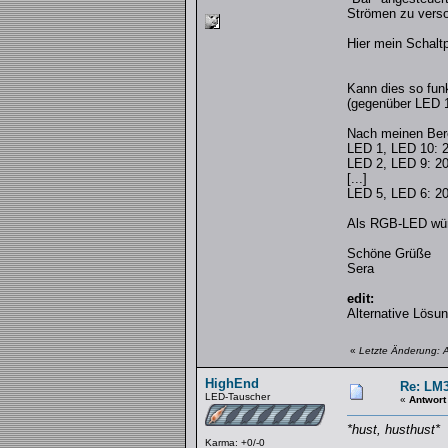
Strömen zu verso
Hier mein Schalt
Kann dies so fun
(gegenüber LED 1
Nach meinen Berec
LED 1, LED 10: 
LED 2, LED 9: 2
[...]
LED 5, LED 6: 2
Als RGB-LED wür
Schöne Grüße
Sera
edit:
Alternative Lösu
«
Letzte Änderung: 
HighEnd
Re: LM3
LED-Tauscher
«
Antwort
*hust, husthust*
Karma: +0/-0