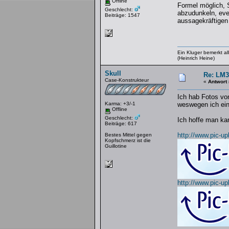
Offline
Formel möglich, 
Geschlecht:
abzudunkeln, even
Beiträge: 1547
aussagekräftigen 
Ein Kluger bemerkt a
(Heinrich Heine)
Skull
Re: LM3
Case-Konstrukteur
«
Antwort
Ich hab Fotos von
Karma: +3/-1
weswegen ich ein
Offline
Geschlecht:
Ich hoffe man ka
Beiträge: 617
http://www.pic-upl
Bestes Mittel gegen
Kopfschmerz ist die
Guillotine
http://www.pic-up