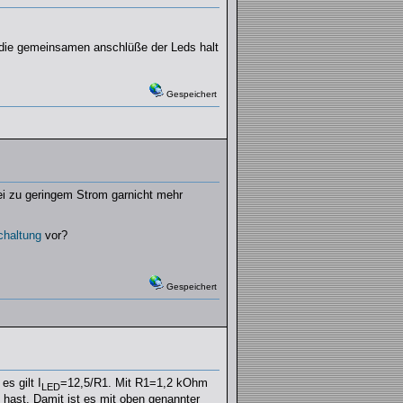
u die gemeinsamen anschlüße der Leds halt
Gespeichert
bei zu geringem Strom garnicht mehr
chaltung
vor?
Gespeichert
es gilt I
=12,5/R1. Mit R1=1,2 kOhm
LED
hast. Damit ist es mit oben genannter