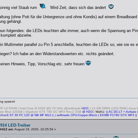
nsinnig viel Staub rum
Wird Zeit, dass sich das ändert
altung (ohne Poti für die Untergrenze und ohne Kondis) auf einem Breadboard
ung gehängt.
nun folgendes: die LEDs leuchten alle immer, auch wenn die Spannung an Pin 
 komplett abziehe.
in Multimeter parallel zu Pin 5 anschließe, leuchten die LEDs so, wie sie es e
iegen? Ich habe an den Widerstandswerten etc. nichts geändert.
einen Hinweis, Tipp, Vorschlag etc. sehr freuen
ng system!
 PP L8 500W | Intel Core i5-3330 @3.70 GHz (@selfmade
H2O
) | 12 GB DDR3-1333 RAM | Asus 
pio Blue 320GB | Gigabyte GTX 780 OC WF3 Rev.2 3GB
@ H2O
||
WaKü:
|| AC DC-LT + Aufsatz
xXxoS ST 30 FC 120 @ NB MF M12-1 | selfmade CPU-Copper-Block | EKWB FC780 GTX WF3 ||
914 LED-Treiber
 #412 am:
August 19, 2020, 10:25:54 »