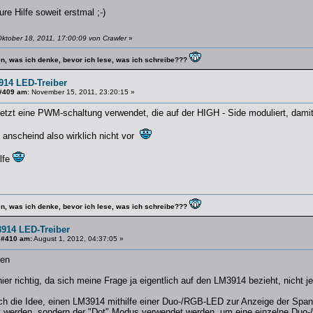
re Hilfe soweit erstmal ;-)
ktober 18, 2011, 17:00:09 von Crawler
»
en, was ich denke, bevor ich lese, was ich schreibe???
914 LED-Treiber
#409 am:
November 15, 2011, 23:20:15 »
jetzt eine PWM-schaltung verwendet, die auf der HIGH - Side moduliert, damit 
gt anscheind also wirklich nicht vor
lfe
en, was ich denke, bevor ich lese, was ich schreibe???
914 LED-Treiber
 #410 am:
August 1, 2012, 04:37:05 »
len
hier richtig, da sich meine Frage ja eigentlich auf den LM3914 bezieht, nicht j
ich die Idee, einen LM3914 mithilfe einer Duo-/RGB-LED zur Anzeige der Span
t werden, sondern der "Dot" Modus verwendet werden, um eine einzelne Duo