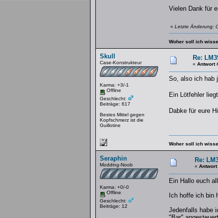
Vielen Dank für eu
«
Letzte Änderung: O
Woher soll ich wiss
Skull
Re: LM3
Case-Konstrukteur
«
Antwort 
So, also ich hab 
Karma: +3/-1
Offline
Ein Lötfehler lie
Geschlecht:
Beiträge: 617
Dabke für eure Hi
Bestes Mittel gegen
Kopfschmerz ist die
Guillotine
Woher soll ich wiss
Seraphin
Re: LM3
Modding-Noob
«
Antwort
Ein Hallo euch al
Karma: +0/-0
Offline
Ich hoffe ich bin 
Geschlecht:
Beiträge: 12
Jedenfalls habe 
"Bar" angesteuer