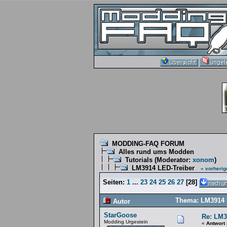
MODDING-FAQ FORUM
Alles rund ums Modden
Tutorials
(Moderator:
xonom
)
LM3914 LED-Treiber
« vorherig
Seiten:
1
...
23
24
25
26
27
[
28
]
Thema: LM3914 L
Autor
StarGoose
Re: LM3
Modding Urgestein
«
Antwort