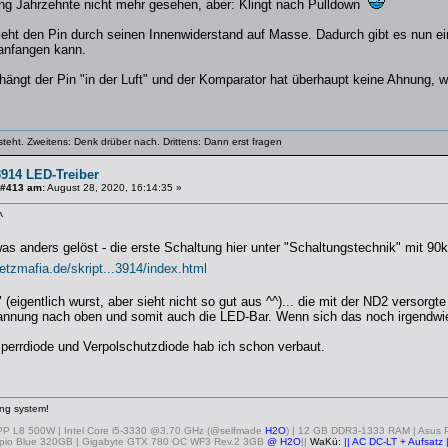
ng Jahrzehnte nicht mehr gesehen, aber: Klingt nach Pulldown
eht den Pin durch seinen Innenwiderstand auf Masse. Dadurch gibt es nun ein
anfangen kann.
ängt der Pin "in der Luft" und der Komparator hat überhaupt keine Ahnung, wa
steht. Zweitens: Denk drüber nach. Drittens: Dann erst fragen
914 LED-Treiber
 #413 am:
August 28, 2020, 16:14:35 »
^
was anders gelöst - die erste Schaltung hier unter "Schaltungstechnik" mit 90
etzmafia.de/skript...3914/index.html
 (eigentlich wurst, aber sieht nicht so gut aus ^^)... die mit der ND2 versorgt
nung nach oben und somit auch die LED-Bar. Wenn sich das noch irgendwie
errdiode und Verpolschutzdiode hab ich schon verbaut.
ng system!
 PP L8 500W | Intel Core i5-3330 @3.70 GHz (@selfmade
H2O
) | 12 GB DDR3-1333 RAM | Asus 
pio Blue 320GB | Gigabyte GTX 780 OC WF3 Rev.2 3GB
@ H2O
||
WaKü:
|| AC DC-LT + Aufsatz