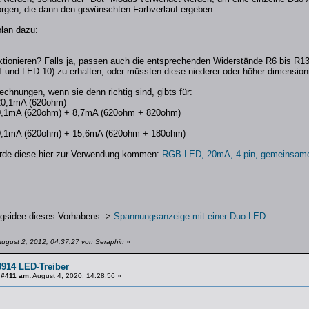
rgen, die dann den gewünschten Farbverlauf ergeben.
plan dazu:
ktionieren? Falls ja, passen auch die entsprechenden Widerstände R6 bis R1
 und LED 10) zu erhalten, oder müssten diese niederer oder höher dimensioni
hnungen, wenn sie denn richtig sind, gibts für:
20,1mA (620ohm)
0,1mA (620ohm) + 8,7mA (620ohm + 820ohm)
0,1mA (620ohm) + 15,6mA (620ohm + 180ohm)
de diese hier zur Verwendung kommen:
RGB-LED, 20mA, 4-pin, gemeinsam
ngsidee dieses Vorhabens ->
Spannungsanzeige mit einer Duo-LED
August 2, 2012, 04:37:27 von Seraphin
»
914 LED-Treiber
 #411 am:
August 4, 2020, 14:28:56 »