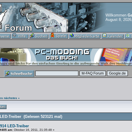
Willkommen
Ga
August 8, 2026
es
nächstes »
ED-Treiber (Gelesen 523121 mal)
914 LED-Treiber
 #405 am:
Oktober 16, 2011, 21:35:48 »