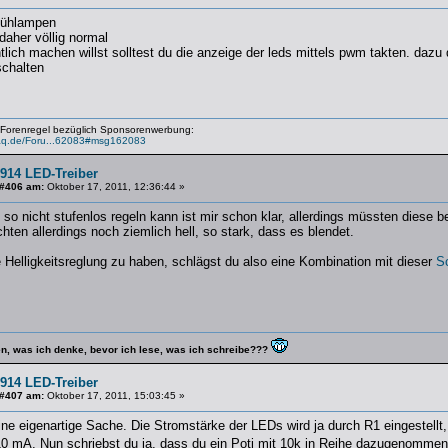
glühlampen
 daher völlig normal
lich machen willst solltest du die anzeige der leds mittels pwm takten. daz
chalten
 Forenregel bezüglich Sponsorenwerbung:
faq.de/Foru...62083#msg162083
914 LED-Treiber
 #406 am:
Oktober 17, 2011, 12:36:44 »
so nicht stufenlos regeln kann ist mir schon klar, allerdings müssten diese 
chten allerdings noch ziemlich hell, so stark, dass es blendet.
 Helligkeitsreglung zu haben, schlägst du also eine Kombination mit dieser
S
en, was ich denke, bevor ich lese, was ich schreibe???
914 LED-Treiber
 #407 am:
Oktober 17, 2011, 15:03:45 »
eine eigenartige Sache. Die Stromstärke der LEDs wird ja durch R1 eingestellt, 
 mA. Nun schriebst du ja, dass du ein Poti mit 10k in Reihe dazugenommen 