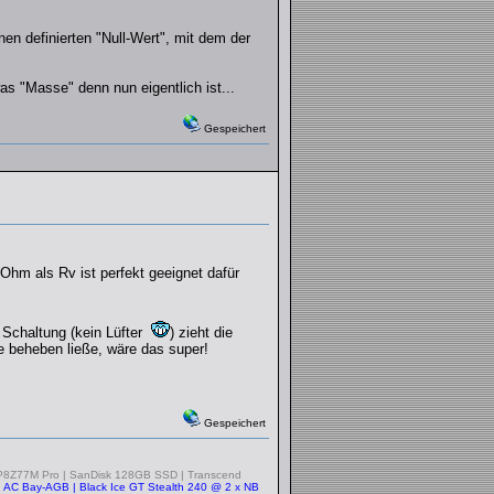
en definierten "Null-Wert", mit dem der
s "Masse" denn nun eigentlich ist...
Gespeichert
kOhm als Rv ist perfekt geeignet dafür
e Schaltung (kein Lüfter
) zieht die
 beheben ließe, wäre das super!
Gespeichert
P8Z77M Pro | SanDisk 128GB SSD | Transcend
 | AC Bay-AGB | Black Ice GT Stealth 240 @ 2 x NB