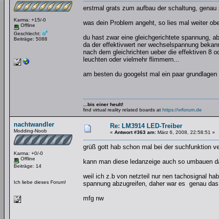
erstmal grats zum aufbau der schaltung, genau s
Karma: +15/-0
was dein Problem angeht, so lies mal weiter oben
Offline
Geschlecht:
du hast zwar eine gleichgerichtete spannung, a
Beiträge: 5088
da der effektivwert ner wechselspannung bekann
nach dem gleichrichten ueber die effektiven 8 o
leuchten oder vielmehr flimmern...
am besten du googelst mal ein paar grundlagen 
...bis einer heult!
find virtual reality related boards at
https://vrforum.de
nachtwandler
Re: LM3914 LED-Treiber
Modding-Noob
«
Antwort #363 am:
März 6, 2008, 22:58:51 »
grüß gott hab schon mal bei der suchfunktion ve
Karma: +0/-0
Offline
kann man diese ledanzeige auch so umbauen das 
Beiträge: 14
weil ich z.b von netzteil nur nen tachosignal h
Ich liebe dieses Forum!
spannung abzugreifen, daher war es genau das r
mfg nw