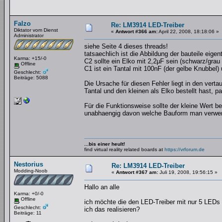
Falzo
Re: LM3914 LED-Treiber
Diktator vom Dienst
«
Antwort #366 am:
April 22, 2008, 18:18:06 »
Administrator
siehe Seite 4 dieses threads!
tatsaechlich ist die Abbildung der bauteile eigen
Karma: +15/-0
C2 sollte ein Elko mit 2,2µF sein (schwarz/gra
Offline
C1 ist ein Tantal mit 100nF (der gelbe Knubbel)
Geschlecht:
Beiträge: 5088
Die Ursache für diesen Fehler liegt in den ver
Tantal und den kleinen als Elko bestellt hast, 
Für die Funktionsweise sollte der kleine Wert 
unabhaengig davon welche Bauform man verwe
...bis einer heult!
find virtual reality related boards at
https://vrforum.de
Nestorius
Re: LM3914 LED-Treiber
Modding-Noob
«
Antwort #367 am:
Juli 19, 2008, 19:56:15 »
Hallo an alle
Karma: +0/-0
Offline
ich möchte die den LED-Treiber mit nur 5 LEDs 
Geschlecht:
ich das realisieren?
Beiträge: 11