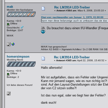
mak
Re: LM3914 LED-Treiber
Modder der Apokalypse
«
Antwort #364 am:
März 6, 2008, 23:05:10 »
Zitat von: nachtwandler am Januar 1, 1970, 01:00:00
kann man diese ledanzeige auch so umbauen das sie das tac
Karma: +3/-0
Offline
Geschlecht:
JA. Du brauchst dazu einen f/U-Wandler (Freq
Beiträge: 1147
M/A/K
M/A/K hat gesprochen!
Athlon X2 6400 + Xigmatek Achilles / 2x 2 GB RAM / 64 G
homersimpson
Re: LM3914 LED-Treiber
Modding-Noob
«
Antwort #365 am:
April 22, 2008, 15:40:52 »
Hallo allerseits!
Karma: +0/-0
Offline
Mir ist aufgefallen, dass ein Fehler oder Ungere
Beiträge: 2
Kann mir jemand sagen, wie es nun richtig ist?
sind. Auf den Layout-Darstellungen sitzt der Ele
Ich liebe dieses Forum!
der von C2 sitzen sollte?!
Ist das nun egal, oder wo liegt hier der Fehler?
dank euch!