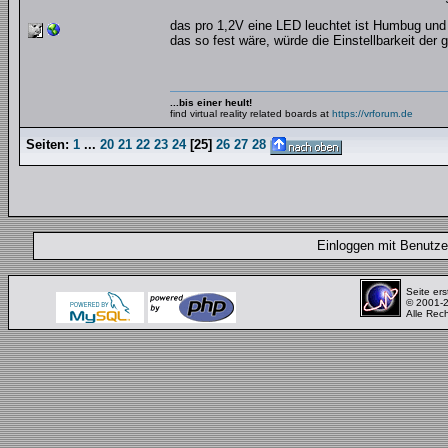
das pro 1,2V eine LED leuchtet ist Humbug und b
das so fest wäre, würde die Einstellbarkeit der
...bis einer heult!
find virtual reality related boards at
https://vrforum.de
Seiten:
1
...
20
21
22
23
24
[
25
]
26
27
28
Einloggen mit Benut
Seite ers
© 2001-
Alle Rec