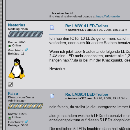
...bis einer heult!
find virtual reality related boards at
https://vrforum.de
Nestorius
Re: LM3914 LED-Treiber
Modding-Noob
«
Antwort #373 am:
Juli 20, 2008, 18:13:11 »
Ich hab den IC für 10 LEDs genommen, da ich me
Karma: +0/-0
verändern, oder auch für andere Sachen benutz
Offline
Geschlecht:
Wenn ich jetzt aber 5 aufeinanderfolgende LEDs
Beiträge: 11
2,4V eine LED mehr anschalten, anstatt alle 1,
hängen hab??.da is bei mir der Knackpunkt, des
Nestorius
Falzo
Re: LM3914 LED-Treiber
Diktator vom Dienst
«
Antwort #374 am:
Juli 20, 2008, 19:41:54 »
Administrator
nein falsch, du stellst ja die untergrenze immer 
Karma: +15/-0
also je nachdem welche 5 LEDs du benutzt muss
Offline
anzeigenspektrum auf diesen 5 LEDs abgebildet
Geschlecht:
Beiträge: 5088
Die restlichen 5 LEDs leuchten dann halt ständig 