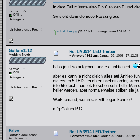
in dem Fall müsste also Pin 6 an den Plupol der
Karma: +0/-0
Offline
So sieht dann die neue Fassung aus:
Beiträge: 7
Ich liebe dieses Forum!
schaltplan.jpg
(35.26 KB - runtergeladen 108 Mal.)
Gollum1512
Re: LM3914 LED-Treiber
Modding-Noob
«
Antwort #361 am:
Januar 29, 2008, 17:12:38 
habs jetzt so aufgebaut und es funktioniert
Karma: +0/-0
Offline
aber es kann ja nicht gleich alles auf Anhieb fun
Beiträge: 7
die ersten 5 LEDs leuchten nacheinander, wenn
(die 6te leicht, die letzte schon sehr hell). M
Ich liebe dieses Forum!
heller werden, aber normalerweise sollten sie ja
Weiß jemand, woran das vllt liegen könnte?
mfg Gollum1512
Falzo
Re: LM3914 LED-Treiber
Diktator vom Dienst
«
Antwort #362 am:
Januar 29, 2008, 20:28:10 
Administrator