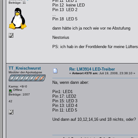
Pin 11 LED 1
Beiträge: 11
Pin 12 keine LED
Pin 13 LED 2
...
Pin 18 LED 5
dann hätte ich ja noch wie vor ne Abstufung
Nestorius
PS: ich hab in der Frontblende für meine Lüfters
TT_Kreischwurst
Re: LM3914 LED-Treiber
Modder der Apokalypse
«
Antwort #370 am:
Juli 19, 2008, 23:38:10 »
Na, wenn dann aber:
Karma: +9/-0
Offline
Pin1: LED1
Beiträge: 1007
Pin 17: LED2
Pin 15: LED 3
42
Pin 13: LED 4
Pin 11: LED 5
Und dann auf 10,12,14,16 und 18 nichts, oder?