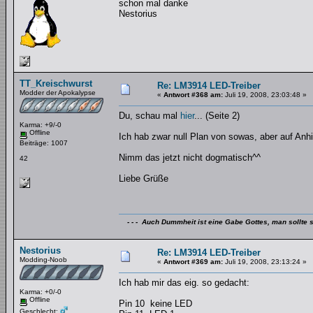
schon mal danke
Nestorius
TT_Kreischwurst
Re: LM3914 LED-Treiber
Modder der Apokalypse
«
Antwort #368 am:
Juli 19, 2008, 23:03:48 »
Du, schau mal
hier
... (Seite 2)
Karma: +9/-0
Offline
Ich hab zwar null Plan von sowas, aber auf Anhi
Beiträge: 1007
Nimm das jetzt nicht dogmatisch^^
42
Liebe Grüße
- - - Auch Dummheit ist eine Gabe Gottes, man sollte s
Nestorius
Re: LM3914 LED-Treiber
Modding-Noob
«
Antwort #369 am:
Juli 19, 2008, 23:13:24 »
Ich hab mir das eig. so gedacht:
Karma: +0/-0
Offline
Pin 10 keine LED
Geschlecht: