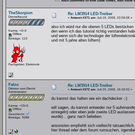
- - - Auch Dummheit ist eine Gabe Gottes, man sollte s
TheSkorpion
Re: LM3914 LED-Treiber
Dremelfreund
«
Antwort #371 am:
Juli 19, 2008, 23:59:08 »
also ich würd nur die oberen 5 LEDs bestücken (
Karma: +2/-0
den wenn ich das tutorial richtig verstanden hab
Offline
und wenn sich die technologie der lüfterelekronik
Beiträge: 123
und mit 5 jahre alten lüftern)
Fachgebiet: Elektronik
Falzo
Re: LM3914 LED-Treiber
Diktator vom Dienst
«
Antwort #372 am:
Juli 20, 2008, 16:16:02 »
Administrator
du kannst das halten wie ein dachdecker ;-)
Karma: +15/-0
will sagen, du kannst entweder nur 5 aufeinan
Offline
einregeln) oder eben jede zweite LED auslassen 
Geschlecht:
wurde)... ganz nach belieben.
Beiträge: 5088
ansonsten empfiehlt sich vielleicht tatsaechlich
hier thread oder dem forum rumsuchen, irgendwo