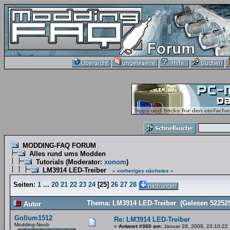
MODDING-FAQ FORUM
Alles rund ums Modden
Tutorials
(Moderator:
xonom
)
LM3914 LED-Treiber
« vorheriges
nächstes »
Seiten:
1
...
20
21
22
23
24
[
25
]
26
27
28
Thema: LM3914 LED-Treiber (Gelesen 522529
Autor
Gollum1512
Re: LM3914 LED-Treiber
Modding-Noob
«
Antwort #360 am:
Januar 28, 2008, 23:10:22 