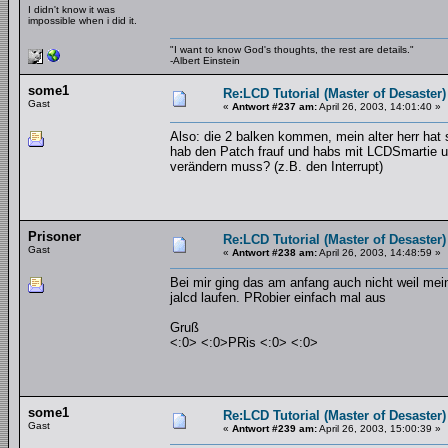
I didn't know it was
impossible when i did it.
"I want to know God's thoughts, the rest are details."
-Albert Einstein
some1
Re:LCD Tutorial (Master of Desaster)
Gast
«
Antwort #237 am:
April 26, 2003, 14:01:40 »
Also: die 2 balken kommen, mein alter herr hat s
hab den Patch frauf und habs mit LCDSmartie un
verändern muss? (z.B. den Interrupt)
Prisoner
Re:LCD Tutorial (Master of Desaster)
Gast
«
Antwort #238 am:
April 26, 2003, 14:48:59 »
Bei mir ging das am anfang auch nicht weil mein
jalcd laufen. PRobier einfach mal aus
Gruß
<:0> <:0>PRis <:0> <:0>
some1
Re:LCD Tutorial (Master of Desaster)
Gast
«
Antwort #239 am:
April 26, 2003, 15:00:39 »