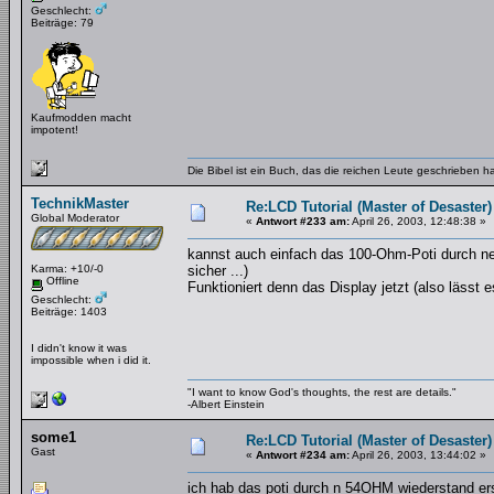
Geschlecht:
Beiträge: 79
Kaufmodden macht
impotent!
Die Bibel ist ein Buch, das die reichen Leute geschrieben 
TechnikMaster
Re:LCD Tutorial (Master of Desaster)
Global Moderator
«
Antwort #233 am:
April 26, 2003, 12:48:38 »
kannst auch einfach das 100-Ohm-Poti durch ne
Karma: +10/-0
sicher ...)
Offline
Funktioniert denn das Display jetzt (also lässt
Geschlecht:
Beiträge: 1403
I didn't know it was
impossible when i did it.
"I want to know God's thoughts, the rest are details."
-Albert Einstein
some1
Re:LCD Tutorial (Master of Desaster)
Gast
«
Antwort #234 am:
April 26, 2003, 13:44:02 »
ich hab das poti durch n 54OHM wiederstand ers