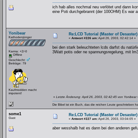
ich hab alles nochmal neu verlötet und dann kon
eine Poti durchgebrannt (der 100OHM) Es war 
Yonibear
Re:LCD Tutorial (Master of Desaster)
Kathodenjünger
«
Antwort #226 am:
April 26, 2003, 02:42:14 »
bei den stark beleuchteten lcds darfst du natür
Karma: +2/-0
3Watt potis oder ne spannungsregelung, mit lm
Offline
Geschlecht:
Beiträge: 79
Kaufmodden macht
impotent!
«
Letzte Änderung: April 26, 2003, 02:42:45 von Yonibear
Die Bibel ist ein Buch, das die reichen Leute geschrieben 
some1
Re:LCD Tutorial (Master of Desaster)
Gast
«
Antwort #227 am:
April 26, 2003, 03:04:05 »
aber wesshalb hat es dann bei den anderen gef