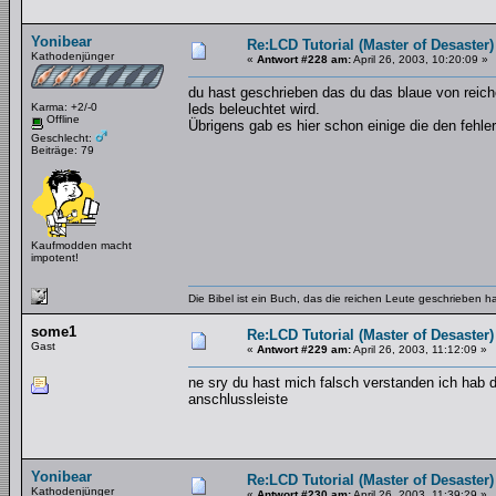
Yonibear
Re:LCD Tutorial (Master of Desaster)
Kathodenjünger
«
Antwort #228 am:
April 26, 2003, 10:20:09 »
du hast geschrieben das du das blaue von reich
Karma: +2/-0
leds beleuchtet wird.
Offline
Übrigens gab es hier schon einige die den fehler
Geschlecht:
Beiträge: 79
Kaufmodden macht
impotent!
Die Bibel ist ein Buch, das die reichen Leute geschrieben 
some1
Re:LCD Tutorial (Master of Desaster)
Gast
«
Antwort #229 am:
April 26, 2003, 11:12:09 »
ne sry du hast mich falsch verstanden ich hab 
anschlussleiste
Yonibear
Re:LCD Tutorial (Master of Desaster)
Kathodenjünger
«
Antwort #230 am:
April 26, 2003, 11:39:29 »