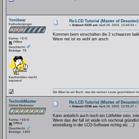
Yonibear
Re:LCD Tutorial (Master of Desaster)
Kathodenjünger
«
Antwort #235 am:
April 26, 2003, 13:48:54 »
Kommen beim einschalten die 2 schwarzen bal
Karma: +2/-0
Wenn net ist es wohl am arsch
Offline
Geschlecht:
Beiträge: 79
Kaufmodden macht
impotent!
Die Bibel ist ein Buch, das die reichen Leute geschrieben 
TechnikMaster
Re:LCD Tutorial (Master of Desaster)
Global Moderator
«
Antwort #236 am:
April 26, 2003, 13:55:27 »
Kann antürlich auch noch ein Lötfehler sein, in
Karma: +10/-0
Wenn das der fall ist wüde ich nochmal gründlich
Offline
einstellung in der LCD-Software richtig etc ...)
Geschlecht:
Beiträge: 1403