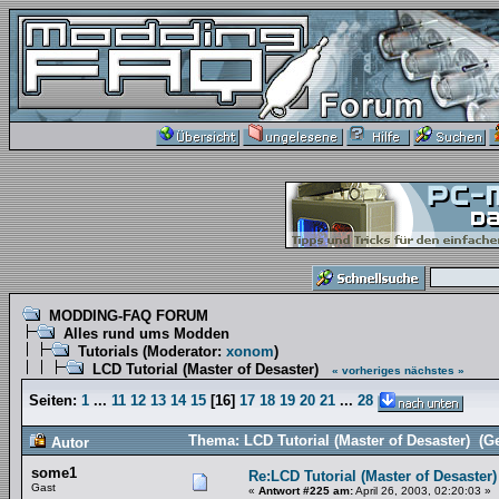
MODDING-FAQ FORUM
Alles rund ums Modden
Tutorials
(Moderator:
xonom
)
LCD Tutorial (Master of Desaster)
« vorheriges
nächstes »
Seiten:
1
...
11
12
13
14
15
[
16
]
17
18
19
20
21
...
28
Thema: LCD Tutorial (Master of Desaster) (G
Autor
some1
Re:LCD Tutorial (Master of Desaster)
Gast
«
Antwort #225 am:
April 26, 2003, 02:20:03 »