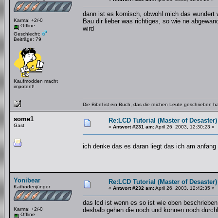
dann ist es komisch, obwohl mich das wundert 
Karma: +2/-0
Bau dir lieber was richtiges, so wie ne abgewa
Offline
wird
Geschlecht:
Beiträge: 79
Kaufmodden macht
impotent!
Die Bibel ist ein Buch, das die reichen Leute geschrieben 
some1
Re:LCD Tutorial (Master of Desaster)
Gast
«
Antwort #231 am:
April 26, 2003, 12:30:23 »
ich denke das es daran liegt das ich am anfang 
Yonibear
Re:LCD Tutorial (Master of Desaster)
Kathodenjünger
«
Antwort #232 am:
April 26, 2003, 12:42:35 »
das lcd ist wenn es so ist wie oben beschrieben
Karma: +2/-0
deshalb gehen die noch und können noch durch
Offline