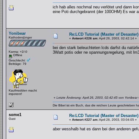
ich hab alles nochmal neu verlötet und dann kon
eine Poti durchgebrannt (der 100OHM) Es war 
Yonibear
Re:LCD Tutorial (Master of Desaster)
Kathodenjünger
«
Antwort #226 am:
April 26, 2003, 02:42:14 »
bei den stark beleuchteten lcds darfst du natür
Karma: +2/-0
3Watt potis oder ne spannungsregelung, mit lm
Offline
Geschlecht:
Beiträge: 79
Kaufmodden macht
impotent!
«
Letzte Änderung: April 26, 2003, 02:42:45 von Yonibear
Die Bibel ist ein Buch, das die reichen Leute geschrieben 
some1
Re:LCD Tutorial (Master of Desaster)
Gast
«
Antwort #227 am:
April 26, 2003, 03:04:05 »
aber wesshalb hat es dann bei den anderen gef