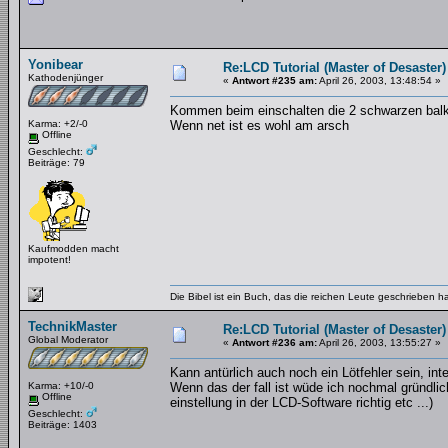
Yonibear
Re:LCD Tutorial (Master of Desaster)
Kathodenjünger
«
Antwort #235 am:
April 26, 2003, 13:48:54 »
Kommen beim einschalten die 2 schwarzen bal
Karma: +2/-0
Wenn net ist es wohl am arsch
Offline
Geschlecht:
Beiträge: 79
Kaufmodden macht
impotent!
Die Bibel ist ein Buch, das die reichen Leute geschrieben 
TechnikMaster
Re:LCD Tutorial (Master of Desaster)
Global Moderator
«
Antwort #236 am:
April 26, 2003, 13:55:27 »
Kann antürlich auch noch ein Lötfehler sein, in
Karma: +10/-0
Wenn das der fall ist wüde ich nochmal gründlich
Offline
einstellung in der LCD-Software richtig etc ...)
Geschlecht:
Beiträge: 1403