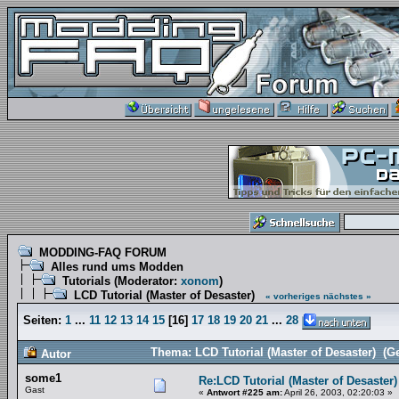
MODDING-FAQ FORUM
Alles rund ums Modden
Tutorials
(Moderator:
xonom
)
LCD Tutorial (Master of Desaster)
« vorheriges
nächstes »
Seiten:
1
...
11
12
13
14
15
[
16
]
17
18
19
20
21
...
28
Thema: LCD Tutorial (Master of Desaster) (G
Autor
some1
Re:LCD Tutorial (Master of Desaster)
Gast
«
Antwort #225 am:
April 26, 2003, 02:20:03 »