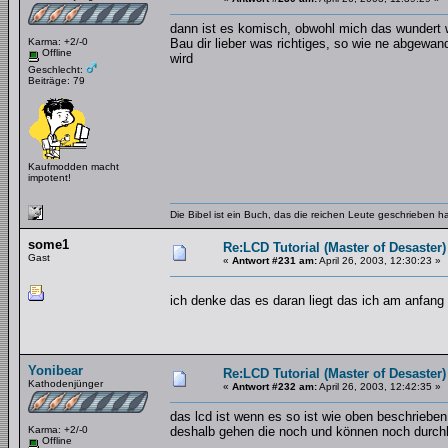
dann ist es komisch, obwohl mich das wundert 
Karma: +2/-0
Bau dir lieber was richtiges, so wie ne abgewa
Offline
wird
Geschlecht:
Beiträge: 79
Kaufmodden macht
impotent!
Die Bibel ist ein Buch, das die reichen Leute geschrieben 
some1
Re:LCD Tutorial (Master of Desaster)
Gast
«
Antwort #231 am:
April 26, 2003, 12:30:23 »
ich denke das es daran liegt das ich am anfang 
Yonibear
Re:LCD Tutorial (Master of Desaster)
Kathodenjünger
«
Antwort #232 am:
April 26, 2003, 12:42:35 »
das lcd ist wenn es so ist wie oben beschrieben
Karma: +2/-0
deshalb gehen die noch und können noch durch
Offline