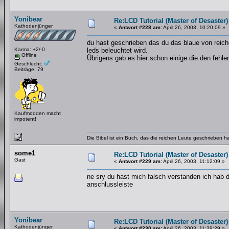
Yonibear
Re:LCD Tutorial (Master of Desaster)
Kathodenjünger
«
Antwort #228 am:
April 26, 2003, 10:20:09 »
du hast geschrieben das du das blaue von reich
Karma: +2/-0
leds beleuchtet wird.
Offline
Übrigens gab es hier schon einige die den fehler
Geschlecht:
Beiträge: 79
Kaufmodden macht
impotent!
Die Bibel ist ein Buch, das die reichen Leute geschrieben 
some1
Re:LCD Tutorial (Master of Desaster)
Gast
«
Antwort #229 am:
April 26, 2003, 11:12:09 »
ne sry du hast mich falsch verstanden ich hab 
anschlussleiste
Yonibear
Re:LCD Tutorial (Master of Desaster)
Kathodenjünger
«
Antwort #230 am:
April 26, 2003, 11:39:29 »