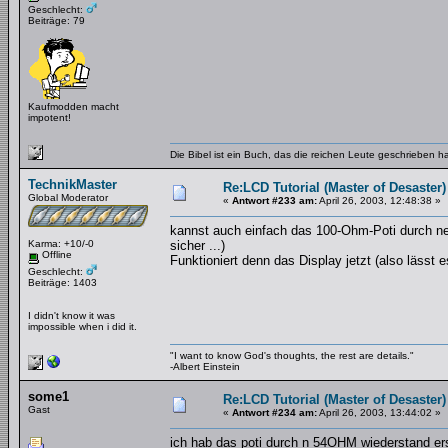
Geschlecht:
Beiträge: 79
Kaufmodden macht
impotent!
Die Bibel ist ein Buch, das die reichen Leute geschrieben 
TechnikMaster
Re:LCD Tutorial (Master of Desaster)
Global Moderator
«
Antwort #233 am:
April 26, 2003, 12:48:38 »
kannst auch einfach das 100-Ohm-Poti durch ne
Karma: +10/-0
sicher ...)
Offline
Funktioniert denn das Display jetzt (also lässt
Geschlecht:
Beiträge: 1403
I didn't know it was
impossible when i did it.
"I want to know God's thoughts, the rest are details."
-Albert Einstein
some1
Re:LCD Tutorial (Master of Desaster)
Gast
«
Antwort #234 am:
April 26, 2003, 13:44:02 »
ich hab das poti durch n 54OHM wiederstand ers